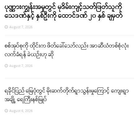
ပုဏ္ဏားကျွန်းအမှုတွင် မုဒိမ်းကျင့်သတ်ဖြတ်သူကို
သေဒဏ်နှင့် နှစ်ဦးကို ထောင်ဒဏ် ၂၀ နှစ် ချမှတ်
August 7, 2026
စစ်အုပ်စုကို ထိုင်းက ဖိတ်ခေါ်သော်လည်း အာဆီယံတစ်စုံလုံး
လက်ခံရန် ခဲယဉ်းဟု ဆို
August 7, 2026
ရခိုင်ပြည် မြေပုံတွင် မိုးဆက်တိုက်ရွာသွန်းမှုကြောင့် ကျေးရွာ
အချို့ ရေကြီးနစ်မြုပ်
August 6, 2026