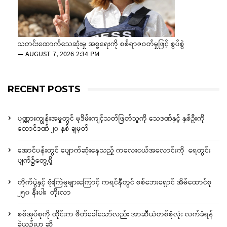
သတင်းထောက်သေဆုံးမှု အစ္စရေးကို စစ်ရာဇဝတ်မှုဖြင့် စွပ်စွဲ
—
AUGUST 7, 2026 2:34 PM
RECENT POSTS
ပုဏ္ဏားကျွန်းအမှုတွင် မုဒိမ်းကျင့်သတ်ဖြတ်သူကို သေဒဏ်နှင့် နှစ်ဦးကို
ထောင်ဒဏ် ၂၀ နှစ် ချမှတ်
အောင်ပန်းတွင် ပျောက်ဆုံးနေသည့် ကလေးငယ်အလောင်းကို ရေတွင်း
ပျက်၌တွေ့ရှိ
တိုက်ပွဲနှင့် ဗုံးကြဲမှုများကြောင့် ကရင်နီတွင် စစ်ဘေးရှောင် အိမ်ထောင်စု
၂၅၀ နီးပါး တိုးလာ
စစ်အုပ်စုကို ထိုင်းက ဖိတ်ခေါ်သော်လည်း အာဆီယံတစ်စုံလုံး လက်ခံရန်
ခဲယဉ်းဟု ဆို