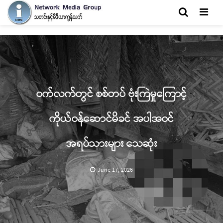
Men
ဝက်လက်တွင် စစ်တပ် ဗုံးကြဲမှုကြောင့်
ကိုယ်ဝန်ဆောင်မိခင် အပါအဝင်
အရပ်သားများ သေဆုံး
June 17, 2026