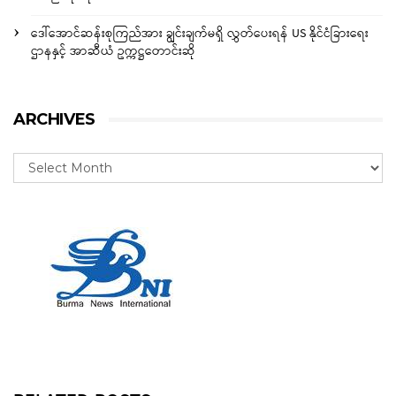
ဒေါ်အောင်ဆန်းစုကြည်အား ချွင်းချက်မရှိ လွှတ်ပေးရန် US နိုင်ငံခြားရေး
ဌာနနှင့် အာဆီယံ ဥက္ကဋ္ဌတောင်းဆို
ARCHIVES