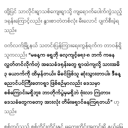
ထို့ပြင် သာလိုင်းရွာသစ်ကျေးရွာသို့ ကျရောက်ပေါက်ကွဲသည့်
ဒရုန်းကြောင့်လည်း နွားစာတဲတစ်လုံး မီးလောင် ပျက်စီးခဲ့ရ
သည်။
ဝက်လက်မြို့နယ် သတင်းပြန်ကြားရေးကွန်ရက်က တာဝန်ရှိ
သူကလည်း
“
မနေ့က ရွှေဘို လေ့ကျင့်ရေး-၈ ဘက် ကနေ
လွှတ်တင်လိုက်တဲ့ အသေခံဒရုန်းတွေ ရွာထဲကျလို့ သားအမိ
၃ ယောက်ကို ထိမှန်တယ်။ မိခင်ဖြစ်သူ ဆုံးသွားတာပါ။ ဒီနေ့
ညောင်ပင်ကြီးတောရွာ ဖြစ်စဉ်မှာလည်း ဒေသမှာ
စစ်ကြောင်းမရှိဘူး၊ ဘာတိုက်ပွဲမှမရှိဘဲ ဗုံးလာ ကြဲတာ။
ဒေသခံတွေကတော့ အားလုံး တိမ်းရှောင်နေကြရတယ်
”
ဟု
သည်။
စစ်တပ်သည် စစ်ကိုင်းတိုင်းနှင့် မကွေးတိုင်းအတွင်းရှိ နယ်မြေ