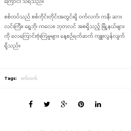
ကြောင်း သိရသည်။
စစ်တပ်သည် စစ်ကိုင်းတိုင်းအတွင်းရှိ ဝက်လက်၊ ကနီ၊ ဆား
လင်းကြီး၊ ရွှေဘို၊ ကလေး၊ ဘုတလင် အစရှိသည့် မြို့နယ်များ
ကို လေကြောင်းဗုံးကြဲမှုများ နေ့စဉ်ရက်ဆက် ကျူးလွန်လျက်
ရှိသည်။
Tags:
ဝက်လက်