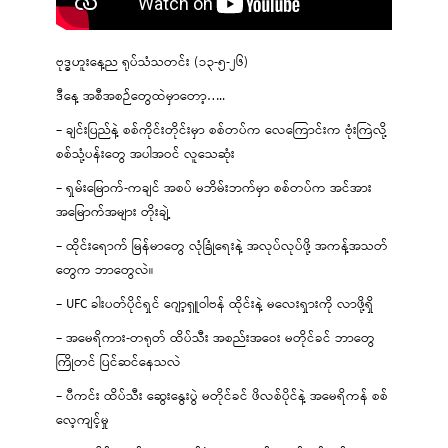
ဗုဒ္ဓဟူးနေ့ည ရုပ်သံသတင်း (၁၃-၅-၂၆)
ဒီနေ့ အစီအစဉ်တွေထဲမှာတော့…..
– ချင်းပြည်နဲ့ စစ်ကိုင်းတိုင်းမှာ စစ်တပ်က လေကြောင်းက ဗုံးကြဲလို့
စစ်သုံ့ပန်းတွေ အပါအဝင် လူသေဆုံး
– ရှမ်းမြောက်-ကချင် အစပ် မဘိမ်းဘက်မှာ စစ်တပ်က အင်အား
အမြောက်အများ တိုးချဲ့
– ထိုင်းရောက် မြန်မာတွေ လုံခြုံရေးနဲ့ အလုပ်လုပ်ဖို့ အကန့်အသတ်
တွေက ဘာတွေလဲ။
– UFC ခါးပတ်ပိုင်ရှင် ဂျော့ရှူဝါဗန် ထိုင်းနဲ့ မလေးရှားကို လာဖို့ရှိ
– အမေရိကား-တရုတ် ထိပ်သီး အစည်းအဝေး မတိုင်ခင် ဘာတွေ
ကြိုတင် ပြင်ဆင်နေသလဲ
– ပီကင်း ထိပ်သီး ဆွေးနွေးပွဲ မတိုင်ခင် ဖိလစ်ပိုင်နဲ့ အမေရိကန် စစ်
လေ့ကျင့်မှု