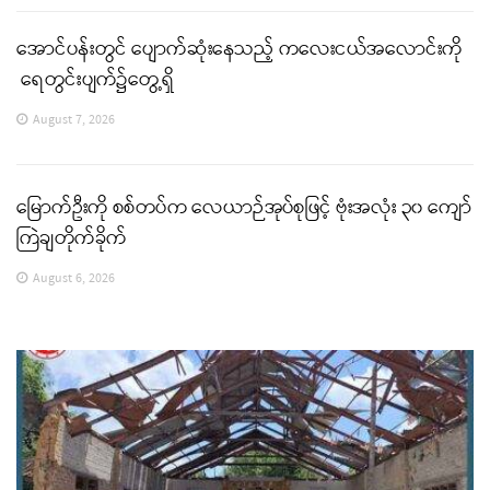
အောင်ပန်းတွင် ပျောက်ဆုံးနေသည့် ကလေးငယ်အလောင်းကို
ရေတွင်းပျက်၌တွေ့ရှိ
August 7, 2026
မြောက်ဦးကို စစ်တပ်က လေယာဉ်အုပ်စုဖြင့် ဗုံးအလုံး ၃၀ ကျော်
ကြဲချတိုက်ခိုက်
August 6, 2026