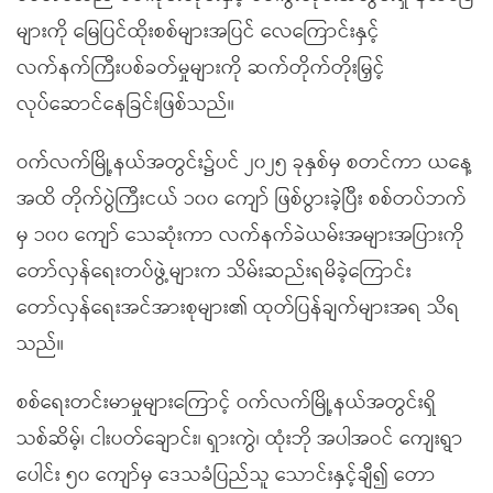
များကို မြေပြင်ထိုးစစ်များအပြင် လေကြောင်းနှင့်
လက်နက်ကြီးပစ်ခတ်မှုများကို ဆက်တိုက်တိုးမြှင့်
လုပ်ဆောင်နေခြင်းဖြစ်သည်။
ဝက်လက်မြို့နယ်အတွင်း၌ပင် ၂၀၂၅ ခုနှစ်မှ စတင်ကာ ယနေ့
အထိ တိုက်ပွဲကြီးငယ် ၁၀၀ ကျော် ဖြစ်ပွားခဲ့ပြီး စစ်တပ်ဘက်
မှ ၁၀၀ ကျော် သေဆုံးကာ လက်နက်ခဲယမ်းအများအပြားကို
တော်လှန်ရေးတပ်ဖွဲ့များက သိမ်းဆည်းရမိခဲ့ကြောင်း
တော်လှန်ရေးအင်အားစုများ၏ ထုတ်ပြန်ချက်များအရ သိရ
သည်။
စစ်ရေးတင်းမာမှုများကြောင့် ဝက်လက်မြို့နယ်အတွင်းရှိ
သစ်ဆိမ့်၊ ငါးပတ်ချောင်း၊ ရှားကွဲ၊ ထုံးဘို အပါအဝင် ကျေးရွာ
ပေါင်း ၅၀ ကျော်မှ ဒေသခံပြည်သူ သောင်းနှင့်ချီ၍ တော