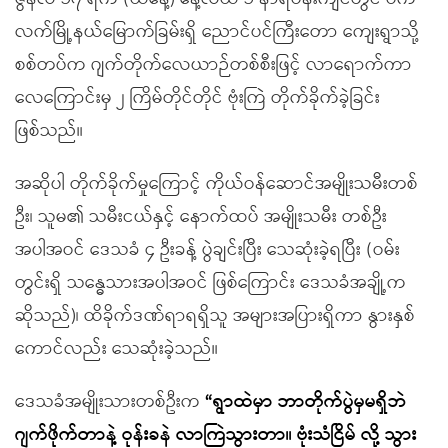
လက်မြို့နယ်မြောက်ခြမ်းရှိ ညောင်ပင်ကြီးတော ကျေးရွာသို့
စစ်တပ်က ဂျက်တိုက်လေယာဉ်တစ်စီးဖြင့် လာရောက်ကာ
လေကြောင်းမှ ၂ ကြိမ်တိုင်တိုင် ဗုံးကြဲ တိုက်ခိုက်ခဲ့ခြင်း
ဖြစ်သည်။
အဆိုပါ တိုက်ခိုက်မှုကြောင့် ကိုယ်ဝန်ဆောင်အမျိုးသမီးတစ်
ဦး၊ သူမ၏ သမီးငယ်နှင့် နောက်ထပ် အမျိုးသမီး တစ်ဦး
အပါအဝင် ဒေသခံ ၄ ဦးခန့် ပွဲချင်းပြီး သေဆုံးခဲ့ရပြီး (ဝမ်း
တွင်းရှိ သန္ဓေသားအပါအဝင် ဖြစ်ကြောင်း ဒေသခံအချို့က
ဆိုသည်)၊ ထိခိုက်ဒဏ်ရာရရှိသူ အများအပြားရှိကာ နွားနှစ်
ကောင်လည်း သေဆုံးခဲ့သည်။
ဒေသခံအမျိုးသားတစ်ဦးက
“
ရွာထဲမှာ ဘာတိုက်ပွဲမှမရှိဘဲ
ဂျက်ဖိုက်တာနဲ့ ဝုန်းခနဲ လာကြဲသွားတာ။ ဗုံးသံငြိမ် လို့ သွား