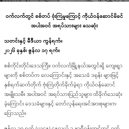
ဝက်လက်တွင် စစ်တပ် ဗုံးကြဲမှုကြောင့် ကိုယ်ဝန်ဆောင်မိခင်
အပါအဝင် အရပ်သားများ သေဆုံး
သတင်းနှင့် မီဒီယာ ကွန်ရက်။
၂၀၂၆ ခုနှစ်၊ ဇွန်လ ၁၇ ရက်။
စစ်ကိုင်းတိုင်းဒေသကြီး၊ ဝက်လက်မြို့နယ်အတွင်းရှိ ကျေးရွာ
များကို စစ်တပ်က လေကြောင်းနှင့် အသေခံ ဒရုန်း များဖြင့်
နှစ်ရက်ဆက်တိုက် ဗုံးကြဲတိုက်ခိုက်ခဲ့ရာ ကိုယ်ဝန်ဆောင်
အမျိုးသမီး အပါအဝင် အရပ်သားပြည်သူများ ထိခိုက်သေဆုံး
ခဲ့ကြောင်း ဒေသခံများနှင့် တော်လှန်ရေးအင်အားစုများက
ပြောသည်။
ဇွန်လ ၁၇ ရက် (ယနေ့) နေ့လယ် ၁ နာရီဝန်းကျင်တွင် ဝက်