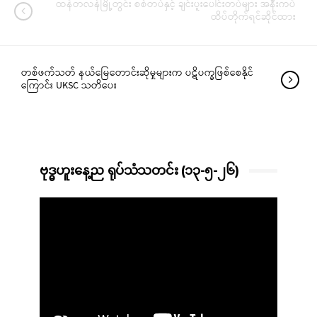
ထန်တလန်မြို့တွင်း စစ်တပ်နှင့် ချင်းပူးပေါင်းတပ်များ အနီးကပ်
ထိပ်တိုက်ရင်ဆိုင်ထား
တစ်ဖက်သတ် နယ်မြေတောင်းဆိုမှုများက ပဋိပက္ခဖြစ်စေနိုင်
ကြောင်း UKSC သတိပေး
ဗုဒ္ဓဟူးနေ့ည ရုပ်သံသတင်း (၁၃-၅-၂၆)