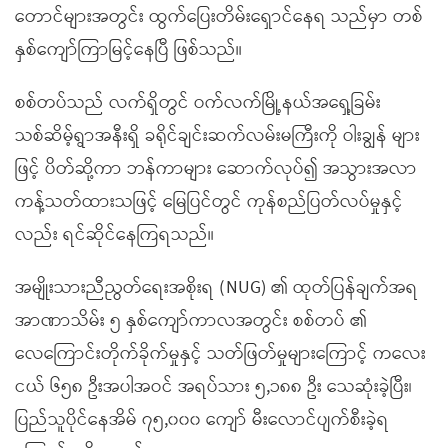
တောင်များအတွင်း ထွက်ပြေးတိမ်းရှောင်နေရ သည်မှာ တစ်
နှစ်ကျော်ကြာမြင့်နေပြီ ဖြစ်သည်။
စစ်တပ်သည် လက်ရှိတွင် ဝက်လက်မြို့နယ်အရှေ့ခြမ်း
သစ်ဆိမ့်ရွာအနီးရှိ ခရိုင်ချင်းဆက်လမ်းမကြီးကို ဝါးချွန် များ
ဖြင့် ပိတ်ဆို့ကာ ဘန်ကာများ ဆောက်လုပ်၍ အသွားအလာ
ကန့်သတ်ထားသဖြင့် မြေပြင်တွင် ကုန်စည်ပြတ်လပ်မှုနှင့်
လည်း ရင်ဆိုင်နေကြရသည်။
အမျိုးသားညီညွတ်ရေးအစိုးရ (NUG) ၏ ထုတ်ပြန်ချက်အရ
အာဏာသိမ်း ၅ နှစ်ကျော်ကာလအတွင်း စစ်တပ် ၏
လေကြောင်းတိုက်ခိုက်မှုနှင့် သတ်ဖြတ်မှုများကြောင့် ကလေး
ငယ် ၆၅၈ ဦးအပါအဝင် အရပ်သား ၅,၁၈၈ ဦး သေဆုံးခဲ့ပြီး၊
ပြည်သူပိုင်နေအိမ် ၇၅,၀၀၀ ကျော် မီးလောင်ပျက်စီးခဲ့ရ