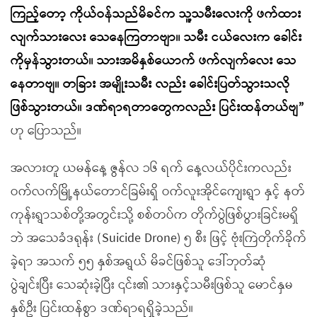
ကြည့်တော့ ကိုယ်ဝန်သည်မိခင်က သူ့သမီးလေးကို ဖက်ထား
လျက်သားလေး သေနေကြတာဗျာ။ သမီး ငယ်လေးက ခေါင်း
ကိုမှန်သွားတယ်။ သားအမိနှစ်ယောက် ဖက်လျက်လေး သေ
နေတာဗျ။ တခြား အမျိုးသမီး လည်း ခေါင်းပြတ်သွားသလို
ဖြစ်သွားတယ်။ ဒဏ်ရာရတာတွေကလည်း ပြင်းထန်တယ်ဗျ
”
ဟု ပြောသည်။
အလားတူ ယမန်နေ့ ဇွန်လ ၁၆ ရက် နေ့လယ်ပိုင်းကလည်း
ဝက်လက်မြို့နယ်တောင်ခြမ်းရှိ ဝက်လူးအိုင်ကျေးရွာ နှင့် နတ်
ကုန်းရွာသစ်တို့အတွင်းသို့ စစ်တပ်က တိုက်ပွဲဖြစ်ပွားခြင်းမရှိ
ဘဲ အသေခံဒရုန်း (Suicide Drone) ၅ စီး ဖြင့် ဗုံးကြဲတိုက်ခိုက်
ခဲ့ရာ အသက် ၅၅ နှစ်အရွယ် မိခင်ဖြစ်သူ ဒေါ်ဘုတ်ဆုံ
ပွဲချင်းပြီး သေဆုံးခဲ့ပြီး ၎င်း၏ သားနှင့်သမီးဖြစ်သူ မောင်နှမ
နှစ်ဦး ပြင်းထန်စွာ ဒဏ်ရာရရှိခဲ့သည်။