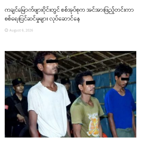
ကချင်မြောက်ဖျားပိုင်းတွင် စစ်အုပ်စုက အင်အားဖြည့်တင်းကာ
စစ်ရေးပြင်ဆင်မှုများ လုပ်ဆောင်နေ
August 6, 2026