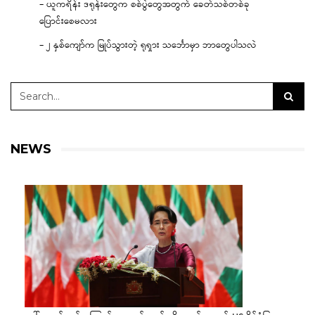
– ယူကရိန်း ဒရုန်းတွေက စစ်ပွဲတွေအတွက် ခေတ်သစ်တစ်ခု
ပြောင်းစေမလား
– ၂ နှစ်ကျော်က မြုပ်သွားတဲ့ ရုရှား သင်္ဘောမှာ ဘာတွေပါသလဲ
NEWS