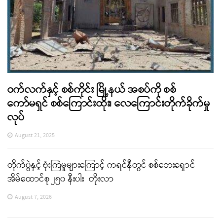
ဝက်လက်နှင့် စစ်ကိုင်း မြို့နယ် အစပ်ကို စစ်
ကော်မရှင် စစ်ကြောင်းထိုး၊ လေကြောင်းတိုက်ခိုက်မှု
လုပ်
August 21, 2025
တိုက်ပွဲနှင့် ဗုံးကြဲမှုများကြောင့် ကရင်နီတွင် စစ်ဘေးရှောင်
အိမ်ထောင်စု ၂၅၀ နီးပါး တိုးလာ
August 7, 2026