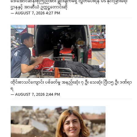
ဒေါ်အောင်ဆန်းစုကြည်အား ချွင်းချက်မရှိ လွှတ်ပေးရန် US နိုင်ငံခြားရေး
ဌာနနှင့် အာဆီယံ ဥက္ကဋ္ဌတောင်းဆို
—
AUGUST 7, 2026 4:27 PM
ထိုင်းစာသင်ကျောင်း ပစ်ခတ်မှု အနည်းဆုံး ၇ ဦး သေဆုံး ပြီး၁၅ ဦး ဒဏ်ရာ
ရ
—
AUGUST 7, 2026 2:44 PM