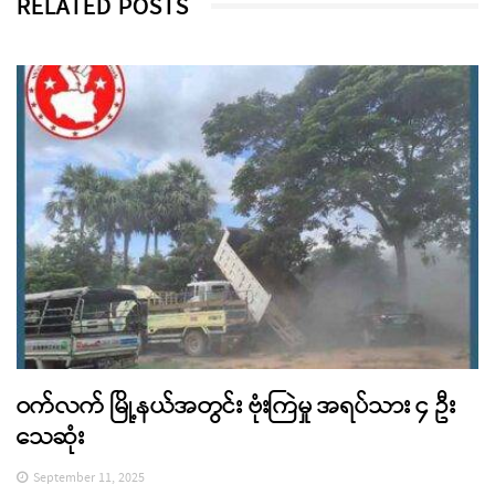
RELATED POSTS
ဝက်လက် မြို့နယ်အတွင်း ဗုံးကြဲမှု အရပ်သား ၄ ဦး
သေဆုံး
September 11, 2025