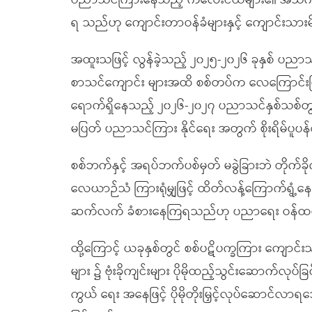
ပညာသင်ကြားနေသည့် ကလေးငယ်များ၏ အသက်အန္တရာယ်
ရ သည်ဟု ကျောင်းတာဝန်ခံများနှင့် ကျောင်းသာ
အထူးသဖြင့် လွန်ခဲ့သည့် ၂၀၂၅-၂၀၂၆ ခုနှစ် ပည
စာသင်ကျောင်း များအထိ စစ်တပ်က လေကြောင်းဖြင့် 
ရောက်ရှိနေသည့် ၂၀၂၆-၂၀၂၇ ပညာသင်နှစ်သစ်တွင
မပြတ် ပညာသင်ကြား နိုင်ရေး အတွက် စိုးရိမ်ပူပန
စစ်ဘက်နှင့် အရပ်ဘက်ပစ်မှတ် မခွဲခြားဘဲ တိုက်ခိ
လေယာဉ်သံ ကြားရုံမျှဖြင့် ထိတ်လန့်ကြောက်ရွံ
ဆက်လက် ခံစားနေကြရသည်ဟု ပညာရေး ဝန်ထမ
ထို့ကြောင့် ယခုနှစ်တွင် စစ်ပဋိပက္ခကြား ကျော
များ ၌ ဗုံးခိုကျင်းများ ပိုမိုထည့်သွင်းဆောက်လုပ
ကွယ် ရေး အနေဖြင့် ပိုမိုတိုးမြှင့်လုပ်ဆောင်လာ