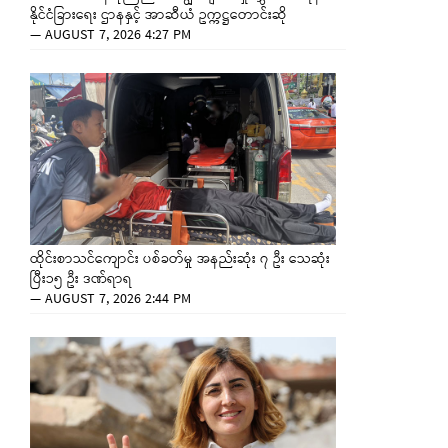
နိုင်ငံခြားရေး ဌာနနှင့် အာဆီယံ ဥက္ကဋ္ဌတောင်းဆို
—
AUGUST 7, 2026 4:27 PM
ထိုင်းစာသင်ကျောင်း ပစ်ခတ်မှု အနည်းဆုံး ၇ ဦး သေဆုံး
ပြီး၁၅ ဦး ဒဏ်ရာရ
—
AUGUST 7, 2026 2:44 PM