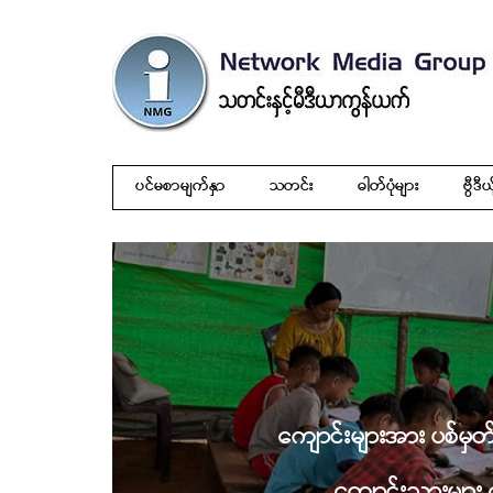
ပင်မစာမျက်နှာ
သတင်း
ဓါတ်ပုံများ
ဗွီဒီယ
ကျောင်းများအား ပစ်မှတ်
ကျောင်းသားများ 