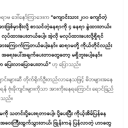
ံ ဆရာမ ဒေါ်နော်ကြာဒေးက
“
ကျောင်းသား ၂၀၀ ကျော်တဲ့
ဖြစ်မှာစိုးလို့ စာသင်တဲ့နေရာကို ၄ နေရာ ခွဲထားတယ်။
ော့ လုပ်ထားပေးတယ်ပေါ့။ အဲ့လို မလုပ်ထားပေးလို့ရှိရင်
ကြောက်ကြတယ်ပေါ့နော်။ ဆရာမတို့ ကိုယ်တိုင်လည်း
အရေးပေါ်အချက်ပေးတာတွေတော့ မရှိဘူးပေါ့နော်။
ွေက ပြေးလာပြောပေးတယ်
”
ဟု ပြောသည်။
ျောင်းများဆီ တိုက်ရိုက်ဦးတည်လာနေသဖြင့် မိဘများအနေ
်ရန် ဗုံးခိုကျင်းများကိုသာ အားကိုးနေရကြောင်း ရောင်ခြည်
ိုသည်။
်းပို့ပေးရတာပေါ့။ ပို့ပေးပြီး ကိုယ့်အိမ်ပြန်နေ
းကြီးထွက်သွားတယ်၊ ဗြုန်းကနဲ ပြန်လာတဲ့ ဟာတွေ