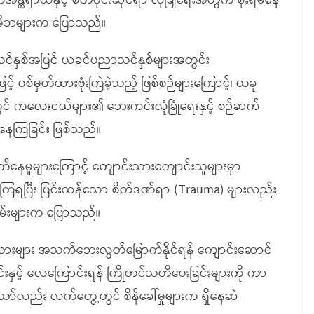
နှင့် စိတ်ပိုင်းဆိုင်ရာ လုံခြုံရေးအတွက် စိုးရိမ်နေ
းမိဘများက ပြောသည်။
ာသင်နှစ်အပြင် ယခင်ပညာသင်နှစ်များအတွင်း
ပစ်မှတ်ထားဗုံးကြဲခဲ့သည့် ဖြစ်စဉ်များကြောင့်၊ ယခု
် ကလေးငယ်များ၏ ဘေးကင်းလုံခြုံရေးနှင့် စဉ်ဆက်
်နေကြခြင်း ဖြစ်သည်။
ုက်နေမှုများကြောင့် ကျောင်းသားကျောင်းသူများမှာ
့နေကြရပြီး ပြင်းထန်သော စိတ်ဒဏ်ရာ (Trauma) များလည်း
်းများက ပြောသည်။
င်းသားများ အသက်ဘေးလွတ်မြောက်နိုင်ရန် ကျောင်းဆောင်
်ခြင်းနှင့် လေကြောင်းရန် ကြိုတင်သတိပေးခြင်းများကို ကာ
ရသော်လည်း လက်တွေ့တွင် စိန်ခေါ်မှုများက ရှိနေဆဲ