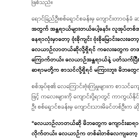
ဖြစ်သည်။
ရောင်ခြည်ဦးစစ်ရှောင်စခန်းမှ ကျောင်းတာဝန်ခ
အတွက် အန္တရာယ်များတယ်ပေါ့နော်။ လူအုပ်တစ်အား
နေရာလုံးမှာတော့ ဗုံးခိုကျင်း ဗုံးခိုမြောင်းလေးတ
လေယာဉ်လာတယ်ဆိုလို့ရှိရင် ကလေးတွေက တအား
ကြောက်တယ်။ လေယာဉ်အန္တရာယ်နဲ့ ပတ်သက်ပြီး 
ဆရာမတို့က စာသင်လို့ရှိရင် မကြားဘူး၊ မိဘတ
စစ်အုပ်စု၏ လေကြောင်းဗုံးကြဲမှုများက စာသင်က
ဖြင့် ကလေးများကို ကျောင်းပို့ရာတွင် ကာကွယ်နိုင
ဦး စစ်ရှောင်စခန်းမှ ကျောင်းသားမိခင်တစ်ဦးက ဆ
“
လေယာဉ်လာတယ်ဆို မိဘတွေက ကျောင်းဆရာမကို သတင
လိုက်တယ်။ လေယာဉ်က တစ်ခါတစ်လေကျတော့ အဝေ