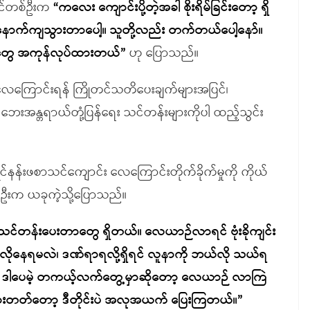
ိခင်တစ်ဦးက
“
ကလေး ကျောင်းပို့တဲ့အခါ စိုးရိမ်ခြင်းတော့ ရှိ
က နောက်ကျသွားတာပေါ့။ သူတို့လည်း တက်တယ်ပေါ့နော်။
းတွေ အကုန်လုပ်ထားတယ်
”
ဟု ပြောသည်။
ှင့် လေကြောင်းရန် ကြိုတင်သတိပေးချက်များအပြင်၊
 ဘေးအန္တရာယ်တုံ့ပြန်ရေး သင်တန်းများကိုပါ ထည့်သွင်း
ုင်နန်းဖစာသင်ကျောင်း လေကြောင်းတိုက်ခိုက်မှုကို ကိုယ်
်ဦးက ယခုကဲ့သို့ပြောသည်။
င်တန်းပေးတာတွေ ရှိတယ်။ လေယာဉ်လာရင် ဗုံးခိုကျင်း
ိုနေရမလဲ၊ ဒဏ်ရာရလို့ရှိရင် လူနာကို ဘယ်လို သယ်ရ
 ဒါပေမဲ့ တကယ့်လက်တွေ့မှာဆိုတော့ လေယာဉ် လာကြဲ
သွားတတ်တော့ ဒီတိုင်းပဲ အလုအယက် ပြေးကြတယ်။
”