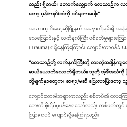
လည်း ရှိတယ်။ တောက်လျှောက် လေယာဉ်က လာပြီဆိုရ
တော့ ပုန်းကျင်းထဲကို ဝင်ရတာပေါ့။
”
အလားတူ ဒီးမော့ဆိုမြို့နယ် အနောက်ခြမ်းရှိ 
လေကြောင်းနှင့် လက်နက်ကြီး ပစ်ခတ်မှုများကြေ
(Trauma) ရရှိနေကြကြောင်း ကျောင်းတာဝန်ခံ
“
လေယာဉ်တို့ လက်နက်ကြီးတို့ လာတဲ့အချိန်က
ဆယ်ယောက်လောက်ရှိတယ်။ သူတို့ အဲ့ဒီအသံကို ကြ
တို့မျက်နှာတွေက။ ဆရာ
/
မဆီ ပြေးလာပြီးတော့ သူတ
ကျောင်းသားမိဘများကလည်း စစ်တပ်၏ လေကြောင
ဘေးကို စိုးရိမ်ပူပန်နေရသော်လည်း တစ်ဖက်တွင် 
ကြားကပင် ကျောင်းပို့နေကြရသည်။