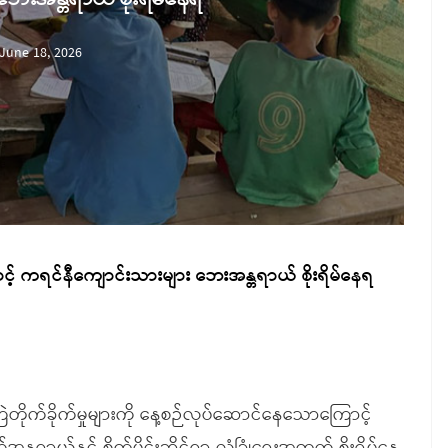
June 18, 2026
ာင့် ကရင်နီကျောင်းသားများ ဘေးအန္တရာယ် စိုးရိမ်နေရ
တိုက်ခိုက်မှုများကို နေ့စဉ်လုပ်ဆောင်နေသောကြောင့်