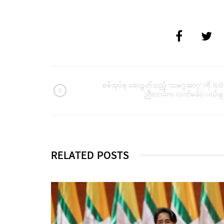
စစ်အုပ်စု စေလွှတ်သည့် ‘သမဂ္ဂအတု’ ကို ILO
ညီလာခံက လက်မခံပဲ ပယ်ချ
RELATED POSTS