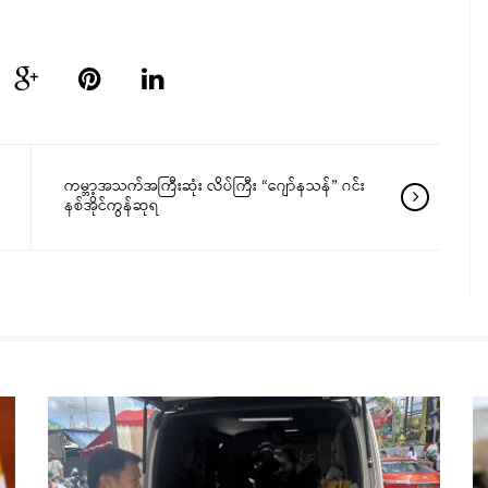
ကမ္ဘာ့အသက်အကြီးဆုံး လိပ်ကြီး “ဂျော်နသန်” ဂင်း
နစ်အိုင်ကွန်ဆုရ