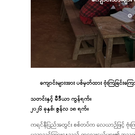
ကျောင်းများအား ပစ်မှတ်ထား ဗုံးကြဲခြင်းကြေ
သတင်းနှင့် မီဒီယာ ကွန်ရက်။
၂၀၂၆ ခုနှစ်၊ ဇွန်လ ၁၈ ရက်။
ကရင်နီပြည်အတွင်း စစ်တပ်က လေယာဉ်ဖြင့် ဗုံးကြဲ