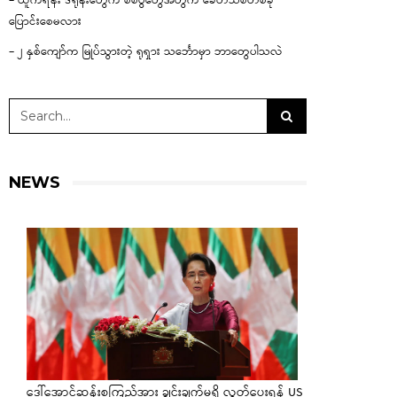
– ယူကရိန်း ဒရုန်းတွေက စစ်ပွဲတွေအတွက် ခေတ်သစ်တစ်ခု
ပြောင်းစေမလား
– ၂ နှစ်ကျော်က မြုပ်သွားတဲ့ ရုရှား သင်္ဘောမှာ ဘာတွေပါသလဲ
NEWS
ဒေါ်အောင်ဆန်းစုကြည်အား ချွင်းချက်မရှိ လွှတ်ပေးရန် US