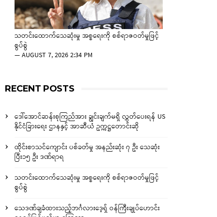
သတင်းထောက်သေဆုံးမှု အစ္စရေးကို စစ်ရာဇဝတ်မှုဖြင့်
စွပ်စွဲ
—
AUGUST 7, 2026 2:34 PM
RECENT POSTS
ဒေါ်အောင်ဆန်းစုကြည်အား ချွင်းချက်မရှိ လွှတ်ပေးရန် US
နိုင်ငံခြားရေး ဌာနနှင့် အာဆီယံ ဥက္ကဋ္ဌတောင်းဆို
ထိုင်းစာသင်ကျောင်း ပစ်ခတ်မှု အနည်းဆုံး ၇ ဦး သေဆုံး
ပြီး၁၅ ဦး ဒဏ်ရာရ
သတင်းထောက်သေဆုံးမှု အစ္စရေးကို စစ်ရာဇဝတ်မှုဖြင့်
စွပ်စွဲ
သေဒဏ်ချခံထားသည့်ဘင်္ဂလားဒေ့ရှ် ဝန်ကြီးချုပ်ဟောင်း