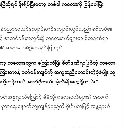
င် စိုးရိမ်ပြီးတော့ တစ်ခါ ကလေးကို ပြန်ခေါ်ပြီး
အခြေခံပညာစာသင်ကျောင်းတစ်ကျောင်းတွင်လည်း စစ်တပ်၏
ာင့် စာသင်ခန်းအတွင်းရှိ ကလေးငယ်များမှာ စိတ်ဒဏ်ရာ
 CDM ဆရာမတစ်ဦးက ရှင်းပြသည်။
ျတော့ ကလေးတွေက ကြောက်ပြီး စိတ်ဒဏ်ရာဖြစ်တဲ့ ကလေး
ားတာနဲ့ ပတ်ဝန်းကျင်ကို အကူအညီတောင်းတဲ့ပုံစံမျိုး သူ
ို့တုန်တယ်၊ အော်ငိုတယ်၊ အဲ့လိုမျိုးတွေရှိတယ်။
”
်းအန္တရာယ်ကြောင့် မိမိတို့ကလေးငယ်များ၏ အသက်
ပညာရေးနောက်ကျကျန်ခဲ့မည်ကို စိုးရိမ်သဖြင့် အန္တရာယ်