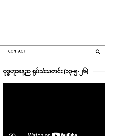
CONTACT
ဗုဒ္ဓဟူးနေ့ည ရုပ်သံသတင်း (၁၃-၅-၂၆)