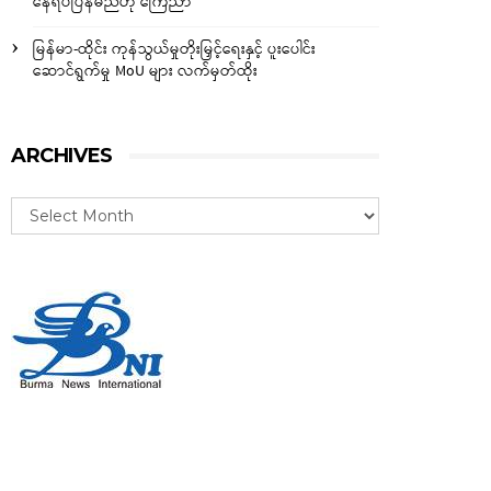
နေရပ်ပြန်မည်ဟု ကြေညာ
မြန်မာ-ထိုင်း ကုန်သွယ်မှုတိုးမြှင့်ရေးနှင့် ပူးပေါင်း
ဆောင်ရွက်မှု MoU များ လက်မှတ်ထိုး
ARCHIVES