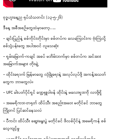
ဗုဒ္ဓဟူးနေ့ည ရုပ်သံသတင်း (၁၃-၅-၂၆)
ဒီနေ့ အစီအစဉ်တွေထဲမှာတော့…..
– ချင်းပြည်နဲ့ စစ်ကိုင်းတိုင်းမှာ စစ်တပ်က လေကြောင်းက ဗုံးကြဲလို့
စစ်သုံ့ပန်းတွေ အပါအဝင် လူသေဆုံး
– ရှမ်းမြောက်-ကချင် အစပ် မဘိမ်းဘက်မှာ စစ်တပ်က အင်အား
အမြောက်အများ တိုးချဲ့
– ထိုင်းရောက် မြန်မာတွေ လုံခြုံရေးနဲ့ အလုပ်လုပ်ဖို့ အကန့်အသတ်
တွေက ဘာတွေလဲ။
– UFC ခါးပတ်ပိုင်ရှင် ဂျော့ရှူဝါဗန် ထိုင်းနဲ့ မလေးရှားကို လာဖို့ရှိ
– အမေရိကား-တရုတ် ထိပ်သီး အစည်းအဝေး မတိုင်ခင် ဘာတွေ
ကြိုတင် ပြင်ဆင်နေသလဲ
– ပီကင်း ထိပ်သီး ဆွေးနွေးပွဲ မတိုင်ခင် ဖိလစ်ပိုင်နဲ့ အမေရိကန် စစ်
လေ့ကျင့်မှု