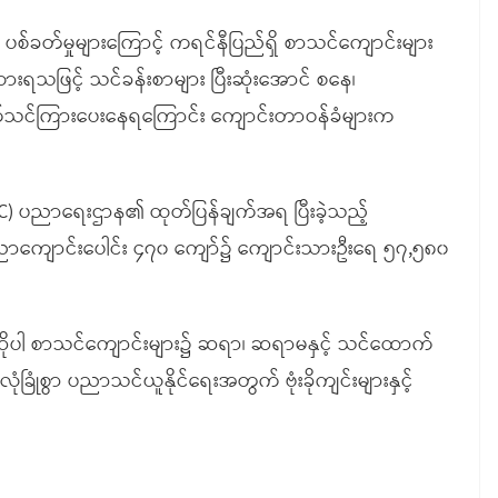
 ပစ်ခတ်မှုများကြောင့် ကရင်နီပြည်ရှိ စာသင်ကျောင်းများ
းရသဖြင့် သင်ခန်းစာများ ပြီးဆုံးအောင် စနေ၊
ည့်စွက်သင်ကြားပေးနေရကြောင်း ကျောင်းတာဝန်ခံများက
C) ပညာရေးဌာန၏ ထုတ်ပြန်ချက်အရ ပြီးခဲ့သည့်
ညာကျောင်းပေါင်း ၄၇၀ ကျော်၌ ကျောင်းသားဦးရေ ၅၇,၅၈၀
ုပါ စာသင်ကျောင်းများ၌ ဆရာ၊ ဆရာမနှင့် သင်ထောက်
ခြုံစွာ ပညာသင်ယူနိုင်ရေးအတွက် ဗုံးခိုကျင်းများနှင့်