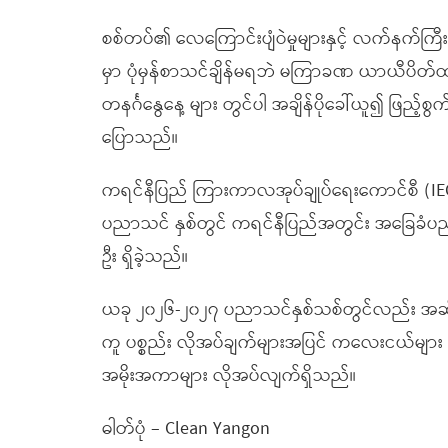
စစ်တပ်၏ လေကြောင်းပျံဝဲမှုများနှင့် လက်နက်ကြီး
မှာ ပုံမှန်စာသင်ချိန်မရဘဲ မကြာခဏ ယာယီပိတ်ထာ
တနင်္ဂနွေနေ့ များ တွင်ပါ အချိန်ပိုခေါ်ယူ၍ ဖြ
ပြောသည်။
ကရင်နီပြည် ကြားကာလအုပ်ချုပ်ရေးကောင်စီ (IE
ပညာသင် နှစ်တွင် ကရင်နီပြည်အတွင်း အခြေခံပ
ဦး ရှိခဲ့သည်။
ယခု ၂၀၂၆-၂၀၂၇ ပညာသင်နှစ်သစ်တွင်လည်း အဆိ
ကူ ပစ္စည်း လိုအပ်ချက်များအပြင် ကလေးငယ်များ လုံ
အမိုးအကာများ လိုအပ်လျက်ရှိသည်။
ဓါတ်ပုံ – Clean Yangon