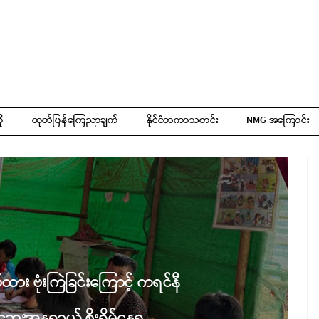
ို
ထုတ်ပြန်ကြေညာချက်
နိုင်ငံတကာသတင်း
NMG အကြောင်း
ထား ဗုံးကြဲခြင်းကြောင့် ကရင်နီ
ဘေးအန္တရာယ် စိုးရိမ်နေရ