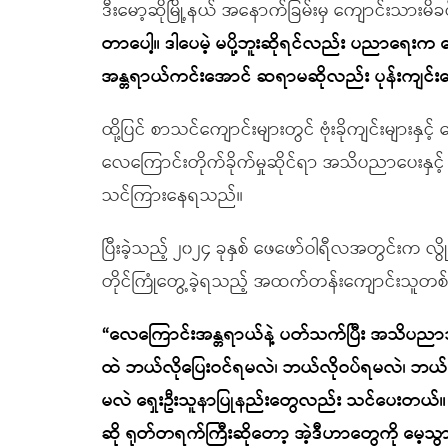
ဒီးမော့ဆိုမြို့နယ် အနောက်ခြမ်းမှ ကျောင်းသားမ
တာပေါ့။ ဒါပေမဲ့ မပို့ဘူးဆိုရင်လည်း ပညာရေး
အန္တရာယ်ကင်းအောင် ဆရာမဆိုလည်း ပုန်းကျင်
ထို့ပြင် စာသင်ကျောင်းများတွင် ဗုံးခိုကျင်းများန
လေကြောင်းတိုက်ခိုက်မှုဆိုင်ရာ အသိပညာပေးနှင့်
သင်ကြားနေရသည်။
ပြီးခဲ့သည့် ၂၀၂၄ ခုနှစ် ဖေဖော်ဝါရီလအတွင်းက လွိ
တိုင်ကြုံတွေ့ခဲ့ရသည့် အထက်တန်းကျောင်းသူတစ
“
လေကြောင်းအန္တရာယ်နဲ့ ပတ်သက်ပြီး အသိပညာသ
ထဲ ဘယ်လိုပြေးဝင်ရမလဲ၊ ဘယ်လိုဝပ်ရမလဲ၊ ဘယ်လ
မလဲ ရှေးဦးသူနာပြုနည်းတွေလည်း သင်ပေးတယ်။
ဆို ရုတ်တရက်ကြီးဆိုတော့ အဲ့ဒီဟာတွေကို မေ့