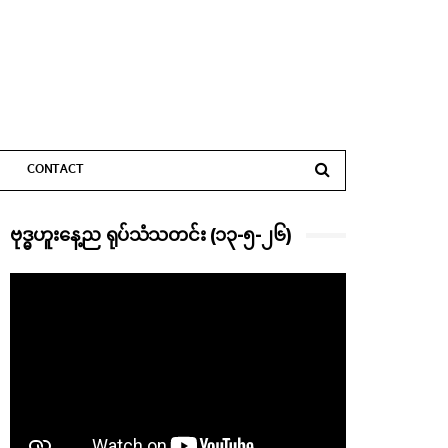
CONTACT
ဗုဒ္ဓဟူးနေ့ည ရုပ်သံသတင်း (၁၃-၅-၂၆)