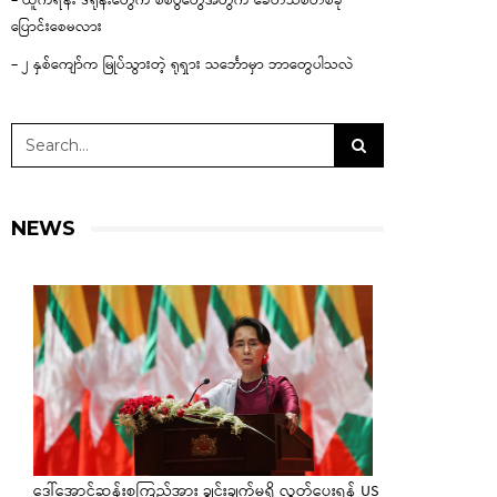
– ယူကရိန်း ဒရုန်းတွေက စစ်ပွဲတွေအတွက် ခေတ်သစ်တစ်ခု
ပြောင်းစေမလား
– ၂ နှစ်ကျော်က မြုပ်သွားတဲ့ ရုရှား သင်္ဘောမှာ ဘာတွေပါသလဲ
NEWS
ဒေါ်အောင်ဆန်းစုကြည်အား ချွင်းချက်မရှိ လွှတ်ပေးရန် US