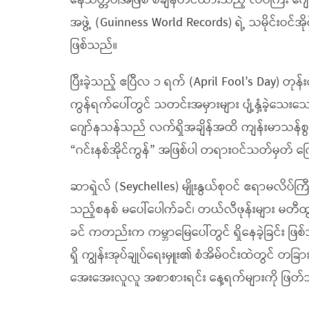
နေသတ္တဝါအဖြစ် စံချိန်တင်ထားသည့် လိပ်ကြီး ဂျော
အဖွဲ့ (Guinness World Records) ရဲ့ သမိုင်းဝင်အို
ဖြစ်သည်။
ပြီးခဲ့သည့် ဧပြီလ ၁ ရက် (April Fool’s Day) တုန်
ကွန်ရက်ပေါ်တွင် သတင်းအမှားများ ပျံ့နှံ့ခဲ့သေး
ဂျော်နသန်သည် လက်ရှိအချိန်အထိ ကျန်းမာသန်စွမ
“ဂင်းနစ်အိုင်ကွန်” အဖြစ်ပါ တရားဝင်သတ်မှတ် ကြေ
ဆာရှဲလ် (Seychelles) မျိုးနွယ်စုဝင် ဧရာမလိပ်က
သည့်စနစ် မပေါ်ပေါက်ခင်၊ တယ်လီဖုန်းများ မတီထွင်
ခင် ကတည်းက ကမ္ဘာမြေပေါ်တွင် ရှိနေခဲ့ခြင်း ဖြစ်
ရှိ ကျွန်းအုပ်ချုပ်ရေးမှူး၏ စံအိမ်ဝင်းထဲတွင် တခြ
အေးအေးလူလူ အစာစားရင်း နေ့ရက်များကို ဖြတ်