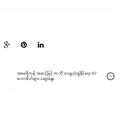
အမေရိကန် အဆင့်မြင့် AI ကို ဝေမျှသုံးစွဲနိုင်ရေး G7
မဟာမိတ်များ ဆွေးနွေး