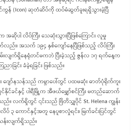
်နသန် (Jonathan) ဟာ အခုဆိုရင် ဂင်းနစ်ကမ္ဘာ့စံချိန်
င်ကွန် (Icon) ဆုတံဆိပ်ကို ထပ်မံဆွတ်ခူးရရှိသွားခဲ့ပြီ
းက အဆိုပါ လိပ်ကြီး သေဆုံးသွားပြီဖြစ်ကြောင်း လူမှု
သော်လည်း၊ အသက် ၁၉၄ နှစ်ကျော်နေပြီဖြစ်သည့် လိပ်ကြီး
်းလျက်ရှိနေရုံတင်မကဘဲ ပြီးခဲ့သည့် ဇွန်လ ၁၇ ရက်နေ့က
ညာခြင်း ခံခဲ့ရခြင်း ဖြစ်သည်။
ြီး ဂျော်နသန်သည် ကမ္ဘာပေါ်တွင် ပထမဆုံး ဓာတ်ပုံရိုက်ကူး
နိုင်ခင်နှင့် ပါရီမြို့က အီဖယ်မျှော်စင်ကြီး မတည်ဆောက်
သည်။ လက်ရှိတွင် ၎င်းသည် ဗြိတိသျှပိုင် St. Helena ကျွန်း
ားလိပ် ၃ ကောင်နှင့်အတူ နေပူစာလှုံရင်း၊ မြက်ခင်းပြင်တွင်
သန်းလျက်ရှိသည်။