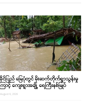
ခိုင်ပြည် မြေပုံတွင် မိုးဆက်တိုက်ရွာသွန်းမှု
ြောင့် ကျေးရွာအချို့ ရေကြီးနစ်မြုပ်
August 6, 2026