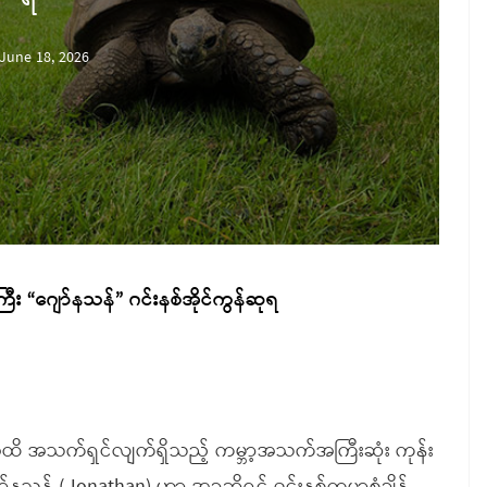
June 18, 2026
ီး “ဂျော်နသန်” ဂင်းနစ်အိုင်ကွန်ဆုရ
ျိန်အထိ အသက်ရှင်လျက်ရှိသည့် ကမ္ဘာ့အသက်အကြီးဆုံး ကုန်း