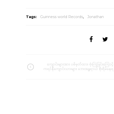
Tags:
Guinness world Records
,
Jonathan
ကျောင်းများအား ပစ်မှတ်ထား ဗုံးကြဲခြင်းကြောင့်
ကရင်နီကျောင်းသားများ ဘေးအန္တရာယ် စိုးရိမ်နေရ