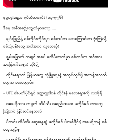
ဗုဒ္ဓဟူးနေ့ည ရုပ်သံသတင်း (၁၃-၅-၂၆)
ဒီနေ့ အစီအစဉ်တွေထဲမှာတော့…..
– ချင်းပြည်နဲ့ စစ်ကိုင်းတိုင်းမှာ စစ်တပ်က လေကြောင်းက ဗုံးကြဲလို့
စစ်သုံ့ပန်းတွေ အပါအဝင် လူသေဆုံး
– ရှမ်းမြောက်-ကချင် အစပ် မဘိမ်းဘက်မှာ စစ်တပ်က အင်အား
အမြောက်အများ တိုးချဲ့
– ထိုင်းရောက် မြန်မာတွေ လုံခြုံရေးနဲ့ အလုပ်လုပ်ဖို့ အကန့်အသတ်
တွေက ဘာတွေလဲ။
– UFC ခါးပတ်ပိုင်ရှင် ဂျော့ရှူဝါဗန် ထိုင်းနဲ့ မလေးရှားကို လာဖို့ရှိ
– အမေရိကား-တရုတ် ထိပ်သီး အစည်းအဝေး မတိုင်ခင် ဘာတွေ
ကြိုတင် ပြင်ဆင်နေသလဲ
– ပီကင်း ထိပ်သီး ဆွေးနွေးပွဲ မတိုင်ခင် ဖိလစ်ပိုင်နဲ့ အမေရိကန် စစ်
လေ့ကျင့်မှု