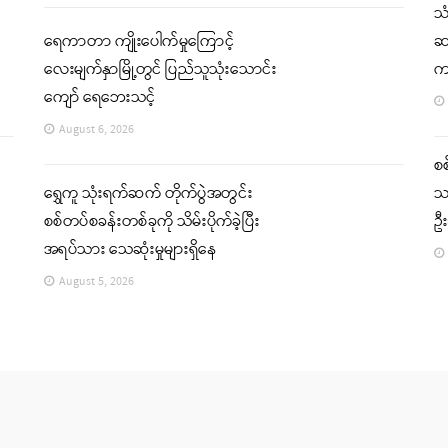
သ
ရေကာတာ ကျိုးပေါက်မှုကြောင့်
ဆက
လေးမျက်နှာမြို့တွင် ပြည်သူသုံးသောင်း
က
ကျော် ရေဘေးသင့်
August 6, 2026
စ
ရွှေကူ သုံးရက်ဆက် တိုက်ပွဲအတွင်း
သ
စစ်တပ်စခန်းတစ်ခုကို သိမ်းပိုက်ခဲ့ပြီး
ဦ
အရပ်သား သေဆုံးမှုများရှိနေ
August 5, 2026