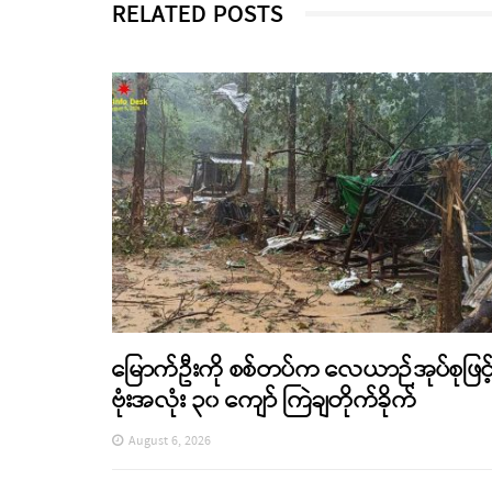
RELATED POSTS
မြောက်ဦးကို စစ်တပ်က လေယာဉ်အုပ်စုဖြင့
ဗုံးအလုံး ၃၀ ကျော် ကြဲချတိုက်ခိုက်
August 6, 2026