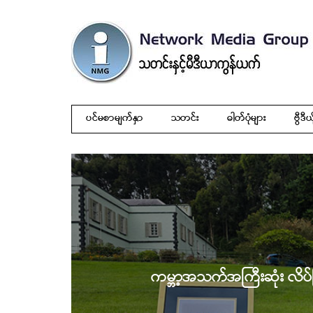
ပင်မစာမျက်နှာ
သတင်း
ဓါတ်ပုံများ
ဗွီဒီယ
ကမ္ဘာ့အသက်အကြီးဆုံး လိပ်ကြ