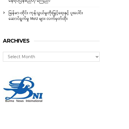
နေရပ်ပြန်မည်ဟု ကြေညာ
မြန်မာ-ထိုင်း ကုန်သွယ်မှုတိုးမြှင့်ရေးနှင့် ပူးပေါင်း
ဆောင်ရွက်မှု MoU များ လက်မှတ်ထိုး
ARCHIVES