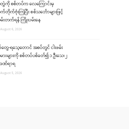
ံတွဲကို စစ်တပ်က လေကြောင်းမှ
်တိုက်ဗုံးကြဲပြီး စစ်သင်္ဘောများဖြင့်
မ်းတက်ရန် ကြိုးပမ်းနေ
August 6, 2026
စ်တွေ-ရသေ့တောင် အစပ်တွင် ငါးဖမ်း
မားများကို စစ်တပ်ပစ်ခတ်၍ ၁ ဦးသေ၊ ၂
းဒဏ်ရာရ
August 5, 2026