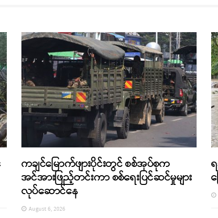
်
ကချင်မြောက်ဖျားပိုင်းတွင် စစ်အုပ်စုက
ရ
အင်အားဖြည့်တင်းကာ စစ်ရေးပြင်ဆင်မှုများ
က
လုပ်ဆောင်နေ
August 6, 2026