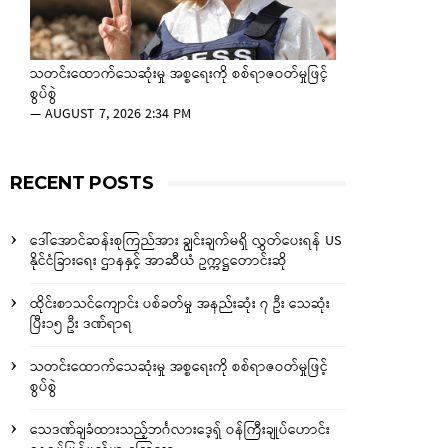
သတင်းထောက်သေဆုံးမှု အစ္စရေးကို စစ်ရာဇဝတ်မှုဖြင့်
စွပ်စွဲ
—
AUGUST 7, 2026 2:34 PM
RECENT POSTS
ဒေါ်အောင်ဆန်းစုကြည်အား ချွင်းချက်မရှိ လွှတ်ပေးရန် US
နိုင်ငံခြားရေး ဌာနနှင့် အာဆီယံ ဥက္ကဋ္ဌတောင်းဆို
ထိုင်းစာသင်ကျောင်း ပစ်ခတ်မှု အနည်းဆုံး ၇ ဦး သေဆုံး
ပြီး၁၅ ဦး ဒဏ်ရာရ
သတင်းထောက်သေဆုံးမှု အစ္စရေးကို စစ်ရာဇဝတ်မှုဖြင့်
စွပ်စွဲ
သေဒဏ်ချခံထားသည့်ဘင်္ဂလားဒေ့ရှ် ဝန်ကြီးချုပ်ဟောင်း