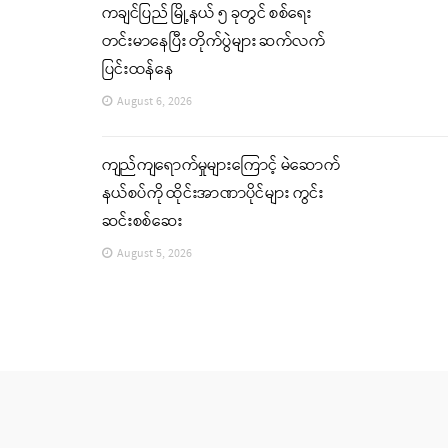
ကချင်ပြည် မြို့နယ် ၅ ခုတွင် စစ်ရေး
တင်းမာနေပြီး တိုက်ပွဲများ ဆက်လက်
ပြင်းထန်နေ
August 6, 2026
ကျည်ကျရောက်မှုများကြောင့် မဲဆောက်
နယ်စပ်ကို ထိုင်းအာဏာပိုင်များ ကွင်း
ဆင်းစစ်ဆေး
August 5, 2026