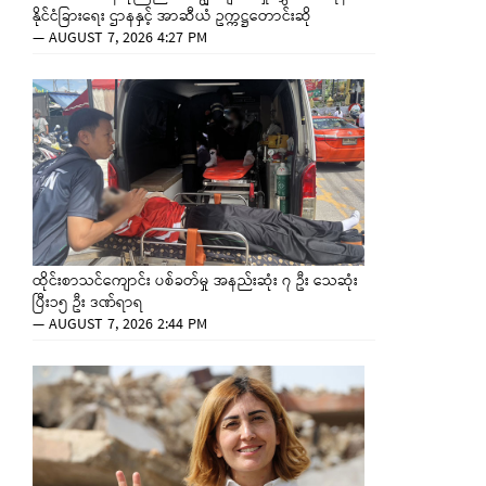
နိုင်ငံခြားရေး ဌာနနှင့် အာဆီယံ ဥက္ကဋ္ဌတောင်းဆို
—
AUGUST 7, 2026 4:27 PM
ထိုင်းစာသင်ကျောင်း ပစ်ခတ်မှု အနည်းဆုံး ၇ ဦး သေဆုံး
ပြီး၁၅ ဦး ဒဏ်ရာရ
—
AUGUST 7, 2026 2:44 PM