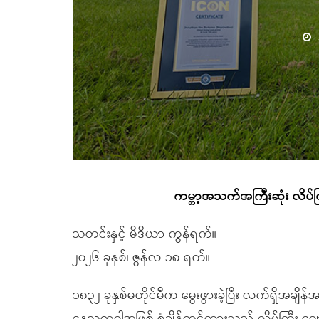
ကမ္ဘာ့အသက်အကြီးဆုံး လိပ်ကြ
သတင်းနှင့် မီဒီယာ ကွန်ရက်။
၂၀၂၆ ခုနှစ်၊ ဇွန်လ ၁၈ ရက်။
၁၈၃၂ ခုနှစ်မတိုင်မီက မွေးဖွားခဲ့ပြီး လက်ရှိအခ