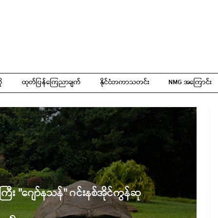
ို
ထုတ်ပြန်ကြေညာချက်
နိုင်ငံတကာသတင်း
NMG အကြောင်း
ီး "ဂျော်နသန်" ဂင်းနစ်အိုင်ကွန်ဆု
ရ