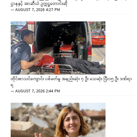
ဌာနနှင့် အာဆီယံ ဥက္ကဋ္ဌတောင်းဆို
—
AUGUST 7, 2026 4:27 PM
ထိုင်းစာသင်ကျောင်း ပစ်ခတ်မှု အနည်းဆုံး ၇ ဦး သေဆုံး ပြီး၁၅ ဦး ဒဏ်ရာ
ရ
—
AUGUST 7, 2026 2:44 PM