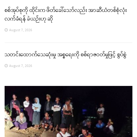
စစ်အုပ်စုကို ထိုင်းက ဖိတ်ခေါ်သော်လည်း အာဆီယံတစ်စုံလုံး
လက်ခံရန် ခဲယဉ်းဟု ဆို
August 7, 2026
သတင်းထောက်သေဆုံးမှု အစ္စရေးကို စစ်ရာဇဝတ်မှုဖြင့် စွပ်စွဲ
August 7, 2026