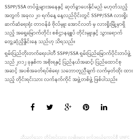
SSPP/SSA တပ်ဖွဲ့များအနေနှင့် ဆုတ်ခွာပေးနိုင်မည် မဟုတ်သည့်
အတွက် အခုလ ၂၀ ရက်နေ့ နေ့လည်ပိုင်းတွင် SSPP/SSA လားရှိုး
ဆက်ဆံရေးရုံး တာဝန်ခံ ဗိုလ်မှူး အောင်လတ် မှ လားရှိုးမြို့မှာရှိ
သည့် အရှေ့မြောက်တိုင်း စစ်ဌာနချူပ် တိုင်းမှူးနှင့် သွားရောက်
တွေ့ဆုံညှိနှိုင်းနေ သည်ဟု သိရသည်။
ရှမ်းပြည်တိုးတက်ရေးပါတီ SSPP/SSA ရှမ်းပြည်မြောက်ပိုင်းတပ်ဖွဲ့
သည် ၂၀၁၂ ခုနှစ်က အစိုးရနှင့် ပြည်နယ်အဆင့်၊ ပြည်ထောင်စု
အဆင့် အပစ်အခတ်ရပ်စဲရေး သဘောတူညီချက် လက်မှတ်ထိုး ထား
သည့် တိုင်းရင်းသား လက်နက်ကိုင် အဖွဲ့တစ်ဖွဲ့ ဖြစ်ပါသည်။
ညီညွတ်သော တိုင်းရင်းသား လူမျိုးများ ဖက်ဒရယ်ကောင်စီ UNFC