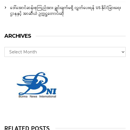
ဒေါ်အောင်ဆန်းစုကြည်အား ချွင်းချက်မရှိ လွှတ်ပေးရန် US နိုင်ငံခြားရေး
ဌာနနှင့် အာဆီယံ ဥက္ကဋ္ဌတောင်းဆို
ARCHIVES
RELATED POSTS