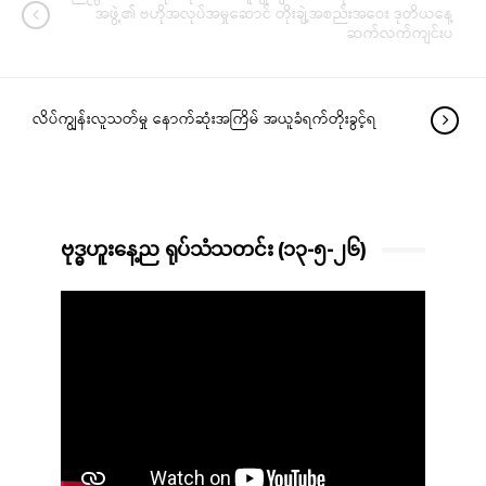
အဖွဲ့၏ ဗဟိုအလုပ်အမှုဆောင် တိုးချဲ့အစည်းအဝေး ဒုတိယနေ့
ဆက်လက်ကျင်းပ
လိပ်ကျွန်းလူသတ်မှု နောက်ဆုံးအကြိမ် အယူခံရက်တိုးခွင့်ရ
ဗုဒ္ဓဟူးနေ့ည ရုပ်သံသတင်း (၁၃-၅-၂၆)