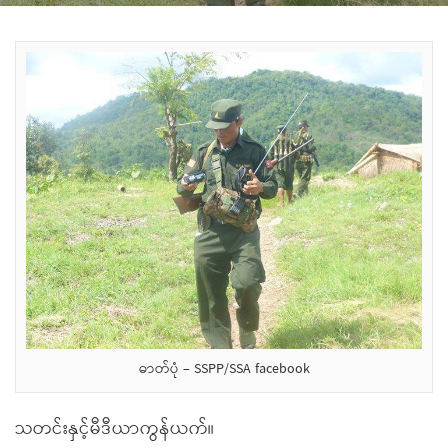
ဓာတ်ပုံ – SSPP/SSA facebook
သတင်းနှင့်မီဒီယာကွန်ယက်။