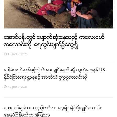
အောင်ပန်းတွင် ပျောက်ဆုံးနေသည့် ကလေးငယ်
အလောင်းကို ရေတွင်းပျက်၌တွေ့ရှိ
August 7, 2026
ဒေါ်အောင်ဆန်းစုကြည်အား ချွင်းချက်မရှိ လွှတ်ပေးရန် US
နိုင်ငံခြားရေး ဌာနနှင့် အာဆီယံ ဥက္ကဋ္ဌတောင်းဆို
August 7, 2026
သေဒဏ်ချခံထားသည့်ဘင်္ဂလားဒေ့ရှ် ဝန်ကြီးချုပ်ဟောင်း
နေရပ်ပြန်မည်ဟု ကြေညာ