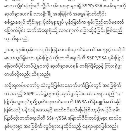
သော လွိုင်ကြေးနှင့် လွိုင်လန်း နေရာများရှိ SSPP/SSA စခန်းများကို
ဆုတ်ခွာပေးရန် လားရှိုးမြို့ အခြေစိုက် အရှေ့မြောက်တိုင်း
စစ်ဌာနချုပ် တိုင်းမှူး ဗိုလ်မှူးချုပ် ဖုန်းမြတ်က ရှမ်းပြည်တပ်မတော်
မြောက်ပိုင်း ဆက်ဆံရေးရုံးသို့ လာရောက် ပြောဆိုခဲ့ခြင်း ဖြစ်သည်
ဟု သိရသည်။
၂၀၁၄ ခုနှစ်တုန်းကလည်း မြန်မာအစိုးရတပ်မတော်အနေနှင့် အဆိုပါ
ဒေသတွင်ရှိသော ရှမ်းပြည် တိုးတက်ရေးပါတီ SSPP/SSA ရှမ်းပြည်
မြောက်ပိုင်းတပ်ဖွဲ့များကို ဆုတ်ခွာပေးရန် တစ်ကြိမ်ညွန် ကြားခဲ့ဖူး
တယ်လို့လည်း သိရသည်။
အစိုးရတပ်မတော်မှ သံလွင်မြစ်အနောက်ဖက်ခြမ်းတွင် အခြေစိုက်
ထားသည့် SSPP တပ်ဖွဲ့များကို ဆုတ်ခွာခိုင်းသော နေရာသည် “ဝ”
ပြည်သွေးစည်းညီညွတ်ရေးတပ်မတော် UWSA ထိန်းချူပ်နယ် မြေ
ဖြစ်သည့် ပန်ယန်းဒေသနှင့် ဆက်စပ်နယ်မြေဖြစ်သည့်အပြင် ရှမ်း
ပြည်တိုးတက်ရေးပါတီ SSPP/SSA မြောက်ပိုင်းတပ်ဖွဲ့များ ဆယ်စု
နှစ်များစွာ အခြေစိုက် လှုပ်ရှားနေထိုင်သည့် နေရာများဖြစ်သည်။