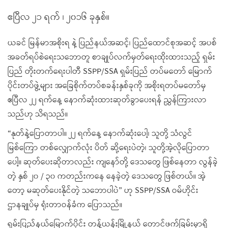
ဧပြီလ ၂၁ ရက် ၊ ၂၀၁၆ ခုနှစ်။
ယခင် မြန်မာအစိုးရ နဲ့ ပြည်နယ်အဆင့်၊ ပြည်ထောင်စုအဆင့် အပစ်
အခတ်ရပ်စဲရေးသဘောတူ စာချုပ်လက်မှတ်ရေးထိုးထားသည့် ရှမ်း
ပြည် တိုးတက်ရေးပါတီ SSPP/SSA ရှမ်းပြည် တပ်မတော် မြောက်
ပိုင်းတပ်ဖွဲ့များ အခြေစိုက်တပ်စခန်းနှစ်ခုကို အစိုးရတပ်မတော်မှ
ဧပြီလ ၂၂ ရက်နေ့ နောက်ဆုံးထားဆုတ်ခွာပေးရန် ညွှန်ကြားလာ
သည်ဟု သိရသည်။
“နုတ်နဲ့ပြောတာပါ။ ၂၂ ရက်နေ့ နောက်ဆုံးပေါ့၊ သူတို့ သံလွင်
မြစ်ကြော တစ်လျှောက်လုံး ပိတ် ဆို့ရေးပဲတဲ့၊ သူတို့အဲ့လိုပြောတာ
ပေါ့။ ဆုတ်ပေးဆိုတာလည်း ကျနော်တို့ ဒေသတွေ ဖြစ်နေတာ လွန်ခဲ့
တဲ့ နှစ် ၂၀ / ၃၀ ကတည်းကနေ နေခဲ့တဲ့ ဒေသတွေ ဖြစ်တယ်။ အဲ့
တော့ မဆုတ်ပေးနိုင်တဲ့ သဘောပါပဲ” ဟု SSPP/SSA ဝမ်ဟိုင်း
ဌာနချုပ်မှ ရုံးတာဝန်ခံက ပြောသည်။
ရှမ်းပြည်နယ်မြောက်ပိုင်း တန့်ယန်းမြို့နယ် တောင်ဖက်ခြမ်းမှာရှိ