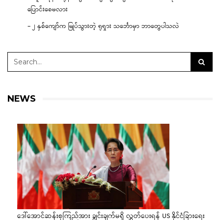
ပြောင်းစေမလား
– ၂ နှစ်ကျော်က မြုပ်သွားတဲ့ ရုရှား သင်္ဘောမှာ ဘာတွေပါသလဲ
NEWS
ဒေါ်အောင်ဆန်းစုကြည်အား ချွင်းချက်မရှိ လွှတ်ပေးရန် US နိုင်ငံခြားရေး