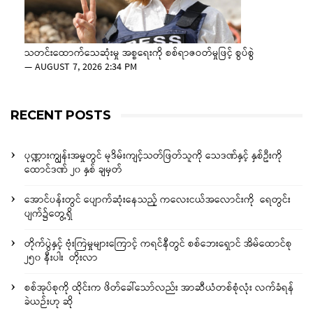
သတင်းထောက်သေဆုံးမှု အစ္စရေးကို စစ်ရာဇဝတ်မှုဖြင့် စွပ်စွဲ
—
AUGUST 7, 2026 2:34 PM
RECENT POSTS
ပုဏ္ဏားကျွန်းအမှုတွင် မုဒိမ်းကျင့်သတ်ဖြတ်သူကို သေဒဏ်နှင့် နှစ်ဦးကို
ထောင်ဒဏ် ၂၀ နှစ် ချမှတ်
အောင်ပန်းတွင် ပျောက်ဆုံးနေသည့် ကလေးငယ်အလောင်းကို ရေတွင်း
ပျက်၌တွေ့ရှိ
တိုက်ပွဲနှင့် ဗုံးကြဲမှုများကြောင့် ကရင်နီတွင် စစ်ဘေးရှောင် အိမ်ထောင်စု
၂၅၀ နီးပါး တိုးလာ
စစ်အုပ်စုကို ထိုင်းက ဖိတ်ခေါ်သော်လည်း အာဆီယံတစ်စုံလုံး လက်ခံရန်
ခဲယဉ်းဟု ဆို