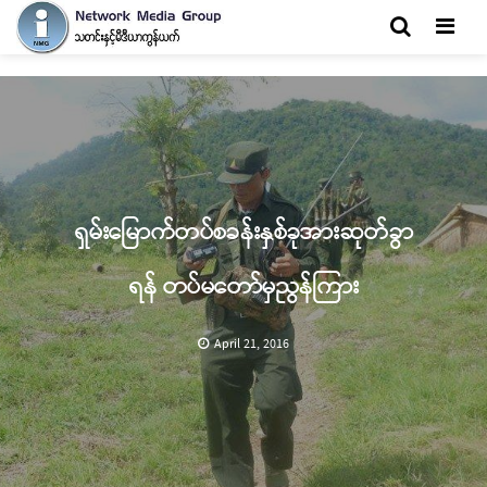
Men
ရှမ်းမြောက်တပ်စခန်းနှစ်ခုအားဆုတ်ခွာ
ရန် တပ်မတော်မှညွန်ကြား
April 21, 2016