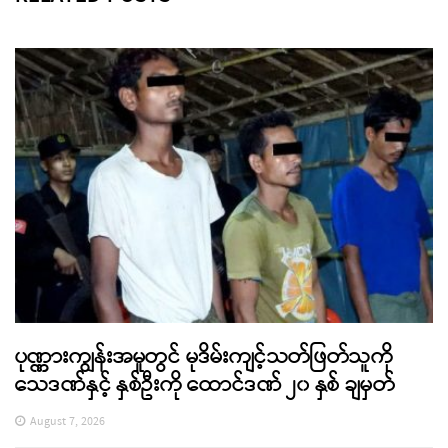
ပုဏ္ဏားကျွန်းအမှုတွင် မုဒိမ်းကျင့်သတ်ဖြတ်သူကို
သေဒဏ်နှင့် နှစ်ဦးကို ထောင်ဒဏ် ၂၀ နှစ် ချမှတ်
August 7, 2026