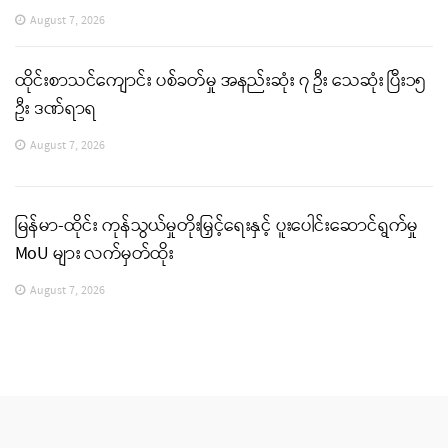
August 7, 2026
ထိုင်းစာသင်ကျောင်း ပစ်ခတ်မှု အနည်းဆုံး ၇ ဦး သေဆုံး ပြီး၁၅
ဦး ဒဏ်ရာရ
August 7, 2026
မြန်မာ-ထိုင်း ကုန်သွယ်မှုတိုးမြှင့်ရေးနှင့် ပူးပေါင်းဆောင်ရွက်မှု
MoU များ လက်မှတ်ထိုး
August 7, 2026