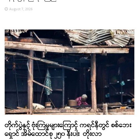
August 7, 2026
တိုက်ပွဲနှင့် ဗုံးကြဲမှုများကြောင့် ကရင်နီတွင် စစ်ဘေး
ရှောင် အိမ်ထောင်စု ၂၅၀ နီးပါး တိုးလာ