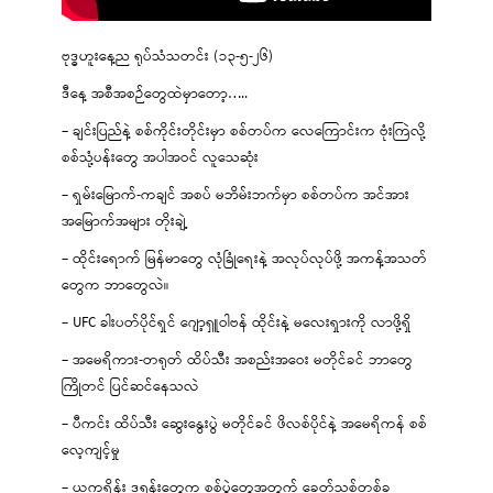
ဗုဒ္ဓဟူးနေ့ည ရုပ်သံသတင်း (၁၃-၅-၂၆)
ဒီနေ့ အစီအစဉ်တွေထဲမှာတော့…..
– ချင်းပြည်နဲ့ စစ်ကိုင်းတိုင်းမှာ စစ်တပ်က လေကြောင်းက ဗုံးကြဲလို့
စစ်သုံ့ပန်းတွေ အပါအဝင် လူသေဆုံး
– ရှမ်းမြောက်-ကချင် အစပ် မဘိမ်းဘက်မှာ စစ်တပ်က အင်အား
အမြောက်အများ တိုးချဲ့
– ထိုင်းရောက် မြန်မာတွေ လုံခြုံရေးနဲ့ အလုပ်လုပ်ဖို့ အကန့်အသတ်
တွေက ဘာတွေလဲ။
– UFC ခါးပတ်ပိုင်ရှင် ဂျော့ရှူဝါဗန် ထိုင်းနဲ့ မလေးရှားကို လာဖို့ရှိ
– အမေရိကား-တရုတ် ထိပ်သီး အစည်းအဝေး မတိုင်ခင် ဘာတွေ
ကြိုတင် ပြင်ဆင်နေသလဲ
– ပီကင်း ထိပ်သီး ဆွေးနွေးပွဲ မတိုင်ခင် ဖိလစ်ပိုင်နဲ့ အမေရိကန် စစ်
လေ့ကျင့်မှု
– ယူကရိန်း ဒရုန်းတွေက စစ်ပွဲတွေအတွက် ခေတ်သစ်တစ်ခု