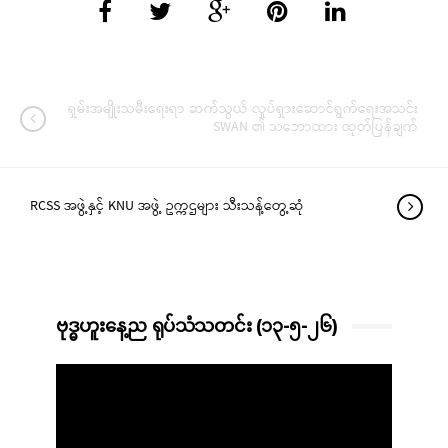
ရှမ်းအမျိုးသမီးရေးရာ ဆက်သွယ် လှုပ်ရှားဆောင်ရွက်ရေးအသင်း
SWAN ၏ သဘောထား ထုတ်ပြန်ချက်
RCSS အဖွဲ့နှင့် KNU အဖွဲ့ ဥက္ကဌများ သီးသန့်တွေ့ဆုံ
ဗုဒ္ဓဟူးနေ့ည ရုပ်သံသတင်း (၁၃-၅-၂၆)