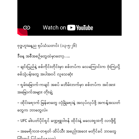
ဗုဒ္ဓဟူးနေ့ည ရုပ်သံသတင်း (၁၃-၅-၂၆)
ဒီနေ့ အစီအစဉ်တွေထဲမှာတော့…..
– ချင်းပြည်နဲ့ စစ်ကိုင်းတိုင်းမှာ စစ်တပ်က လေကြောင်းက ဗုံးကြဲလို့
စစ်သုံ့ပန်းတွေ အပါအဝင် လူသေဆုံး
– ရှမ်းမြောက်-ကချင် အစပ် မဘိမ်းဘက်မှာ စစ်တပ်က အင်အား
အမြောက်အများ တိုးချဲ့
– ထိုင်းရောက် မြန်မာတွေ လုံခြုံရေးနဲ့ အလုပ်လုပ်ဖို့ အကန့်အသတ်
တွေက ဘာတွေလဲ။
– UFC ခါးပတ်ပိုင်ရှင် ဂျော့ရှူဝါဗန် ထိုင်းနဲ့ မလေးရှားကို လာဖို့ရှိ
– အမေရိကား-တရုတ် ထိပ်သီး အစည်းအဝေး မတိုင်ခင် ဘာတွေ
ကြိုတင် ပြင်ဆင်နေသလဲ