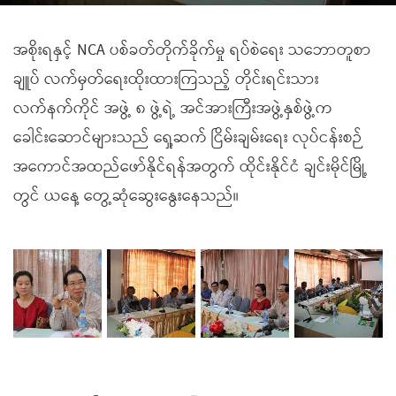
အစိုးရနှင့် NCA ပစ်ခတ်တိုက်ခိုက်မှု ရပ်စဲရေး သဘောတူစာ
ချူပ် လက်မှတ်ရေးထိုးထားကြသည့် တိုင်းရင်းသား
လက်နက်ကိုင် အဖွဲ့ ၈ ဖွဲ့ရဲ့ အင်အားကြီးအဖွဲ့နှစ်ဖွဲ့က
ခေါင်းဆောင်များသည် ရှေ့ဆက် ငြိမ်းချမ်းရေး လုပ်ငန်းစဉ်
အကောင်အထည်ဖော်နိုင်ရန်အတွက် ထိုင်းနိုင်ငံ ချင်းမိုင်မြို့
တွင် ယနေ့ တွေ့ဆုံဆွေးနွေးနေသည်။