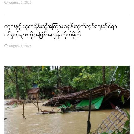
August 6, 2026
ရုရှားနှင့် ယူကရိန်းတို့အကြား ဒရုန်းထုတ်လုပ်ရေးဆိုင်ရာ
ပစ်မှတ်များကို အပြန်အလှန် တိုက်ခိုက်
August 6, 2026