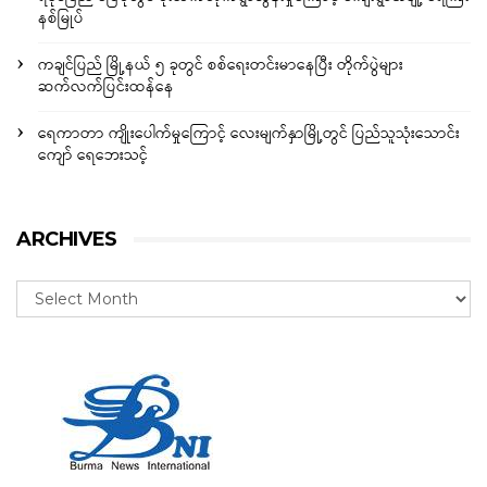
နစ်မြုပ်
ကချင်ပြည် မြို့နယ် ၅ ခုတွင် စစ်ရေးတင်းမာနေပြီး တိုက်ပွဲများ
ဆက်လက်ပြင်းထန်နေ
ရေကာတာ ကျိုးပေါက်မှုကြောင့် လေးမျက်နှာမြို့တွင် ပြည်သူသုံးသောင်း
ကျော် ရေဘေးသင့်
ARCHIVES