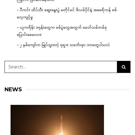
– ပီကင်း ထိပ်သီး ဆွေးနွေးပွဲ မတိုင်ခင် ဖိလစ်ပိုင်နဲ့ အမေရိကန် စစ်
လေ့ကျင့်မှု
– ယူကရိန်း ဒရုန်းတွေက စစ်ပွဲတွေအတွက် ခေတ်သစ်တစ်ခု
ပြောင်းစေမလား
– ၂ နှစ်ကျော်က မြုပ်သွားတဲ့ ရုရှား သင်္ဘောမှာ ဘာတွေပါသလဲ
NEWS