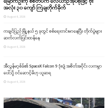
မြောက်ဦးကို စစ်တပ်က လေယာဉ်အုပ်စုဖြင့် ဗုံး
အလုံး ၃၀ ကျော် ကြဲချတိုက်ခိုက်
August 6, 2026
ကချင်ပြည် မြို့နယ် ၅ ခုတွင် စစ်ရေးတင်းမာနေပြီး တိုက်ပွဲများ
ဆက်လက်ပြင်းထန်နေ
August 6, 2026
အီလွန်မာ့စ်ခ်၏ SpaceX Falcon 9 ဒုံးပျံ အစိတ်အပိုင်း လကမ္ဘာ
ပေါ်သို့ ဝင်ဆောင့်မိဟု ယူဆရ
August 6, 2026