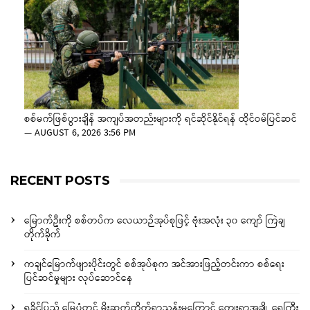
စစ်မက်ဖြစ်ပွားချိန် အကျပ်အတည်းများကို ရင်ဆိုင်နိုင်ရန် ထိုင်ဝမ်ပြင်ဆင်
—
AUGUST 6, 2026 3:56 PM
RECENT POSTS
မြောက်ဦးကို စစ်တပ်က လေယာဉ်အုပ်စုဖြင့် ဗုံးအလုံး ၃၀ ကျော် ကြဲချ
တိုက်ခိုက်
ကချင်မြောက်ဖျားပိုင်းတွင် စစ်အုပ်စုက အင်အားဖြည့်တင်းကာ စစ်ရေး
ပြင်ဆင်မှုများ လုပ်ဆောင်နေ
ရခိုင်ပြည် မြေပုံတွင် မိုးဆက်တိုက်ရွာသွန်းမှုကြောင့် ကျေးရွာအချို့ ရေကြီး