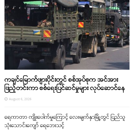
ကချင်မြောက်ဖျားပိုင်းတွင် စစ်အုပ်စုက အင်အား
ဖြည့်တင်းကာ စစ်ရေးပြင်ဆင်မှုများ လုပ်ဆောင်နေ
August 6, 2026
ရေကာတာ ကျိုးပေါက်မှုကြောင့် လေးမျက်နှာမြို့တွင် ပြည်သူ
သုံးသောင်းကျော် ရေဘေးသင့်