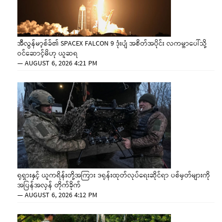
အီလွန်မာ့စ်ခ်၏ SPACEX FALCON 9 ဒုံးပျံ အစိတ်အပိုင်း လကမ္ဘာပေါ်သို့
ဝင်ဆောင့်မိဟု ယူဆရ
—
AUGUST 6, 2026 4:21 PM
ရုရှားနှင့် ယူကရိန်းတို့အကြား ဒရုန်းထုတ်လုပ်ရေးဆိုင်ရာ ပစ်မှတ်များကို
အပြန်အလှန် တိုက်ခိုက်
—
AUGUST 6, 2026 4:12 PM