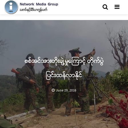
Men
စစ်အင်အားတိုးချဲ့မှုကြောင့် တိုက်ပွဲ
ပြင်းထန်လာနိုင်
June 29, 2016