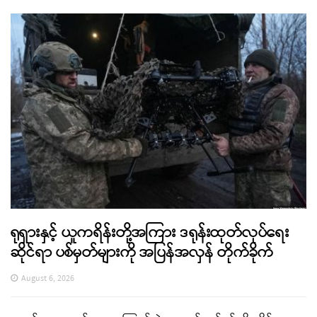
ရုရှားနှင့် ယူကရိန်းတို့အကြား ဒရုန်းထုတ်လုပ်ရေး
ဆိုင်ရာ ပစ်မှတ်များကို အပြန်အလှန် တိုက်ခိုက်
August 6, 2026