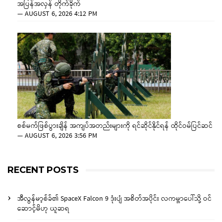
အပြန်အလှန် တိုက်ခိုက်
—
AUGUST 6, 2026 4:12 PM
စစ်မက်ဖြစ်ပွားချိန် အကျပ်အတည်းများကို ရင်ဆိုင်နိုင်ရန် ထိုင်ဝမ်ပြင်ဆင်
—
AUGUST 6, 2026 3:56 PM
RECENT POSTS
အီလွန်မာ့စ်ခ်၏ SpaceX Falcon 9 ဒုံးပျံ အစိတ်အပိုင်း လကမ္ဘာပေါ်သို့ ဝင်
ဆောင့်မိဟု ယူဆရ