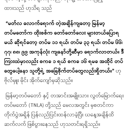
ထားသည် ဟုသိရ သည်
“မတ်လ လောက်ရောက် တဲ့အချိန်ကျတော့ မြန်မာ့
တပ်မတော်က ထိုးစစ်က တော်တော်လေး များတယ်ပြောရ
မယ် ဆိုရင်တော့ တပ်မ ၁၁ ရယ်၊ တပ်မ ၃၃ ရယ်၊ တပ်မ ၆၆၊
၇၇၊ ၈၈၊ ၉၉ အကုန်လုံး ကျနော်တို့ဆီမှာ ရောက်လာတယ်။ ဒီ
ကြားထဲမှာလည်း စကခ ၁ ရယ် စကခ ၁၆ ရမခ အထိုင် တပ်
တွေပေါ့နော သူတို့ရဲ့ အခြေစိုက်တပ်တွေလည်းရှိတယ်။”
ဟု
ဗိုလ်မှူး မိုင်း အိုက်ကျော်မှဆိုသည်။
မြန်မာ့တပ်မတော် နှင့် တအာင်းအမျိုးသား လွတ်မြောက်ရေး
တပ်မတော် (TNLA) တို့သည် မေလအတွင်း မှစတင်ကာ
တိုက်ပွဲအရှိန် ပြန်လည်ပြင်းထန်လာခဲ့ပြီး ယနေ့အချိန်ထိ
ဆက်လက် ဖြစ်ပွားနေသည် ဟုသတင်းရရှိသည်။