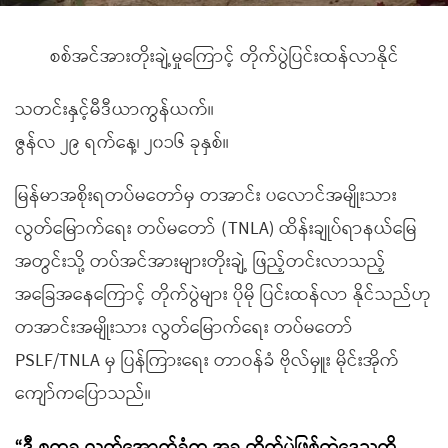
စစ်အင်အားတိုးချဲ့မှုကြောင့် တိုက်ပွဲပြင်းထန်လာနိုင်
သတင်းနှင့်မီဒီယာကွန်ယက်။
ဇွန်လ ၂၉ ရက်နေ့၊ ၂၀၁၆ ခုနှစ်။
မြန်မာအစိုးရတပ်မတော်မှ တအာင်း ပလောင်အမျိုးသား
လွတ်မြောက်ရေး တပ်မတော် (TNLA) ထိန်းချုပ်ရာနယ်မြေ
အတွင်းသို့ တပ်အင်အားများတိုးချဲ့ ဖြည့်တင်းလာသည့်
အခြေအနေကြောင့် တိုက်ပွဲများ ပိုမို ပြင်းထန်လာ နိုင်သည်ဟု
တအာင်းအမျိုးသား လွတ်မြောက်ရေး တပ်မတော်
PSLF/TNLA မှ ပြန်ကြားရေး တာဝန်ခံ ဗိုလ်မှူး မိုင်းအိုက်
ကျော်ကပြောသည်။
“ဒီ စကခ လက်အောက်ခံက အခု တိုက်ပွဲဖြစ်တဲ့ဒေသကို