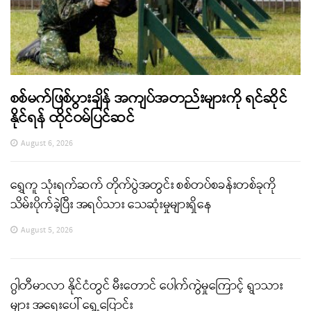
စစ်မက်ဖြစ်ပွားချိန် အကျပ်အတည်းများကို ရင်ဆိုင်
နိုင်ရန် ထိုင်ဝမ်ပြင်ဆင်
August 6, 2026
ရွှေကူ သုံးရက်ဆက် တိုက်ပွဲအတွင်း စစ်တပ်စခန်းတစ်ခုကို
သိမ်းပိုက်ခဲ့ပြီး အရပ်သား သေဆုံးမှုများရှိနေ
August 5, 2026
ဂွါတီမာလာ နိုင်ငံတွင် မီးတောင် ပေါက်ကွဲမှုကြောင့် ရွာသား
များ အရေးပေါ် ရွှေ့ပြောင်း