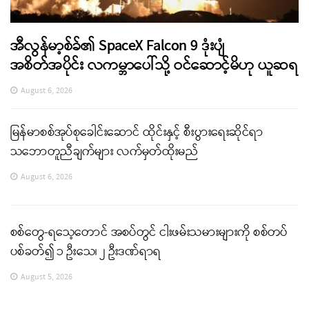
အီလွန်မာ့စ်ခ်၏ SpaceX Falcon 9 ဒုံးပျံ
အစိတ်အပိုင်း လကမ္ဘာပေါ်သို့ ဝင်ဆောင့်မိဟု ယူဆရ
August 6, 2026
မြန်မာစစ်အုပ်စုခေါင်းဆောင် ထိုင်းနှင့် စီးပွားရေးဆိုင်ရာ
သဘောတူညီချက်များ လက်မှတ်ထိုးမည်
August 6, 2026
စစ်တွေ-ရသေ့တောင် အစပ်တွင် ငါးဖမ်းသမားများကို စစ်တပ်
ပစ်ခတ်၍ ၁ ဦးသေ၊ ၂ ဦးဒဏ်ရာရ
August 5, 2026