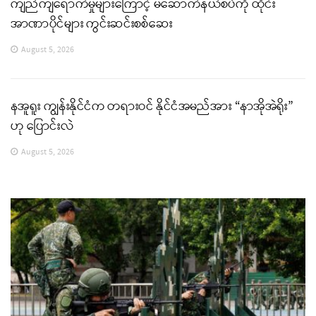
ကျည်ကျရောက်မှုများကြောင့် မဲဆောက်နယ်စပ်ကို ထိုင်း
အာဏာပိုင်များ ကွင်းဆင်းစစ်ဆေး
August 5, 2026
နအူရူး ကျွန်းနိုင်ငံက တရားဝင် နိုင်ငံအမည်အား “နာအိုအဲရိုး”
ဟု ပြောင်းလဲ
August 5, 2026