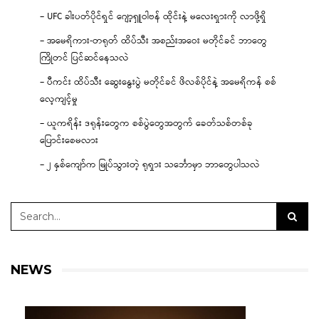
– UFC ခါးပတ်ပိုင်ရှင် ဂျော့ရှူဝါဗန် ထိုင်းနဲ့ မလေးရှားကို လာဖို့ရှိ
– အမေရိကား-တရုတ် ထိပ်သီး အစည်းအဝေး မတိုင်ခင် ဘာတွေ
ကြိုတင် ပြင်ဆင်နေသလဲ
– ပီကင်း ထိပ်သီး ဆွေးနွေးပွဲ မတိုင်ခင် ဖိလစ်ပိုင်နဲ့ အမေရိကန် စစ်
လေ့ကျင့်မှု
– ယူကရိန်း ဒရုန်းတွေက စစ်ပွဲတွေအတွက် ခေတ်သစ်တစ်ခု
ပြောင်းစေမလား
– ၂ နှစ်ကျော်က မြုပ်သွားတဲ့ ရုရှား သင်္ဘောမှာ ဘာတွေပါသလဲ
NEWS