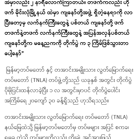
အဲမှာလည်း ၂ နာရီလောက်ကြာတယ်။ တဖက်ကလည်း ဟို
ဖက် မိုင်းလုံမြို့နယ် ထဲမှာ ကျနော်တို့အဖွဲ့ ရှိတဲ့နေရာကို လာ
ပြီးတော့မှ လက်နက်ကြီးတွေနဲ့ ပစ်တယ် ကျနော်တို့ ဖက်
တဖက်နဲ့တဖက် လက်နက်ကြီးတွေနဲ့ အပြန်အလှန်ပစ်တယ်
ကျနော်တို့က မနေ့ညကကို တိုက်ပွဲ က ၃ ကြိမ်ဖြစ်သွားတာ
ပေါ့နော်”
မြန်မာ့တပ်မတော် နှင့် တအာင်းအမျိုးသား လွတ်မြောက်ရေး
တပ်မတော် (TNLA) တပ်ဖွဲ့တို့သည် ယခုနှစ် အတွင်း တိုက်ပွဲ
ပိုမိုပြင်းထန်လာခဲ့ပြီး ၁ လ အတွင်းမှာပင် တိုက်ပွဲပေါင်း
အကြိမ်ရေ ၂၀ကျော် ၃၀ ခန့်ရှိသည် ဟုသိရသည်။
တအာင်းအမျိုးသား လွတ်မြောက်ရေး တပ်မတော် (TNLA)
နယ်မြေထဲသို့ မြန်မာ့တပ်မတော်မှ တပ်မများ အပြင် စကခ၊
ရမခ ကဲ့သို့ တပ်များကိုလည်း တိုးချဲ့ အင်အားဖြည့်