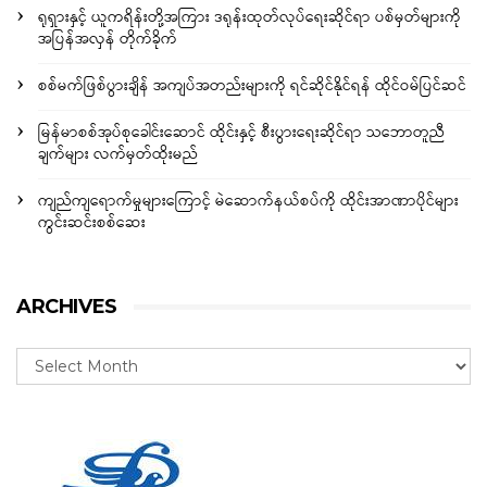
ရုရှားနှင့် ယူကရိန်းတို့အကြား ဒရုန်းထုတ်လုပ်ရေးဆိုင်ရာ ပစ်မှတ်များကို
အပြန်အလှန် တိုက်ခိုက်
စစ်မက်ဖြစ်ပွားချိန် အကျပ်အတည်းများကို ရင်ဆိုင်နိုင်ရန် ထိုင်ဝမ်ပြင်ဆင်
မြန်မာစစ်အုပ်စုခေါင်းဆောင် ထိုင်းနှင့် စီးပွားရေးဆိုင်ရာ သဘောတူညီ
ချက်များ လက်မှတ်ထိုးမည်
ကျည်ကျရောက်မှုများကြောင့် မဲဆောက်နယ်စပ်ကို ထိုင်းအာဏာပိုင်များ
ကွင်းဆင်းစစ်ဆေး
ARCHIVES