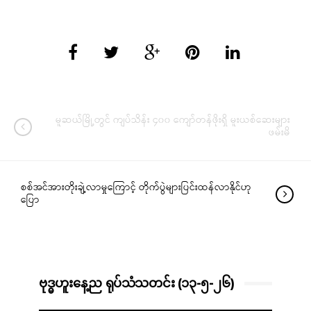
မူဆယ်မြို့တွင် ကျပ်သိန်း ၄၀၀ ကျော်တန်ဖိုးရှိ မူးယစ်ဆေးများ
ဖမ်းမိ
စစ်အင်အားတိုးချဲ့လာမှုကြောင့် တိုက်ပွဲများပြင်းထန်လာနိုင်ဟု
ပြော
ဗုဒ္ဓဟူးနေ့ည ရုပ်သံသတင်း (၁၃-၅-၂၆)