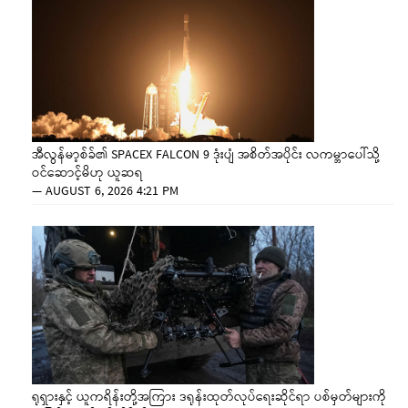
အီလွန်မာ့စ်ခ်၏ SPACEX FALCON 9 ဒုံးပျံ အစိတ်အပိုင်း လကမ္ဘာပေါ်သို့
ဝင်ဆောင့်မိဟု ယူဆရ
—
AUGUST 6, 2026 4:21 PM
ရုရှားနှင့် ယူကရိန်းတို့အကြား ဒရုန်းထုတ်လုပ်ရေးဆိုင်ရာ ပစ်မှတ်များကို