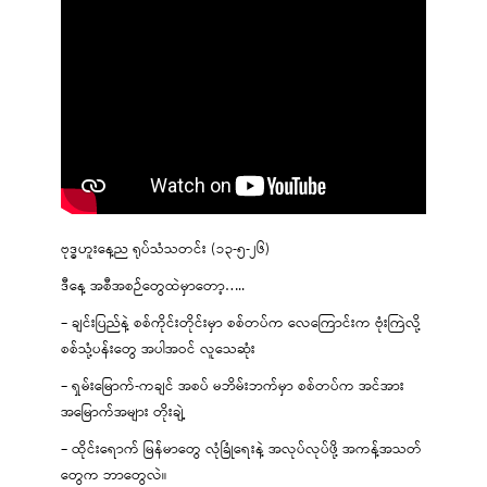
ဗုဒ္ဓဟူးနေ့ည ရုပ်သံသတင်း (၁၃-၅-၂၆)
ဒီနေ့ အစီအစဉ်တွေထဲမှာတော့…..
– ချင်းပြည်နဲ့ စစ်ကိုင်းတိုင်းမှာ စစ်တပ်က လေကြောင်းက ဗုံးကြဲလို့
စစ်သုံ့ပန်းတွေ အပါအဝင် လူသေဆုံး
– ရှမ်းမြောက်-ကချင် အစပ် မဘိမ်းဘက်မှာ စစ်တပ်က အင်အား
အမြောက်အများ တိုးချဲ့
– ထိုင်းရောက် မြန်မာတွေ လုံခြုံရေးနဲ့ အလုပ်လုပ်ဖို့ အကန့်အသတ်
တွေက ဘာတွေလဲ။