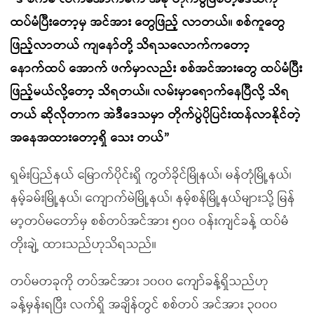
ထပ်မံပြီးတော့မှ အင်အား တွေဖြည့် လာတယ်။ စစ်ကူတွေ
ဖြည့်လာတယ် ကျနော်တို့ သိရသလောက်ကတော့
နောက်ထပ် အောက် ဖက်မှာလည်း စစ်အင်အားတွေ ထပ်မံပြီး
ဖြည့်မယ်လို့တော့ သိရတယ်။ လမ်းမှာရောက်နေပြီလို့ သိရ
တယ် ဆိုလိုတာက အဲဒီဒေသမှာ တိုက်ပွဲပိုပြင်းထန်လာနိုင်တဲ့
အနေအထားတော့ရှိ သေး တယ်”
ရှမ်းပြည်နယ် မြောက်ပိုင်းရှိ ကွတ်ခိုင်မြိုနယ်၊ မန်တုံမြို့နယ်၊
နမ့်ခမ်းမြို့နယ်၊ ကျောက်မဲမြို့နယ်၊ နမ့်စန်မြို့နယ်များသို့ မြန်
မာ့တပ်မတော်မှ စစ်တပ်အင်အား ၅၀၀ ဝန်းကျင်ခန့် ထပ်မံ
တိုးချဲ့ ထားသည်ဟုသိရသည်။
တပ်မတခုကို တပ်အင်အား ၁၀၀၀ ကျော်ခန့်ရှိသည်ဟု
ခန့်မှန်းရပြီး လက်ရှိ အချိန်တွင် စစ်တပ် အင်အား ၃၀၀၀