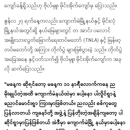
ကျော်ခန့်ရှိသည်ဟု ဗိုလ်မှူး မိုင်းအိုက်ကျော်မှ ပြောသည်။
ဇွန်လ ၂၇ ရက်နေ့ကလည်း ကျောက်မဲမြို့နယ်နှင့် မိုင်းလုံ
မြို့နယ်အတွင်းရှိ နယ်မြေများတွင် တ အာင်း ပလောင်
အမျိုးသားလွတ်မြောက်ရေးတပ်မတော် (TNLA) နှင့် မြန်မာ့
တပ်မတော်တို့ အကြား တိုက်ပွဲ များဖြစ်ပွားခဲ့ သည်။ တိုက်ပွဲ
အခြေအနေ နှင့်ပတ်သက်၍ ဗိုလ်မှူး မိုင်းအိုက်ကျော်က အခု
လို ဆက်ပြောသည်။
“မနေ့က ဆိုရင်တော့ မနေ့က ၁၁ နာရီလောက်ကနေ ည
မိုးချုပ်တဲ့အထိ ကျောက်မဲနယ်ထဲမှာ ပေါ့နော ပါလှိုင်ရွာနဲ့
ညောင်မောင်းရွာ ကြားမှာဖြစ်တယ်။ ညလည်း စစ်ကူတွေ
ပြန်လာတယ် ကျနော်တို့ အဖွဲ့နဲ့ ပြန်တိုးတဲ့အချိန်ကျတော့ ပါ
ဆိုင်ရွာမှာပြန်ဖြစ်တယ် အဲဒီမှာ ကျောက်မဲမြို့ နယ်မှာပေါ့နော