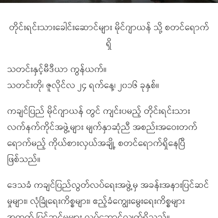
တိုင်းရင်းသားခေါင်းဆောင်များ မိုင်ဂျာယန် သို့ စတင်ရောက်
ရှိ
သတင်းနှင့်မီဒီယာ ကွန်ယက်။
သတင်းတို၊ ဇူလိုင်လ ၂၄ ရက်နေ့၊ ၂၀၁၆ ခုနှစ်။
ကချင်ပြည် မိုင်ဂျာယန် တွင် ကျင်းပမည့် တိုင်းရင်းသား
လက်နက်ကိုင်အဖွဲ့များ မျက်နှာဆုံညီ အစည်းအဝေးတက်
ရောက်မည့် ကိုယ်စားလှယ်အချို့ စတင်ရောက်ရှိနေပြီ
ဖြစ်သည်။
ဒေသခံ ကချင်ပြည်လွတ်လပ်ရေးအဖွဲ့မှ အခန်းအနားပြင်ဆင်
မှုများ၊ လုံခြုံရေးကိစ္စများ၊ ဧည့်ခံကျွေးမွေးရေးကိစ္စများ
အတွက် ပြင်ဆင်မှုများ လုပ်ဆောင်လျက်ရှိသည်။