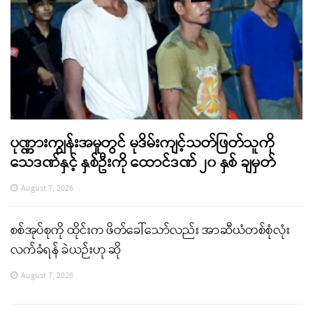
ပုဏ္ဏားကျွန်းအမှုတွင် မုဒိမ်းကျင့်သတ်ဖြတ်သူကို
သေဒဏ်နှင့် နှစ်ဦးကို ထောင်ဒဏ် ၂၀ နှစ် ချမှတ်
August 7, 2026
စစ်အုပ်စုကို ထိုင်းက ဖိတ်ခေါ်သော်လည်း အာဆီယံတစ်စုံလုံး
လက်ခံရန် ခဲယဉ်းဟု ဆို
August 7, 2026