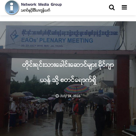
Men
တိုင်းရင်းသားခေါင်းဆောင်များ မိုင်ဂျာ
ယန် သို့ စတင်ရောက်ရှိ
July 24, 2016