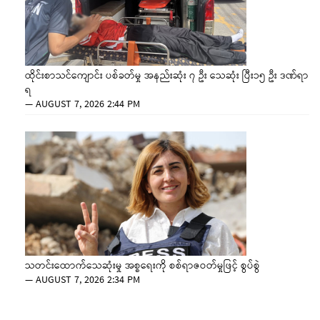
ထိုင်းစာသင်ကျောင်း ပစ်ခတ်မှု အနည်းဆုံး ၇ ဦး သေဆုံး ပြီး၁၅ ဦး ဒဏ်ရာ
ရ
—
AUGUST 7, 2026 2:44 PM
သတင်းထောက်သေဆုံးမှု အစ္စရေးကို စစ်ရာဇဝတ်မှုဖြင့် စွပ်စွဲ
—
AUGUST 7, 2026 2:34 PM