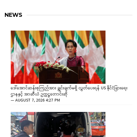
NEWS
ဒေါ်အောင်ဆန်းစုကြည်အား ချွင်းချက်မရှိ လွှတ်ပေးရန် US နိုင်ငံခြားရေး
ဌာနနှင့် အာဆီယံ ဥက္ကဋ္ဌတောင်းဆို
—
AUGUST 7, 2026 4:27 PM