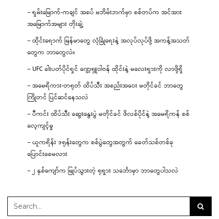
– ရှမ်းမြောက်-ကချင် အစပ် မဘိမ်းဘက်မှာ စစ်တပ်က အင်အား
အမြောက်အများ တိုးချဲ့
– ထိုင်းရောက် မြန်မာတွေ လုံခြုံရေးနဲ့ အလုပ်လုပ်ဖို့ အကန့်အသတ်
တွေက ဘာတွေလဲ။
– UFC ခါးပတ်ပိုင်ရှင် ဂျော့ရှူဝါဗန် ထိုင်းနဲ့ မလေးရှားကို လာဖို့ရှိ
– အမေရိကား-တရုတ် ထိပ်သီး အစည်းအဝေး မတိုင်ခင် ဘာတွေ
ကြိုတင် ပြင်ဆင်နေသလဲ
– ပီကင်း ထိပ်သီး ဆွေးနွေးပွဲ မတိုင်ခင် ဖိလစ်ပိုင်နဲ့ အမေရိကန် စစ်
လေ့ကျင့်မှု
– ယူကရိန်း ဒရုန်းတွေက စစ်ပွဲတွေအတွက် ခေတ်သစ်တစ်ခု
ပြောင်းစေမလား
– ၂ နှစ်ကျော်က မြုပ်သွားတဲ့ ရုရှား သင်္ဘောမှာ ဘာတွေပါသလဲ