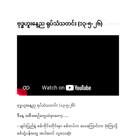
ဗုဒ္ဓဟူးနေ့ည ရုပ်သံသတင်း (၁၃-၅-၂၆)
ဗုဒ္ဓဟူးနေ့ည ရုပ်သံသတင်း (၁၃-၅-၂၆)
ဒီနေ့ အစီအစဉ်တွေထဲမှာတော့…..
– ချင်းပြည်နဲ့ စစ်ကိုင်းတိုင်းမှာ စစ်တပ်က လေကြောင်းက ဗုံးကြဲလို့
စစ်သုံ့ပန်းတွေ အပါအဝင် လူသေဆုံး