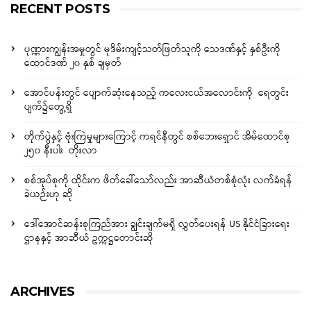
RECENT POSTS
ပုဏ္ဏားကျွန်းအမှုတွင် မုဒိမ်းကျင့်သတ်ဖြတ်သူကို သေဒဏ်နှင့် နှစ်ဦးကို
ထောင်ဒဏ် ၂၀ နှစ် ချမှတ်
အောင်ပန်းတွင် ပျောက်ဆုံးနေသည့် ကလေးငယ်အလောင်းကို ရေတွင်း
ပျက်၌တွေ့ရှိ
တိုက်ပွဲနှင့် ဗုံးကြဲမှုများကြောင့် ကရင်နီတွင် စစ်ဘေးရှောင် အိမ်ထောင်စု
၂၅၀ နီးပါး တိုးလာ
စစ်အုပ်စုကို ထိုင်းက ဖိတ်ခေါ်သော်လည်း အာဆီယံတစ်စုံလုံး လက်ခံရန်
ခဲယဉ်းဟု ဆို
ဒေါ်အောင်ဆန်းစုကြည်အား ချွင်းချက်မရှိ လွှတ်ပေးရန် US နိုင်ငံခြားရေး
ဌာနနှင့် အာဆီယံ ဥက္ကဋ္ဌတောင်းဆို
ARCHIVES