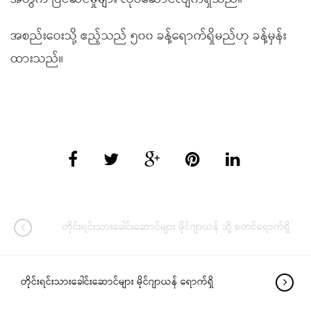
အစည်းဝေးသို့ ဧည့်သည် ၅၀၀ ခန့်ရောက်ရှိမည်ဟု ခန့်မှန်း
ထားသည်။
တိုင်းရင်းသားခေါင်းဆောင်များ မိုင်ဂျာယန် သို့ စတင်ရောက်ရှိ
တိုင်းရင်းသားခေါင်းဆောင်များ မိုင်ဂျာယန် ရောက်ရှိ