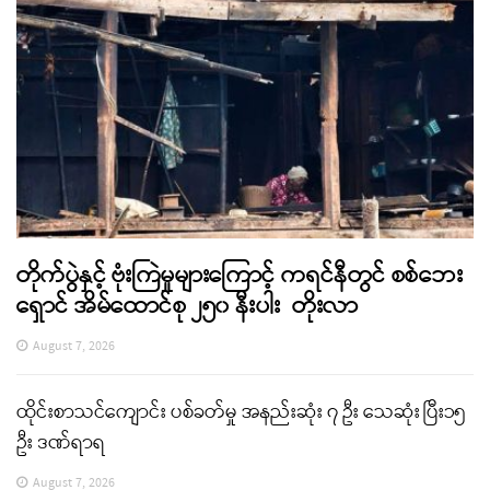
တိုက်ပွဲနှင့် ဗုံးကြဲမှုများကြောင့် ကရင်နီတွင် စစ်ဘေး
ရှောင် အိမ်ထောင်စု ၂၅၀ နီးပါး တိုးလာ
August 7, 2026
ထိုင်းစာသင်ကျောင်း ပစ်ခတ်မှု အနည်းဆုံး ၇ ဦး သေဆုံး ပြီး၁၅
ဦး ဒဏ်ရာရ
August 7, 2026