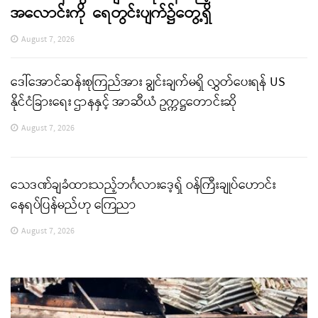
အလောင်းကို ရေတွင်းပျက်၌တွေ့ရှိ
August 7, 2026
ဒေါ်အောင်ဆန်းစုကြည်အား ချွင်းချက်မရှိ လွှတ်ပေးရန် US
နိုင်ငံခြားရေး ဌာနနှင့် အာဆီယံ ဥက္ကဋ္ဌတောင်းဆို
August 7, 2026
သေဒဏ်ချခံထားသည့်ဘင်္ဂလားဒေ့ရှ် ဝန်ကြီးချုပ်ဟောင်း
နေရပ်ပြန်မည်ဟု ကြေညာ
August 7, 2026