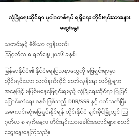
လုံခြုံရေးဆိုင်ရာ မူဝါဒတစ်ရပ် ရရှိရေး တိုင်းရင်းသားများ
ဆွေးနွေး
သတင်းနှင့် မီဒီယာ ကွန်ယက်။
သြဂုတ်လ ၈ ရက်နေ့၊ ၂၀၁၆ ခုနှစ်။
မြန်မာနိုင်ငံ၏ နိုင်ငံရေးပြသနာတွေကို ဖြေရှင်းရာမှာ
တိုင်းရင်းသား လက်နက်ကိုင် တော်လှန်ရေး တပ်ဖွဲ့များ
အနေဖြင့် မဖြစ်မနေဖြေရှင်းရမည့် လုံခြုံရေးဆိုင်ရာ ပြုပြင်
ပြောင်းလဲရေး စနစ် ဖြစ်သည့် DDR/SSR နှင့် ပတ်သက်ပြီး
အကောင်းဆုံးဖြေရှင်းနိုင်ရန် ထိုင်းနိုင်ငံ ချင်းမိုင်မြို့တွင် သြ
ဂုတ်လ ၈ ရက်နေ့က တိုင်းရင်းသားခေါင်းဆောင်များ စတင်
ဆွေးနွေးနေကြသည်။