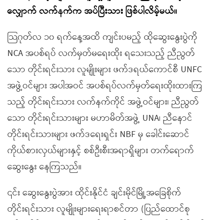
လျှောက် လက်နက်က အပ်ပြီးသား ဖြစ်ပါလိမ့်မယ်။
သြဂုတ်လ ၁၀ ရက်နေ့အထိ ကျင်းပမည့် ထိုဆွေးနွေးပွဲကို
NCA အပစ်ရပ် လက်မှတ်မရေးထိုး ရသေးသည့် ညီညွတ်
သော တိုင်းရင်းသား လူမျိုးများ ဖက်ဒရယ်ကောင်စီ UNFC
အဖွဲ့ဝင်များ အပါအဝင် အပစ်ရပ်လက်မှတ်ရေးထိုးထားကြ
သည့် တိုင်းရင်းသား လက်နက်ကိုင် အဖွဲ့ဝင်များ၊ ညီညွတ်
သော တိုင်းရင်းသားများ မဟာမိတ်အဖွဲ့ UNA၊ ညီနောင်
တိုင်းရင်းသားများ ဖက်ဒရေးရှင်း NBF မှ ခေါင်းဆောင်
ကိုယ်စားလှယ်များနှင့် စစ်ဦးစီးအရာရှိများ တက်ရောက်
ဆွေးနွေး နေကြသည်။
၎င်း ဆွေးနွေးပွဲအား ထိုင်းနိုင်ငံ ချင်းမိုင်မြို့အခြေစိုက်
တိုင်းရင်းသား လူမျိုးများရေးရာစင်တာ (ပြည်ထောင်စု