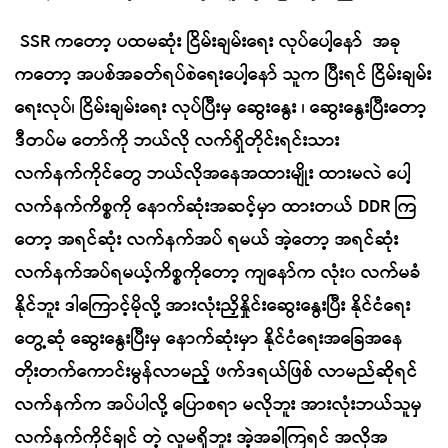
SSR ကတော့ ပထမဆုံး ငြိမ်းချမ်းရေး လုပ်ပေါ့နော် အခု
ကတော့ အပစ်အခတ်ရပ်စဲရေးပေါ့နော် သူက ပြီးရင် ငြိမ်းချမ်း
ရေးလုပ်၊ ငြိမ်းချမ်းရေး လုပ်ပြီးမှ ဆွေးနွေး ၊ ဆွေးနွေးပြီးတော့
ဒီတပ်မ တော်ကို ဘယ်လို လက်ရှိတိုင်းရင်းသား
လက်နက်ကိုင်တွေ ဘယ်လိုအနေအထားမျိုး ထားမလဲ ပေါ့
လက်နက်ကိစ္စကို နောက်ဆုံးအဆင့်မှာ ထားတယ် DDR ကြ
တော့ အရင်ဆုံး လက်နက်အပ် ရမယ် အဲ့တော့ အရင်ဆုံး
လက်နက်အပ်ရမယ့်ကိစ္စကိုတော့ ကျနော်က လုံး၀ လက်မခံ
နိုင်ဘူး ဒါကြောင့်မိုလို့ အားလုံးညှိနှိုင်းဆွေးနွေးပြီး နိုင်ငံရေး
တွေ့ဆုံ ဆွေးနွေးပြီးမှ နောက်ဆုံးမှာ နိုင်ငံရေးအခြေအနေ
တိုးတက်ကောင်းမွန်လာမည့် ဖက်ဒရယ်ဖြစ် လာမည်ဆိုရင်
လက်နက်က အပ်ပါလို့ ပြောစရာ မလိုဘူး အားလုံးဘယ်သူမှ
လက်နက်ကိုင်ချင် တဲ့ လူမရှိဘူး အဲ့အခါကြရင် အလိုအ