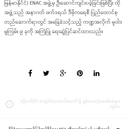
မြန်မာနိုင်ငံ) ENAC အဖွဲ့မှ ဦးဆောင်ကျင်းပခဲ့ခြင်းဖြစ်ပြီး ထို
အဖွဲ့သည် အနာဂတ် ဖက်ဒရယ် ဒီမိုကရေစီ ပြည်ထောင်စု
တည်ဆောက်ရာတွင် အခြေခံသင့်သည့် ကဏ္ဍအလိုက် မူဝါဒ
မူကြမ်း ၉ ခုကို အကြံပြု ရေးဆွဲပြင်ဆင်ထားသည်။
မြောက်ပိုင်း ကျောင်းသားတပ်မတော် ၌ ရှစ်လေးလုံးအခမ်းအနား
ကျင်းပ