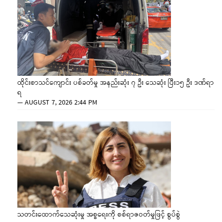
ထိုင်းစာသင်ကျောင်း ပစ်ခတ်မှု အနည်းဆုံး ၇ ဦး သေဆုံး ပြီး၁၅ ဦး ဒဏ်ရာ
ရ
—
AUGUST 7, 2026 2:44 PM
သတင်းထောက်သေဆုံးမှု အစ္စရေးကို စစ်ရာဇဝတ်မှုဖြင့် စွပ်စွဲ