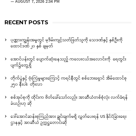
—
AUGUST 7, 2026 2:34 PM
RECENT POSTS
ပုဏ္ဏားကျွန်းအမှုတွင် မုဒိမ်းကျင့်သတ်ဖြတ်သူကို သေဒဏ်နှင့် နှစ်ဦးကို
ထောင်ဒဏ် ၂၀ နှစ် ချမှတ်
အောင်ပန်းတွင် ပျောက်ဆုံးနေသည့် ကလေးငယ်အလောင်းကို ရေတွင်း
ပျက်၌တွေ့ရှိ
တိုက်ပွဲနှင့် ဗုံးကြဲမှုများကြောင့် ကရင်နီတွင် စစ်ဘေးရှောင် အိမ်ထောင်စု
၂၅၀ နီးပါး တိုးလာ
စစ်အုပ်စုကို ထိုင်းက ဖိတ်ခေါ်သော်လည်း အာဆီယံတစ်စုံလုံး လက်ခံရန်
ခဲယဉ်းဟု ဆို
ဒေါ်အောင်ဆန်းစုကြည်အား ချွင်းချက်မရှိ လွှတ်ပေးရန် US နိုင်ငံခြားရေး
ဌာနနှင့် အာဆီယံ ဥက္ကဋ္ဌတောင်းဆို