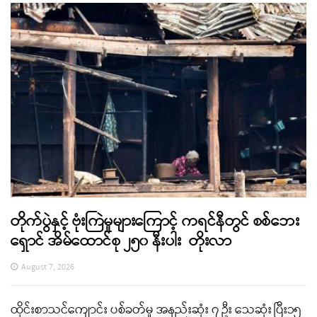
တိုက်ပွဲနှင့် ဗုံးကြဲမှုများကြောင့် ကရင်နီတွင် စစ်ဘေး
ရှောင် အိမ်ထောင်စု ၂၅၀ နီးပါး တိုးလာ
August 7, 2026
ထိုင်းစာသင်ကျောင်း ပစ်ခတ်မှု အနည်းဆုံး ၇ ဦး သေဆုံး ပြီး၁၅