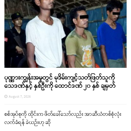
ပုဏ္ဏားကျွန်းအမှုတွင် မုဒိမ်းကျင့်သတ်ဖြတ်သူကို
သေဒဏ်နှင့် နှစ်ဦးကို ထောင်ဒဏ် ၂၀ နှစ် ချမှတ်
August 7, 2026
စစ်အုပ်စုကို ထိုင်းက ဖိတ်ခေါ်သော်လည်း အာဆီယံတစ်စုံလုံး
လက်ခံရန် ခဲယဉ်းဟု ဆို