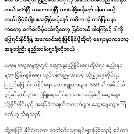
မယ် ဖက်ဒရယ် ပြည်ထောင်စု ကို အကောင်အထည်ဖော်နိုင်
တယ် ဖော်ပြီ သဘောတူပြီ ထားပါစို့ပေါ့နော် ဒါပေ မယ့်
ဘယ်လိုပုံစံမျိုး စသဖြင့်ပေါ့နော် အဓိက အဲ့ တပ်ပြသနာ
ကတော့ ခက်ခဲလိမ့်မယ်လို့တော့ မြင်တယ် ဒါကြောင့် ဒါကို
ဖြှေရင်းနိုင်ဖို့နဲ့ အကောင်းဆုံးဖြစ်နိုင်ဖို့ဆိုတဲ့ နေရာမှာကတော့
အများကြီး နည်းလမ်းရှာဖို့လိုတယ်
ယနေ့ ဆွေးနွေးပွဲတွင် ဆွေးနွေးညှိနှိုင်းရေးဆိုင်ရာ နည်းနာ
များ၊ ငြိမ်းချမ်းရေး လုပ်ငန်းစဉ်မှတဆင့် လုံခြုံရေးဆိုင်ရာ
ပြုပြင်ပြောင်းလဲနိုင်ရေး မဟာဗျူဟာများ၊ SSR ၏ အဓိပါယ်
ဖွင့်ဆိုချက်များ၊ လုံခြုံရေးဆိုင်ရာအားအခြေခံ၍ ဆွေးနွေး
ညှိနှိုင်းနိုင်မည့် အခြေခံအချက်အလက်များ ဆွေးနွေးသွားကြ
မည်ဟု သိရသည်။
ထို့အပြင် နိုင်ငံတကာ တတ်သိပညာရှင်များဖြစ်သည့် စင်ကာ