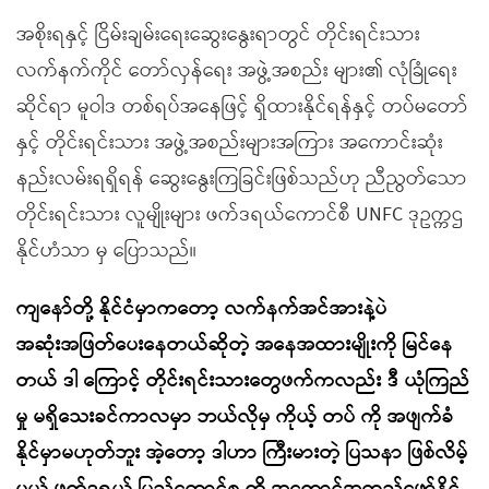
အစိုးရနှင့် ငြိမ်းချမ်းရေးဆွေးနွေးရာတွင် တိုင်းရင်းသား
လက်နက်ကိုင် တော်လှန်ရေး အဖွဲ့အစည်း များ၏ လုံခြုံရေး
ဆိုင်ရာ မူဝါဒ တစ်ရပ်အနေဖြင့် ရှိထားနိုင်ရန်နှင့် တပ်မတော်
နှင့် တိုင်းရင်းသား အဖွဲ့အစည်းများအကြား အကောင်းဆုံး
နည်းလမ်းရရှိရန် ဆွေးနွေးကြခြင်းဖြစ်သည်ဟု ညီညွတ်သော
တိုင်းရင်းသား လူမျိုးများ ဖက်ဒရယ်ကောင်စီ UNFC ဒုဥက္ကဌ
နိုင်ဟံသာ မှ ပြောသည်။
ကျနော်တို့ နိုင်ငံမှာကတော့ လက်နက်အင်အားနဲ့ပဲ
အဆုံးအဖြတ်ပေးနေတယ်ဆိုတဲ့ အနေအထားမျိုးကို မြင်နေ
တယ် ဒါ ကြောင့် တိုင်းရင်းသားတွေဖက်ကလည်း ဒီ ယုံကြည်
မှု မရှိသေးခင်ကာလမှာ ဘယ်လိုမှ ကိုယ့် တပ် ကို အဖျက်ခံ
နိုင်မှာမဟုတ်ဘူး အဲ့တော့ ဒါဟာ ကြီးမားတဲ့ ပြသနာ ဖြစ်လိမ့်