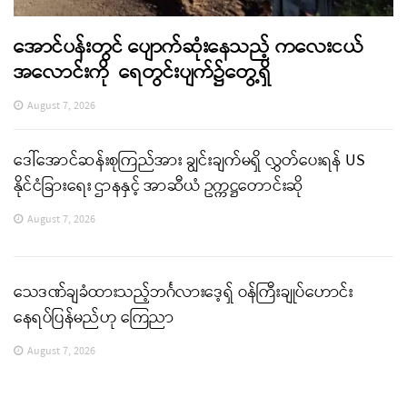
အောင်ပန်းတွင် ပျောက်ဆုံးနေသည့် ကလေးငယ်
အလောင်းကို ရေတွင်းပျက်၌တွေ့ရှိ
August 7, 2026
ဒေါ်အောင်ဆန်းစုကြည်အား ချွင်းချက်မရှိ လွှတ်ပေးရန် US
နိုင်ငံခြားရေး ဌာနနှင့် အာဆီယံ ဥက္ကဋ္ဌတောင်းဆို
August 7, 2026
သေဒဏ်ချခံထားသည့်ဘင်္ဂလားဒေ့ရှ် ဝန်ကြီးချုပ်ဟောင်း
နေရပ်ပြန်မည်ဟု ကြေညာ
August 7, 2026