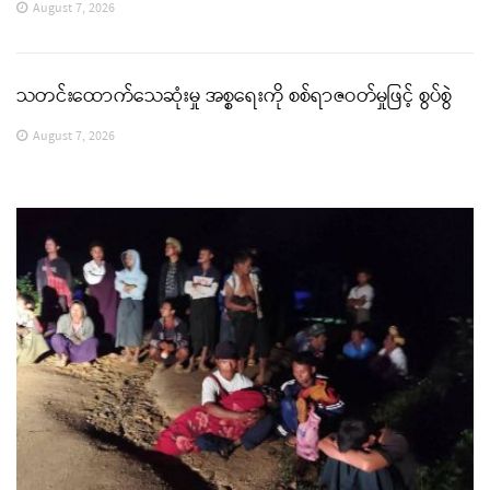
August 7, 2026
သတင်းထောက်သေဆုံးမှု အစ္စရေးကို စစ်ရာဇဝတ်မှုဖြင့် စွပ်စွဲ
August 7, 2026