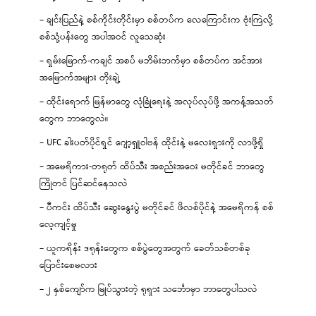
– ချင်းပြည်နဲ့ စစ်ကိုင်းတိုင်းမှာ စစ်တပ်က လေကြောင်းက ဗုံးကြဲလို့
စစ်သုံ့ပန်းတွေ အပါအဝင် လူသေဆုံး
– ရှမ်းမြောက်-ကချင် အစပ် မဘိမ်းဘက်မှာ စစ်တပ်က အင်အား
အမြောက်အများ တိုးချဲ့
– ထိုင်းရောက် မြန်မာတွေ လုံခြုံရေးနဲ့ အလုပ်လုပ်ဖို့ အကန့်အသတ်
တွေက ဘာတွေလဲ။
– UFC ခါးပတ်ပိုင်ရှင် ဂျော့ရှူဝါဗန် ထိုင်းနဲ့ မလေးရှားကို လာဖို့ရှိ
– အမေရိကား-တရုတ် ထိပ်သီး အစည်းအဝေး မတိုင်ခင် ဘာတွေ
ကြိုတင် ပြင်ဆင်နေသလဲ
– ပီကင်း ထိပ်သီး ဆွေးနွေးပွဲ မတိုင်ခင် ဖိလစ်ပိုင်နဲ့ အမေရိကန် စစ်
လေ့ကျင့်မှု
– ယူကရိန်း ဒရုန်းတွေက စစ်ပွဲတွေအတွက် ခေတ်သစ်တစ်ခု
ပြောင်းစေမလား
– ၂ နှစ်ကျော်က မြုပ်သွားတဲ့ ရုရှား သင်္ဘောမှာ ဘာတွေပါသလဲ