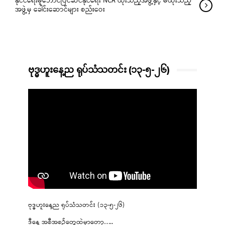
နိုင်ငံရေးမူဘောင်ပြင်ဆင်နိုင်ရေး NCA ထိုးသည့်အဖွဲ့နှင့် မထိုးသည့်
အဖွဲ့မှ ခေါင်းဆောင်များ စည်းဝေး
ဗုဒ္ဓဟူးနေ့ည ရုပ်သံသတင်း (၁၃-၅-၂၆)
ဗုဒ္ဓဟူးနေ့ည ရုပ်သံသတင်း (၁၃-၅-၂၆)
ဒီနေ့ အစီအစဉ်တွေထဲမှာတော့…..