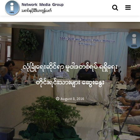
Men
လုံခြုံရေးဆိုင်ရာ မူဝါဒတစ်ရပ် ရရှိရေး
တိုင်းရင်းသားများ ဆွေးနွေး
August 8, 2016