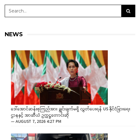
NEWS
ဒေါ်အောင်ဆန်းစုကြည်အား ချွင်းချက်မရှိ လွှတ်ပေးရန် US နိုင်ငံခြားရေး
ဌာနနှင့် အာဆီယံ ဥက္ကဋ္ဌတောင်းဆို
—
AUGUST 7, 2026 4:27 PM