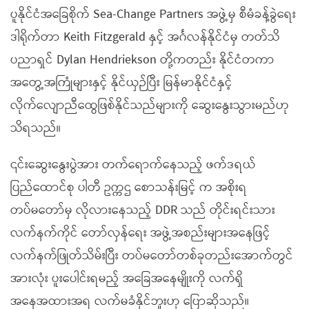
ပူနိုင်ငံအခြေစိုက် Sea-Change Partners အဖွဲ့မှ စီမံခန့်ခွဲရေး
ဒါရိုက်တာ Keith Fitzgerald နှင့် အင်္ဂလန်နိုင်ငံမှ တတ်သိ
ပညာရှင် Dylan Hendriekson တို့ကတည်း နိုင်ငံတကာ
အတွေ့အကြုံများနှင့် နိုင်ယှဉ်ပြီး မြန်မာနိုင်ငံနှင့်
လိုက်လျောညီထွေဖြစ်နိုင်သည်များကို ဆွေးနွေးသွားမည်ဟု
သိရသည်။
၎င်းဆွေးနွေးပွဲအား တက်ရောက်နေသည့် ဖက်ဒရယ်
ပြည်ထောင်စု ပါတီ ဥက္ကဌ စောသန်းမြင့် က အစိုးရ
တပ်မတော်မှ လိုလားနေသည့် DDR သည် တိုင်းရင်းသား
လက်နက်ကိုင် တော်လှန်ရေး အဖွဲ့အစည်းများအနေဖြင့်
လက်နက်ဖြုတ်သိမ်းပြီး တပ်မတော်တစ်ခုတည်းအောက်တွင်
အားလုံး ပူးပေါင်းရမည့် အခြေအနေမျိုးကို လက်ရှိ
အနေအထားအရ လက်မခံနိုင်ဘူးဟု ပြောဆိုသည်။