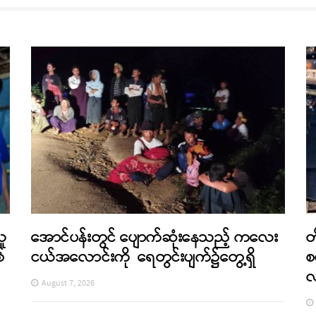
သူ
အောင်ပန်းတွင် ပျောက်ဆုံးနေသည့် ကလေး
တ
်
ငယ်အလောင်းကို ရေတွင်းပျက်၌တွေ့ရှိ
စ
August 7, 2026