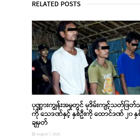
RELATED POSTS
ပုဏ္ဏားကျွန်းအမှုတွင် မုဒိမ်းကျင့်သတ်ဖြတ်
ကို သေဒဏ်နှင့် နှစ်ဦးကို ထောင်ဒဏ် ၂၀ နှစ
ချမှတ်
August 7, 2026