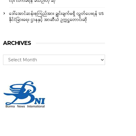
လုံး လက်ခံရန် ခဲယဉ်းဟု ဆို
ဒေါ်အောင်ဆန်းစုကြည်အား ချွင်းချက်မရှိ လွှတ်ပေးရန် US
နိုင်ငံခြားရေး ဌာနနှင့် အာဆီယံ ဥက္ကဋ္ဌတောင်းဆို
ARCHIVES