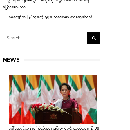
– ယူကရိန်း ဒရုန်းတွေက စစ်ပွဲတွေအတွက် ခေတ်သစ်တစ်ခု
ပြောင်းစေမလား
– ၂ နှစ်ကျော်က မြုပ်သွားတဲ့ ရုရှား သင်္ဘောမှာ ဘာတွေပါသလဲ
NEWS
ဒေါ်အောင်ဆန်းစုကြည်အား ချွင်းချက်မရှိ လွှတ်ပေးရန် US