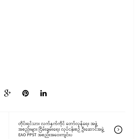
တိုင်းရင်သား လက်နက်ကိုင် တော်လှန်ရေး အဖွဲ့
အစည်းများ ငြိမ်းချမ်းရေး လုပ်ငန်ုးစဉ် ဦးဆောင်အဖွဲ့
EAO PPST အစည်းအဝေးကျင်းပ