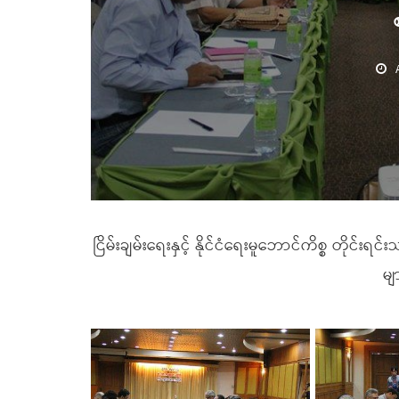
ငြိမ်းချမ်းရေးနှင့် နိုင်ငံရေးမူဘောင်ကိစ္စ တိုင်း
မျ