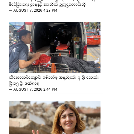
နိုင်ငံခြားရေး ဌာနနှင့် အာဆီယံ ဥက္ကဋ္ဌတောင်းဆို
—
AUGUST 7, 2026 4:27 PM
ထိုင်းစာသင်ကျောင်း ပစ်ခတ်မှု အနည်းဆုံး ၇ ဦး သေဆုံး
ပြီး၁၅ ဦး ဒဏ်ရာရ
—
AUGUST 7, 2026 2:44 PM