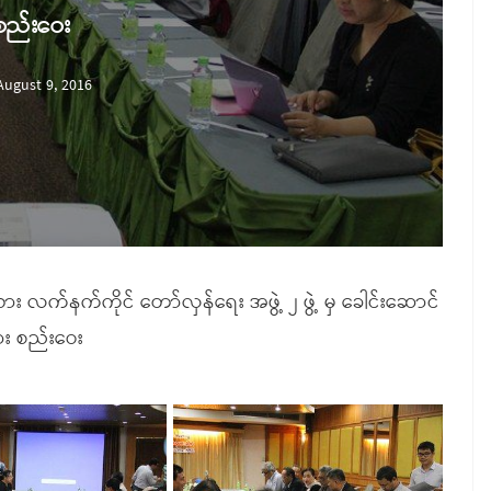
စည်းဝေး
August 9, 2016
ရင်းသား လက်နက်ကိုင် တော်လှန်ရေး အဖွဲ့ ၂ ဖွဲ့ မှ ခေါင်းဆောင်
ား စည်းဝေး