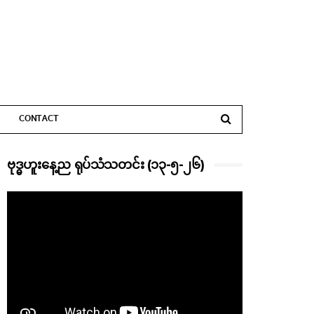
CONTACT
ဗုဒ္ဓဟူးနေ့ည ရုပ်သံသတင်း (၁၃-၅-၂၆)