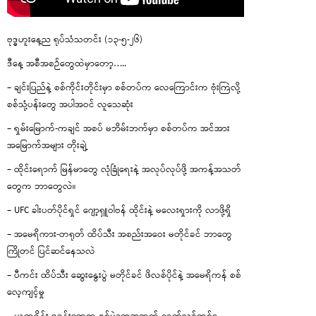
ဗုဒ္ဓဟူးနေ့ည ရုပ်သံသတင်း (၁၃-၅-၂၆)
ဒီနေ့ အစီအစဉ်တွေထဲမှာတော့…..
– ချင်းပြည်နဲ့ စစ်ကိုင်းတိုင်းမှာ စစ်တပ်က လေကြောင်းက ဗုံးကြဲလို့
စစ်သုံ့ပန်းတွေ အပါအဝင် လူသေဆုံး
– ရှမ်းမြောက်-ကချင် အစပ် မဘိမ်းဘက်မှာ စစ်တပ်က အင်အား
အမြောက်အများ တိုးချဲ့
– ထိုင်းရောက် မြန်မာတွေ လုံခြုံရေးနဲ့ အလုပ်လုပ်ဖို့ အကန့်အသတ်
တွေက ဘာတွေလဲ။
– UFC ခါးပတ်ပိုင်ရှင် ဂျော့ရှူဝါဗန် ထိုင်းနဲ့ မလေးရှားကို လာဖို့ရှိ
– အမေရိကား-တရုတ် ထိပ်သီး အစည်းအဝေး မတိုင်ခင် ဘာတွေ
ကြိုတင် ပြင်ဆင်နေသလဲ
– ပီကင်း ထိပ်သီး ဆွေးနွေးပွဲ မတိုင်ခင် ဖိလစ်ပိုင်နဲ့ အမေရိကန် စစ်
လေ့ကျင့်မှု