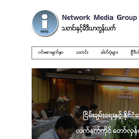
ပင်မစာမျက်နှာ
သတင်း
ဓါတ်ပုံများ
ဗွီဒီယ
ငြိမ်းချမ်းရေးနှင့် နိုင
လက်နက်ကိုင် တော်လှန်ရေး 