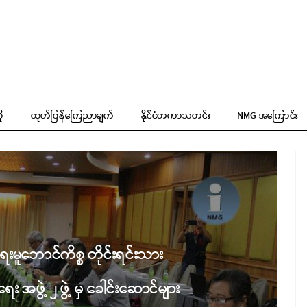
ို
ထုတ်ပြန်ကြေညာချက်
နိုင်ငံတကာသတင်း
NMG အကြောင်း
်ငံရေးမူဘောင်ကိစ္စ တိုင်းရင်းသား
အဖွဲ့ ၂ ဖွဲ့ မှ ခေါင်းဆောင်များ