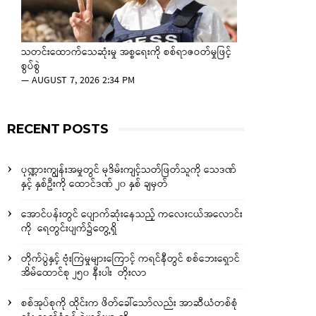
သတင်းထောက်သေဆုံးမှု အစ္စရေးကို စစ်ရာဇဝတ်မှုဖြင့်
စွပ်စွဲ
—
AUGUST 7, 2026 2:34 PM
RECENT POSTS
ပုဏ္ဏားကျွန်းအမှုတွင် မုဒိမ်းကျင့်သတ်ဖြတ်သူကို သေဒဏ်
နှင့် နှစ်ဦးကို ထောင်ဒဏ် ၂၀ နှစ် ချမှတ်
အောင်ပန်းတွင် ပျောက်ဆုံးနေသည့် ကလေးငယ်အလောင်း
ကို ရေတွင်းပျက်၌တွေ့ရှိ
တိုက်ပွဲနှင့် ဗုံးကြဲမှုများကြောင့် ကရင်နီတွင် စစ်ဘေးရှောင်
အိမ်ထောင်စု ၂၅၀ နီးပါး တိုးလာ
စစ်အုပ်စုကို ထိုင်းက ဖိတ်ခေါ်သော်လည်း အာဆီယံတစ်စုံ