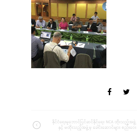
နိုင်ငံရေးမူဘောင်ပြင်ဆင်နိုင်ရေး NCA ထိုးသည့်အဖွဲ့
နှင့် မထိုးသည့်အဖွဲ့မှ ခေါင်းဆောင်များ စည်းဝေး