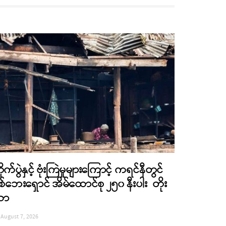
ိုက်ပွဲနှင့် ဗုံးကြဲမှုများကြောင့် ကရင်နီတွင်
စ်ဘေးရှောင် အိမ်ထောင်စု ၂၅၀ နီးပါး တိုး
လာ
August 7, 2026