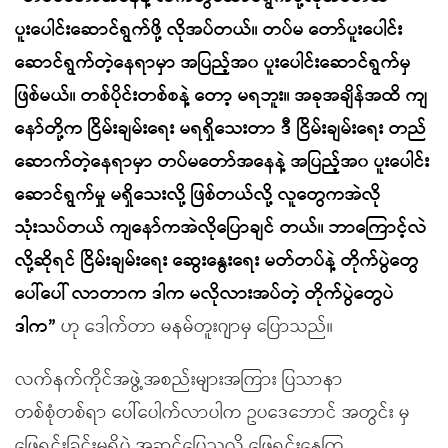
ပူးပေါင်းဆောင်ရွက်ဖို့ လိုအပ်တယ်။ တပ်မ တော်ပူးပေါင်း
ဆောင်ရွက်တဲ့နေရာမှာ အပြည့်အ၀ ပူးပေါင်းဆောင်ရွက်မှ
ဖြစ်မယ်။ တစ်ပိုင်းတစ်စနဲ့ တော့ မရဘူး။ အခုအချိန်အထိ ကျ
နော်တို့က ငြိမ်းချမ်းရေး မရရှိသေးတာ ဒီ ငြိမ်းချမ်းရေး တည်
ဆောက်တဲ့နေရာမှာ တပ်မတော်အနေနဲ့ အပြည့်အ၀ ပူးပေါင်း
ဆောင်ရွက်မှု မရှိသေးလို့ ဖြစ်တယ်လို့ လူတွေကအဲလို
သုံးသပ်တယ် ကျနော်ကအဲလိုပြောချင် တယ်။ ဘာကြောင့်လဲ
လို့ဆိုရင် ငြိမ်းချမ်းရေး ဆွေးနွေးရေး မတ်တပ်နဲ့ တိုက်ပွဲတွေ
ပေါ်ပေါ် လာတာက ဒါက မလိုလားအပ်တဲ့ တိုက်ပွဲတွေပဲ
ဒါက”
ဟု ဒေါက်တာ မနမ်တူးဂျာမှ ပြောသည်။
လက်နက်ကိုင်အဖွဲ့အစည်းများအကြား ပြသာနာ
တစ်စုံတစ်ရာ ပေါ်ပေါက်လာပါက ဥပဒေဘောင် အတွင်း မှ
ဖြေရှင်းခြင်းမရှိပဲ အဆင်ပြေသလို ဖြေရှင်းနေကြ