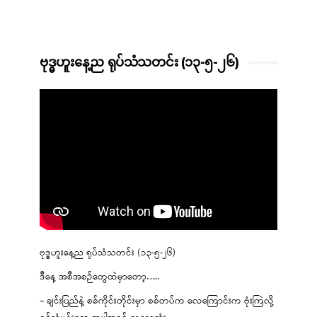
ဗုဒ္ဓဟူးနေ့ည ရုပ်သံသတင်း (၁၃-၅-၂၆)
ဗုဒ္ဓဟူးနေ့ည ရုပ်သံသတင်း (၁၃-၅-၂၆)
ဒီနေ့ အစီအစဉ်တွေထဲမှာတော့…..
– ချင်းပြည်နဲ့ စစ်ကိုင်းတိုင်းမှာ စစ်တပ်က လေကြောင်းက ဗုံးကြဲလို့