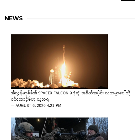
NEWS
အီလွန်မာ့စ်ခ်၏ SPACEX FALCON 9 ဒုံးပျံ အစိတ်အပိုင်း လကမ္ဘာပေါ်သို့
ဝင်ဆောင့်မိဟု ယူဆရ
—
AUGUST 6, 2026 4:21 PM