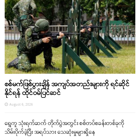
စစ်မက်ဖြစ်ပွားချိန် အကျပ်အတည်းများကို ရင်ဆိုင်
နိုင်ရန် ထိုင်ဝမ်ပြင်ဆင်
August 6, 2026
ရွှေကူ သုံးရက်ဆက် တိုက်ပွဲအတွင်း စစ်တပ်စခန်းတစ်ခုကို
သိမ်းပိုက်ခဲ့ပြီး အရပ်သား သေဆုံးမှုများရှိနေ