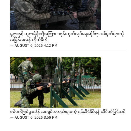
ရုရှားနှင့် ယူကရိန်းတို့အကြား ဒရုန်းထုတ်လုပ်ရေးဆိုင်ရာ ပစ်မှတ်များကို
အပြန်အလှန် တိုက်ခိုက်
—
AUGUST 6, 2026 4:12 PM
စစ်မက်ဖြစ်ပွားချိန် အကျပ်အတည်းများကို ရင်ဆိုင်နိုင်ရန် ထိုင်ဝမ်ပြင်ဆင်
—
AUGUST 6, 2026 3:56 PM