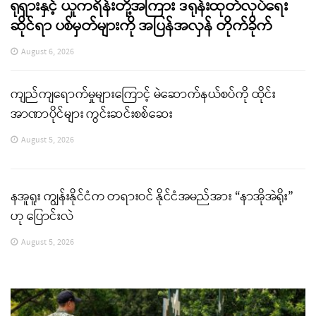
ရုရှားနှင့် ယူကရိန်းတို့အကြား ဒရုန်းထုတ်လုပ်ရေး
ဆိုင်ရာ ပစ်မှတ်များကို အပြန်အလှန် တိုက်ခိုက်
August 6, 2026
ကျည်ကျရောက်မှုများကြောင့် မဲဆောက်နယ်စပ်ကို ထိုင်း
အာဏာပိုင်များ ကွင်းဆင်းစစ်ဆေး
August 5, 2026
နအူရူး ကျွန်းနိုင်ငံက တရားဝင် နိုင်ငံအမည်အား “နာအိုအဲရိုး”
ဟု ပြောင်းလဲ
August 5, 2026