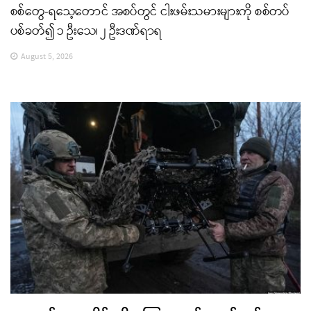
စစ်တွေ-ရသေ့တောင် အစပ်တွင် ငါးဖမ်းသမားများကို စစ်တပ်
ပစ်ခတ်၍ ၁ ဦးသေ၊ ၂ ဦးဒဏ်ရာရ
August 5, 2026