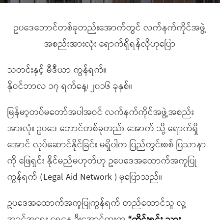
ဥပဒေဘောင်တစ်ခုတည်းအောက်တွင် လက်နက်ကိုင်အဖွဲ့
အစည်းအားလုံး ရောက်ရှိရန်လိုဟုပြော
သတင်းနှင့် မီဒီယာ ကွန်ရက်။
နိုဝင်ဘာလ ၁၇ ရက်နေ့၊ ၂၀၁၆ ခုနှစ်။
မြန်မာ့တပ်မတော်အပါအဝင် လက်နက်ကိုင်အဖွဲ့အစည်း
အားလုံး ဥပဒေ ဘောင်တစ်ခုတည်း အောက် သို့ ရောက်ရှိ
အောင် လုပ်ဆောင်နိုင်ခြင်း မရှိပါက ပြည်တွင်းစစ် ပြသာနာ
ကို ဖြေရှင်း နိုင်မည်မဟုတ်ဟု ဥပေဒေအထောက်အကူပြု
ကွန်ရက် (Legal Aid Network ) မှပြောသည်။
ဥပဒေအထောက်အကူပြုကွန်ရက် တည်ထောင်သူ လူ့
အခွင့်အရေး ရှေ့နေ ဦးအောင်ထူးက
“တိုင်းရင်း သား