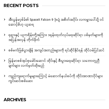
RECENT POSTS
အီလွန်မာ့စ်ခ်၏ SpaceX Falcon 9 ဒုံးပျံ အစိတ်အပိုင်း လကမ္ဘာပေါ်သို့ ဝင်
ဆောင့်မိဟု ယူဆရ
ရုရှားနှင့် ယူကရိန်းတို့အကြား ဒရုန်းထုတ်လုပ်ရေးဆိုင်ရာ ပစ်မှတ်များကို
အပြန်အလှန် တိုက်ခိုက်
စစ်မက်ဖြစ်ပွားချိန် အကျပ်အတည်းများကို ရင်ဆိုင်နိုင်ရန် ထိုင်ဝမ်ပြင်ဆင်
မြန်မာစစ်အုပ်စုခေါင်းဆောင် ထိုင်းနှင့် စီးပွားရေးဆိုင်ရာ သဘောတူညီ
ချက်များ လက်မှတ်ထိုးမည်
ကျည်ကျရောက်မှုများကြောင့် မဲဆောက်နယ်စပ်ကို ထိုင်းအာဏာပိုင်များ
ကွင်းဆင်းစစ်ဆေး
ARCHIVES