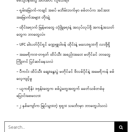
စစ်သုံ့ပန်းတွေ အပါအဝင် လူသေဆုံး
– ရှမ်းမြောက်-ကချင် အစပ် မဘိမ်းဘက်မှာ စစ်တပ်က အင်အား
အမြောက်အများ တိုးချဲ့
– ထိုင်းရောက် မြန်မာတွေ လုံခြုံရေးနဲ့ အလုပ်လုပ်ဖို့ အကန့်အသတ်
တွေက ဘာတွေလဲ။
– UFC ခါးပတ်ပိုင်ရှင် ဂျော့ရှူဝါဗန် ထိုင်းနဲ့ မလေးရှားကို လာဖို့ရှိ
– အမေရိကား-တရုတ် ထိပ်သီး အစည်းအဝေး မတိုင်ခင် ဘာတွေ
ကြိုတင် ပြင်ဆင်နေသလဲ
– ပီကင်း ထိပ်သီး ဆွေးနွေးပွဲ မတိုင်ခင် ဖိလစ်ပိုင်နဲ့ အမေရိကန် စစ်
လေ့ကျင့်မှု
– ယူကရိန်း ဒရုန်းတွေက စစ်ပွဲတွေအတွက် ခေတ်သစ်တစ်ခု
ပြောင်းစေမလား
– ၂ နှစ်ကျော်က မြုပ်သွားတဲ့ ရုရှား သင်္ဘောမှာ ဘာတွေပါသလဲ