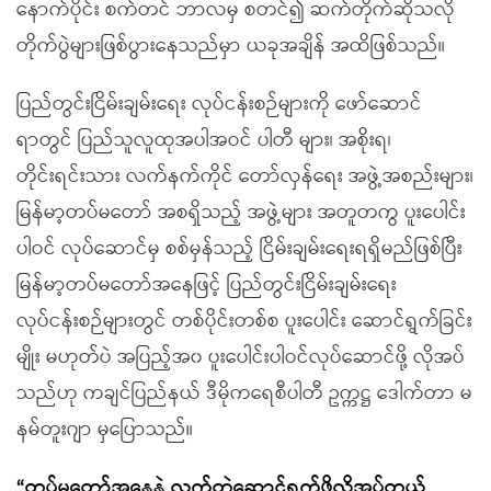
နောက်ပိုင်း စက်တင် ဘာလမှ စတင်၍ ဆက်တိုက်ဆိုသလို
တိုက်ပွဲများဖြစ်ပွားနေသည်မှာ ယခုအချိန် အထိဖြစ်သည်။
ပြည်တွင်းငြိမ်းချမ်းရေး လုပ်ငန်းစဉ်များကို ဖော်ဆောင်
ရာတွင် ပြည်သူလူထုအပါအဝင် ပါတီ များ၊ အစိုးရ၊
တိုင်းရင်းသား လက်နက်ကိုင် တော်လှန်ရေး အဖွဲ့အစည်းများ၊
မြန်မာ့တပ်မတော် အစရှိသည့် အဖွဲ့များ အတူတကွ ပူးပေါင်း
ပါဝင် လုပ်ဆောင်မှ စစ်မှန်သည့် ငြိမ်းချမ်းရေးရရှိမည်ဖြစ်ပြီး
မြန်မာ့တပ်မတော်အနေဖြင့် ပြည်တွင်းငြိမ်းချမ်းရေး
လုပ်ငန်းစဉ်များတွင် တစ်ပိုင်းတစ်စ ပူးပေါင်း ဆောင်ရွက်ခြင်း
မျိုး မဟုတ်ပဲ အပြည့်အ၀ ပူးပေါင်းပါဝင်လုပ်ဆောင်ဖို့ လိုအပ်
သည်ဟု ကချင်ပြည်နယ် ဒီမိုကရေစီပါတီ ဥက္ကဋ္ဌ ဒေါက်တာ မ
နမ်တူးဂျာ မှပြောသည်။
“တပ်မတော်အနေနဲ့ လက်တွဲဆောင်ရွက်ဖို့လိုအပ်တယ်