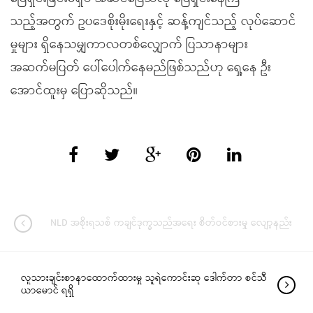
သည့်အတွက် ဥပဒေစိုးမိုးရေးနှင့် ဆန့်ကျင်သည့် လုပ်ဆောင်
မှုများ ရှိနေသမျှကာလတစ်လျှောက် ပြသာနာများ
အဆက်မပြတ် ပေါ်ပေါက်နေမည်ဖြစ်သည်ဟု ရှေ့နေ ဦး
အောင်ထူးမှ ပြောဆိုသည်။
NLD အစိုးရသစ် ကချင်ဒုက္ခသည်အရေး စိတ်ဝင်စားမှု လျော့နည်း
လူသားချင်းစာနာထောက်ထားမှု သူရဲကောင်းဆု ဒေါက်တာ စင်သီ
ယာမောင် ရရှိ