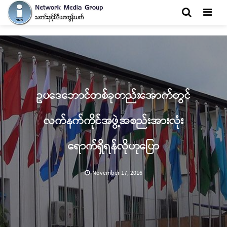
Men
ဥပဒေဘောင်တစ်ခုတည်းအောက်တွင်
လက်နက်ကိုင်အဖွဲ့အစည်းအားလုံး
ရောက်ရှိရန်လိုဟုပြော
November 17, 2016