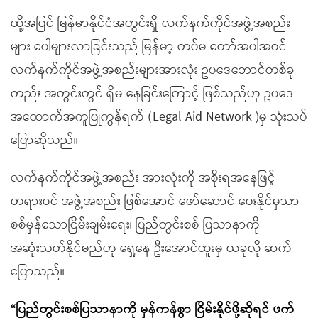
ထို့အပြင် မြန်မာနိုင်ငံအတွင်းရှိ လက်နက်ကိုင်အဖွဲ့အစည်း
များ ပေါများလာခြင်းသည် မြန်မာ့ တပ်မ တော်အပါအဝင်
လက်နက်ကိုင်အဖွဲ့အစည်းများအားလုံး ဥပဒေဘောင်တစ်ခု
တည်း အတွင်းတွင် ရှိမ နေခြင်းကြောင့် ဖြစ်သည်ဟု ဥပဒေ
အထောက်အကူပြုကွန်ရက် (Legal Aid Network )မှ သုံးသပ်
ပြောဆိုသည်။
လက်နက်ကိုင်အဖွဲ့အစည်း အားလုံးကို အစိုးရအနေဖြင့်
တရားဝင် အဖွဲ့အစည်း ဖြစ်အောင် ဖော်ဆောင် ပေးနိုင်မှသာ
စစ်မှန်သောငြိမ်းချမ်းရေး၊ ပြည်တွင်းစစ် ပြသာနာကို
အဆုံးသတ်နိုင်မည်ဟု ရှေ့နေ ဦးအောင်ထူးမှ ယခုလို ဆက်
ပြောသည်။
“ပြည်တွင်းစစ်ပြသာနာကို မှန်ကန်စွာ ငြိမ်းနိုင်ဖို့ဆိုရင် ဖက်