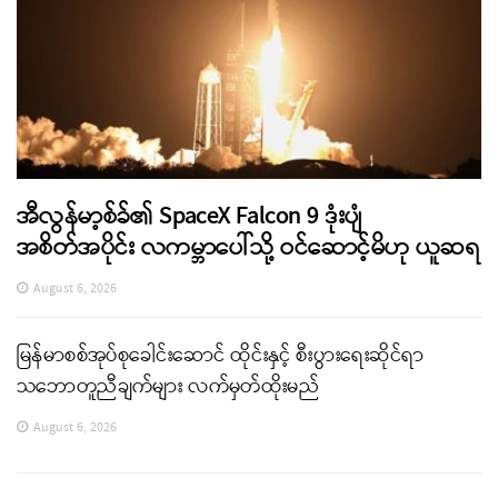
အီလွန်မာ့စ်ခ်၏ SpaceX Falcon 9 ဒုံးပျံ
အစိတ်အပိုင်း လကမ္ဘာပေါ်သို့ ဝင်ဆောင့်မိဟု ယူဆရ
August 6, 2026
မြန်မာစစ်အုပ်စုခေါင်းဆောင် ထိုင်းနှင့် စီးပွားရေးဆိုင်ရာ
သဘောတူညီချက်များ လက်မှတ်ထိုးမည်
August 6, 2026