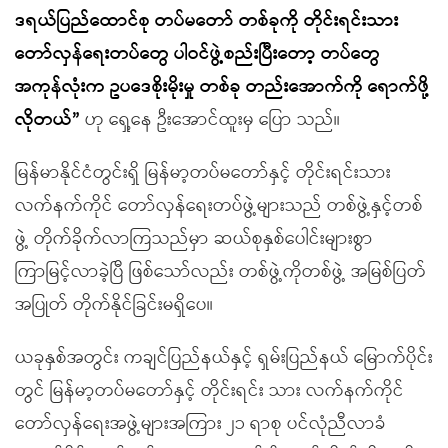
ဒရယ်ပြည်ထောင်စု တပ်မတော် တစ်ခုကို တိုင်းရင်းသား
တော်လှန်ရေးတပ်တွေ ပါဝင်ဖွဲ့စည်းပြီးတော့ တပ်တွေ
အကုန်လုံးက ဥပဒေစိုးမိုးမှု တစ်ခု တည်းအောက်ကို ရောက်ဖို့
လိုတယ်”
ဟု ရှေ့နေ ဦးအောင်ထူးမှ ပြော သည်။
မြန်မာနိုင်ငံတွင်းရှိ မြန်မာ့တပ်မတော်နှင့် တိုင်းရင်းသား
လက်နက်ကိုင် တော်လှန်ရေးတပ်ဖွဲ့များသည် တစ်ဖွဲ့နှင့်တစ်
ဖွဲ့ တိုက်ခိုက်လာကြသည်မှာ ဆယ်စုနှစ်ပေါင်းများစွာ
ကြာမြင့်လာခဲ့ပြီ ဖြစ်သော်လည်း တစ်ဖွဲ့ကိုတစ်ဖွဲ့ အမြစ်ပြတ်
အပြုတ် တိုက်နိုင်ခြင်းမရှိပေ။
ယခုနှစ်အတွင်း ကချင်ပြည်နယ်နှင့် ရှမ်းပြည်နယ် မြောက်ပိုင်း
တွင် မြန်မာ့တပ်မတော်နှင့် တိုင်းရင်း သား လက်နက်ကိုင်
တော်လှန်ရေးအဖွဲ့များအကြား ၂၁ ရာစု ပင်လုံညီလာခံ