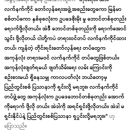
လက်နက်ကိုင် တော်လှန်ရေးအဖွဲ့အစည်းတွေကော မြန်မာ
စစ်တပ်ကော နှစ်ခုစလုံးက ဥပဒေစိုးမိုး မှု ဘောင်တစ်ခုတည်း
ရောက်ဖို့လိုတယ်။ အဲဒီ ဘောင်တစ်ခုတည်းကို ရောက်အောင်
သွင်း ဖို့လိုတယ် ငါတို့ကပဲ တရားဝင်တပ် လက်နက်ကိုင်ထား
တယ်၊ ကျန်တဲ့ တိုင်းရင်းတော်လှန်ရေး တပ်တွေက
အကုန်လုံး တရားမဝင် လက်နက်ကိုင် တပ်တွေဖြစ်တယ်။
အကုန်လုံးဖျတ်ရမယ် ဖျတ်သိမ်းရေး လမ်း ကြောင်းကို
စဉ်းစားမယ် ရှိနေသမျှ ကာလပတ်လုံး ဘယ်တော့မှ
ပြည်တွင်းစစ် ပြသာနာကို ရှင်းလို့ မရဘူး။ လက်နက်ကိုင်
တပ်ဖွဲ့တွေ အကုန်လုံးက ဥပဒေဘောင်တစ်ခုတည်း အောက်
ကိုရောက် ဖို့လို တယ်။ အဲဒါကို အရင်ရှင်းဖို့လိုတယ်။ အဲဒါ မ
ရှင်းနိုင်ပဲနဲ့ ပြည်တွင်းစစ်ပြသာနာ ရှှုင်းလို့မရဘူး။”
ဟု
ပြောသည်။