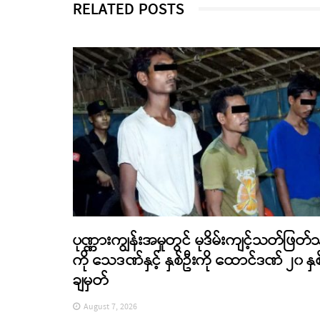
RELATED POSTS
ပုဏ္ဏားကျွန်းအမှုတွင် မုဒိမ်းကျင့်သတ်ဖြတ်
ကို သေဒဏ်နှင့် နှစ်ဦးကို ထောင်ဒဏ် ၂၀ နှစ
ချမှတ်
August 7, 2026