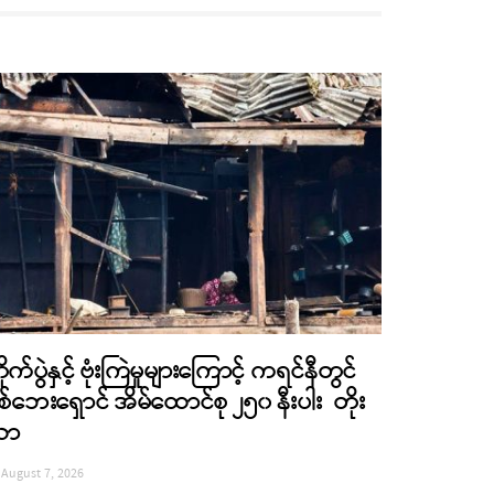
ိုက်ပွဲနှင့် ဗုံးကြဲမှုများကြောင့် ကရင်နီတွင်
စ်ဘေးရှောင် အိမ်ထောင်စု ၂၅၀ နီးပါး တိုး
လာ
August 7, 2026