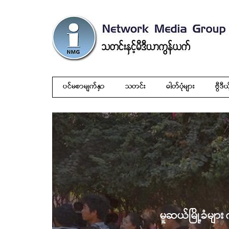
ပင်မစာမျက်နှာ
သတင်း
ဓါတ်ပုံများ
ဗွီဒီယ
မူဆယ်မြို့ခံများ