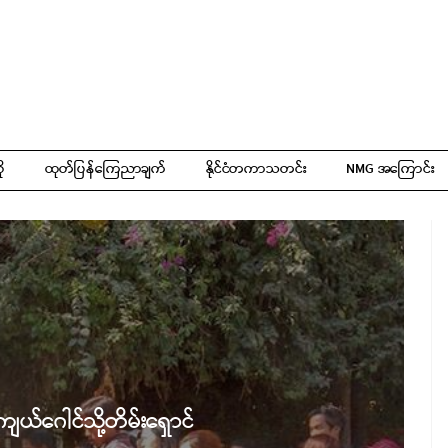
ို
ထုတ်ပြန်ကြေညာချက်
နိုင်ငံတကာသတင်း
NMG အကြောင်း
 ကျယ်ဂေါင်သို့တိမ်းရှောင်