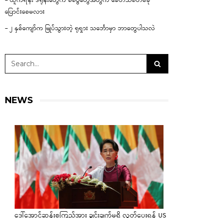
– ယူကရိန်း ဒရုန်းတွေက စစ်ပွဲတွေအတွက် ခေတ်သစ်တစ်ခု
ပြောင်းစေမလား
– ၂ နှစ်ကျော်က မြုပ်သွားတဲ့ ရုရှား သင်္ဘောမှာ ဘာတွေပါသလဲ
NEWS
ဒေါ်အောင်ဆန်းစုကြည်အား ချွင်းချက်မရှိ လွှတ်ပေးရန် US