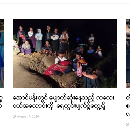
သူ
အောင်ပန်းတွင် ပျောက်ဆုံးနေသည့် ကလေး
တ
်
ငယ်အလောင်းကို ရေတွင်းပျက်၌တွေ့ရှိ
စ
August 7, 2026