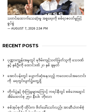
သတင်းထောက်သေဆုံးမှု အစ္စရေးကို စစ်ရာဇဝတ်မှုဖြင့်
စွပ်စွဲ
—
AUGUST 7, 2026 2:34 PM
RECENT POSTS
ပုဏ္ဏားကျွန်းအမှုတွင် မုဒိမ်းကျင့်သတ်ဖြတ်သူကို သေဒဏ်
နှင့် နှစ်ဦးကို ထောင်ဒဏ် ၂၀ နှစ် ချမှတ်
အောင်ပန်းတွင် ပျောက်ဆုံးနေသည့် ကလေးငယ်အလောင်း
ကို ရေတွင်းပျက်၌တွေ့ရှိ
တိုက်ပွဲနှင့် ဗုံးကြဲမှုများကြောင့် ကရင်နီတွင် စစ်ဘေးရှောင်
အိမ်ထောင်စု ၂၅၀ နီးပါး တိုးလာ
စစ်အုပ်စုကို ထိုင်းက ဖိတ်ခေါ်သော်လည်း အာဆီယံတစ်စုံ