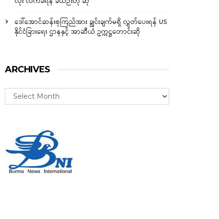
လုံး လက်ခံရန် ခဲယဉ်းဟု ဆို
ဒေါ်အောင်ဆန်းစုကြည်အား ချွင်းချက်မရှိ လွှတ်ပေးရန် US
နိုင်ငံခြားရေး ဌာနနှင့် အာဆီယံ ဥက္ကဋ္ဌတောင်းဆို
ARCHIVES