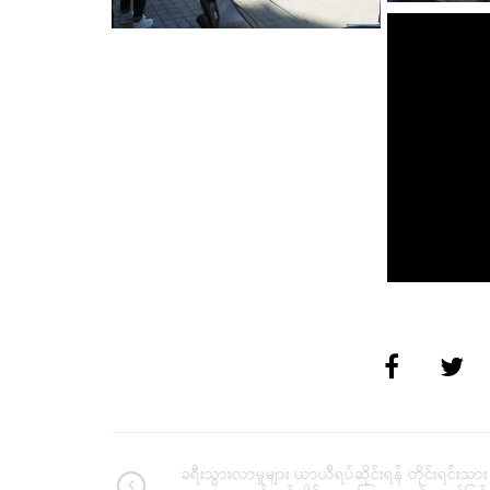
ခရီးသွားလာမှုများ ယာယီရပ်ဆိုင်းရန် တိုင်းရင်းသား