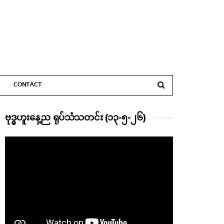
CONTACT
ဗုဒ္ဓဟူးနေ့ည ရုပ်သံသတင်း (၁၃-၅-၂၆)