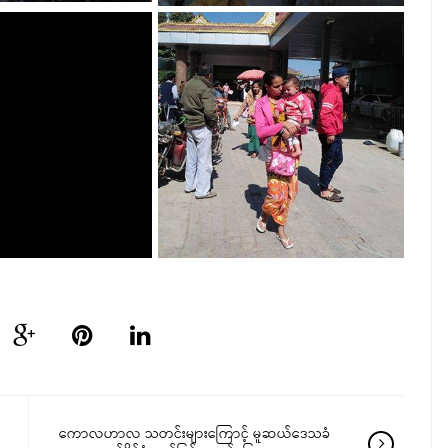
ကောလဟာလ သတင်းများကြောင့် မူဆယ်ဒေသခံ