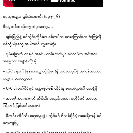
ဗုဒ္ဓဟူးနေ့ည ရုပ်သံသတင်း (၁၃-၅-၂၆)
ဒီနေ့ အစီအစဉ်တွေထဲမှာတော့…..
– ချင်းပြည်နဲ့ စစ်ကိုင်းတိုင်းမှာ စစ်တပ်က လေကြောင်းက ဗုံးကြဲလို့
စစ်သုံ့ပန်းတွေ အပါအဝင် လူသေဆုံး
– ရှမ်းမြောက်-ကချင် အစပ် မဘိမ်းဘက်မှာ စစ်တပ်က အင်အား
အမြောက်အများ တိုးချဲ့
– ထိုင်းရောက် မြန်မာတွေ လုံခြုံရေးနဲ့ အလုပ်လုပ်ဖို့ အကန့်အသတ်
တွေက ဘာတွေလဲ။
– UFC ခါးပတ်ပိုင်ရှင် ဂျော့ရှူဝါဗန် ထိုင်းနဲ့ မလေးရှားကို လာဖို့ရှိ
– အမေရိကား-တရုတ် ထိပ်သီး အစည်းအဝေး မတိုင်ခင် ဘာတွေ
ကြိုတင် ပြင်ဆင်နေသလဲ
– ပီကင်း ထိပ်သီး ဆွေးနွေးပွဲ မတိုင်ခင် ဖိလစ်ပိုင်နဲ့ အမေရိကန် စစ်
လေ့ကျင့်မှု