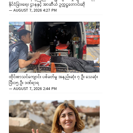
နိုင်ငံခြားရေး ဌာနနှင့် အာဆီယံ ဥက္ကဋ္ဌတောင်းဆို
—
AUGUST 7, 2026 4:27 PM
ထိုင်းစာသင်ကျောင်း ပစ်ခတ်မှု အနည်းဆုံး ၇ ဦး သေဆုံး
ပြီး၁၅ ဦး ဒဏ်ရာရ
—
AUGUST 7, 2026 2:44 PM