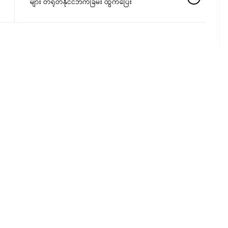
များ တရုတ်နိုင်ငံဘက်ခြမ်း ထွက်ပြေး