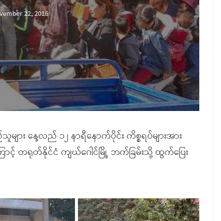
vember 22, 2016
်သူများ နေ့လည် ၁၂ နာရီနောက်ပိုင်း ကိစ္စရပ်များအား
ုတ်နိုင်ငံ ကျယ်ဂေါင်မြို့ ဘက်ခြမ်းသို့ ထွက်ပြေး