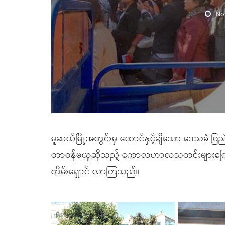
No
မူဆယ်မြို့အတွင်းမှ ထောင်နှင့်ချီသော ဒေသခံ ပြည
တာဝန်မယူဆိုသည့် ကောလဟာလသတင်းများကြောင့် တရ
တိမ်းရှောင် လာကြသည်။