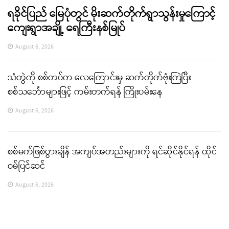
ရခိုင်ပြည် မြေပုံတွင် မိုးဆက်တိုက်ရွာသွန်းမှုကြောင့်
ကျေးရွာအချို့ ရေကြီးနစ်မြုပ်
August 6, 2026
သံတွဲကို စစ်တပ်က လေကြောင်းမှ ဆက်တိုက်ဗုံးကြဲပြီး
စစ်သင်္ဘောများဖြင့် ကမ်းတက်ရန် ကြိုးပမ်းနေ
August 6, 2026
စစ်မက်ဖြစ်ပွားချိန် အကျပ်အတည်းများကို ရင်ဆိုင်နိုင်ရန် ထိုင်
ဝမ်ပြင်ဆင်
August 6, 2026