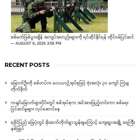
စစ်မက်ဖြစ်ပွားချိန် အကျပ်အတည်းများကို ရင်ဆိုင်နိုင်ရန် ထိုင်ဝမ်ပြင်ဆင်
—
AUGUST 6, 2026 3:56 PM
RECENT POSTS
မြောက်ဦးကို စစ်တပ်က လေယာဉ်အုပ်စုဖြင့် ဗုံးအလုံး ၃၀ ကျော် ကြဲချ
တိုက်ခိုက်
ကချင်မြောက်ဖျားပိုင်းတွင် စစ်အုပ်စုက အင်အားဖြည့်တင်းကာ စစ်ရေး
ပြင်ဆင်မှုများ လုပ်ဆောင်နေ
ရခိုင်ပြည် မြေပုံတွင် မိုးဆက်တိုက်ရွာသွန်းမှုကြောင့် ကျေးရွာအချို့ ရေကြီး
နစ်မြုပ်