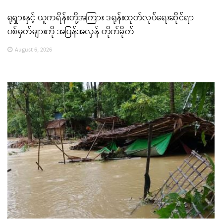
ရုရှားနှင့် ယူကရိန်းတို့အကြား ဒရုန်းထုတ်လုပ်ရေးဆိုင်ရာ
ပစ်မှတ်များကို အပြန်အလှန် တိုက်ခိုက်
August 6, 2026