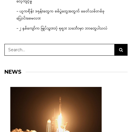
လေ့ကျင့်မှု
– ယူကရိန်း ဒရုန်းတွေက စစ်ပွဲတွေအတွက် ခေတ်သစ်တစ်ခု
ပြောင်းစေမလား
– ၂ နှစ်ကျော်က မြုပ်သွားတဲ့ ရုရှား သင်္ဘောမှာ ဘာတွေပါသလဲ
NEWS