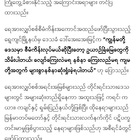
ကြုံတွေ့ခံစားနိုင်သည့် အကြောင်းအရာများ တင်ပြ
ထားသည်။
ရေအားလျှပ်စစ်စီမံကိန်းအကောင်အထည်ဖော်ပြီးသွားသည့်
ရွှေကျင်မြို့နယ်မှ ဒေသခံ ဒေါ်အေးအေးမြင့်က
“ကျွန်မတို့
ဒေသမှာ စီမံကိန်းလုပ်မယ်ဆိုပြီးတော့ ဥယာဉ်ခြံမြေတွေကို
သိမ်းပါတယ်၊ လျော်ကြေးလဲမရ နစ်နာ ကြေးလည်မရ ကျမ
တို့အတွက် များစွာနစ်နာဆုံးရှုံးခဲ့ရပါတယ်”
ဟု ပြောသည်။
ရေအားလျှပ်စစ်အရင်းအမြစ်များသည် တိုင်းရင်းသားဒေသ
များတွင် အများဆုံးတည်ရှိနေကာ အထူးသဖြင့် ကရင်၊ က
ယား၊ ကချင်နှင့် ရှမ်းပြည်နယ်တို့ဖြစ်ပြီး ထိုနေရာများသည်
မြန်မာတပ်မတော်နှင့် တိုင်းရင်းသားလက်နက်ကိုင် ပဋိပက္ခ
တင်းမာမှုဖြစ်ပွားသည့် နေရာများဖြစ်သည်ဟု အစီရင်ခံတွင်
ဖော်ပြထားသည်။