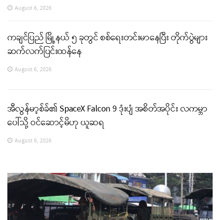
August 6, 2026
ကချင်ပြည် မြို့နယ် ၅ ခုတွင် စစ်ရေးတင်းမာနေပြီး တိုက်ပွဲများ
ဆက်လက်ပြင်းထန်နေ
August 6, 2026
အီလွန်မာ့စ်ခ်၏ SpaceX Falcon 9 ဒုံးပျံ အစိတ်အပိုင်း လကမ္ဘာ
ပေါ်သို့ ဝင်ဆောင့်မိဟု ယူဆရ
August 6, 2026