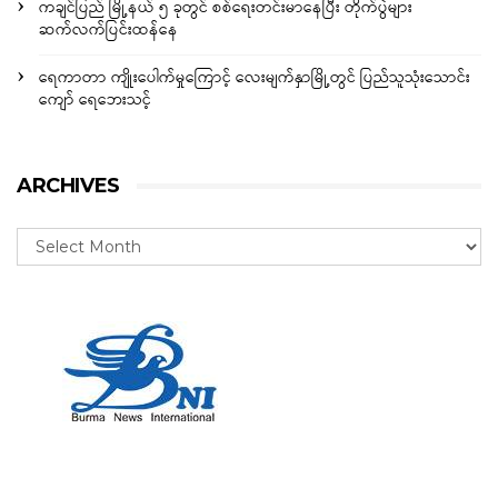
ကချင်ပြည် မြို့နယ် ၅ ခုတွင် စစ်ရေးတင်းမာနေပြီး တိုက်ပွဲများ
ဆက်လက်ပြင်းထန်နေ
ရေကာတာ ကျိုးပေါက်မှုကြောင့် လေးမျက်နှာမြို့တွင် ပြည်သူသုံးသောင်း
ကျော် ရေဘေးသင့်
ARCHIVES