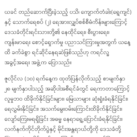
ယခင် တည်ဆောက်ပြီးခဲ့သည့် ပသိ၊ ကျောက်တံခါး(ရွှေကျင်)
နှင့် သောက်ရေစပ် (၂) ရေအားလျှပ်စစ်စီမံကိန်းများကြောင့်
ဒေသခံတိုင်းရင်းသားတို့၏ နေထိုင်ရေး၊ စီးပွားရေး၊
ကျန်းမာရေး စောင့်ရှောက်မှု ပညာသင်ကြားမှုအတွက် ယနေ့
ထိ ခက်ခဲစွာ ရင်ဆိုင်နေရဆဲဖြစ်သည်ဟု ကရင်လူ့
အခွင့်အရေး အဖွဲ့က ပြောသည်။
ဇူလိုင်လ (၁၀) ရက်နေ့က ထုတ်ပြန်လိုက်သည့် စာမျက်နှာ
၂၈ မျက်နှာပါသည့် အဆိုပါအစီရင်ခံတွင် ရေကာတာကြောင့်
လူမှုဘဝ ထိခိုက်နိုင်ခြင်းများ၊ မြေယာများ ဆုံးရှုံးခံရနိုင်ခြင်း၊
ရေလွှမ်းနိုင်ခြင်း၊ အသက်မွေးဝမ်းကြောင်းထိခိုက်နိုင်ခြင်း၊
လျော်ကြေးမရရှိခြင်း အဓမ္မ နေရာရွှေ့ပြောင်းခံရနိုင်ခြင်း၊
လက်နက်ကိုင်တိုက်ပွဲနှင့် မိုင်းအန္တရာယ်တို့ကို ဒေသခံတို့