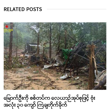
RELATED POSTS
မြောက်ဦးကို စစ်တပ်က လေယာဉ်အုပ်စုဖြင့် ဗုံး
အလုံး ၃၀ ကျော် ကြဲချတိုက်ခိုက်