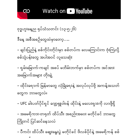
ဗုဒ္ဓဟူးနေ့ည ရုပ်သံသတင်း (၁၃-၅-၂၆)
ဒီနေ့ အစီအစဉ်တွေထဲမှာတော့…..
– ချင်းပြည်နဲ့ စစ်ကိုင်းတိုင်းမှာ စစ်တပ်က လေကြောင်းက ဗုံးကြဲလို့
စစ်သုံ့ပန်းတွေ အပါအဝင် လူသေဆုံး
– ရှမ်းမြောက်-ကချင် အစပ် မဘိမ်းဘက်မှာ စစ်တပ်က အင်အား
အမြောက်အများ တိုးချဲ့
– ထိုင်းရောက် မြန်မာတွေ လုံခြုံရေးနဲ့ အလုပ်လုပ်ဖို့ အကန့်အသတ်
တွေက ဘာတွေလဲ။
– UFC ခါးပတ်ပိုင်ရှင် ဂျော့ရှူဝါဗန် ထိုင်းနဲ့ မလေးရှားကို လာဖို့ရှိ
– အမေရိကား-တရုတ် ထိပ်သီး အစည်းအဝေး မတိုင်ခင် ဘာတွေ
ကြိုတင် ပြင်ဆင်နေသလဲ
– ပီကင်း ထိပ်သီး ဆွေးနွေးပွဲ မတိုင်ခင် ဖိလစ်ပိုင်နဲ့ အမေရိကန် စစ်