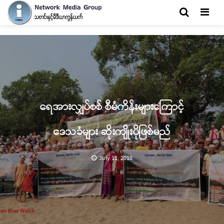
Men
ရေအားလျှပ်စစ် စီမံကိန်းများကြောင့်
ဒေသခံများ ဆိုးကျိုးပိုဖြစ်မည်
July 11, 2018