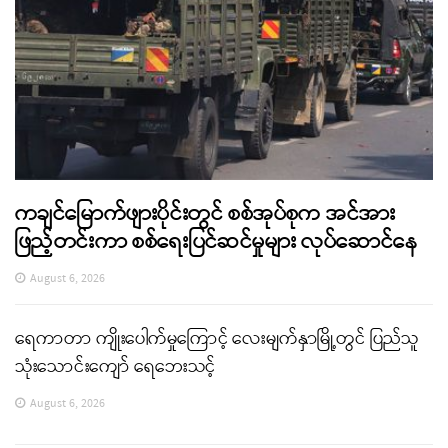
ကချင်မြောက်ဖျားပိုင်းတွင် စစ်အုပ်စုက အင်အား
ဖြည့်တင်းကာ စစ်ရေးပြင်ဆင်မှုများ လုပ်ဆောင်နေ
August 6, 2026
ရေကာတာ ကျိုးပေါက်မှုကြောင့် လေးမျက်နှာမြို့တွင် ပြည်သူ
သုံးသောင်းကျော် ရေဘေးသင့်
August 6, 2026