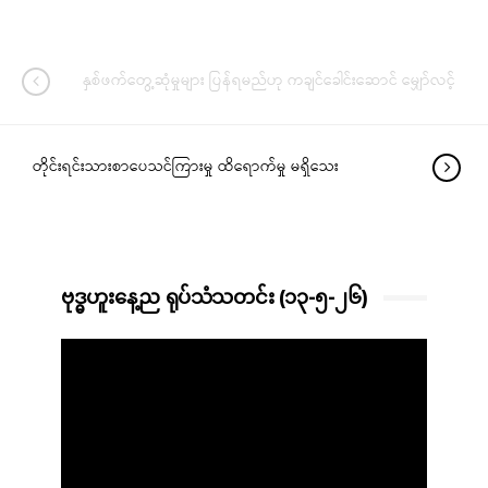
နှစ်ဖက်တွေ့ဆုံမှုများ ပြန်ရမည်ဟု ကချင်ခေါင်းဆောင် မျှော်လင့်
တိုင်းရင်းသားစာပေသင်ကြားမှု ထိရောက်မှု မရှိသေး
ဗုဒ္ဓဟူးနေ့ည ရုပ်သံသတင်း (၁၃-၅-၂၆)