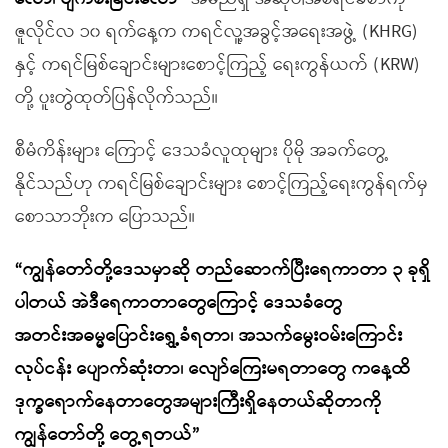
ဇူလိုင်လ ၁၀ ရက်နေ့က ကရင်လူ့အခွင့်အရေးအဖွဲ့ (KHRG)
နှင့် ကရင်မြစ်ချောင်းများစောင့်ကြည့် ရေးကွန်ယက် (KRW)
တို့ ပူးတွဲထုတ်ပြန်လိုက်သည်။
စီမံကိန်းများ ကြောင့် ဒေသခံလူထုများ ပိုမို အခက်တွေ့
နိုင်သည်ဟု ကရင်မြစ်ချောင်းများ စောင့်ကြည့်ရေးကွန်ရက်မှ
စောသာဘိုးက ပြောသည်။
“ကျွန်တော်တို့ဒေသမှာဆို တည်ဆောက်ပြီးရေကာတာ ၃ ခုရှိ
ပါတယ် အဲဒီရေကာတာတွေကြောင့် ဒေသခံတွေ
အတင်းအဓမ္မပြောင်းရွှေ့ခံရတာ၊ အသက်မွေးဝမ်းကြောင်း
လုပ်ငန်း ပျောက်ဆုံးတာ၊ လျော်ကြေးမရတာတွေ ကနေ့ထိ
ဒုက္ခရောက်နေတာတွေအများကြီးရှိနေတယ်ဆိုတာကို
ကျွန်တော်တို့ တွေ့ရတယ်”