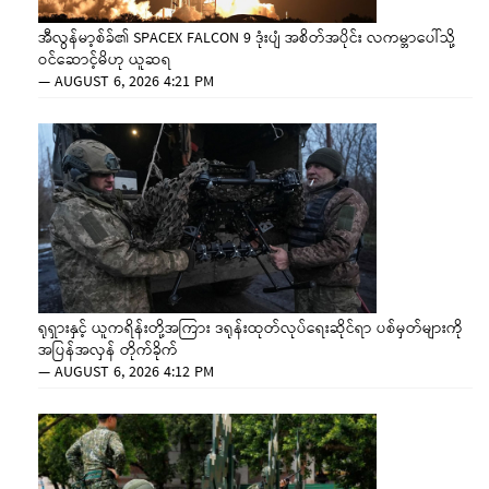
အီလွန်မာ့စ်ခ်၏ SPACEX FALCON 9 ဒုံးပျံ အစိတ်အပိုင်း လကမ္ဘာပေါ်သို့
ဝင်ဆောင့်မိဟု ယူဆရ
—
AUGUST 6, 2026 4:21 PM
ရုရှားနှင့် ယူကရိန်းတို့အကြား ဒရုန်းထုတ်လုပ်ရေးဆိုင်ရာ ပစ်မှတ်များကို
အပြန်အလှန် တိုက်ခိုက်
—
AUGUST 6, 2026 4:12 PM