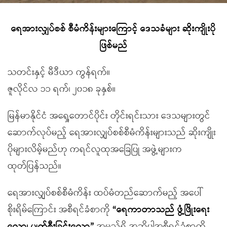
ရေအားလျှပ်စစ် စီမံကိန်းများကြောင့် ဒေသခံများ ဆိုးကျိုးပို
ဖြစ်မည်
သတင်းနှင့် မီဒီယာ ကွန်ရက်။
ဇူလိုင်လ ၁၁ ရက်၊ ၂၀၁၈ ခုနှစ်။
မြန်မာနိုင်ငံ အရှေ့တောင်ပိုင်း တိုင်းရင်းသား ဒေသများတွင်
ဆောက်လုပ်မည့် ရေအားလျှပ်စစ်စီမံကိန်းများသည် ဆိုးကျိုး
ပိုများလိမ့်မည်ဟု ကရင်လူထုအခြေပြု အဖွဲ့များက
ထုတ်ပြန်သည်။
ရေအားလျှပ်စစ်စီမံကိန်း ထပ်မံတည်ဆောက်မည့် အပေါ်
စိုးရိမ်ကြောင်း အစီရင်ခံစာကို
“ရေကာတာသည် ဖွံ့ဖြိုးရေး
လော၊ ပျက်စီးခြင်းလော”
အမည်ရှိ အဆိုပါအစီရင်ခံစာကို