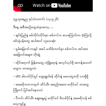
ဗုဒ္ဓဟူးနေ့ည ရုပ်သံသတင်း (၁၃-၅-၂၆)
ဒီနေ့ အစီအစဉ်တွေထဲမှာတော့…..
– ချင်းပြည်နဲ့ စစ်ကိုင်းတိုင်းမှာ စစ်တပ်က လေကြောင်းက ဗုံးကြဲလို့
စစ်သုံ့ပန်းတွေ အပါအဝင် လူသေဆုံး
– ရှမ်းမြောက်-ကချင် အစပ် မဘိမ်းဘက်မှာ စစ်တပ်က အင်အား
အမြောက်အများ တိုးချဲ့
– ထိုင်းရောက် မြန်မာတွေ လုံခြုံရေးနဲ့ အလုပ်လုပ်ဖို့ အကန့်အသတ်
တွေက ဘာတွေလဲ။
– UFC ခါးပတ်ပိုင်ရှင် ဂျော့ရှူဝါဗန် ထိုင်းနဲ့ မလေးရှားကို လာဖို့ရှိ
– အမေရိကား-တရုတ် ထိပ်သီး အစည်းအဝေး မတိုင်ခင် ဘာတွေ
ကြိုတင် ပြင်ဆင်နေသလဲ
– ပီကင်း ထိပ်သီး ဆွေးနွေးပွဲ မတိုင်ခင် ဖိလစ်ပိုင်နဲ့ အမေရိကန် စစ်
လေ့ကျင့်မှု