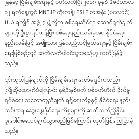
မြန်မာ့ ငြိမ်းချမ်းရေးနှင့် ပတ်သက်ပြီး ၂၀၁၈ ခုနှစ် ဒီဇင်ဘာလ
၁၂ ရက်နေ့တွင် MNTJP ကိုးကန့်၊ PSLF တအန်း (ပလောင်)၊
ULA ရက္ခိုင် အဖွဲ့ ၃ ဖွဲ့တို့က စစ်ရေးဆိုင်ရာ ဆောင်ရွက်ချက်
များကို ဦးစွာရပ်တန့်ပြီး စစ်ရေးနည်းလမ်းမှအပ နိုင်ငံရေး
နည်းလမ်းဖြင့် အမျိုးသားပြန်လည်သင့်မြတ်ရေးနှင့် ငြိမ်းချမ်း
ရေးဖြစ်စဉ်တွင် ဆက်လက်ပါဝင်သွားမည်ဟု ထုတ်ပြန်ခဲ့
သည်။
၎င်းထုတ်ပြန်ချက်ကို ငြိမ်းချမ်းရေး ကော်မရှင်ကလည်း
ကြိုဆိုထောက်ခံကြောင်း နှစ်ဦးနှစ်ဖက် ပစ်ခတ်တိုက် ခိုက်မှု
ရပ်စဲရေး သဘောတူညီချက် ရရှိရေးကိစ္စနှင့် နိုင်ငံရေး နည်း
လမ်းအရ ဆွေးနွေးနိုင်ရေး ကိစ္စများကို ဆက်လက်ညှိနှိုင်း
ပူးပေါင်းဆောင်ရွက်သွားမည်ဖြစ်ကြောင်း ထုတ်ပြန်ကြေငြာခဲ့
သည်။