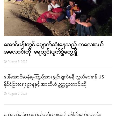
အောင်ပန်းတွင် ပျောက်ဆုံးနေသည့် ကလေးငယ်
အလောင်းကို ရေတွင်းပျက်၌တွေ့ရှိ
August 7, 2026
ဒေါ်အောင်ဆန်းစုကြည်အား ချွင်းချက်မရှိ လွှတ်ပေးရန် US
နိုင်ငံခြားရေး ဌာနနှင့် အာဆီယံ ဥက္ကဋ္ဌတောင်းဆို
August 7, 2026
သေဒဏ်ချခံထားသည့်ဘင်္ဂလားဒေ့ရှ် ဝန်ကြီးချုပ်ဟောင်း