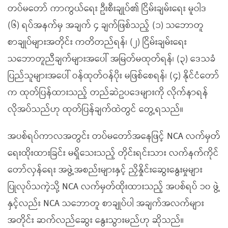
တပ်မတော် ကာကွယ်ရေး ဦးစီးချုပ်၏ ငြိမ်းချမ်းရေး မူဝါဒ
(၆) ရပ်အနက်မှ အချက် ၄ ချက်ဖြစ်သည့် (၁) သဘောတူ
စာချုပ်များအတိုင်း ကတိတည်ရန်၊ (၂) ငြိမ်းချမ်းရေး
သဘောတူညီချက်များအပေါ် အမြတ်မထုတ်ရန်၊ (၃) ဒေသခံ
ပြည်သူများအပေါ် ဝန်ထုတ်ဝန်ပိုး မဖြစ်စေရန်၊ (၄) နိုင်ငံတော်
က ထုတ်ပြန်ထားသည့် တည်ဆဲဥပဒေများကို လိုက်နာရန်
လိုအပ်သည်ဟု ထုတ်ပြန်ချက်ထဲတွင် တွေ့ရသည်။
အပစ်ရပ်ကာလအတွင်း တပ်မတော်အနေဖြင့် NCA လက်မှတ်
ရေးထိုးထားခြင်း မရှိသေးသည့် တိုင်းရင်းသား လက်နက်ကိုင်
တော်လှန်ရေး အဖွဲ့အစည်းများနှင့် ညှိနှိုင်းဆွေးနွေးမှုများ
ပြုလုပ်သကဲ့သို့ NCA လက်မှတ်ထိုးထားသည့် အပစ်ရပ် ၁၀ ဖွဲ့
နှင့်လည်း NCA သဘောတူ စာချုပ်ပါ အချက်အလက်များ
အတိုင်း ဆက်လည်ဆွေး နွေးသွားမည်ဟု ဆိုသည်။