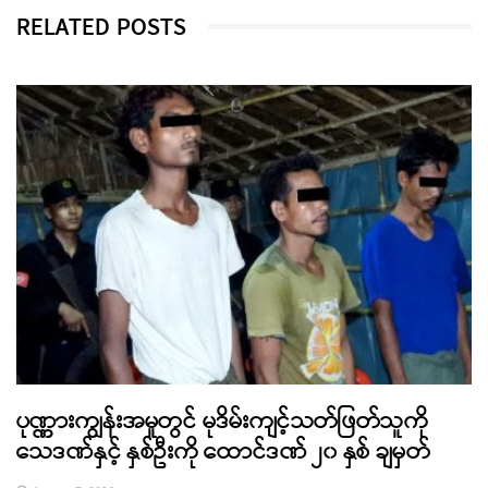
RELATED POSTS
ပုဏ္ဏားကျွန်းအမှုတွင် မုဒိမ်းကျင့်သတ်ဖြတ်သူကို
သေဒဏ်နှင့် နှစ်ဦးကို ထောင်ဒဏ် ၂၀ နှစ် ချမှတ်