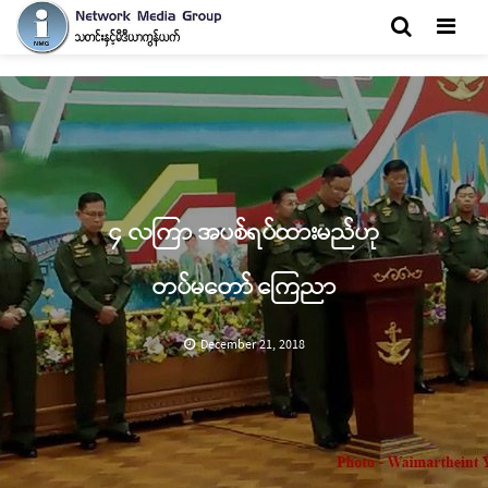
Men
၄ လကြာ အပစ်ရပ်ထားမည်ဟု
တပ်မတော် ကြေညာ
December 21, 2018