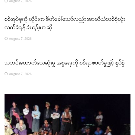
August 7, 2026
စစ်အုပ်စုကို ထိုင်းက ဖိတ်ခေါ်သော်လည်း အာဆီယံတစ်စုံလုံး
လက်ခံရန် ခဲယဉ်းဟု ဆို
August 7, 2026
သတင်းထောက်သေဆုံးမှု အစ္စရေးကို စစ်ရာဇဝတ်မှုဖြင့် စွပ်စွဲ
August 7, 2026