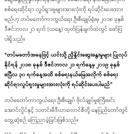
စစ်ရေးဆိုင်ရာ လှုပ်ရှားမှုများအားလုံးကို ရပ်ဆိုင်းပေးထား
မည်ဟု တပ်မတော်ကာကွယ်ရေး ဦးစီးချုပ်ရုံးမှ ၂၀၁၈ ခုနှစ်
ဒီဇင်ဘာလ ၂၁ ရက် (ယနေ့) ထုတ်ပြန်ချက်ထဲတွင် ဖော်ပြ
ပါရှိသည်။
“တပ်မတော်အနေဖြင့် ယင်းသို့ ညှိနှိုင်းဆွေးနွေးမှုများ ပြုလုပ်
နိုင်ရန် ၂၀၁၈ ခုနှစ် ဒီဇင်ဘာလ ၂၁ ရက်နေ့မှ ၂၀၁၉ ခုနှစ်
ဧပြီလ ၃၀ ရက်နေ့အထိ စစ်ရေးနယ်မြေအလိုက် စစ်ရေး
ဆိုင်ရာလှုပ်ရှားမှုများအားလုံးကို ရပ်ဆိုင်းပေးပါမည်”
တပ်မတော်ကာကွယ်ရေး ဦးစီးချုပ် ဗိုလ်ချုပ်မှုးကြီးမင်း
အောင်လှိုင်နှင့် သတင်းမီဒီယာကောင်စီတို့ နေပြည်တော်တွင်
တွေ့ဆုံစဉ် ကြေညာခဲ့ခြင်းဖြစ်သည်။