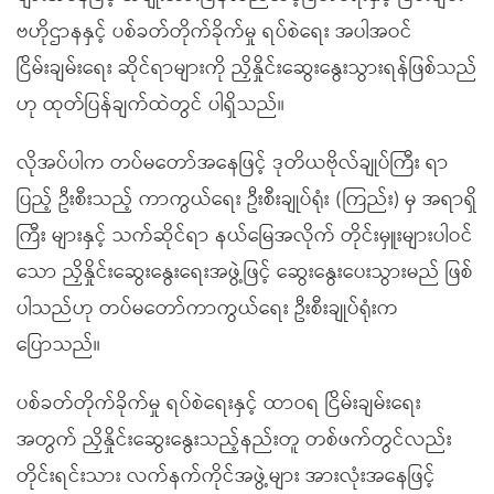
ဗဟိုဌာနနှင့် ပစ်ခတ်တိုက်ခိုက်မှု ရပ်စဲရေး အပါအဝင်
ငြိမ်းချမ်းရေး ဆိုင်ရာများကို ညှိနှိုင်းဆွေးနွေးသွားရန်ဖြစ်သည်
ဟု ထုတ်ပြန်ချက်ထဲတွင် ပါရှိသည်။
လိုအပ်ပါက တပ်မတော်အနေဖြင့် ဒုတိယဗိုလ်ချုပ်ကြီး ရာ
ပြည့် ဦးစီးသည့် ကာကွယ်ရေး ဦးစီးချုပ်ရုံး (ကြည်း) မှ အရာရှိ
ကြီး များနှင့် သက်ဆိုင်ရာ နယ်မြေအလိုက် တိုင်းမှူးများပါဝင်
သော ညှိနှိုင်းဆွေးနွေးရေးအဖွဲ့ဖြင့် ဆွေးနွေးပေးသွားမည် ဖြစ်
ပါသည်ဟု တပ်မတော်ကာကွယ်ရေး ဦးစီးချုပ်ရုံးက
ပြောသည်။
ပစ်ခတ်တိုက်ခိုက်မှု ရပ်စဲရေးနှင့် ထာဝရ ငြိမ်းချမ်းရေး
အတွက် ညှိနှိုင်းဆွေးနွေးသည့်နည်းတူ တစ်ဖက်တွင်လည်း
တိုင်းရင်းသား လက်နက်ကိုင်အဖွဲ့များ အားလုံးအနေဖြင့်