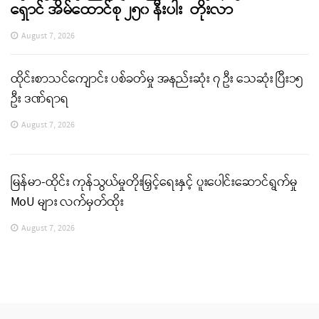
ရှောင် အိမ်ထောင်စု ၂၅၀ နီးပါး တိုးလာ
August 7, 2026
ထိုင်းစာသင်ကျောင်း ပစ်ခတ်မှု အနည်းဆုံး ၇ ဦး သေဆုံး ပြီး၁၅
ဦး ဒဏ်ရာရ
August 7, 2026
မြန်မာ-ထိုင်း ကုန်သွယ်မှုတိုးမြှင့်ရေးနှင့် ပူးပေါင်းဆောင်ရွက်မှု
MoU များ လက်မှတ်ထိုး
August 7, 2026