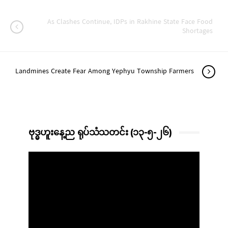
As Clashes Continue, IDPs in Rakhine State Face Food
Shortages
Landmines Create Fear Among Yephyu Township Farmers
ဗုဒ္ဓဟူးနေ့ည ရုပ်သံသတင်း (၁၃-၅-၂၆)