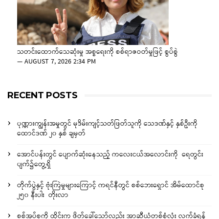
သတင်းထောက်သေဆုံးမှု အစ္စရေးကို စစ်ရာဇဝတ်မှုဖြင့် စွပ်စွဲ
—
AUGUST 7, 2026 2:34 PM
RECENT POSTS
ပုဏ္ဏားကျွန်းအမှုတွင် မုဒိမ်းကျင့်သတ်ဖြတ်သူကို သေဒဏ်နှင့် နှစ်ဦးကို
ထောင်ဒဏ် ၂၀ နှစ် ချမှတ်
အောင်ပန်းတွင် ပျောက်ဆုံးနေသည့် ကလေးငယ်အလောင်းကို ရေတွင်း
ပျက်၌တွေ့ရှိ
တိုက်ပွဲနှင့် ဗုံးကြဲမှုများကြောင့် ကရင်နီတွင် စစ်ဘေးရှောင် အိမ်ထောင်စု
၂၅၀ နီးပါး တိုးလာ
စစ်အုပ်စုကို ထိုင်းက ဖိတ်ခေါ်သော်လည်း အာဆီယံတစ်စုံလုံး လက်ခံရန်