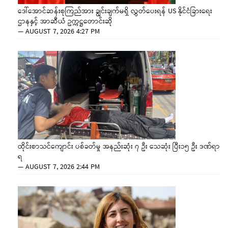
ဒေါ်အောင်ဆန်းစုကြည်အား ချွင်းချက်မရှိ လွှတ်ပေးရန် US နိုင်ငံခြားရေး
ဌာနနှင့် အာဆီယံ ဥက္ကဋ္ဌတောင်းဆို
—
AUGUST 7, 2026 4:27 PM
ထိုင်းစာသင်ကျောင်း ပစ်ခတ်မှု အနည်းဆုံး ၇ ဦး သေဆုံး ပြီး၁၅ ဦး ဒဏ်ရာ
ရ
—
AUGUST 7, 2026 2:44 PM