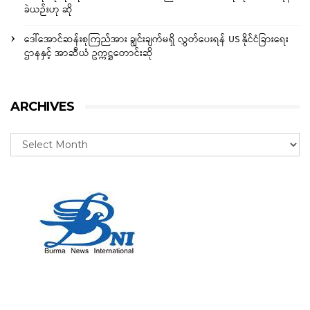
ခဲယဉ်းဟု ဆို
ဒေါ်အောင်ဆန်းစုကြည်အား ချွင်းချက်မရှိ လွှတ်ပေးရန် US နိုင်ငံခြားရေး
ဌာနနှင့် အာဆီယံ ဥက္ကဋ္ဌတောင်းဆို
ARCHIVES