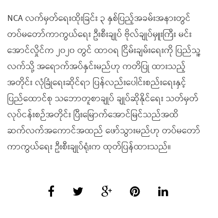
NCA လက်မှတ်ရေးထိုးခြင်း ၃ နှစ်ပြည့်အခမ်းအနားတွင်
တပ်မတော်ကာကွယ်ရေး ဦးစီးချုပ် ဗိုလ်ချုပ်မှူးကြီး မင်း
အောင်လှိုင်က ၂၀၂၀ တွင် ထာဝရ ငြိမ်းချမ်းရေးကို ပြည်သူ့
လက်သို့ အရောက်အပ်နှင်းမည်ဟု ကတိပြု ထားသည့်
အတိုင်း လုံခြုံရေးဆိုင်ရာ ပြန်လည်းပေါင်းစည်းရေးနှင့်
ပြည်ထောင်စု သဘောတူစာချုပ် ချုပ်ဆိုနိုင်ရေး သတ်မှတ်
လုပ်ငန်းစဉ်အတိုင်း ပြီးမြောက်အောင်မြင်သည်အထိ
ဆက်လက်အကောင်အထည် ဖော်သွားမည်ဟု တပ်မတော်
ကာကွယ်ရေး ဦးစီးချုပ်ရုံးက ထုတ်ပြန်ထားသည်။