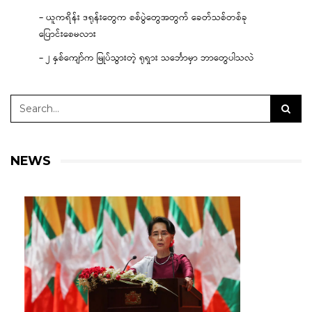
– ယူကရိန်း ဒရုန်းတွေက စစ်ပွဲတွေအတွက် ခေတ်သစ်တစ်ခု
ပြောင်းစေမလား
– ၂ နှစ်ကျော်က မြုပ်သွားတဲ့ ရုရှား သင်္ဘောမှာ ဘာတွေပါသလဲ
NEWS