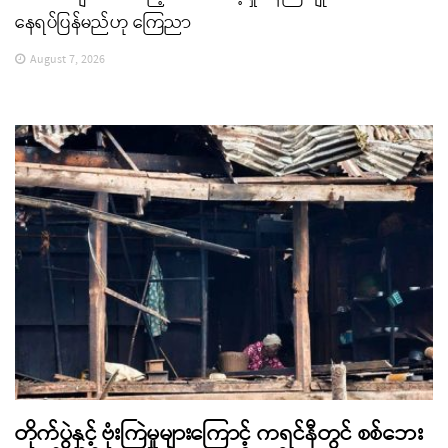
နေရပ်ပြန်မည်ဟု ကြေညာ
August 7, 2026
တိုက်ပွဲနှင့် ဗုံးကြဲမှုများကြောင့် ကရင်နီတွင် စစ်ဘေး