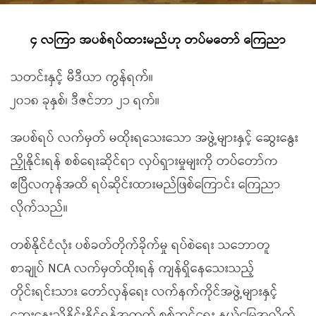
၄ လကြာ အပစ်ရပ်ထားမည်ဟု တပ်မတော် ကြေညာ
သတင်းနှင့် မီဒီယာ ကွန်ရက်။
၂၀၁၈ ခုနှစ်၊ ဒီဇင်ဘာ ၂၁ ရက်။
အပစ်ရပ် လက်မှတ် မထိုးရသေးသော အဖွဲ့များနှင့် ဆွေးနွေး
ညှိုနိုင်းရန် စစ်ရေးဆိုင်ရာ လှပ်ရှားမှုမျးကို တပ်တော်က
ဧပြီလကုန်အထိ ရပ်ဆိုင်းထားမည်ဖြစ်ကြောင်း ကြေညာ
လိုက်သည်။
တစ်နိုင်ငံလုံး ပစ်ခတ်တိုက်ခိုက်မှု ရပ်စဲရေး သဘောတူ
စာချုပ် NCA လက်မှတ်ထိုးရန် ကျန်ရှိနေသေးသည့်
တိုင်းရင်းသား တော်လှန်ရေး လက်နက်ကိုင်အဖွဲ့များနှင့်
ဆွေးနွေးညှိနှိုင်းနိုင်ရန်အတွက် စစ်ဆင်ရေး နယ်မြေအလိုက်