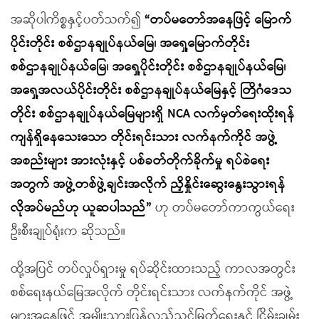
အဆိုပါကိစ္စနှင့်ပတ်သက်၍
“တပ်မတော်အနေဖြင့် မြောက်
ပိုင်းတိုင်း စစ်ဌာနချုပ်နယ်မြေ၊ အရှေ့မြောက်တိုင်း
စစ်ဌာနချုပ်နယ်မြေ၊ အရှေ့ပိုင်းတိုင်း စစ်ဌာနချုပ်နယ်မြေ၊
အရှေ့အလယ်ပိုင်းတိုင်း စစ်ဌာနချုပ်နယ်မြေနှင့် တြိဂံဒေသ
တိုင်း စစ်ဌာနချုပ်နယ်မြေများရှိ NCA လက်မှတ်ရေးထိုးရန်
ကျန်ရှိနေသေးသော တိုင်းရင်းသား လက်နက်ကိုင် အဖွဲ့
အစည်းများ အားလုံးနှင့် ပစ်ခတ်တိုက်ခိုက်မှု ရပ်စဲရေး
အတွက် အဖွဲ့တစ်ဖွဲ့ချင်းအလိုက် ညှိနှိုင်းဆွေးနွေးသွားရန်
လိုအပ်မည်ဟု ယူဆပါသည်”
ဟု တပ်မတော်ကာကွယ်ရေး
ဦးစီးချုပ်ရုံးက ဆိုသည်။
ထို့အပြင် တပ်လှုပ်ရှားမှု ရပ်ဆိုင်းထားသည့် ကာလအတွင်း
စစ်ရေးနယ်မြေအလိုက် တိုင်းရင်းသား လက်နက်ကိုင် အဖွဲ့
များအနေဖြင့် အမျိုးသားပြန်လည်သင့်မြတ်ရေးနှင့် ငြိမ်းချမ်း