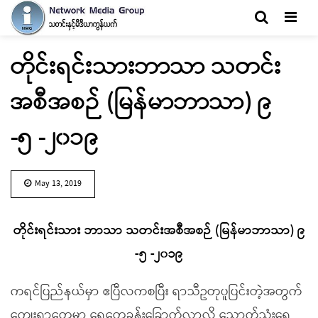
Men
တိုင်းရင်းသားဘာသာ သတင်း
အစီအစဉ် (မြန်မာဘာသာ) ၉
-၅ -၂၀၁၉
May 13, 2019
တိုင်းရင်းသား ဘာသာ သတင်းအစီအစဉ် (မြန်မာဘာသာ) ၉
-၅ -၂၀၁၉
ကရင်ပြည်နယ်မှာ ဧပြီလကစပြီး ရာသီဥတုပူပြင်းတဲ့အတွက်
ကျေးရွာတွေမှာ ရေတွေခန်းခြောက်လာလို့ သောက်သုံးရေ