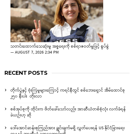
သတင်းထောက်သေဆုံးမှု အစ္စရေးကို စစ်ရာဇဝတ်မှုဖြင့် စွပ်စွဲ
—
AUGUST 7, 2026 2:34 PM
RECENT POSTS
တိုက်ပွဲနှင့် ဗုံးကြဲမှုများကြောင့် ကရင်နီတွင် စစ်ဘေးရှောင် အိမ်ထောင်စု
၂၅၀ နီးပါး တိုးလာ
စစ်အုပ်စုကို ထိုင်းက ဖိတ်ခေါ်သော်လည်း အာဆီယံတစ်စုံလုံး လက်ခံရန်
ခဲယဉ်းဟု ဆို
ဒေါ်အောင်ဆန်းစုကြည်အား ချွင်းချက်မရှိ လွှတ်ပေးရန် US နိုင်ငံခြားရေး