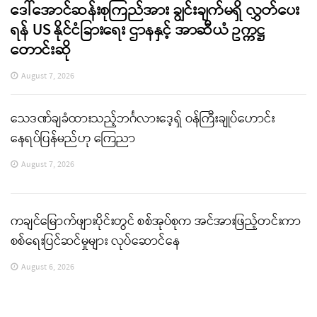
ဒေါ်အောင်ဆန်းစုကြည်အား ချွင်းချက်မရှိ လွှတ်ပေး
ရန် US နိုင်ငံခြားရေး ဌာနနှင့် အာဆီယံ ဥက္ကဋ္ဌ
တောင်းဆို
August 7, 2026
သေဒဏ်ချခံထားသည့်ဘင်္ဂလားဒေ့ရှ် ဝန်ကြီးချုပ်ဟောင်း
နေရပ်ပြန်မည်ဟု ကြေညာ
August 7, 2026
ကချင်မြောက်ဖျားပိုင်းတွင် စစ်အုပ်စုက အင်အားဖြည့်တင်းကာ
စစ်ရေးပြင်ဆင်မှုများ လုပ်ဆောင်နေ
August 6, 2026