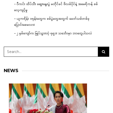
– ပီကင်း ထိပ်သီး ဆွေးနွေးပွဲ မတိုင်ခင် ဖိလစ်ပိုင်နဲ့ အမေရိကန် စစ်
လေ့ကျင့်မှု
– ယူကရိန်း ဒရုန်းတွေက စစ်ပွဲတွေအတွက် ခေတ်သစ်တစ်ခု
ပြောင်းစေမလား
– ၂ နှစ်ကျော်က မြုပ်သွားတဲ့ ရုရှား သင်္ဘောမှာ ဘာတွေပါသလဲ
NEWS