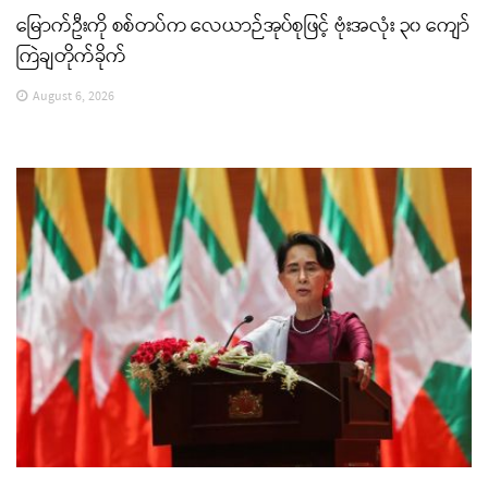
မြောက်ဦးကို စစ်တပ်က လေယာဉ်အုပ်စုဖြင့် ဗုံးအလုံး ၃၀ ကျော်
ကြဲချတိုက်ခိုက်
August 6, 2026