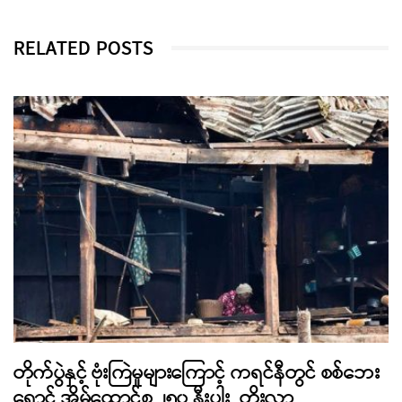
RELATED POSTS
တိုက်ပွဲနှင့် ဗုံးကြဲမှုများကြောင့် ကရင်နီတွင် စစ်ဘေး
ရှောင် အိမ်ထောင်စု ၂၅၀ နီးပါး တိုးလာ