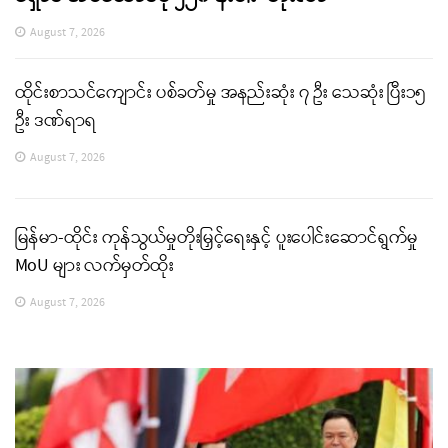
August 7, 2026
ထိုင်းစာသင်ကျောင်း ပစ်ခတ်မှု အနည်းဆုံး ၇ ဦး သေဆုံး ပြီး၁၅
ဦး ဒဏ်ရာရ
August 7, 2026
မြန်မာ-ထိုင်း ကုန်သွယ်မှုတိုးမြှင့်ရေးနှင့် ပူးပေါင်းဆောင်ရွက်မှု
MoU များ လက်မှတ်ထိုး
August 7, 2026