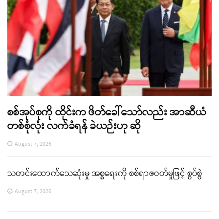
စစ်အုပ်စုကို ထိုင်းက ဖိတ်ခေါ်သော်လည်း အာဆီယံ
တစ်စုံလုံး လက်ခံရန် ခဲယဉ်းဟု ဆို
August 7, 2026
သတင်းထောက်သေဆုံးမှု အစ္စရေးကို စစ်ရာဇဝတ်မှုဖြင့် စွပ်စွဲ
August 7, 2026