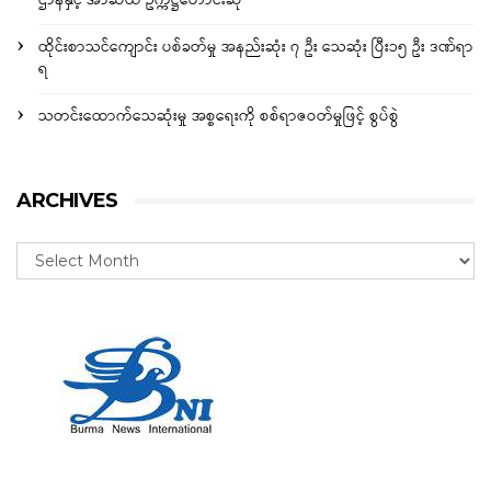
ဌာနနှင့် အာဆီယံ ဥက္ကဋ္ဌတောင်းဆို
ထိုင်းစာသင်ကျောင်း ပစ်ခတ်မှု အနည်းဆုံး ၇ ဦး သေဆုံး ပြီး၁၅ ဦး ဒဏ်ရာ
ရ
သတင်းထောက်သေဆုံးမှု အစ္စရေးကို စစ်ရာဇဝတ်မှုဖြင့် စွပ်စွဲ
ARCHIVES