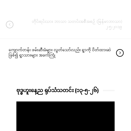
တိုင်းရင်းသား ဘာသာ သတင်းအစီအစဉ် (မြန်မာဘာသာ)
၂-၅-၂၀၁၉
ကျောက်တန်း ဖမ်းဆီးခံများ လွတ်သော်လည်း ရွာကို ပိတ်ထားဆဲ
ဖြစ်၍ ရွာသားများ အခက်ကြုံ
ဗုဒ္ဓဟူးနေ့ည ရုပ်သံသတင်း (၁၃-၅-၂၆)