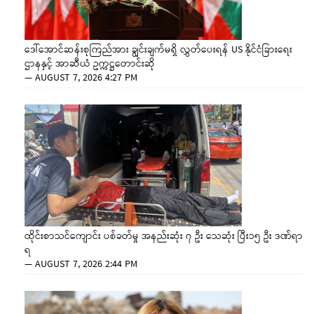
ဒေါ်အောင်ဆန်းစုကြည်အား ချွင်းချက်မရှိ လွှတ်ပေးရန် US နိုင်ငံခြားရေး
ဌာနနှင့် အာဆီယံ ဥက္ကဋ္ဌတောင်းဆို
—
AUGUST 7, 2026 4:27 PM
ထိုင်းစာသင်ကျောင်း ပစ်ခတ်မှု အနည်းဆုံး ၇ ဦး သေဆုံး ပြီး၁၅ ဦး ဒဏ်ရာ
ရ
—
AUGUST 7, 2026 2:44 PM