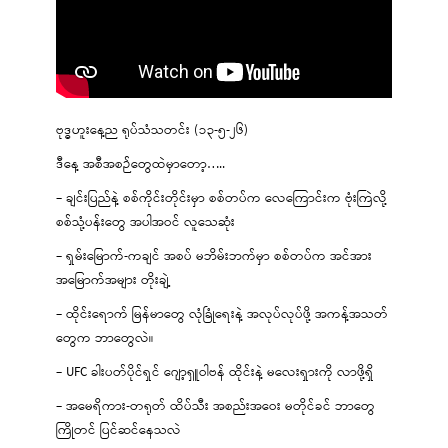
ဗုဒ္ဓဟူးနေ့ည ရုပ်သံသတင်း (၁၃-၅-၂၆)
ဒီနေ့ အစီအစဉ်တွေထဲမှာတော့…..
– ချင်းပြည်နဲ့ စစ်ကိုင်းတိုင်းမှာ စစ်တပ်က လေကြောင်းက ဗုံးကြဲလို့
စစ်သုံ့ပန်းတွေ အပါအဝင် လူသေဆုံး
– ရှမ်းမြောက်-ကချင် အစပ် မဘိမ်းဘက်မှာ စစ်တပ်က အင်အား
အမြောက်အများ တိုးချဲ့
– ထိုင်းရောက် မြန်မာတွေ လုံခြုံရေးနဲ့ အလုပ်လုပ်ဖို့ အကန့်အသတ်
တွေက ဘာတွေလဲ။
– UFC ခါးပတ်ပိုင်ရှင် ဂျော့ရှူဝါဗန် ထိုင်းနဲ့ မလေးရှားကို လာဖို့ရှိ
– အမေရိကား-တရုတ် ထိပ်သီး အစည်းအဝေး မတိုင်ခင် ဘာတွေ
ကြိုတင် ပြင်ဆင်နေသလဲ