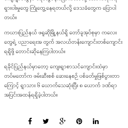
ရှားပါးမှုတွေ ကြုံတွေ့နေရတယ်လို့ ဒေသခံတွေက ပြောပါ
တယ်။
ကယားပြည်နယ် ဖရူဆိုမြို့နယ်ရှိ တော်ခူအုပ်စုမှာ ကလေး
တွေရဲ့ ပညာရေးအ တွက် အလယ်တန်းကျောင်းတစ်ကျောင်း
ရရှိဖို့ တောင်းဆိုနေကြပါတယ်။
ရခိုင်ပြည်နယ်မှာတော့ ကျေးရွာစာသင်ကျောင်းထဲမှာ
တပ်မတော်က ဖမ်းဆီးစစ် ဆေးနေစဉ် ပစ်ခတ်မှုဖြစ်ပွားတာ
ကြောင့် ရွာသား ၆ ယောက်သေဆုံးပြီး ၈ ယောက် ဒဏ်ရာ
အပြင်းအထန်ရရှိခဲ့ပါတယ်။