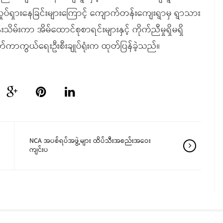
ရှားနေခြင်းများကြောင့် ကျောက်တန်းကျေးရွာမှ ရွာသား
မ်းကာ အိမ်ထောင်စုစာရင်းများနှင့် ကိုက်ညီမှုရှိမရှိ
ော်ကာကွယ်ရေးဦးစီးချုပ်ရုံးက ထုတ်ပြန်ခဲ့သည်။
NCA အပစ်ရပ်အဖွဲ့များ ထိပ်သီးအစည်းအဝေး
ကျင်းပ