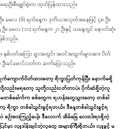
ေးဦးစီးချုပ်ရုံးက ထုတ်ပြန်ထားသည်။
း၊ မေလ (၆) ရက်နေ့က ဒုတိယအသုတ်အနေဖြင့် ၄၈ ဦး၊
 မေလ (၁၁) ရက်နေ့က ၂၁ ဦးနှင့် ယနေ့တွင် နောက်ဆုံး
ဖြစ်သည်။
လည်း နှစ်ပတ်အကြာ ရွာအတွင်း အဝင်အထွက်များအား ပိတ်
ဟု ဦးခင်မောင်လတ်က ဆက်ပြောသည်။
က်ကျောက်ပိတ်ထားတော့ ရိက္ခာပြတ်ကုန်ပြီ။ နောက်မရှိ
ို့လည်းမရတော့ သူတို့လည်းငတ်တာပဲ။ ပိုက်ဆံရှိတဲ့လူ
့။ ပထမတစ်ခေါက်က စစ်တွေက ရဟန်းတွေသွားတော့ တစ်ခါ
က္ခာ တစ်ခါသွင်းခွင့်ရတယ်။ ဒီနေ့တစ်ခါသွင်းခွင့်ရ
ဉ်းစားကြည့်ပေါ့။ ဒီလောက် အိမ်ခြေ လေးငါးရာရှိတဲ့
မှာ လှူဒါန်းချင်တဲ့လူတွေ အများကြီးရှိတယ်။ လှူခွင့် မ