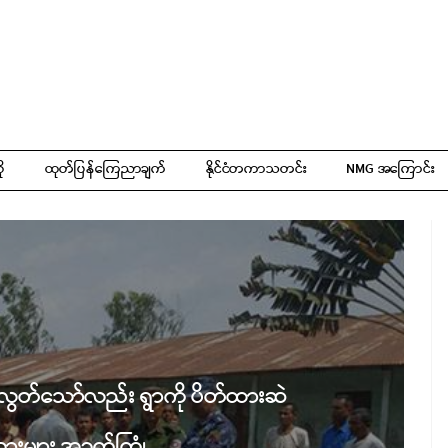
ို
ထုတ်ပြန်ကြေညာချက်
နိုင်ငံတကာသတင်း
NMG အကြောင်း
း လွတ်သော်လည်း ရွာကို ပိတ်ထားဆဲ
သားများ အခက်ကြုံ