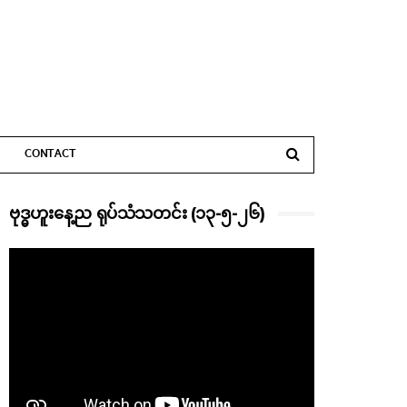
CONTACT
ဗုဒ္ဓဟူးနေ့ည ရုပ်သံသတင်း (၁၃-၅-၂၆)