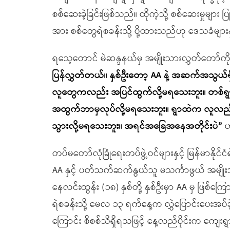
စစ်ဆေးခဲ့ခြင်းဖြစ်သည်။ ထိုကဲ့သို့ စစ်ဆေးမှုမျာ
အား စစ်တွေရဲစခန်းသို့ ပို့ထားသည်ဟု ဒေသခံမျာ
ရသေ့တောင် မဲဆန္ဒနယ်မှ အမျိုးသားလွှတ်တော်
ပြန်လွှတ်တယ်။ နှစ်ဦးတော့ AA နဲ့ အဆက်အသွယ်ရှ
လူတွေကလည်း အပြင်ထွက်လို့မရသေးဘူး။ တစ်ရွာလုံ
အထွက်ဘာမှလုပ်လို့မရသေးဘူး။ ရွာထဲက လူလည်း
သွားလို့မရသေးဘူး။ အရင်အခြေအနေအတိုင်းပဲ”
ဟ
တပ်မတော်လုံခြုံရေးတပ်ဖွဲ့ဝင်များနှင့် မြန်မာနို
AA နှင့် ပတ်သက်ဆက်နွယ်သူ မသင်္ကာဖွယ် အမျိုးသား
နေလင်းထွန်း (၁၈) နှစ်တို့ နှစ်ဦးမှာ AA မှ ဖြစ်
ရဲစခန်းသို့ မေလ ၁၃ ရက်နေ့က လွှဲပြောင်းပေးအပ်ခဲ့
ကြောင်း စိစစ်သိရှိရသဖြင့် နေ့လည်ပိုင်းက ကျေးရွ