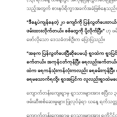
(၁၃) ရက်နေ့ ယနေ့တွင် အကုန်ပြန်လွှတ်ပေးပြီဖ
သည့်အတွက် စားနပ်ရိက္ခာအခက်အခဲဖြစ်နေသည်
“ဒီနေ့ပဲကျန်နေတဲ့ ၂၀ ကျော်ကို ပြန်လွတ်ပေးတယ
ဖမ်းထားလိုက်တယ်။ စစ်တွေကို ပို့လိုက်ပြီ။”
ဟု ဖမ
ဖော်လိုသော ဒေသခံတစ်ဦးက ပြောပြသည်။
“အခုက ပြန်လွတ်ပေးပြီဆိုပေမယ့် ရွာထဲက ရွာပ
ခက်တယ်။ အကုန်ငတ်ကုန်ပြီ။ ရေလည်းခက်တယ်။ ရ
ထဲက ရေကန်သုံးကန်လုံးကလည်း ရေခမ်းကုန်ပြီ။
ရေမသောက်ရလို့။ ရွာအပြင်က လူလည်းရွာထဲမပေ
ကျောက်တန်းကျေးရွာမှ ရွာသားများအား ဧပြီလ
ဖမ်းဆီးစစ်ဆေးမှုများ ပြုလုပ်ခဲ့ရာ ယနေ့ ရက်သ
ကျောက်တန်းကျေးရွာမှ ရွာသားများအား ရက္ခိိုင့်