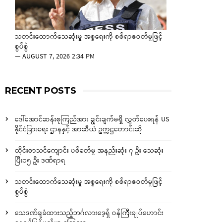
သတင်းထောက်သေဆုံးမှု အစ္စရေးကို စစ်ရာဇဝတ်မှုဖြင့်
စွပ်စွဲ
—
AUGUST 7, 2026 2:34 PM
RECENT POSTS
ဒေါ်အောင်ဆန်းစုကြည်အား ချွင်းချက်မရှိ လွှတ်ပေးရန် US
နိုင်ငံခြားရေး ဌာနနှင့် အာဆီယံ ဥက္ကဋ္ဌတောင်းဆို
ထိုင်းစာသင်ကျောင်း ပစ်ခတ်မှု အနည်းဆုံး ၇ ဦး သေဆုံး
ပြီး၁၅ ဦး ဒဏ်ရာရ
သတင်းထောက်သေဆုံးမှု အစ္စရေးကို စစ်ရာဇဝတ်မှုဖြင့်
စွပ်စွဲ
သေဒဏ်ချခံထားသည့်ဘင်္ဂလားဒေ့ရှ် ဝန်ကြီးချုပ်ဟောင်း