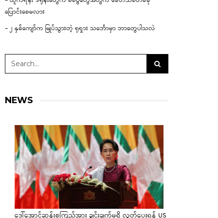
– ယူကရိန်း ဒရုန်းတွေက စစ်ပွဲတွေအတွက် ခေတ်သစ်တစ်ခု
ပြောင်းစေမလား
– ၂ နှစ်ကျော်က မြုပ်သွားတဲ့ ရုရှား သင်္ဘောမှာ ဘာတွေပါသလဲ
NEWS
ဒေါ်အောင်ဆန်းစုကြည်အား ချွင်းချက်မရှိ လွှတ်ပေးရန် US