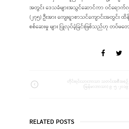
အတွင်း ဒေသခံများအသွင်ဆောင်ကာ ဝင်ရောက်လှုပ်
(၂၇၅) ဦးအား ကျေးရွာစာသင်ကျောင်းအတွင်း ထိန်းသိ
စစ်ဆေးမှု များ ပြုလုပ်ခဲ့ခြင်းဖြစ်သည်ဟု တပ်မတ
တိုင်းရင်းသားဘာသာ သတင်းအစီအစဉ်
(မြန်မာဘာသာ) ၉ -၅ -၂၀၁၉
RELATED POSTS