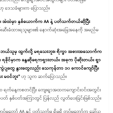
ြစ်သော်လည်း ကျေးရွာအဝင်အထွက်များ ပိတ်ဆဲဖြစ်
ဟု ဒေသခံများက ပြောသည်။
်။ အဲထဲမှာ နှစ်ယောက်က AA နဲ့ ပတ်သက်တယ်ဆိုပြီး
်းဆီးခံထားရသူများ၏ နောက်ဆုံးအခြေအနေကို အမည်မ
ြင်ဘယ်သူမှ ထွက်လို့ မရသေးဘူး။ ရိက္ခာ အစားအသောက်က
ခိုင်မှာက နွေဆိုရေကရှားတယ်။ အခုက ပိုဆိုးတယ်။ ရွာ
 ကွဲျတွေ နွားတွေလည်း သေကုန်တာ ၁၀ ကောင်ကျော်ပြီ။
း မဝင်ဘူး”
ဟု သူက ဆက်ပြောသည်။
 ၃၀ ရက်နေ့ကစတင်ပြီး ကျေးရွာအထကကျောင်းဝင်းအတွင်း
တ္တပတ် နှစ်ပတ်အကြာတွင် ပြန်လည် လွတ်ပေးခြင်းဖြစ်သည်။
တပ်မတော် AA နှင့် ပတ်သက်မှု ရှိမရှိ တပ်မတော်က ခေါ်ယူ