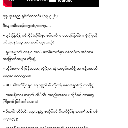
ဗုဒ္ဓဟူးနေ့ည ရုပ်သံသတင်း (၁၃-၅-၂၆)
ဒီနေ့ အစီအစဉ်တွေထဲမှာတော့…..
– ချင်းပြည်နဲ့ စစ်ကိုင်းတိုင်းမှာ စစ်တပ်က လေကြောင်းက ဗုံးကြဲလို့
စစ်သုံ့ပန်းတွေ အပါအဝင် လူသေဆုံး
– ရှမ်းမြောက်-ကချင် အစပ် မဘိမ်းဘက်မှာ စစ်တပ်က အင်အား
အမြောက်အများ တိုးချဲ့
– ထိုင်းရောက် မြန်မာတွေ လုံခြုံရေးနဲ့ အလုပ်လုပ်ဖို့ အကန့်အသတ်
တွေက ဘာတွေလဲ။
– UFC ခါးပတ်ပိုင်ရှင် ဂျော့ရှူဝါဗန် ထိုင်းနဲ့ မလေးရှားကို လာဖို့ရှိ
– အမေရိကား-တရုတ် ထိပ်သီး အစည်းအဝေး မတိုင်ခင် ဘာတွေ
ကြိုတင် ပြင်ဆင်နေသလဲ
– ပီကင်း ထိပ်သီး ဆွေးနွေးပွဲ မတိုင်ခင် ဖိလစ်ပိုင်နဲ့ အမေရိကန် စစ်
လေ့ကျင့်မှု