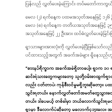
ပြန်လည် လွှတ်ပေးခဲ့ကြောင်း တပ်မတော်ကာကွယ်ရ
မေလ (၂) ရက်နေ့က ပထမအသုတ်အနေဖြင့် ၁၂၆ ဦ
မေလ (၈) ရက်နေ့က တတိယအသုတ်အနေဖြင့် ၃၅ ဦး၊
အသုတ်အနေဖြင့် ၂၂ ဦးအား ထပ်မံလွှတ်ပေးခဲ့ခြင်း
ရွာသားများအားလုံးကို လွှတ်ပေးခဲ့ပြီဖြစ်သော်
ပင်ထားသည့်အတွက် အခက်အခဲများ ရှိနေသည်
“စားနပ်ရိက္ခာက အခက်အခဲရှိတာပေါ့။ ရွာက ၁၀ ရ
ဆင်းရဲသားတွေကများတော့ သူတို့ဝမ်းစာထွက်ရှာလ
လည်း ငတ်တာပဲ၊ ကုန်စီးဝင်မှုမရှိဘူးဆိုတော
သွင်းရတယ်။ နောက်လွှတ်တော်အမတ်တွေသွားတော့ ရိ
တယ်။ ဒါပေမယ့် တစ်ခါမှာ ဘယ်လောက်သွင်းရမလဲ စ
ရွာမှာ ဒီလောက်ပဲဆိုတော့ မလောက်ငှဘူးလေ။ အပြင်