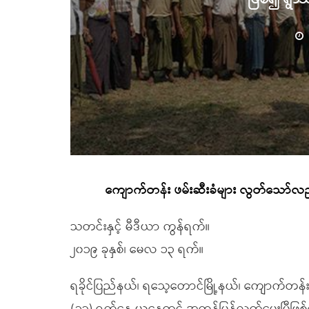
ကျောက်တန်း ဖမ်းဆီးခံများ လွတ်သော်လည
သတင်းနှင့် မီဒီယာ ကွန်ရက်။
၂၀၁၉ ခုနှစ်၊ မေလ ၁၃ ရက်။
ရခိုင်ပြည်နယ်၊ ရသေ့တောင်မြို့နယ်၊ ကျောက်တန