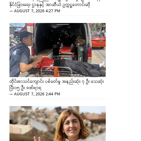
နိုင်ငံခြားရေး ဌာနနှင့် အာဆီယံ ဥက္ကဋ္ဌတောင်းဆို
—
AUGUST 7, 2026 4:27 PM
ထိုင်းစာသင်ကျောင်း ပစ်ခတ်မှု အနည်းဆုံး ၇ ဦး သေဆုံး
ပြီး၁၅ ဦး ဒဏ်ရာရ
—
AUGUST 7, 2026 2:44 PM