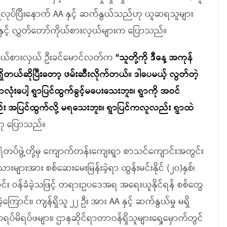
း ပြုလုပ်ပြီးနောက် AA နှင့် ဆက်နွယ်သည်ဟု ယူဆရသူများ
းနှင့် လွှတ်တော်ကိုယ်စားလှယ်များက ပြောသည်။
ကိုယ်စားလှယ် ဦးခင်မောင်လတ်က
“သူတို့ကို ဒီနေ့ အကုန်
ိတယ်ဆိုပြီးတော့ ဖမ်းဆီးလိုက်တယ်။ ဒါပေမယ့် လွတ်တဲ့
းပေါ့ ရွာပြင်ထွက်ခွင့်မပေးသေးဘူး။ ရွာကို အဝင်
 အပြင်ထွက်လို့ မရသေးဘူး။ ရွာပြင်ကလူလည်း ရွာထဲ
ု ပြောသည်။
င်ငံရဲတပ်ဖွဲ့တို့မှ ကျောက်တန်းကျေးရွာ စာသင်ကျောင်းအတွင်း
များအား စစ်ဆေးမေးမြန်းခဲ့ရာ ထွန်းမင်းနိုင် (၂၀)နှစ်၊
ကြောင်း ဝန်ခံခဲ့သဖြင့် တရားဥပဒေအရ အရေးယူနိုင်ရန် စစ်တွေ
ကြောင်း၊ ကျန်ရှိသူ ၂၂ ဦး အား AA နှင့် ဆက်နွယ်မှု မရှိ
ာရပ်မိရပ်ဖများ၊ ဌာနဆိုင်ရာတာဝန်ရှိသူများရှေ့မှောက်တွင်