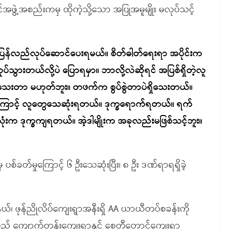
အဖွဲ့အစည်းကမှ ထိုကဲ့သို့သော အပြုအမူမျိုး မလုပ်သင့်
တွေပြန်လည်လုပ်ဆောင်ပေးရမယ်။ စိတ်ဓါတ်ရေးရာ အပိုင်းက
်သွားတယ်လို့ပဲ ပြောရမှာ။ ဘာလို့လဲဆိုရင် အပြစ်ရှိတဲ့လူ
်သေးတာ မဟုတ်ဘူး။ တဖက်က စွပ်စွဲတာပဲရှိသေးတယ်။
ကြောင့် လူတွေသေဆုံးရတယ်။ ဒုက္ခရောက်ရတယ်။ ရက်
ံးက ဒုက္ခကျရတယ်။ အဲ့ဒါမျိုးက အခုလည်းမဖြစ်သင့်ဘူး။
်ခတ်မှုကြောင့် ၆ ဦးသေဆုံးပြီး၊ ၈ ဦး ဒဏ်ရာရရှိခဲ့
နယ်၊ ဖုန်ညိုလိပ်ကျေးရွာအနီးရှိ AA ယာယီတပ်စခန်းကို
းသည် ကျောက်တန်းကျေးရွာနှင့် စေတီတောင်ကျေးရွာ