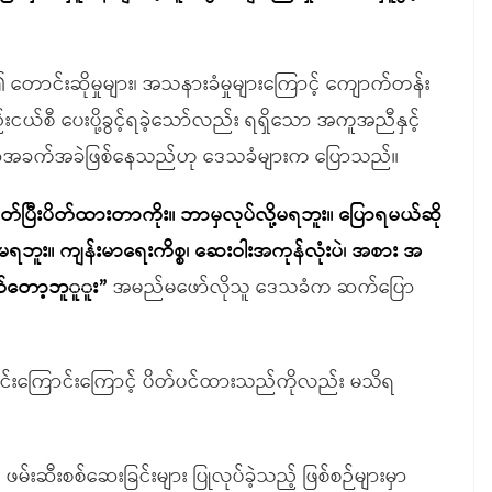
ောင်းဆိုမှုများ၊ အသနားခံမှုများကြောင့် ကျောက်တန်း
်စီ ပေးပို့ခွင့်ရခဲ့သော်လည်း ရရှိသော အကူအညီနှင့်
ရိက္ခာအခက်အခဲဖြစ်နေသည်ဟု ဒေသခံများက ပြောသည်။
တ်ပြီးပိတ်ထားတာကိုး။ ဘာမှလုပ်လို့မရဘူး။ ပြောရမယ်ဆို
ို့မရဘူး။ ကျန်းမာရေးကိစ္စ၊ ဆေးဝါးအကုန်လုံးပဲ၊ အစား အ
က်တော့ဘူူူး”
အမည်မဖော်လိုသူ ဒေသခံက ဆက်ပြော
င်းကြောင်းကြောင့် ပိတ်ပင်ထားသည်ကိုလည်း မသိရ
ီးစစ်ဆေးခြင်းများ ပြုလုပ်ခဲ့သည့် ဖြစ်စဉ်များမှာ