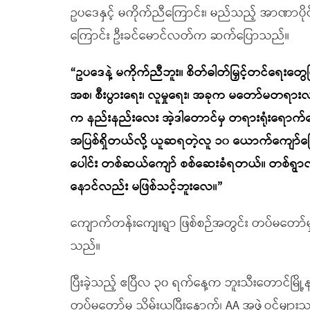
ဥပဒေနှင့် မကိုက်ညီကြောင်း၊ မည်သည့် အာဏာပိုင်
ကြောင်း ဦးခင်မောင်လတ်က ဆက်ပြောသည်။
“ဥပဒေနဲ့ မကိုက်ညီဘူး။ စိတ်ဓါတ်မြှင့်တင်ရေး
အစ၊ စီးပွားရေး၊ လူမှုရေး၊ အခုက မတော်မတရားလုပ
က နည်းနည်းလေး အဲ့ဒါတောင်မှ တရားရုံးရောက
အပြစ်ရှိတယ်လို့ ယူဆရတဲ့လူ ၁၀ ယောက်ကျော်
ပေါင်း တစ်ဆယ်ကျော် စစ်ဆေးခံရတယ်။ တစ်ရွာလု
နောင်လည်း မဖြစ်သင့်ဘူးလေ။”
ကျောက်တန်းကျေးရွာ ဖြစ်စဉ်အတွင်း တပ်မတော်မှ ပစ
သည်။
ပြီးခဲ့သည့် ဧပြီလ ၃၀ ရက်နေ့က ဘူးသီးတောင်မြို့
တပ်မတော်မှ သိမ်းယူပြီးနောက်၊ AA အဖွဲ့ဝင်မျာ