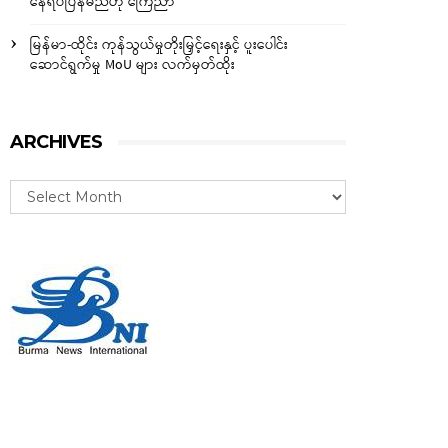
နေရပ်ပြန်မည်ဟု ကြေညာ
မြန်မာ-ထိုင်း ကုန်သွယ်မှုတိုးမြှင့်ရေးနှင့် ပူးပေါင်း
ဆောင်ရွက်မှု MoU များ လက်မှတ်ထိုး
ARCHIVES