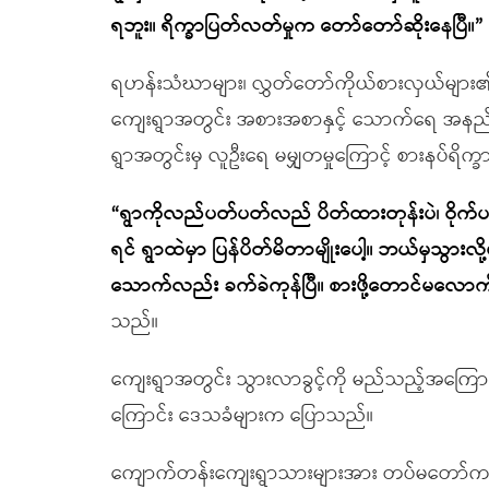
ရဘူး။ ရိက္ခာပြတ်လတ်မှုက တော်တော်ဆိုးနေပြီ။”
ရဟန်းသံဃာများ၊ လွှတ်တော်ကိုယ်စားလှယ်များ၏ တ
ကျေးရွာအတွင်း အစားအစာနှင့် သောက်ရေ အနည်းငယ
ရွာအတွင်းမှ လူဦးရေ မမျှတမှုကြောင့် စားနပ်
“ရွာကိုလည်ပတ်ပတ်လည် ပိတ်ထားတုန်းပဲ၊ ဝိုက်ပ
ရင် ရွာထဲမှာ ပြန်ပိတ်မိတာမျိုးပေါ့။ ဘယ်မှသွားလ
သောက်လည်း ခက်ခဲကုန်ပြီ။ စားဖို့တောင်မလော
သည်။
ကျေးရွာအတွင်း သွားလာခွင့်ကို မည်သည့်အကြော
ကြောင်း ဒေသခံများက ပြောသည်။
ကျောက်တန်းကျေးရွာသားများအား တပ်မတော်က ဖမ်းဆ