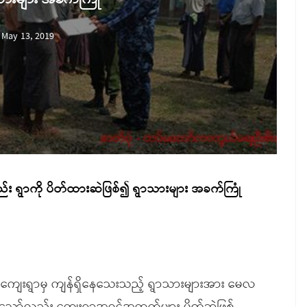
May 13, 2019
်း ရွာကို ပိတ်ထားဆဲဖြစ်၍ ရွာသားများ အခက်ကြုံ
်းကျေးရွာမှ ကျန်ရှိနေသေးသည့် ရွာသားများအား မေလ