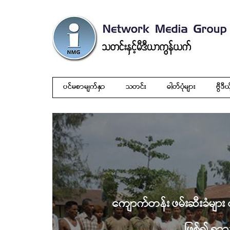
ပင်မစာမျက်နှာ
သတင်း
ဓါတ်ပုံများ
ဗွီဒီယ
ကျောက်တန်း ဖမ်းဆီးခံမျာ
ဖြစ်၍ ရွာ