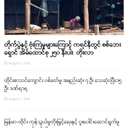
တိုက်ပွဲနှင့် ဗုံးကြဲမှုများကြောင့် ကရင်နီတွင် စစ်ဘေး
ရှောင် အိမ်ထောင်စု ၂၅၀ နီးပါး တိုးလာ
August 7, 2026
ထိုင်းစာသင်ကျောင်း ပစ်ခတ်မှု အနည်းဆုံး ၇ ဦး သေဆုံး ပြီး၁၅
ဦး ဒဏ်ရာရ
August 7, 2026
မြန်မာ-ထိုင်း ကုန်သွယ်မှုတိုးမြှင့်ရေးနှင့် ပူးပေါင်းဆောင်ရွက်မှု