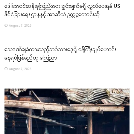
ဒေါ်အောင်ဆန်းစုကြည်အား ချွင်းချက်မရှိ လွှတ်ပေးရန် US
နိုင်ငံခြားရေး ဌာနနှင့် အာဆီယံ ဥက္ကဋ္ဌတောင်းဆို
August 7, 2026
သေဒဏ်ချခံထားသည့်ဘင်္ဂလားဒေ့ရှ် ဝန်ကြီးချုပ်ဟောင်း
နေရပ်ပြန်မည်ဟု ကြေညာ
August 7, 2026