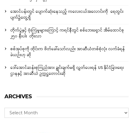
အောင်ပန်းတွင် ပျောက်ဆုံးနေသည့် ကလေးငယ်အလောင်းကို ရေတွင်း
ပျက်၌တွေ့ရှိ
တိုက်ပွဲနှင့် ဗုံးကြဲမှုများကြောင့် ကရင်နီတွင် စစ်ဘေးရှောင် အိမ်ထောင်စု
၂၅၀ နီးပါး တိုးလာ
စစ်အုပ်စုကို ထိုင်းက ဖိတ်ခေါ်သော်လည်း အာဆီယံတစ်စုံလုံး လက်ခံရန်
ခဲယဉ်းဟု ဆို
ဒေါ်အောင်ဆန်းစုကြည်အား ချွင်းချက်မရှိ လွှတ်ပေးရန် US နိုင်ငံခြားရေး
ဌာနနှင့် အာဆီယံ ဥက္ကဋ္ဌတောင်းဆို
ARCHIVES