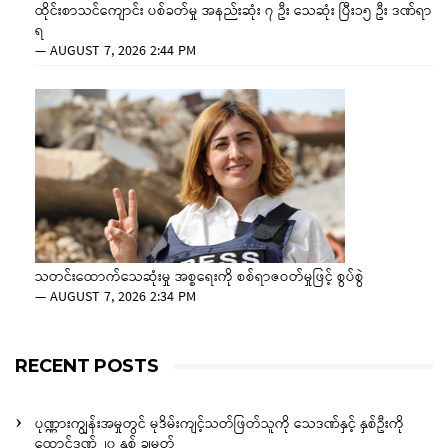
ထိုင်းစာသင်ကျောင်း ပစ်ခတ်မှု အနည်းဆုံး ၇ ဦး သေဆုံး ပြီး၁၅ ဦး ဒဏ်ရာ
ရ
—
AUGUST 7, 2026 2:44 PM
သတင်းထောက်သေဆုံးမှု အစ္စရေးကို စစ်ရာဇဝတ်မှုဖြင့် စွပ်စွဲ
—
AUGUST 7, 2026 2:34 PM
RECENT POSTS
ပုဏ္ဏားကျွန်းအမှုတွင် မုဒိမ်းကျင့်သတ်ဖြတ်သူကို သေဒဏ်နှင့် နှစ်ဦးကို
ထောင်ဒဏ် ၂၀ နှစ် ချမှတ်