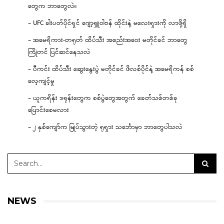
တွေက ဘာတွေလဲ။
– UFC ခါးပတ်ပိုင်ရှင် ဂျော့ရှူဝါဗန် ထိုင်းနဲ့ မလေးရှားကို လာဖို့ရှိ
– အမေရိကား-တရုတ် ထိပ်သီး အစည်းအဝေး မတိုင်ခင် ဘာတွေ
ကြိုတင် ပြင်ဆင်နေသလဲ
– ပီကင်း ထိပ်သီး ဆွေးနွေးပွဲ မတိုင်ခင် ဖိလစ်ပိုင်နဲ့ အမေရိကန် စစ်
လေ့ကျင့်မှု
– ယူကရိန်း ဒရုန်းတွေက စစ်ပွဲတွေအတွက် ခေတ်သစ်တစ်ခု
ပြောင်းစေမလား
– ၂ နှစ်ကျော်က မြုပ်သွားတဲ့ ရုရှား သင်္ဘောမှာ ဘာတွေပါသလဲ
NEWS