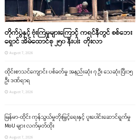
တိုက်ပွဲနှင့် ဗုံးကြဲမှုများကြောင့် ကရင်နီတွင် စစ်ဘေး
ရှောင် အိမ်ထောင်စု ၂၅၀ နီးပါး တိုးလာ
August 7, 2026
ထိုင်းစာသင်ကျောင်း ပစ်ခတ်မှု အနည်းဆုံး ၇ ဦး သေဆုံး ပြီး၁၅
ဦး ဒဏ်ရာရ
August 7, 2026
မြန်မာ-ထိုင်း ကုန်သွယ်မှုတိုးမြှင့်ရေးနှင့် ပူးပေါင်းဆောင်ရွက်မှု
MoU များ လက်မှတ်ထိုး
August 7, 2026