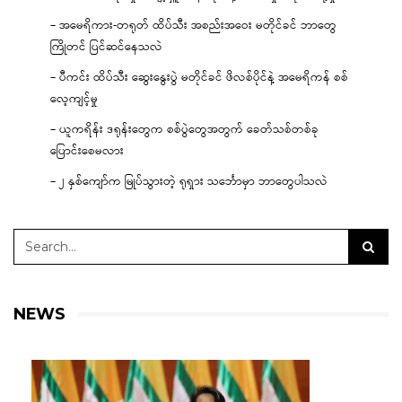
– အမေရိကား-တရုတ် ထိပ်သီး အစည်းအဝေး မတိုင်ခင် ဘာတွေ
ကြိုတင် ပြင်ဆင်နေသလဲ
– ပီကင်း ထိပ်သီး ဆွေးနွေးပွဲ မတိုင်ခင် ဖိလစ်ပိုင်နဲ့ အမေရိကန် စစ်
လေ့ကျင့်မှု
– ယူကရိန်း ဒရုန်းတွေက စစ်ပွဲတွေအတွက် ခေတ်သစ်တစ်ခု
ပြောင်းစေမလား
– ၂ နှစ်ကျော်က မြုပ်သွားတဲ့ ရုရှား သင်္ဘောမှာ ဘာတွေပါသလဲ
NEWS