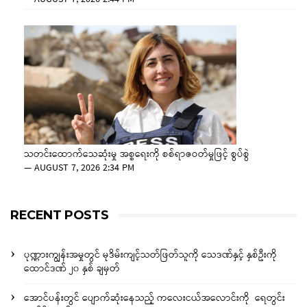
သတင်းထောက်သေဆုံးမှု အစ္စရေးကို စစ်ရာဇဝတ်မှုဖြင့် စွပ်စွဲ
—
AUGUST 7, 2026 2:34 PM
RECENT POSTS
ပုဏ္ဏားကျွန်းအမှုတွင် မုဒိမ်းကျင့်သတ်ဖြတ်သူကို သေဒဏ်နှင့် နှစ်ဦးကို
ထောင်ဒဏ် ၂၀ နှစ် ချမှတ်
အောင်ပန်းတွင် ပျောက်ဆုံးနေသည့် ကလေးငယ်အလောင်းကို ရေတွင်း