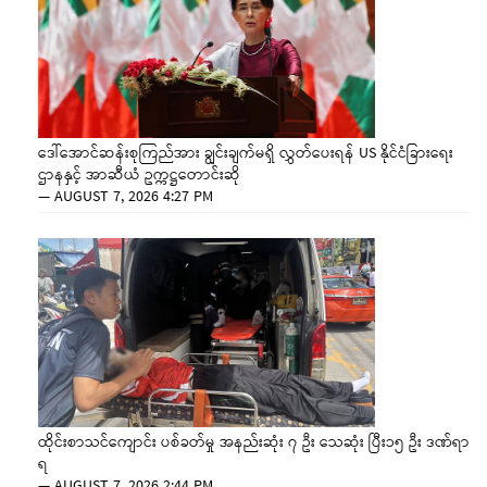
ဒေါ်အောင်ဆန်းစုကြည်အား ချွင်းချက်မရှိ လွှတ်ပေးရန် US နိုင်ငံခြားရေး
ဌာနနှင့် အာဆီယံ ဥက္ကဋ္ဌတောင်းဆို
—
AUGUST 7, 2026 4:27 PM
ထိုင်းစာသင်ကျောင်း ပစ်ခတ်မှု အနည်းဆုံး ၇ ဦး သေဆုံး ပြီး၁၅ ဦး ဒဏ်ရာ
ရ
—
AUGUST 7, 2026 2:44 PM