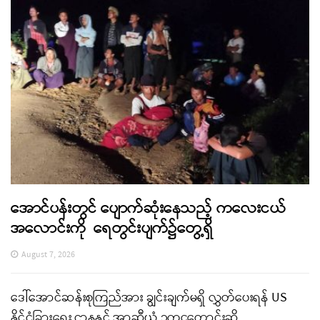
အောင်ပန်းတွင် ပျောက်ဆုံးနေသည့် ကလေးငယ်
အလောင်းကို ရေတွင်းပျက်၌တွေ့ရှိ
August 7, 2026
ဒေါ်အောင်ဆန်းစုကြည်အား ချွင်းချက်မရှိ လွှတ်ပေးရန် US
နိုင်ငံခြားရေး ဌာနနှင့် အာဆီယံ ဥက္ကဋ္ဌတောင်းဆို