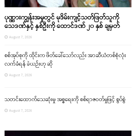
ပုဏ္ဏားကျွန်းအမှုတွင် မုဒိမ်းကျင့်သတ်ဖြတ်သူကို
သေဒဏ်နှင့် နှစ်ဦးကို ထောင်ဒဏ် ၂၀ နှစ် ချမှတ်
August 7, 2026
စစ်အုပ်စုကို ထိုင်းက ဖိတ်ခေါ်သော်လည်း အာဆီယံတစ်စုံလုံး
လက်ခံရန် ခဲယဉ်းဟု ဆို
August 7, 2026
သတင်းထောက်သေဆုံးမှု အစ္စရေးကို စစ်ရာဇဝတ်မှုဖြင့် စွပ်စွဲ
August 7, 2026