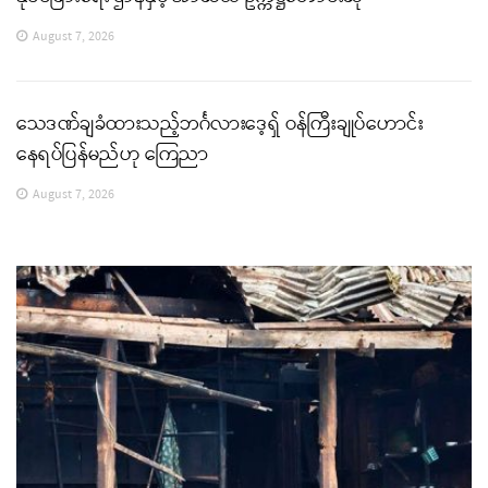
August 7, 2026
သေဒဏ်ချခံထားသည့်ဘင်္ဂလားဒေ့ရှ် ဝန်ကြီးချုပ်ဟောင်း
နေရပ်ပြန်မည်ဟု ကြေညာ
August 7, 2026