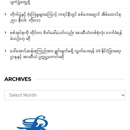
ပျက်၌တွေ့ရှိ
တိုက်ပွဲနှင့် ဗုံးကြဲမှုများကြောင့် ကရင်နီတွင် စစ်ဘေးရှောင် အိမ်ထောင်စု
၂၅၀ နီးပါး တိုးလာ
စစ်အုပ်စုကို ထိုင်းက ဖိတ်ခေါ်သော်လည်း အာဆီယံတစ်စုံလုံး လက်ခံရန်
ခဲယဉ်းဟု ဆို
ဒေါ်အောင်ဆန်းစုကြည်အား ချွင်းချက်မရှိ လွှတ်ပေးရန် US နိုင်ငံခြားရေး
ဌာနနှင့် အာဆီယံ ဥက္ကဋ္ဌတောင်းဆို
ARCHIVES