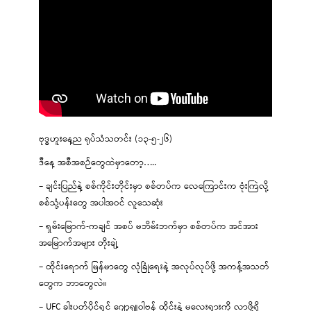
ဗုဒ္ဓဟူးနေ့ည ရုပ်သံသတင်း (၁၃-၅-၂၆)
ဒီနေ့ အစီအစဉ်တွေထဲမှာတော့…..
– ချင်းပြည်နဲ့ စစ်ကိုင်းတိုင်းမှာ စစ်တပ်က လေကြောင်းက ဗုံးကြဲလို့
စစ်သုံ့ပန်းတွေ အပါအဝင် လူသေဆုံး
– ရှမ်းမြောက်-ကချင် အစပ် မဘိမ်းဘက်မှာ စစ်တပ်က အင်အား
အမြောက်အများ တိုးချဲ့
– ထိုင်းရောက် မြန်မာတွေ လုံခြုံရေးနဲ့ အလုပ်လုပ်ဖို့ အကန့်အသတ်
တွေက ဘာတွေလဲ။
– UFC ခါးပတ်ပိုင်ရှင် ဂျော့ရှူဝါဗန် ထိုင်းနဲ့ မလေးရှားကို လာဖို့ရှိ