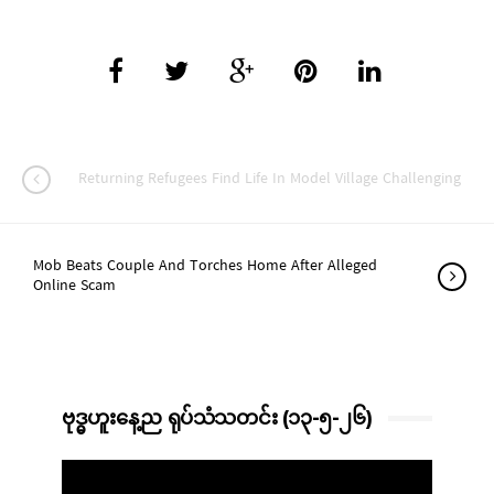
Returning Refugees Find Life In Model Village Challenging
Mob Beats Couple And Torches Home After Alleged
Online Scam
ဗုဒ္ဓဟူးနေ့ည ရုပ်သံသတင်း (၁၃-၅-၂၆)