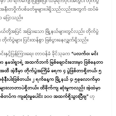
မှာ ၁၀ ရက်ကျော်ပြီဖြစ်ပြီး ယခုရက်ပိုင်းအတွင်း တိုက်ပွဲ
ရွာအနီးတဝှိုက်ပစ်ခတ်မှုများပါရှိသည်လည်းအတွက် ထပ်မံ
းက ပြောသည်။
နယ်တို့အပြင် အခြားသော မြို့နယ်များတွင်လည်း တိုက်ပွဲ
း တိုက်ပွဲများ ပြင်းထန်စွာ ဖြစ်ပွားနေလျှက်ရှိသည်။
းနှင့်ပြန်ကြားရေး တာဝန်ခံ ခိုင်သုခက
“ပလက်ဝ၊ မင်း
မှာ နှမဒါရွာရဲ့ အထက်ဘက် မြစ်ချောင်းဘေးမှာ ဖြစ်နေတာ
 အဲ့ဒီမှာ တိုက်ပွဲအကြိမ် ရေက ၄ ပွဲဖြစ်တာရှိတယ်၊ ၅
စုံနီးပါးဖြစ်တယ်။ ၂ ရက်နေ့က မြို့နယ် ၄၊ ၅ခုလောက်မှာ
ီးများလာတာပဲရှိတယ်။ ထိခိုက်ကျ ဆုံးမှုကလည်း အဲ့ထဲမှာ
စစ်တပ်က ကျဆုံးမှုပေါင်း ၁၀၀ အထက်ရှိသွားပြီဗျ”
ဟု