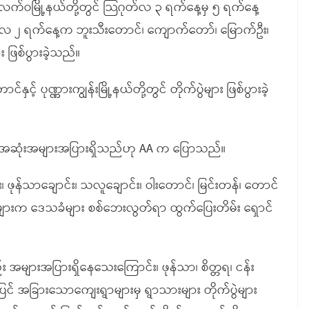
ယ် ပလက်ဝမြို့နယ်တို့တွင် သြဂုတ်လ ၃ ရက်နေ့မှ ၅ ရက်နေ့
သြဂုတ်လ ၂ ရက်နေ့က ဘူးသီးတောင်၊ ကျောက်တော်၊ မြောက်ဦး၊
း ဖြစ်ပွားခဲ့သည်။
ုဏ္ဏားကျွန်းမြို့နယ်တို့တွင် တိုက်ပွဲများ ဖြစ်ပွားခဲ့
ျအဆုံးအများအပြားရှိသည်ဟု AA က ပြောသည်။
 ဖုန်သာချောင်း၊ သလူချောင်း၊ ဝါးတောင်၊ မြင်းတန်၊ တောင်
ာများက ဒေသခံများ စစ်ဘေးလွတ်ရာ ထွက်ပြေးတိမ်း ရှောင်
 အများအပြားရှိနေသေးကြောင်း၊ ဖုန်သာ၊ စိတ္တရ၊ ငန်း
င် အခြားသောကျေးရွာများမှ ရွာသားများ တိုက်ပွဲများ