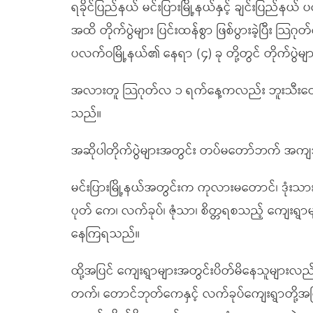
ရခိုင်ပြည်နယ် မင်းပြားမြို့နယ်နှင့် ချင်းပြည်န
အထိ တိုက်ပွဲများ ပြင်းထန်စွာ ဖြစ်ပွားခဲ့ပြီး 
ပလက်ဝမြို့နယ်၏ နေရာ (၄) ခု တို့တွင် တိုက်ပွဲမျာ
အလားတူ သြဂုတ်လ ၁ ရက်နေ့ကလည်း ဘူးသီးတောင်နှင့် ပ
သည်။
အဆိုပါတိုက်ပွဲများအတွင်း တပ်မတော်ဘက် အက
မင်းပြားမြို့နယ်အတွင်းက ကုလားမတောင်၊ ဒုံးသား၊
ပုတ် ကေ၊ လက်ခုပ်၊ ဇုံသာ၊ စိတ္တရစသည့် ကျေးရွ
နေကြရသည်။
ထို့အပြင် ကျေးရွာများအတွင်းပိတ်မိနေသူများလည်း
တက်၊ တောင်ဘုတ်ကေနှင့် လက်ခုပ်ကျေးရွာတို့အပြ