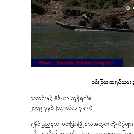
မင်းပြား အရပ်သား ၃
သတင်းနှင့် မီဒီယာ ကွန်ရက်။
၂၀၁၉ ခုနှစ်၊ သြဂုတ်လ ၇ ရက်။
ရခိုင်ပြည်နယ်၊ မင်းပြားမြို့နယ်အတွင်း တိုက်ပွ