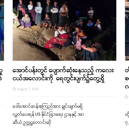
သူ
အောင်ပန်းတွင် ပျောက်ဆုံးနေသည့် ကလေး
တ
်
ငယ်အလောင်းကို ရေတွင်းပျက်၌တွေ့ရှိ
စ
August 7, 2026
ဒေါ်အောင်ဆန်းစုကြည်အား ချွင်းချက်မရှိ
လွှတ်ပေးရန် US နိုင်ငံခြားရေး ဌာနနှင့် အာ
ထိ
ဆီယံ ဥက္ကဋ္ဌတောင်းဆို
၇ 