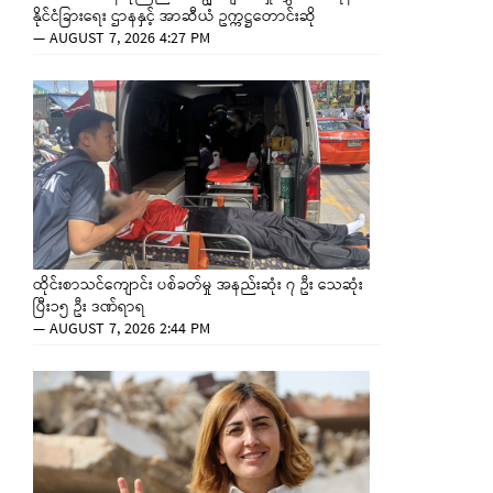
နိုင်ငံခြားရေး ဌာနနှင့် အာဆီယံ ဥက္ကဋ္ဌတောင်းဆို
—
AUGUST 7, 2026 4:27 PM
ထိုင်းစာသင်ကျောင်း ပစ်ခတ်မှု အနည်းဆုံး ၇ ဦး သေဆုံး
ပြီး၁၅ ဦး ဒဏ်ရာရ
—
AUGUST 7, 2026 2:44 PM