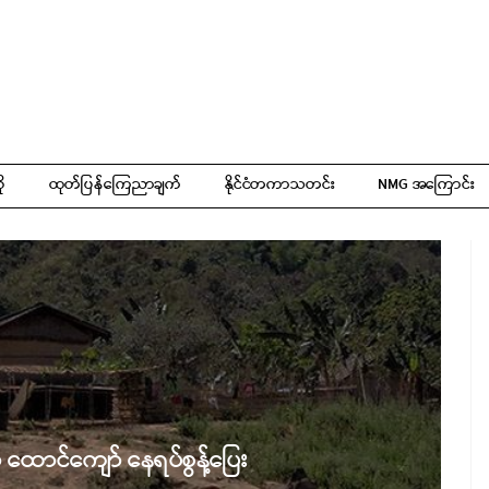
ို
ထုတ်ပြန်ကြေညာချက်
နိုင်ငံတကာသတင်း
NMG အကြောင်း
 ထောင်ကျော် နေရပ်စွန့်ပြေး