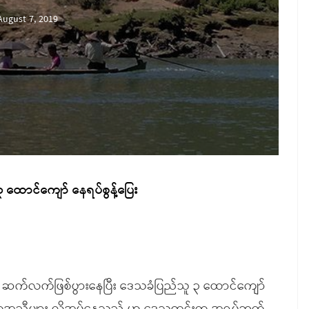
August 7, 2019
 ထောင်ကျော် နေရပ်စွန့်ပြေး
ဲများ ဆက်လက်ဖြစ်ပွားနေပြီး ဒေသခံပြည်သူ ၃ ထောင်ကျော်