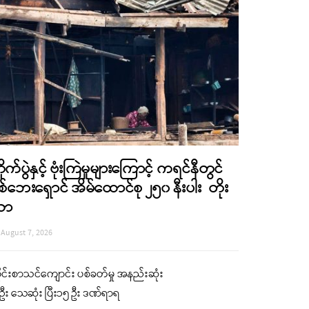
ိုက်ပွဲနှင့် ဗုံးကြဲမှုများကြောင့် ကရင်နီတွင်
စ်ဘေးရှောင် အိမ်ထောင်စု ၂၅၀ နီးပါး တိုး
လာ
August 7, 2026
ုင်းစာသင်ကျောင်း ပစ်ခတ်မှု အနည်းဆုံး
ဦး သေဆုံး ပြီး၁၅ ဦး ဒဏ်ရာရ