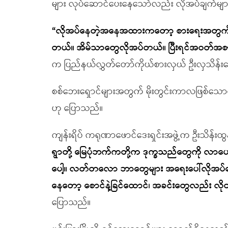
များ လုပ်ဆောင်ပေးနေသော်လည်း လိုအပ်ချက်မျ
“လိုအပ်နေတဲ့အနေအထားကတော့ စားရေးအတွက်လိ
တယ်။ အိမ်သာတွေလိုအပ်တယ်။ ပြီးရင်အဝတ်အစာ
က ပြည်နယ်လွှတ်တော်ကိုယ်စားလှယ် ဦးလှသိန်
စစ်ဘေးရှောင်များအတွက် မိုးတွင်းကာလဖြစ်သောက
ဟု ပြောသည်။
ကျန်းရိပ် ကရုဏာဖောင်ဒေးရှင်းအဖွဲ့က ဦးသိန်းထ
ရွာတို့ မြေပုံဘက်ကတို့က ဒုက္ခသည်တွေကို 
ပေါ့။ လတ်တလော ဘာတွေများ အရေးပေါ်လိုအပ်နေလ
နေတော့ စောင်နဲ့ခြင်ထောင်၊ အခင်းတွေလည်း လိ
ပြောသည်။