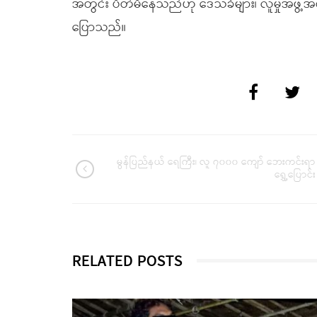
အတွင်း ပိတ်မိနေသည်ဟု ဒေသခံများ၊ လူမှုအဖွဲ့အ
ပြောသည်။
မွန်ပြည်နယ် ရေကြီး၊ လူ ၇၀၀၀ ကျော် ဘေးကင်းရာ
ရွှေ့ပြောင်း
RELATED POSTS