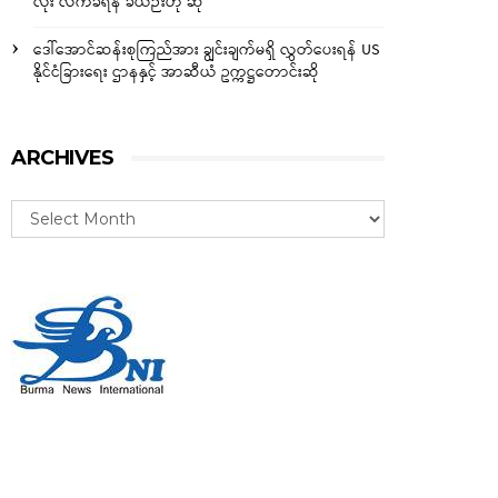
လုံး လက်ခံရန် ခဲယဉ်းဟု ဆို
ဒေါ်အောင်ဆန်းစုကြည်အား ချွင်းချက်မရှိ လွှတ်ပေးရန် US
နိုင်ငံခြားရေး ဌာနနှင့် အာဆီယံ ဥက္ကဋ္ဌတောင်းဆို
ARCHIVES