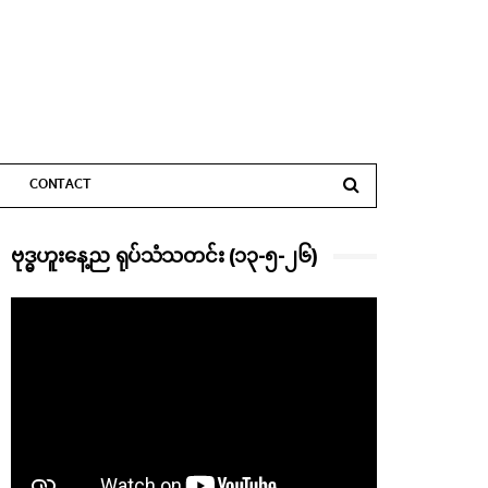
CONTACT
ဗုဒ္ဓဟူးနေ့ည ရုပ်သံသတင်း (၁၃-၅-၂၆)