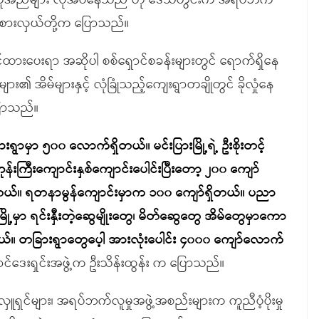
်အကူအညီများ လိုအပ်နေသည် ဟု ဒေသတွင်းက အရပ်ဘက်
ုယ်စားလှယ်တို့က ပြောသည်။
ွင့်ထားပေးရာ အဆိုပါ စစ်ရှောင်စခန်းများတွင် ရောက်ရှိနေ
များ၏ အိမ်များနှင့် လုံခြုံသည့်ကျေးရွာတချိုတွင် ခိုလှုံနေ
ောသည်။
ာမှာ ၅၀၀ လောက်ရှိတယ်။ မင်းပြားမြို့ရဲ့ ဦးစိုးတင့်
န်းကြီးကျောင်းနှစ်ကျောင်းပေါင်းပြီးတော့ ၂၀၀ ကျော်
တယ်။ ရတနာမွန်ကျောင်းမှာက ၁၀၀ ကျော်ရှိတယ်။ ပညာ
့မှာ ရင်းနှီးတဲ့ဆွေမျိုးတွေ၊ မိတ်ဆွေတွေ အိမ်တွေမှာကော
။ တခြားရွာတွေပေ့ါ အားလုံးပေါင်း ၄၀၀၀ ကျော်လောက်
ောင်ဒေးရှင်းအဖွဲ့က ဦးသိန်းထွန်း က ပြောသည်။
ရှင်များ၊ အရပ်ဘက်လူမှုအဖွဲ့အစည်းများက ကူညီပံ့ပိုးမှု