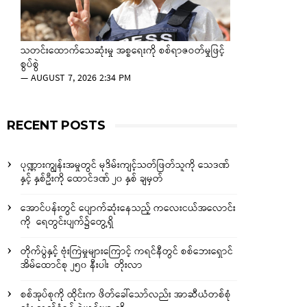
သတင်းထောက်သေဆုံးမှု အစ္စရေးကို စစ်ရာဇဝတ်မှုဖြင့်
စွပ်စွဲ
—
AUGUST 7, 2026 2:34 PM
RECENT POSTS
ပုဏ္ဏားကျွန်းအမှုတွင် မုဒိမ်းကျင့်သတ်ဖြတ်သူကို သေဒဏ်
နှင့် နှစ်ဦးကို ထောင်ဒဏ် ၂၀ နှစ် ချမှတ်
အောင်ပန်းတွင် ပျောက်ဆုံးနေသည့် ကလေးငယ်အလောင်း
ကို ရေတွင်းပျက်၌တွေ့ရှိ
တိုက်ပွဲနှင့် ဗုံးကြဲမှုများကြောင့် ကရင်နီတွင် စစ်ဘေးရှောင်
အိမ်ထောင်စု ၂၅၀ နီးပါး တိုးလာ
စစ်အုပ်စုကို ထိုင်းက ဖိတ်ခေါ်သော်လည်း အာဆီယံတစ်စုံ