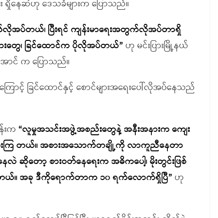
ား ရှိနေဆဲဟု ဒေသခံများက ပြောသည်။
ုအပ်တယ်၊ ပြီးရင် ကျန်းမာရေးအတွက်လိုအပ်တာရှိ
းတွေ၊ ခြင်ထောင်က ပိုလိုအပ်တယ်”
ဟု မင်းပြားမြို့နယ်
းအောင် က ပြောသည်။
ြောင့် ခြင်ထောင်နှင့် စောင်များအရေးပေါ်လိုအပ်နေသည်
ွန်းက
“လူမှုအသင်းအဖွဲ့အစည်းတွေနဲ့ အနီးအနားက ကျေး
လာပေးကြ တယ်။ အစားအသောက်တချို့ကို လာကူညီနေတာ
ဲ ဆိုတော့ စားဝတ်နေရေးက အဓိကပေါ့၊ မိုးတွင်းဖြစ်
ုတယ်။ အခု ဒီကိုရောက်တာက ၁၀ ရက်လောက်ရှိပြီ”
ဟု