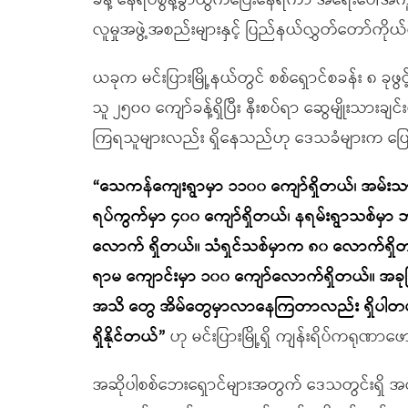
ခန့် နေရပ်စွန့်ခွာထွက်ပြေးနေရကာ အရေးပေါ
လူမှုအဖွဲ့အစည်းများနှင့် ပြည်နယ်လွှတ်တော်ကိ
ယခုက မင်းပြားမြို့နယ်တွင် စစ်ရှောင်စခန်း ၈ ခုဖ
သူ ၂၅၀၀ ကျော်ခန့်ရှိပြီး နီးစပ်ရာ ဆွေမျိုးသားချင်း
ကြရသူများလည်း ရှိနေသည်ဟု ဒေသခံများက ပြ
“သေကန်ကျေးရွာမှာ ၁၁၀၀ ကျော်ရှိတယ်၊ အမ်းသားရွ
ရပ်ကွက်မှာ ၄၀၀ ကျော်ရှိတယ်၊ နရမ်းရွာသစ်မှာ ဘု
လောက် ရှိတယ်။ သံရှင်သစ်မှာက ၈၀ လောက်ရှိ
ရာမ ကျောင်းမှာ ၁၀၀ ကျော်လောက်ရှိတယ်။ အခုမြို
အသိ တွေ အိမ်တွေမှာလာနေကြတာလည်း ရှိပါတယ်
ရှိနိုင်တယ်”
ဟု မင်းပြားမြို့ရှိ ကျန်းရိပ်ကရုဏာဖ
အဆိုပါစစ်ဘေးရှောင်များအတွက် ဒေသတွင်းရှိ အလှူ