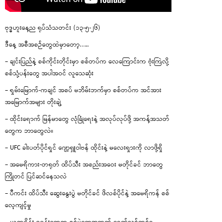
ဗုဒ္ဓဟူးနေ့ည ရုပ်သံသတင်း (၁၃-၅-၂၆)
ဒီနေ့ အစီအစဉ်တွေထဲမှာတော့…..
– ချင်းပြည်နဲ့ စစ်ကိုင်းတိုင်းမှာ စစ်တပ်က လေကြောင်းက ဗုံးကြဲလို့
စစ်သုံ့ပန်းတွေ အပါအဝင် လူသေဆုံး
– ရှမ်းမြောက်-ကချင် အစပ် မဘိမ်းဘက်မှာ စစ်တပ်က အင်အား
အမြောက်အများ တိုးချဲ့
– ထိုင်းရောက် မြန်မာတွေ လုံခြုံရေးနဲ့ အလုပ်လုပ်ဖို့ အကန့်အသတ်
တွေက ဘာတွေလဲ။
– UFC ခါးပတ်ပိုင်ရှင် ဂျော့ရှူဝါဗန် ထိုင်းနဲ့ မလေးရှားကို လာဖို့ရှိ
– အမေရိကား-တရုတ် ထိပ်သီး အစည်းအဝေး မတိုင်ခင် ဘာတွေ
ကြိုတင် ပြင်ဆင်နေသလဲ
– ပီကင်း ထိပ်သီး ဆွေးနွေးပွဲ မတိုင်ခင် ဖိလစ်ပိုင်နဲ့ အမေရိကန် စစ်
လေ့ကျင့်မှု