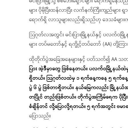
မင်းပြားမြို့သို့ စစ်ဘေးရှောင်များ ရောက်ရှိနေသည်
များ ပိုမိုပြီးထန်လာပြီး လက်နက်ကြီးကျည်များ 
ရောက်ရှိ လာသူများလည်းရှိသည်ဟု ဒေသခံမျာ
သြဂုတ်လအတွင်း မင်းပြားမြို့နယ်နှင့် ပလက်ဝမြို့
များ တပ်မတော်နှင့် ရက္ခိုင့်တပ်တော် (AA) တို့ကြာ
ထိုတိုက်ပွဲအခြေအနေများနှင့် ပတ်သက်၍ AA သတင်
ပြား အဲ့ဒီမှာတွေ ဖြစ်နေတယ်။ ပလက်ဝမြို့နယ်ထဲ
ရှိတယ်။ သြဂုတ်လထဲမှ ၁ ရက်နေ့ကနေ ၅ ရက်နေ့အထိ
ပွဲ ၆ ပွဲ ဖြစ်တာရှိတယ်။ နယ်မြေကလည်း မြို့နယ်အ
တပြိုင် တည်းဖြစ်တယ်။ တိုက်ပွဲအကြိမ်ရေက ပိုပြ
စံချိန်တင် လို့ပြောလို့ရတယ်။ ၅ ရက်အတွင်း ဗမာ
ပြောသည်။