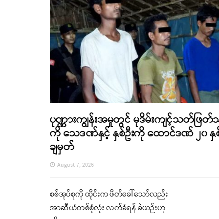
ပုဏ္ဏားကျွန်းအမှုတွင် မုဒိမ်းကျင့်သတ်ဖြတ်
ကို သေဒဏ်နှင့် နှစ်ဦးကို ထောင်ဒဏ် ၂၀ နှစ
ချမှတ်
August 7, 2026
စစ်အုပ်စုကို ထိုင်းက ဖိတ်ခေါ်သော်လည်း
အာဆီယံတစ်စုံလုံး လက်ခံရန် ခဲယဉ်းဟု