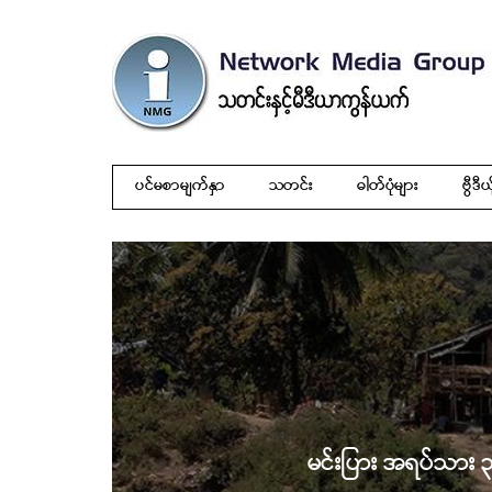
ပင်မစာမျက်နှာ
သတင်း
ဓါတ်ပုံများ
ဗွီဒီယ
မင်းပြား အရပ်သား ၃