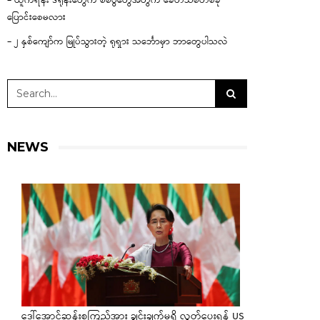
– ယူကရိန်း ဒရုန်းတွေက စစ်ပွဲတွေအတွက် ခေတ်သစ်တစ်ခု
ပြောင်းစေမလား
– ၂ နှစ်ကျော်က မြုပ်သွားတဲ့ ရုရှား သင်္ဘောမှာ ဘာတွေပါသလဲ
NEWS
ဒေါ်အောင်ဆန်းစုကြည်အား ချွင်းချက်မရှိ လွှတ်ပေးရန် US