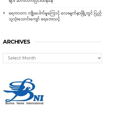
များ ဆက်လက်ပြင်းထန်နေ
ရေကာတာ ကျိုးပေါက်မှုကြောင့် လေးမျက်နှာမြို့တွင် ပြည်
သူသုံးသောင်းကျော် ရေဘေးသင့်
ARCHIVES