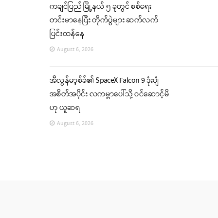
ကချင်ပြည် မြို့နယ် ၅ ခုတွင် စစ်ရေး
တင်းမာနေပြီး တိုက်ပွဲများ ဆက်လက်
ပြင်းထန်နေ
August 6, 2026
အီလွန်မာ့စ်ခ်၏ SpaceX Falcon 9 ဒုံးပျံ
အစိတ်အပိုင်း လကမ္ဘာပေါ်သို့ ဝင်ဆောင့်မိ
ဟု ယူဆရ
August 6, 2026