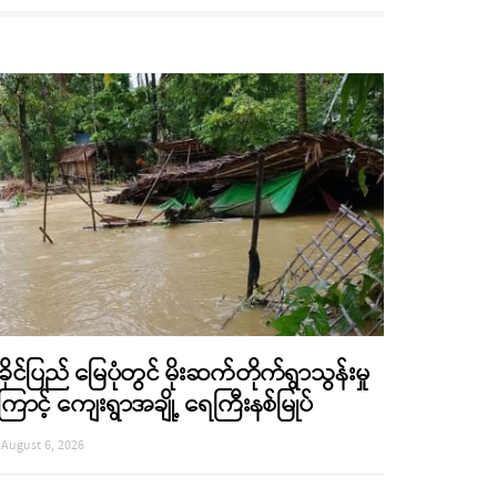
ခိုင်ပြည် မြေပုံတွင် မိုးဆက်တိုက်ရွာသွန်းမှု
ြောင့် ကျေးရွာအချို့ ရေကြီးနစ်မြုပ်
August 6, 2026