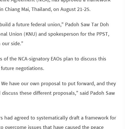
sefire Agreement (NCA), has approved a framework
n Chiang Mai, Thailand, on August 21-25.
uild a future federal union,” Padoh Saw Tar Doh
ional Union (KNU) and spokesperson for the PPST,
 our side.”
s of the NCA-signatory EAOs plan to discuss this
future negotiations.
 We have our own proposal to put forward, and they
d discuss these different proposals,” said Padoh Saw
s had agreed to systematically draft a framework for
to overcome issues that have caused the peace