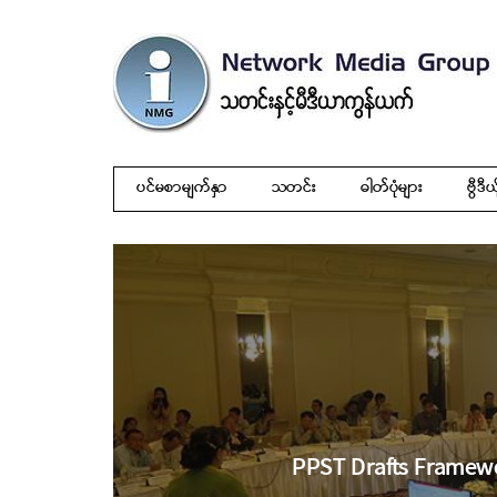
ပင်မစာမျက်နှာ
သတင်း
ဓါတ်ပုံများ
ဗွီဒီယ
PPST Drafts Framew