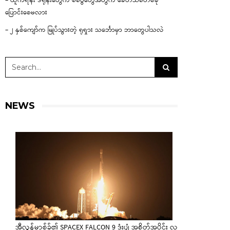
– ယူကရိန်း ဒရုန်းတွေက စစ်ပွဲတွေအတွက် ခေတ်သစ်တစ်ခု
ပြောင်းစေမလား
– ၂ နှစ်ကျော်က မြုပ်သွားတဲ့ ရုရှား သင်္ဘောမှာ ဘာတွေပါသလဲ
NEWS
အီလွန်မာ့စ်ခ်၏ SPACEX FALCON 9 ဒုံးပျံ အစိတ်အပိုင်း လ