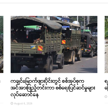
်
ကချင်မြောက်ဖျားပိုင်းတွင် စစ်အုပ်စုက
ရ
အင်အားဖြည့်တင်းကာ စစ်ရေးပြင်ဆင်မှုများ
က
လုပ်ဆောင်နေ
August 6, 2026