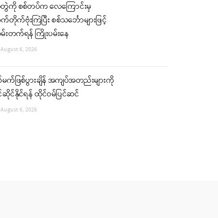
ံတွဲကို စစ်တပ်က လေကြောင်းမှ
်တိုက်ဗုံးကြဲပြီး စစ်သင်္ဘောများဖြင့်
မ်းတက်ရန် ကြိုးပမ်းနေ
August 6, 2026
်မက်ဖြစ်ပွားချိန် အကျပ်အတည်းများကို
်ဆိုင်နိုင်ရန် ထိုင်ဝမ်ပြင်ဆင်
August 6, 2026