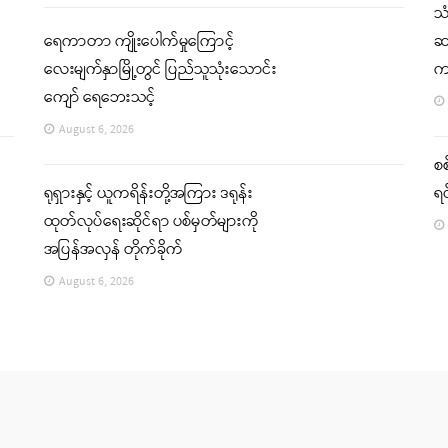
သ
ရေကာတာ ကျိုးပေါက်မှုကြောင့်
ဆက
လေးမျက်နှာမြို့တွင် ပြည်သူသုံးသောင်း
က
ကျော် ရေဘေးသင့်
August 6, 2026
စစ
ရုရှားနှင့် ယူကရိန်းတို့အကြား ဒရုန်း
ရင
ထုတ်လုပ်ရေးဆိုင်ရာ ပစ်မှတ်များကို
အပြန်အလှန် တိုက်ခိုက်
August 6, 2026