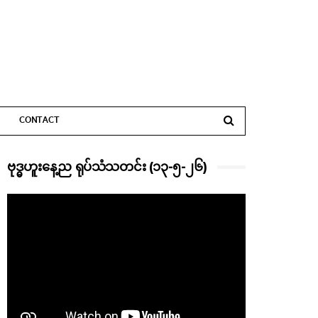
CONTACT
ဗုဒ္ဓဟူးနေ့ည ရုပ်သံသတင်း (၁၃-၅-၂၆)