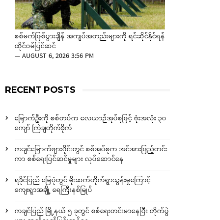
စစ်မက်ဖြစ်ပွားချိန် အကျပ်အတည်းများကို ရင်ဆိုင်နိုင်ရန်
ထိုင်ဝမ်ပြင်ဆင်
—
AUGUST 6, 2026 3:56 PM
RECENT POSTS
မြောက်ဦးကို စစ်တပ်က လေယာဉ်အုပ်စုဖြင့် ဗုံးအလုံး ၃၀
ကျော် ကြဲချတိုက်ခိုက်
ကချင်မြောက်ဖျားပိုင်းတွင် စစ်အုပ်စုက အင်အားဖြည့်တင်း
ကာ စစ်ရေးပြင်ဆင်မှုများ လုပ်ဆောင်နေ
ရခိုင်ပြည် မြေပုံတွင် မိုးဆက်တိုက်ရွာသွန်းမှုကြောင့်
ကျေးရွာအချို့ ရေကြီးနစ်မြုပ်
ကချင်ပြည် မြို့နယ် ၅ ခုတွင် စစ်ရေးတင်းမာနေပြီး တိုက်ပွဲ