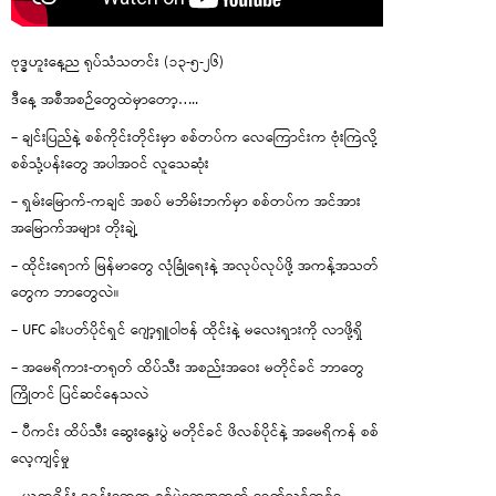
ဗုဒ္ဓဟူးနေ့ည ရုပ်သံသတင်း (၁၃-၅-၂၆)
ဒီနေ့ အစီအစဉ်တွေထဲမှာတော့…..
– ချင်းပြည်နဲ့ စစ်ကိုင်းတိုင်းမှာ စစ်တပ်က လေကြောင်းက ဗုံးကြဲလို့
စစ်သုံ့ပန်းတွေ အပါအဝင် လူသေဆုံး
– ရှမ်းမြောက်-ကချင် အစပ် မဘိမ်းဘက်မှာ စစ်တပ်က အင်အား
အမြောက်အများ တိုးချဲ့
– ထိုင်းရောက် မြန်မာတွေ လုံခြုံရေးနဲ့ အလုပ်လုပ်ဖို့ အကန့်အသတ်
တွေက ဘာတွေလဲ။
– UFC ခါးပတ်ပိုင်ရှင် ဂျော့ရှူဝါဗန် ထိုင်းနဲ့ မလေးရှားကို လာဖို့ရှိ
– အမေရိကား-တရုတ် ထိပ်သီး အစည်းအဝေး မတိုင်ခင် ဘာတွေ
ကြိုတင် ပြင်ဆင်နေသလဲ
– ပီကင်း ထိပ်သီး ဆွေးနွေးပွဲ မတိုင်ခင် ဖိလစ်ပိုင်နဲ့ အမေရိကန် စစ်
လေ့ကျင့်မှု