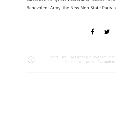
Benevolent Army, the New Mon State Party a
More IDPs Flee Fighting in Northern Shan
State amid Reports of Casualties