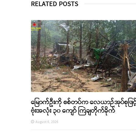
RELATED POSTS
မြောက်ဦးကို စစ်တပ်က လေယာဉ်အုပ်စုဖြင့
ဗုံးအလုံး ၃၀ ကျော် ကြဲချတိုက်ခိုက်
August 6, 2026