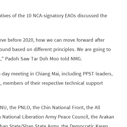
ives of the 10 NCA-signatory EAOs discussed the
eve before 2020, how we can move forward after
und based on different principles. We are going to
t],” Padoh Saw Tar Doh Moo told NMG.
e-day meeting in Chiang Mai, including PPST leaders,
, members of their respective technical support
NU, the PNLO, the Chin National Front, the All
 National Liberation Army Peace Council, the Arakan
 Shan State/Shan State Army, the Democratic Karen