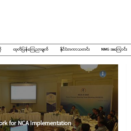
ို
ထုတ်ပြန်ကြေညာချက်
နိုင်ငံတကာသတင်း
NMG အကြောင်း
ork for NCA Implementation