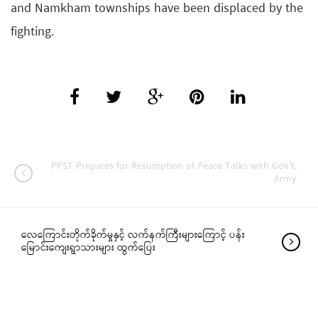
and Namkham townships have been displaced by the
fighting.
PPST Prepares for Resumption of Peace Talks with Gov’t,
Army
လေကြောင်းတိုက်ခိုက်မှုနှင့် လက်နက်ကြီးများကြောင့် ပန်း
မြောင်းကျေးရွာသားများ ထွက်ပြေး