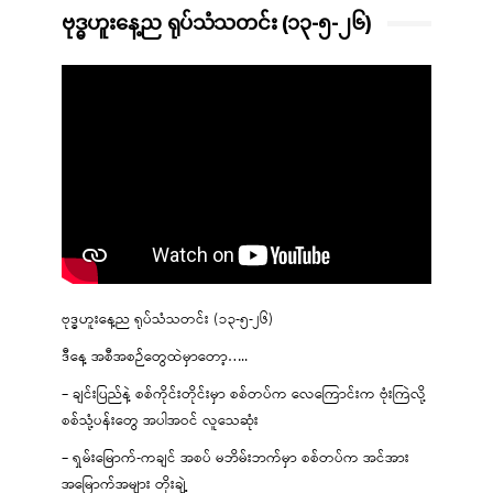
ဗုဒ္ဓဟူးနေ့ည ရုပ်သံသတင်း (၁၃-၅-၂၆)
ဗုဒ္ဓဟူးနေ့ည ရုပ်သံသတင်း (၁၃-၅-၂၆)
ဒီနေ့ အစီအစဉ်တွေထဲမှာတော့…..
– ချင်းပြည်နဲ့ စစ်ကိုင်းတိုင်းမှာ စစ်တပ်က လေကြောင်းက ဗုံးကြဲလို့
စစ်သုံ့ပန်းတွေ အပါအဝင် လူသေဆုံး
– ရှမ်းမြောက်-ကချင် အစပ် မဘိမ်းဘက်မှာ စစ်တပ်က အင်အား
အမြောက်အများ တိုးချဲ့