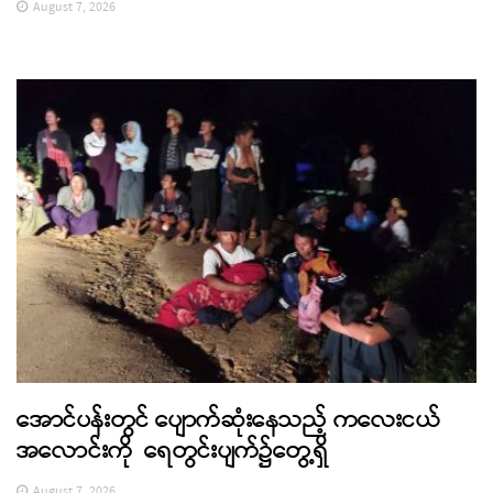
August 7, 2026
အောင်ပန်းတွင် ပျောက်ဆုံးနေသည့် ကလေးငယ်
အလောင်းကို ရေတွင်းပျက်၌တွေ့ရှိ
August 7, 2026