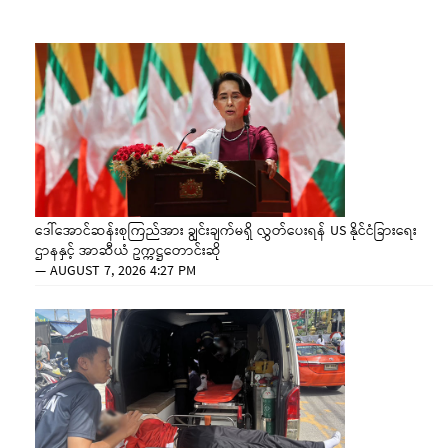
ဒေါ်အောင်ဆန်းစုကြည်အား ချွင်းချက်မရှိ လွှတ်ပေးရန် US နိုင်ငံခြားရေး
ဌာနနှင့် အာဆီယံ ဥက္ကဋ္ဌတောင်းဆို
—
AUGUST 7, 2026 4:27 PM