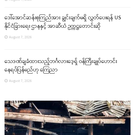
ဒေါ်အောင်ဆန်းစုကြည်အား ချွင်းချက်မရှိ လွှတ်ပေးရန် US
နိုင်ငံခြားရေး ဌာနနှင့် အာဆီယံ ဥက္ကဋ္ဌတောင်းဆို
August 7, 2026
သေဒဏ်ချခံထားသည့်ဘင်္ဂလားဒေ့ရှ် ဝန်ကြီးချုပ်ဟောင်း
နေရပ်ပြန်မည်ဟု ကြေညာ
August 7, 2026