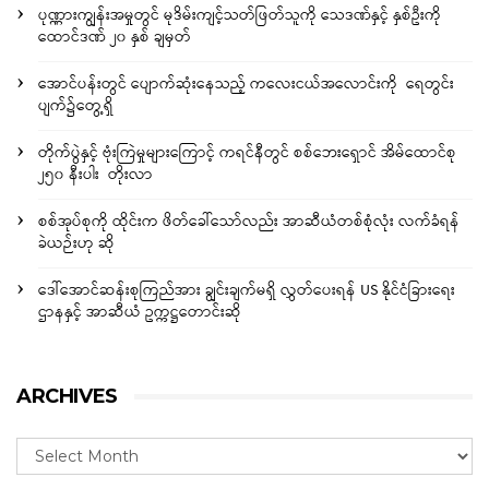
ပုဏ္ဏားကျွန်းအမှုတွင် မုဒိမ်းကျင့်သတ်ဖြတ်သူကို သေဒဏ်နှင့် နှစ်ဦးကို
ထောင်ဒဏ် ၂၀ နှစ် ချမှတ်
အောင်ပန်းတွင် ပျောက်ဆုံးနေသည့် ကလေးငယ်အလောင်းကို ရေတွင်း
ပျက်၌တွေ့ရှိ
တိုက်ပွဲနှင့် ဗုံးကြဲမှုများကြောင့် ကရင်နီတွင် စစ်ဘေးရှောင် အိမ်ထောင်စု
၂၅၀ နီးပါး တိုးလာ
စစ်အုပ်စုကို ထိုင်းက ဖိတ်ခေါ်သော်လည်း အာဆီယံတစ်စုံလုံး လက်ခံရန်
ခဲယဉ်းဟု ဆို
ဒေါ်အောင်ဆန်းစုကြည်အား ချွင်းချက်မရှိ လွှတ်ပေးရန် US နိုင်ငံခြားရေး
ဌာနနှင့် အာဆီယံ ဥက္ကဋ္ဌတောင်းဆို
ARCHIVES