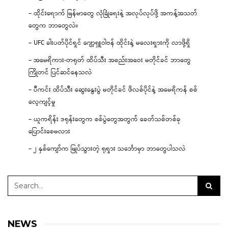
– ထိုင်းရောက် မြန်မာတွေ လုံခြုံရေးနဲ့ အလုပ်လုပ်ဖို့ အကန့်အသတ်
တွေက ဘာတွေလဲ။
– UFC ခါးပတ်ပိုင်ရှင် ဂျော့ရှူဝါဗန် ထိုင်းနဲ့ မလေးရှားကို လာဖို့ရှိ
– အမေရိကား-တရုတ် ထိပ်သီး အစည်းအဝေး မတိုင်ခင် ဘာတွေ
ကြိုတင် ပြင်ဆင်နေသလဲ
– ပီကင်း ထိပ်သီး ဆွေးနွေးပွဲ မတိုင်ခင် ဖိလစ်ပိုင်နဲ့ အမေရိကန် စစ်
လေ့ကျင့်မှု
– ယူကရိန်း ဒရုန်းတွေက စစ်ပွဲတွေအတွက် ခေတ်သစ်တစ်ခု
ပြောင်းစေမလား
– ၂ နှစ်ကျော်က မြုပ်သွားတဲ့ ရုရှား သင်္ဘောမှာ ဘာတွေပါသလဲ
NEWS