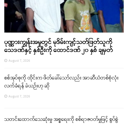
ပုဏ္ဏားကျွန်းအမှုတွင် မုဒိမ်းကျင့်သတ်ဖြတ်သူကို
သေဒဏ်နှင့် နှစ်ဦးကို ထောင်ဒဏ် ၂၀ နှစ် ချမှတ်
August 7, 2026
စစ်အုပ်စုကို ထိုင်းက ဖိတ်ခေါ်သော်လည်း အာဆီယံတစ်စုံလုံး
လက်ခံရန် ခဲယဉ်းဟု ဆို
August 7, 2026
သတင်းထောက်သေဆုံးမှု အစ္စရေးကို စစ်ရာဇဝတ်မှုဖြင့် စွပ်စွဲ