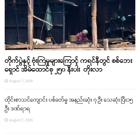
တိုက်ပွဲနှင့် ဗုံးကြဲမှုများကြောင့် ကရင်နီတွင် စစ်ဘေး
ရှောင် အိမ်ထောင်စု ၂၅၀ နီးပါး တိုးလာ
August 7, 2026
ထိုင်းစာသင်ကျောင်း ပစ်ခတ်မှု အနည်းဆုံး ၇ ဦး သေဆုံး ပြီး၁၅
ဦး ဒဏ်ရာရ
August 7, 2026