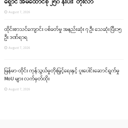
ရှောင် အိမ်ထောင်စု ၂၅၀ နီးပါး တိုးလာ
August 7, 2026
ထိုင်းစာသင်ကျောင်း ပစ်ခတ်မှု အနည်းဆုံး ၇ ဦး သေဆုံး ပြီး၁၅
ဦး ဒဏ်ရာရ
August 7, 2026
မြန်မာ-ထိုင်း ကုန်သွယ်မှုတိုးမြှင့်ရေးနှင့် ပူးပေါင်းဆောင်ရွက်မှု
MoU များ လက်မှတ်ထိုး
August 7, 2026