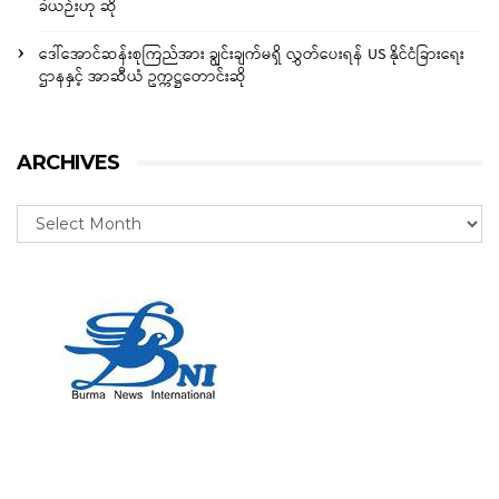
ခဲယဉ်းဟု ဆို
ဒေါ်အောင်ဆန်းစုကြည်အား ချွင်းချက်မရှိ လွှတ်ပေးရန် US နိုင်ငံခြားရေး
ဌာနနှင့် အာဆီယံ ဥက္ကဋ္ဌတောင်းဆို
ARCHIVES