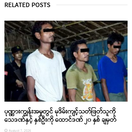
RELATED POSTS
ပုဏ္ဏားကျွန်းအမှုတွင် မုဒိမ်းကျင့်သတ်ဖြတ်သူကို
သေဒဏ်နှင့် နှစ်ဦးကို ထောင်ဒဏ် ၂၀ နှစ် ချမှတ်
August 7, 2026