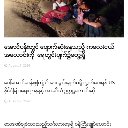
အောင်ပန်းတွင် ပျောက်ဆုံးနေသည့် ကလေးငယ်
အလောင်းကို ရေတွင်းပျက်၌တွေ့ရှိ
August 7, 2026
ဒေါ်အောင်ဆန်းစုကြည်အား ချွင်းချက်မရှိ လွှတ်ပေးရန် US
နိုင်ငံခြားရေး ဌာနနှင့် အာဆီယံ ဥက္ကဋ္ဌတောင်းဆို
August 7, 2026
သေဒဏ်ချခံထားသည့်ဘင်္ဂလားဒေ့ရှ် ဝန်ကြီးချုပ်ဟောင်း