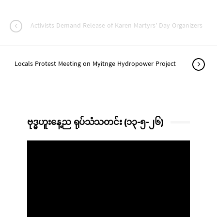
Activists Demand Release of Karen Martyrs’ Day Organizers
Locals Protest Meeting on Myitnge Hydropower Project
ဗုဒ္ဓဟူးနေ့ည ရုပ်သံသတင်း (၁၃-၅-၂၆)