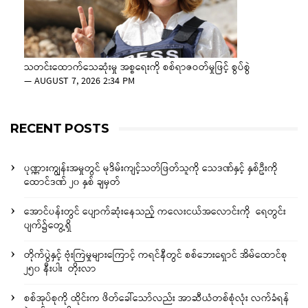
သတင်းထောက်သေဆုံးမှု အစ္စရေးကို စစ်ရာဇဝတ်မှုဖြင့် စွပ်စွဲ
—
AUGUST 7, 2026 2:34 PM
RECENT POSTS
ပုဏ္ဏားကျွန်းအမှုတွင် မုဒိမ်းကျင့်သတ်ဖြတ်သူကို သေဒဏ်နှင့် နှစ်ဦးကို
ထောင်ဒဏ် ၂၀ နှစ် ချမှတ်
အောင်ပန်းတွင် ပျောက်ဆုံးနေသည့် ကလေးငယ်အလောင်းကို ရေတွင်း
ပျက်၌တွေ့ရှိ
တိုက်ပွဲနှင့် ဗုံးကြဲမှုများကြောင့် ကရင်နီတွင် စစ်ဘေးရှောင် အိမ်ထောင်စု
၂၅၀ နီးပါး တိုးလာ
စစ်အုပ်စုကို ထိုင်းက ဖိတ်ခေါ်သော်လည်း အာဆီယံတစ်စုံလုံး လက်ခံရန်