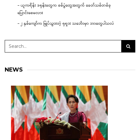
– ယူကရိန်း ဒရုန်းတွေက စစ်ပွဲတွေအတွက် ခေတ်သစ်တစ်ခု
ပြောင်းစေမလား
– ၂ နှစ်ကျော်က မြုပ်သွားတဲ့ ရုရှား သင်္ဘောမှာ ဘာတွေပါသလဲ
NEWS