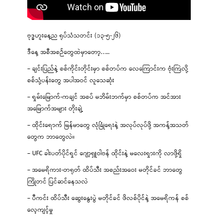
ဗုဒ္ဓဟူးနေ့ည ရုပ်သံသတင်း (၁၃-၅-၂၆)
ဒီနေ့ အစီအစဉ်တွေထဲမှာတော့…..
– ချင်းပြည်နဲ့ စစ်ကိုင်းတိုင်းမှာ စစ်တပ်က လေကြောင်းက ဗုံးကြဲလို့
စစ်သုံ့ပန်းတွေ အပါအဝင် လူသေဆုံး
– ရှမ်းမြောက်-ကချင် အစပ် မဘိမ်းဘက်မှာ စစ်တပ်က အင်အား
အမြောက်အများ တိုးချဲ့
– ထိုင်းရောက် မြန်မာတွေ လုံခြုံရေးနဲ့ အလုပ်လုပ်ဖို့ အကန့်အသတ်
တွေက ဘာတွေလဲ။
– UFC ခါးပတ်ပိုင်ရှင် ဂျော့ရှူဝါဗန် ထိုင်းနဲ့ မလေးရှားကို လာဖို့ရှိ
– အမေရိကား-တရုတ် ထိပ်သီး အစည်းအဝေး မတိုင်ခင် ဘာတွေ
ကြိုတင် ပြင်ဆင်နေသလဲ
– ပီကင်း ထိပ်သီး ဆွေးနွေးပွဲ မတိုင်ခင် ဖိလစ်ပိုင်နဲ့ အမေရိကန် စစ်
လေ့ကျင့်မှု