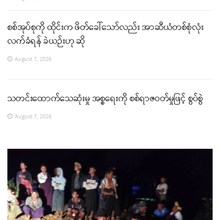
စစ်အုပ်စုကို ထိုင်းက ဖိတ်ခေါ်သော်လည်း အာဆီယံတစ်စုံလုံး
လက်ခံရန် ခဲယဉ်းဟု ဆို
August 7, 2026
သတင်းထောက်သေဆုံးမှု အစ္စရေးကို စစ်ရာဇဝတ်မှုဖြင့် စွပ်စွဲ
August 7, 2026