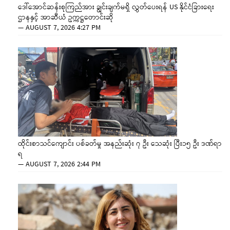
ဒေါ်အောင်ဆန်းစုကြည်အား ချွင်းချက်မရှိ လွှတ်ပေးရန် US နိုင်ငံခြားရေး
ဌာနနှင့် အာဆီယံ ဥက္ကဋ္ဌတောင်းဆို
—
AUGUST 7, 2026 4:27 PM
ထိုင်းစာသင်ကျောင်း ပစ်ခတ်မှု အနည်းဆုံး ၇ ဦး သေဆုံး ပြီး၁၅ ဦး ဒဏ်ရာ
ရ
—
AUGUST 7, 2026 2:44 PM