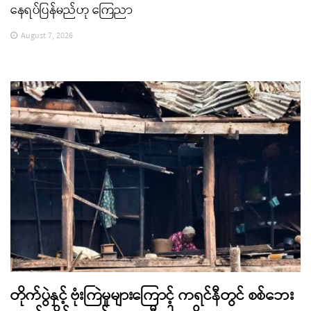
နေရပ်ပြန်မည်ဟု ကြေညာ
August 7, 2026
တိုက်ပွဲနှင့် ဗုံးကြဲမှုများကြောင့် ကရင်နီတွင် စစ်ဘေး