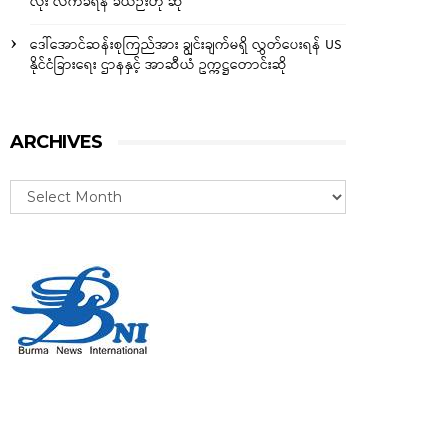
လုံး လက်ခံရန် ခဲယဉ်းဟု ဆို
ဒေါ်အောင်ဆန်းစုကြည်အား ချွင်းချက်မရှိ လွှတ်ပေးရန် US
နိုင်ငံခြားရေး ဌာနနှင့် အာဆီယံ ဥက္ကဋ္ဌတောင်းဆို
ARCHIVES