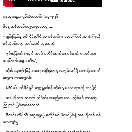
ဗုဒ္ဓဟူးနေ့ည ရုပ်သံသတင်း (၁၃-၅-၂၆)
ဒီနေ့ အစီအစဉ်တွေထဲမှာတော့…..
– ချင်းပြည်နဲ့ စစ်ကိုင်းတိုင်းမှာ စစ်တပ်က လေကြောင်းက ဗုံးကြဲလို့
စစ်သုံ့ပန်းတွေ အပါအဝင် လူသေဆုံး
– ရှမ်းမြောက်-ကချင် အစပ် မဘိမ်းဘက်မှာ စစ်တပ်က အင်အား
အမြောက်အများ တိုးချဲ့
– ထိုင်းရောက် မြန်မာတွေ လုံခြုံရေးနဲ့ အလုပ်လုပ်ဖို့ အကန့်အသတ်
တွေက ဘာတွေလဲ။
– UFC ခါးပတ်ပိုင်ရှင် ဂျော့ရှူဝါဗန် ထိုင်းနဲ့ မလေးရှားကို လာဖို့ရှိ
– အမေရိကား-တရုတ် ထိပ်သီး အစည်းအဝေး မတိုင်ခင် ဘာတွေ
ကြိုတင် ပြင်ဆင်နေသလဲ
– ပီကင်း ထိပ်သီး ဆွေးနွေးပွဲ မတိုင်ခင် ဖိလစ်ပိုင်နဲ့ အမေရိကန် စစ်
လေ့ကျင့်မှု