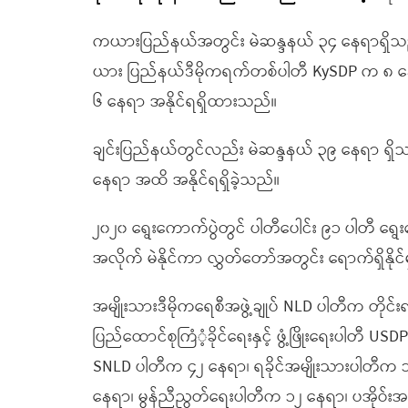
ကယားပြည်နယ်အတွင်း မဲဆန္ဒနယ် ၃၄ နေရာရှိသည့
ယား ပြည်နယ်ဒီမိုကရက်တစ်ပါတီ KySDP က ၈ နေရာ၊ 
၆ နေရာ အနိုင်ရရှိထားသည်။
ချင်းပြည်နယ်တွင်လည်း မဲဆန္ဒနယ် ၃၉ နေရာ ရှ
နေရာ အထိ အနိုင်ရရှိခဲ့သည်။
၂၀၂၀ ရွေးကောက်ပွဲတွင် ပါတီပေါင်း ၉၁ ပါတီ ရွေး
အလိုက် မဲနိုင်ကာ လွှတ်တော်အတွင်း ရောက်ရှိနိုင
အမျိုးသားဒီမိုကရေစီအဖွဲ့ချုပ် NLD ပါတီက တိုင
ပြည်ထောင်စုကြံံ့ခိုင်ရေးနှင့် ဖွံ့ဖြိုးရေးပါတီ U
SNLD ပါတီက ၄၂ နေရာ၊ ရခိုင်အမျိုးသားပါတီက
နေရာ၊ မွန်ညီညွတ်ရေးပါတီက ၁၂ နေရာ၊ ပအိုဝ်းအမ