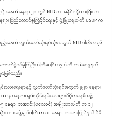
် အနက် နေရာ ၂၀ တွင် NLD က အနိုင်ရရှိထားပြီး၊ က
ပြည်ထောင်စုကြံ့ခိုင်ရေးနှင့် ဖွံ့ဖြိုးရေးပါတီ USDP က
ိသည့်အနက် လွှတ်တော်သုံးရပ်လုံးအတွက် NLD ပါတီက ၃၆
ကောက်ပွဲဝင်ခဲ့ကြပြီး ပါတီပေါင်း ၁၉ ပါတီ က မဲဆန္ဒနယ်
်မှာဖြစ်သည်။
်းရင်းသားရေးရာနှင့် လွှတ်တော်သုံးရပ်အတွက် ၉၂၀ နေရာ၊
SDP က ၇၁ နေရာ၊ ရှမ်းတိုင်းရင်းသားများဒီမိုကရေစီအဖွဲ့
 ၁၅ နေရာ၊ တအာင်း(ပလောင်) အမျိုးသားပါတီ က ၁၂
ျိုးသားအဖွဲ့ချုပ်ပါတီ က ၁၁ နေရာ၊ ကယားပြည်နယ် ဒီမို