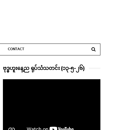
CONTACT
ဗုဒ္ဓဟူးနေ့ည ရုပ်သံသတင်း (၁၃-၅-၂၆)