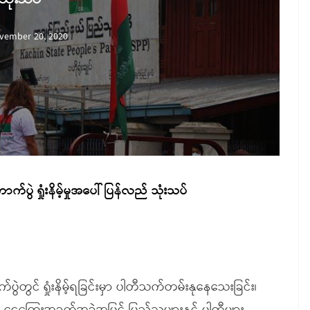
vember 20, 2020
က်ပွဲ ရှုံးနိမ့်မှုအပေါ် ပြန်လည် သုံးသပ်
ဲတွင် ရှုံးနိမ့်ရခြင်းမှာ ပါတီသက်တမ်းနုနေသေးခြင်း၊