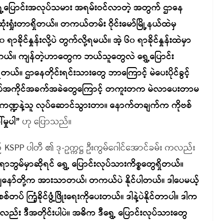
ေ့ပြောင်းအလုပ်သမား အရမ်းဝင်လာတဲ့ အတွက် ဌာနေ
ဆုံးရှုံးတာရှိတယ်။ တကယ်တမ်း ဝိုင်းမော်မြို့နယ်ထဲမှ
ိုင်နှုန်းလို့ပဲ တွက်လို့ရမယ်။ အဲ့ ၆၀ ရာခိုင်နှုန်းထဲမှာ
ှိတယ်။ ကျန်တဲ့ဟာတွေက ဘယ်သူတွေလဲ ရွှေ့ပြောင်း
တယ်။ ဌာနေတိုင်းရင်းသားတွေ ဘာကြောင့် မဲပေးပိုင်ခွင့်
 အလုပ်အကိုင်အခက်အခဲတွေကြောင့် တကူးတက မဲလာပေးတာမ
 သူ့ကဏ္ဍနဲ့သူ လုပ်ဆောင်သွားတာ။ နောက်တချက်က ကိုဗစ်
ှုပါ”
ဟု ပြောသည်။
့် KSPP ပါတီ ၏ ဒု-ဥက္ကဋ္ဌ ဦးကွမ်ဂေါင်အောင်ခမ်း ကလည်း
ဘွမ်မှာဆိုရင် ရွှေ့ ပြောင်းလုပ်သားကိစ္စတွေရှိတယ်။
ျနော်တို့က အားသာတယ်၊ တကယ်ပဲ နိုင်ပါတယ်။ ဒါပေမယ့်
် ကြံ့ခိုင်ဖွံ့ဖြိုးရေးကိုပေးတယ်။ ဒါနဲ့ပဲနိုင်တာပါ။ ဒါက
မှာလည်း ဒီအတိုင်းပါပဲ။ အဓိက ဒီရွှေ့ ပြောင်းလုပ်သားတွေ