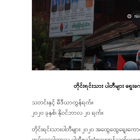
No
တိုင်းရင်းသား ပါတီများ ရွေးကော
သတင်းနှင့် မီဒီယာကွန်ရက်။
၂၀၂၀ ခုနှစ်၊ နိုဝင်ဘာလ ၂၀ ရက်။
တိုင်းရင်းသားပါတီများ ၂၀၂၀ အထွေထွေရွေးကောက်ပွ