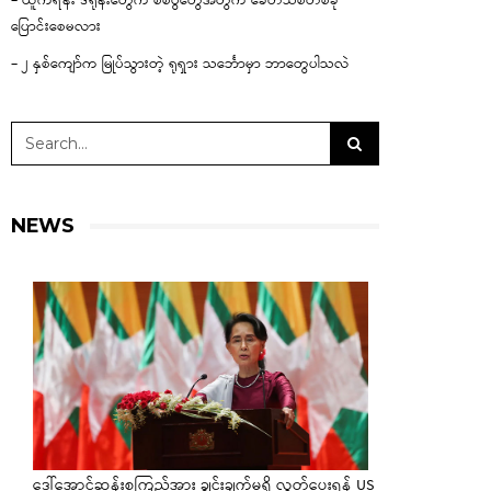
– ယူကရိန်း ဒရုန်းတွေက စစ်ပွဲတွေအတွက် ခေတ်သစ်တစ်ခု
ပြောင်းစေမလား
– ၂ နှစ်ကျော်က မြုပ်သွားတဲ့ ရုရှား သင်္ဘောမှာ ဘာတွေပါသလဲ
NEWS
ဒေါ်အောင်ဆန်းစုကြည်အား ချွင်းချက်မရှိ လွှတ်ပေးရန် US