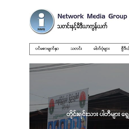
ပင်မစာမျက်နှာ
သတင်း
ဓါတ်ပုံများ
ဗွီဒီယ
တိုင်းရင်းသား ပါတီများ ရွေး