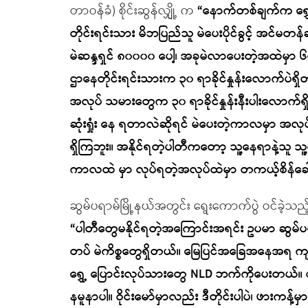
တာဝန်ခံ) စိုင်းဆွန်လျှို့ က
“နောက်တစ်ချက်က ရွှ
တိုင်းရင်းသား မိဘပြည်သူ မဲပေးပိုင်ခွင့် အင်မတန်
မဲဆန္ဒရှင် ၈၀၀၀၀ ပေါ့၊ အခုမဲလာပေးတဲ့အထဲမှာ ၆၀ ရာခ
ဌာနေတိုင်းရင်းသားက ၃၀ ရာခိုင်နှုန်းလောက်ပဲရ
အလုပ် သမားတွေက ၃၀ ရာခိုင်နှုန်းနီးပါးလောက်ရှိ
ဆုံးရှုံး နေ ရတာလဲဆိုရင် မဲပေးတဲ့ကာလမှာ
ရှိကြဘူး။ အနိုင်ရတဲ့ပါတီကတော့ သူ့နေရာနဲ့သူ
ကာလထဲ မှာ လုပ်ရတဲ့အလုပ်ထဲမှာ တကယ့်စိန်ခေါ်မ
ဆွမ်ပရာမ်မြို့နယ်အတွင်း ရွေးကောက်ပွဲ ဝင်ခဲ့သည
“ပါတီတွေမနိုင်ရတဲ့အကြောင်းအရင်း ဥပမာ ဆွမ်ပရာ
တပ် မဲကိစ္စတွေရှိတယ်။ မြေပြင်အခြေအနေအရ က
ရွှေ့ ပြောင်းလုပ်သားတွေ NLD ဘက်ကိုပေးတယ်။ စစ်တပ
နမူနာပါ။ ဝိုင်းမော်မှာလည်း ဒီတိုင်းပါပဲ၊ ဖားကန့်