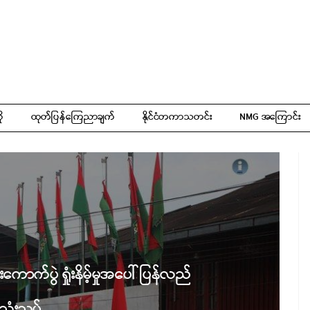
ို
ထုတ်ပြန်ကြေညာချက်
နိုင်ငံတကာသတင်း
NMG အကြောင်း
ကောက်ပွဲ ရှုံးနိမ့်မှုအပေါ် ပြန်လည်
သုံးသပ်