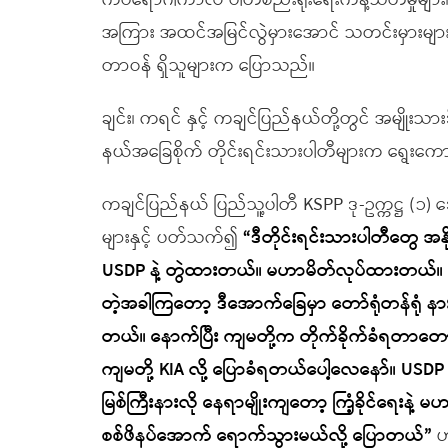
ကပ်ရောဂါကာလ ပါတီစည်းရုံးရေးကန့်သတ်မှုများ၊ 
အကြား အထင်အမြင်လွဲမှားအောင် သတင်းမှားများ 
တာဝန် ရှိသူများက ပြောသည်။
ချင်း၊ ကရင် နှင့် ကချင်ပြည်နယ်တို့တွင် အမျိုးသာ
နယ်အခြေစိုက် တိုင်းရင်းသားပါတီများက ရွေးကောက်ပွ
ကချင်ပြည်နယ် ပြည်သူ့ပါတီ KSPP ဒု-ဥက္ကဋ္ဌ (၁) ဒေါ
များနှင့် ပတ်သက်၍
“ဒီတိုင်းရင်းသားပါတီတွေ အ
USDP နဲ့ တွဲထားတယ်။ မဟာမိတ်လုပ်ထားတယ်။ အဲ့
တဲ့အခါကြတော့ ဒီအောက်ခြေမှာ တော်ရုံတန်ရုံ နား
တယ်။ နောက်ပြီး ကျမတို့က တိုက်ခိုက်ခံရတာတောင
ကျမတို့ KIA လို့ ပြောခံရတယ်ပေါ့လေနော်။ USDP
မြစ်ကြီးနားလို နေရာမျိုးကျတော့ ကြံ့ခိုင်ရေးနဲ့ မ
စစ်ဖိနပ်အောက် ရောက်သွားမယ်လို့ ပြောတယ်”
ဟ