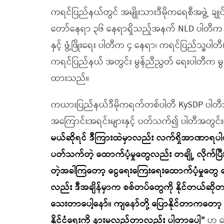
ကရင်ပြည်နယ်တွင် အမျိုးသားဒီမိုကရေစီအဖွဲ့ ချ
တော်နေရာ ၃၆ နေရာရှိသည့်အနက် NLD ပါတီက နေရာ 
နှင့် ဖွံ့ဖြိုးရေး ပါတီက ၄ နေရာ၊ ကရင်ပြည်သူ့ပ
ကရင်ပြည်နယ် အတွင်း မွန်ညီညွတ် ရေးပါတီက မွန်တ
ထားသည်။
ကယားပြည်နယ်ဒီမိုကရက်တစ်ပါတီ KySDP ပါတီ
အကြောင်းအရင်းများနှင့် ပတ်သက်၍ ပါတီအတွင်း
မယ်ဆိုရင် ဒီကြားထဲမှာလည်း လက်ရှိအာဏာရပါတီ
ပတ်သက်တဲ့ ထောက်ပံ့မှုတွေလည်း တချို့ လိုက်ပြီးပ
တဲ့အခါကြတော့ ငွေရေးကြေးရေးထောက်ပံ့မှုတွေ 
လည်း ဒီအချိန်မှာက စစ်တပ်တွေကို နိုင်တယ်ဆိုတ
သေးတာပေါ့နော်။ ကျနော်တို့ ပြောနိုင်တာကတော့
နိုင်ငံရေးကို နားမလည်တာလည်း ပါတာပေါ့”
ဟု 