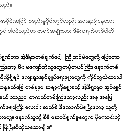
ာသည်။
မှုအပိုင်းအပြင် စုစည်းမှုပိုင်းတွင်လည်း အားနည်းနေသေး
ွင် ပါဝင်သည်ဟု ကရင်အမျိုးသား ဒီမိုကရက်တစ်ပါတီ
်ရွက်တာ အဲ့ဒီမှာတစ်ချက်ပေါ့။ ကြိုတင်မဲတွေလို့ ပြောတာ
တော့ ၆၀ မကျော်တဲ့လူတွေတပုံတပင်ကြီး၊ နောက်တစ်
ို့ရှိရင် ကျေးရွာအုပ်ချုပ်ရေးမှူးတွေကို ကိုင်တွယ်ထားပါ
္ဒနယ်မြေ တစ်ခုမှာ ဆရာ့ကိုရွေးမယ့် အဲ့ဒီရွာမှာ အုပ်ချုပ်
 ပေးရမယ် ဘာညာ၊ တကယ်တမ်းကြတော့လည်း အခု အဖြေ
က်စရာကြီး လေးငါး ဆယ်မဲ ဒီလောက်ပဲရပြီးတော့ သူတို့
ေ။ နောက်သူတို့ စီမံ ဆောင်ရွက်မှုတွေက ပိုကောင်းတဲ့
ပြီးပြီဆိုတဲ့သဘောမျိုး။”