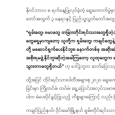
နိုဝင်ဘာလ ၈ ရက်နေ့ပြုလုပ်ခဲ့တဲ့ ရွေးကောက်ပွ
တော်အတွက် ၃ နေရာနှင့် ပြည်သူ့လွှတ်တော်အတွ
“ရှမ်းတွေ၊ ဗမာတွေ တခြားတိုင်းရင်းသားတွေရှိ
တွေရှေ့မှာကျတော့ သူတို့က ရှမ်းတွေ၊ ကချင်တွေနဲ့ 
တို့ မဆောင်ရွက်ပေးနိုင်ဘူး။ နောက်တစ်ခု အဆိုး
အစိုးရမဖွဲ့နိုင်ဘူးဆိုတဲ့အခါကြတော့ လူထုတွေက
သွားတာတွေရှိတယ်”
ဟု ဒေါ်ဒွဲဘူက ဆက်ပြောသ
ထို့အပြင် တိုင်းရင်းသားပါတီအများစု ၂၀၂၀ ရွေးက
ခြင်းမှာ ကြိုတင်မဲ၊ တပ်မဲ၊ ရွှေ့ပြောင်းအလုပ်သမ
ပါက မဲပေးပိုင်ခွင့်ပြုသည့် ကိစ္စများကြောင့် လ
ကချင်ပြည်နယ်၊ ဝိုင်းမော်မြို့နယ် ရှမ်းတိုင်းရင်း