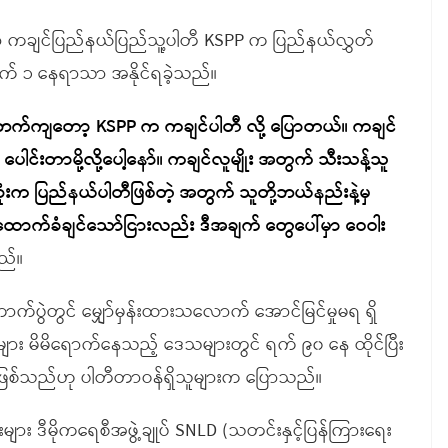
ဲမှာ ကချင်ပြည်နယ်ပြည်သူ့ပါတီ KSPP က ပြည်နယ်လွှတ်
က် ၁ နေရာသာ အနိုင်ရခဲ့သည်။
တဲ့ဘက်ကျတော့ KSPP က ကချင်ပါတီ လို့ ပြောတယ်။ ကချင်
ပေါင်းတာမို့လို့ပေါ့နော်။ ကချင်လူမျိုး အတွက် သီးသန့်သူ
ဆုံးက ပြည်နယ်ပါတီဖြစ်တဲ့ အတွက် သူတို့ဘယ်နည်းနဲ့မှ
 ထောက်ခံချင်သော်ငြားလည်း ဒီအချက် တွေပေါ်မှာ ဝေဝါး
ည်။
ောက်ပွဲတွင် မျှော်မှန်းထားသလောက် အောင်မြင်မှုမရ ရှိ
ားများ မိမိရောက်နေသည့် ဒေသများတွင် ရက် ၉၀ နေ ထိုင်ပြီး
ည်း ဖြစ်သည်ဟု ပါတီတာဝန်ရှိသူများက ပြောသည်။
သားများ ဒီမိုကရေစီအဖွဲ့ချုပ် SNLD (သတင်းနှင့်ပြန်ကြားရေး