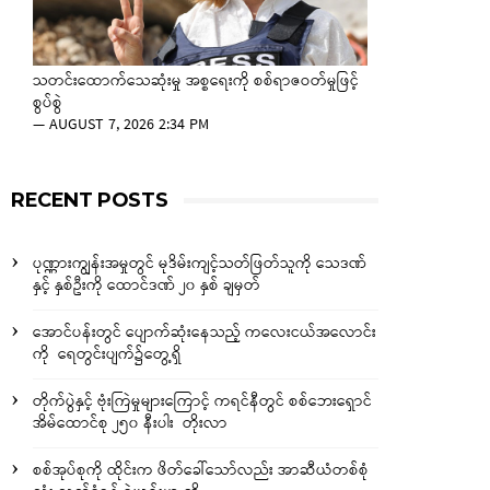
သတင်းထောက်သေဆုံးမှု အစ္စရေးကို စစ်ရာဇဝတ်မှုဖြင့်
စွပ်စွဲ
—
AUGUST 7, 2026 2:34 PM
RECENT POSTS
ပုဏ္ဏားကျွန်းအမှုတွင် မုဒိမ်းကျင့်သတ်ဖြတ်သူကို သေဒဏ်
နှင့် နှစ်ဦးကို ထောင်ဒဏ် ၂၀ နှစ် ချမှတ်
အောင်ပန်းတွင် ပျောက်ဆုံးနေသည့် ကလေးငယ်အလောင်း
ကို ရေတွင်းပျက်၌တွေ့ရှိ
တိုက်ပွဲနှင့် ဗုံးကြဲမှုများကြောင့် ကရင်နီတွင် စစ်ဘေးရှောင်
အိမ်ထောင်စု ၂၅၀ နီးပါး တိုးလာ
စစ်အုပ်စုကို ထိုင်းက ဖိတ်ခေါ်သော်လည်း အာဆီယံတစ်စုံ