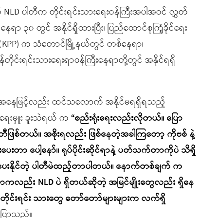
ုပ် NLD ပါတီက တိုင်းရင်းသားရေးဝန်ကြီးအပါအဝင် လွှတ်
၃၀ တွင် အနိုင်ရှိထားပြီး၊ ပြည်ထောင်စုကြံ့ခိုင်ရေး
ါတီ(KPP) က သံတောင်မြို့နယ်တွင် တစ်နေရာ၊
ိုင်းရင်းသားရေးရာဝန်ကြီးနေရာတို့တွင် အနိုင်ရရှိ
အနေဖြင့်လည်း ထင်သလောက် အနိုင်မရရှိရသည့်
ရေးမှူး ခူးသဲရယ် က
“စည်းရုံးရေးလည်းလိုတယ်။ ပြော
ဖြစ်တယ်။ အစိုးရလည်း ဖြစ်နေတဲ့အခါကြတော့ ကိုဗစ် နဲ့
ေးတာ ပေါ့နော်။ ရုပ်ပိုင်းဆိုင်ရာနဲ့ ပတ်သက်တာကိုပဲ သိရှိ
ပေးနိုင်တဲ့ ပါတီမဲထည့်တာပါတယ်။ နောက်တစ်ချက် က
ာကလည်း NLD ပဲ ရှိတယ်ဆိုတဲ့ အမြင်မျိုးတွေလည်း ရှိနေ
 တိုင်းရင်း သားတွေ တော်တော်များများက လက်ရှိ
ပြောသည်။