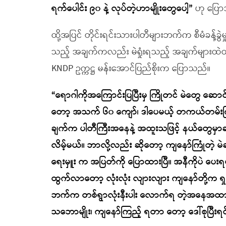
ရက်ပေါင်း ၉၀ နဲ့ လုပ်တဲ့ဟာမျိုးတွေပေါ့”
ဟု ပြေ
ထို့အပြင် တိုင်းရင်းသားပါတီများဘက်က စီမံခန့်ခွဲ
သည့် အချက်ကလည်း မဲရှုံးရသည့် အချက်များထဲတ
KNDP ဥက္ကဋ္ဌ မန်းအောင်ပြည်စိုးက ပြောသည်။
“ရောဂါကိုအကြောင်းပြပြီးမှ ကြိုတင် မဲတွေ ဆောင
တော့ အသက် ၆၀ ကျော်၊ ဒါပေမယ့် တကယ်တမ်းကြ
ချက်က ပါတီကြီးအနေနဲ့ အထူးသဖြင့် နယ်တွေမှာဆိုလ
လိမ့်မယ်။ ဘာလို့လည်း ဆိုတော့ ကျနော်ကြုံတဲ့ မဲဆန
ရေးမှူး က အပြတ်ကို ပြောထားပြီ။ အနီကိုပဲ
ထွက်လာတော့ လုံးလုံး လျားလျား ကျနော်တို့က ရှ
ဘက်က တစ်ရွာလုံးနီးပါး လောက်ရ တဲ့အနေအထားတွ
သဘောမျိုး၊ ကျနော်ကြည့် ရတာ တော့ ဒေါ်စုပြီးရင် 