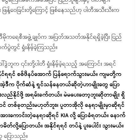
ငွေကြေးအခက်အခဲအပြင် ပြည်သူများနှင့် ပါတီများ
ဖြန့်ဝေခြင်းတို့ကြောင့် ဖြစ်နေသည်ဟု ပါတီအသီးသီးက
းဒီမိုကရေစီအဖွဲ့ချုပ်က အပြတ်အသတ်အနိုင်ရရှိခဲ့ပြီး ပြည်
ဲတွင် ရှုံးနိမ့်ခဲ့ကြသည်။
်ဒွဲဘူက ၎င်းတို့ပါတီ ရှုံးနိမ့်ခဲ့ရသည့် အကြောင်း အရင်
နိုင်ရရင် စစ်ဖိနပ်အောက် ပြန်ရောက်သွားမယ်။ ကျမတို့က
ဒီက ပိုက်ဆံနဲ့ ရှင်သန်နေတယ်ဆိုတဲ့ဟာမျိုးတွေ ပြော
လည်နိုင်ဖို့ အရမ်းခက်တယ်။ မဲမပေးတော့ဘူးဆိုတာမျိုး ရှိ
် တစ်ခုတည်းမဟုတ်ဘူး။ ပူတာအိုလို နေရာမျိုးမှာဆိုရင်
 အားကောင်းတဲ့နေရာဆိုရင် KIA လို့ ပြောခံရတယ်။ နောက်
ဟာမိတ်လို့ပြောတယ်။ အနိုင်ရရင် တပ်နဲ့ ပူးပေါင်း သွားမယ်။
ု ပြောသည်။