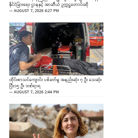
နိုင်ငံခြားရေး ဌာနနှင့် အာဆီယံ ဥက္ကဋ္ဌတောင်းဆို
—
AUGUST 7, 2026 4:27 PM
ထိုင်းစာသင်ကျောင်း ပစ်ခတ်မှု အနည်းဆုံး ၇ ဦး သေဆုံး
ပြီး၁၅ ဦး ဒဏ်ရာရ
—
AUGUST 7, 2026 2:44 PM