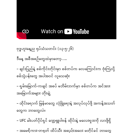
ဗုဒ္ဓဟူးနေ့ည ရုပ်သံသတင်း (၁၃-၅-၂၆)
ဒီနေ့ အစီအစဉ်တွေထဲမှာတော့…..
– ချင်းပြည်နဲ့ စစ်ကိုင်းတိုင်းမှာ စစ်တပ်က လေကြောင်းက ဗုံးကြဲလို့
စစ်သုံ့ပန်းတွေ အပါအဝင် လူသေဆုံး
– ရှမ်းမြောက်-ကချင် အစပ် မဘိမ်းဘက်မှာ စစ်တပ်က အင်အား
အမြောက်အများ တိုးချဲ့
– ထိုင်းရောက် မြန်မာတွေ လုံခြုံရေးနဲ့ အလုပ်လုပ်ဖို့ အကန့်အသတ်
တွေက ဘာတွေလဲ။
– UFC ခါးပတ်ပိုင်ရှင် ဂျော့ရှူဝါဗန် ထိုင်းနဲ့ မလေးရှားကို လာဖို့ရှိ
– အမေရိကား-တရုတ် ထိပ်သီး အစည်းအဝေး မတိုင်ခင် ဘာတွေ