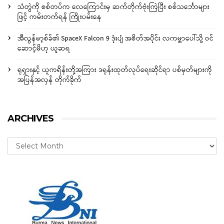
သံတွဲကို စစ်တပ်က လေကြောင်းမှ ဆက်တိုက်ဗုံးကြဲပြီး စစ်သင်္ဘောများ
ဖြင့် ကမ်းတက်ရန် ကြိုးပမ်းနေ
အီလွန်မာ့စ်ခ်၏ SpaceX Falcon 9 ဒုံးပျံ အစိတ်အပိုင်း လကမ္ဘာပေါ်သို့ ဝင်
ဆောင့်မိဟု ယူဆရ
ရုရှားနှင့် ယူကရိန်းတို့အကြား ဒရုန်းထုတ်လုပ်ရေးဆိုင်ရာ ပစ်မှတ်များကို
အပြန်အလှန် တိုက်ခိုက်
ARCHIVES