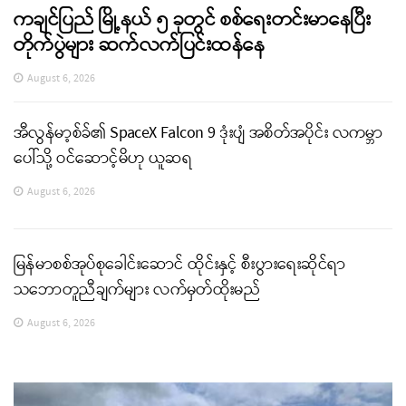
ကချင်ပြည် မြို့နယ် ၅ ခုတွင် စစ်ရေးတင်းမာနေပြီး
တိုက်ပွဲများ ဆက်လက်ပြင်းထန်နေ
August 6, 2026
အီလွန်မာ့စ်ခ်၏ SpaceX Falcon 9 ဒုံးပျံ အစိတ်အပိုင်း လကမ္ဘာ
ပေါ်သို့ ဝင်ဆောင့်မိဟု ယူဆရ
August 6, 2026
မြန်မာစစ်အုပ်စုခေါင်းဆောင် ထိုင်းနှင့် စီးပွားရေးဆိုင်ရာ
သဘောတူညီချက်များ လက်မှတ်ထိုးမည်
August 6, 2026