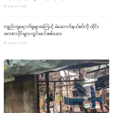
August 6, 2026
ကျည်ကျရောက်မှုများကြောင့် မဲဆောက်နယ်စပ်ကို ထိုင်း
အာဏာပိုင်များ ကွင်းဆင်းစစ်ဆေး
August 5, 2026