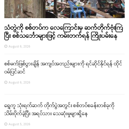
သံတွဲကို စစ်တပ်က လေကြောင်းမှ ဆက်တိုက်ဗုံးကြဲ
ပြီး စစ်သင်္ဘောများဖြင့် ကမ်းတက်ရန် ကြိုးပမ်းနေ
August 6, 2026
စစ်မက်ဖြစ်ပွားချိန် အကျပ်အတည်းများကို ရင်ဆိုင်နိုင်ရန် ထိုင်
ဝမ်ပြင်ဆင်
August 6, 2026
ရွှေကူ သုံးရက်ဆက် တိုက်ပွဲအတွင်း စစ်တပ်စခန်းတစ်ခုကို
သိမ်းပိုက်ခဲ့ပြီး အရပ်သား သေဆုံးမှုများရှိနေ
August 5, 2026