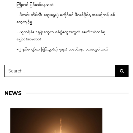
ကြိုတင် ပြင်ဆင်နေသလဲ
– ပီကင်း ထိပ်သီး ဆွေးနွေးပွဲ မတိုင်ခင် ဖိလစ်ပိုင်နဲ့ အမေရိကန် စစ်
လေ့ကျင့်မှု
– ယူကရိန်း ဒရုန်းတွေက စစ်ပွဲတွေအတွက် ခေတ်သစ်တစ်ခု
ပြောင်းစေမလား
– ၂ နှစ်ကျော်က မြုပ်သွားတဲ့ ရုရှား သင်္ဘောမှာ ဘာတွေပါသလဲ
NEWS