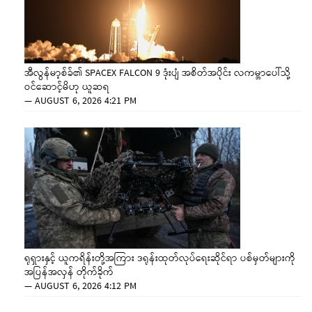
အီလွန်မာ့စ်ခ်၏ SPACEX FALCON 9 ဒုံးပျံ အစိတ်အပိုင်း လကမ္ဘာပေါ်သို့
ဝင်ဆောင့်မိဟု ယူဆရ
—
AUGUST 6, 2026 4:21 PM
ရုရှားနှင့် ယူကရိန်းတို့အကြား ဒရုန်းထုတ်လုပ်ရေးဆိုင်ရာ ပစ်မှတ်များကို
အပြန်အလှန် တိုက်ခိုက်
—
AUGUST 6, 2026 4:12 PM