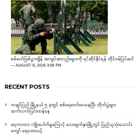
စစ်မက်ဖြစ်ပွားချိန် အကျပ်အတည်းများကို ရင်ဆိုင်နိုင်ရန် ထိုင်ဝမ်ပြင်ဆင်
—
AUGUST 6, 2026 3:56 PM
RECENT POSTS
ကချင်ပြည် မြို့နယ် ၅ ခုတွင် စစ်ရေးတင်းမာနေပြီး တိုက်ပွဲများ
ဆက်လက်ပြင်းထန်နေ
ရေကာတာ ကျိုးပေါက်မှုကြောင့် လေးမျက်နှာမြို့တွင် ပြည်သူသုံးသောင်း
ကျော် ရေဘေးသင့်