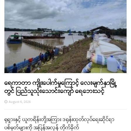
ရေကာတာ ကျိုးပေါက်မှုကြောင့် လေးမျက်နှာမြို့
တွင် ပြည်သူသုံးသောင်းကျော် ရေဘေးသင့်
August 6, 2026
ရုရှားနှင့် ယူကရိန်းတို့အကြား ဒရုန်းထုတ်လုပ်ရေးဆိုင်ရာ
ပစ်မှတ်များကို အပြန်အလှန် တိုက်ခိုက်