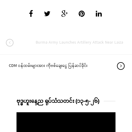
Burma Army Launches Artillery Attack Near Laiza
CDM ဝန်ထမ်းများအား ကိုဗစ်ချေးငွေ ပြန်ဆပ်ခိုင်း
ဗုဒ္ဓဟူးနေ့ည ရုပ်သံသတင်း (၁၃-၅-၂၆)