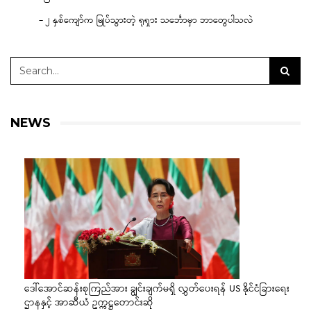
– ၂ နှစ်ကျော်က မြုပ်သွားတဲ့ ရုရှား သင်္ဘောမှာ ဘာတွေပါသလဲ
NEWS
ဒေါ်အောင်ဆန်းစုကြည်အား ချွင်းချက်မရှိ လွှတ်ပေးရန် US နိုင်ငံခြားရေး
ဌာနနှင့် အာဆီယံ ဥက္ကဋ္ဌတောင်းဆို