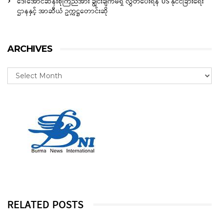
ဒေါ်အောင်ဆန်းစုကြည်အား ချွင်းချက်မရှိ လွှတ်ပေးရန် US နိုင်ငံခြားရေး
ဌာနနှင့် အာဆီယံ ဥက္ကဋ္ဌတောင်းဆို
ARCHIVES
RELATED POSTS