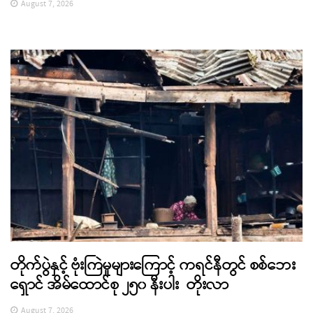
August 7, 2026
တိုက်ပွဲနှင့် ဗုံးကြဲမှုများကြောင့် ကရင်နီတွင် စစ်ဘေး
ရှောင် အိမ်ထောင်စု ၂၅၀ နီးပါး တိုးလာ
August 7, 2026