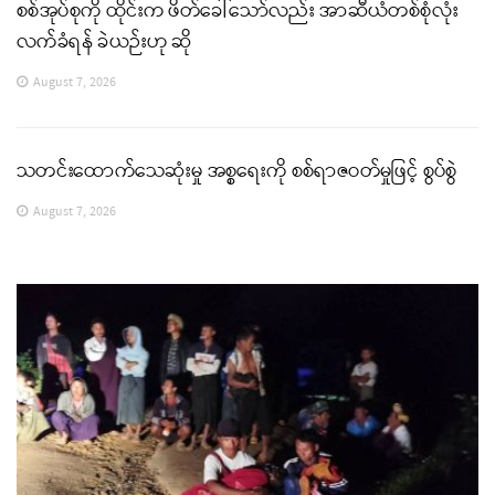
စစ်အုပ်စုကို ထိုင်းက ဖိတ်ခေါ်သော်လည်း အာဆီယံတစ်စုံလုံး
လက်ခံရန် ခဲယဉ်းဟု ဆို
August 7, 2026
သတင်းထောက်သေဆုံးမှု အစ္စရေးကို စစ်ရာဇဝတ်မှုဖြင့် စွပ်စွဲ
August 7, 2026