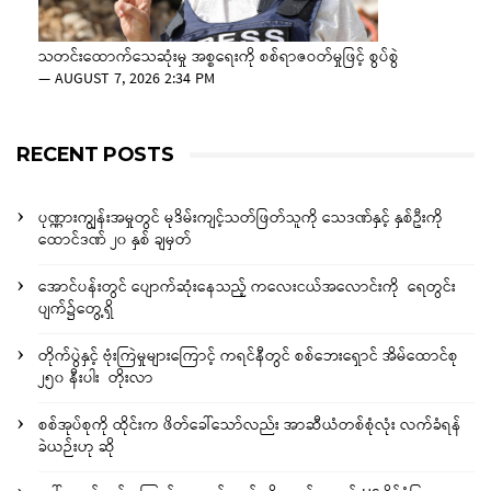
သတင်းထောက်သေဆုံးမှု အစ္စရေးကို စစ်ရာဇဝတ်မှုဖြင့် စွပ်စွဲ
—
AUGUST 7, 2026 2:34 PM
RECENT POSTS
ပုဏ္ဏားကျွန်းအမှုတွင် မုဒိမ်းကျင့်သတ်ဖြတ်သူကို သေဒဏ်နှင့် နှစ်ဦးကို
ထောင်ဒဏ် ၂၀ နှစ် ချမှတ်
အောင်ပန်းတွင် ပျောက်ဆုံးနေသည့် ကလေးငယ်အလောင်းကို ရေတွင်း
ပျက်၌တွေ့ရှိ
တိုက်ပွဲနှင့် ဗုံးကြဲမှုများကြောင့် ကရင်နီတွင် စစ်ဘေးရှောင် အိမ်ထောင်စု
၂၅၀ နီးပါး တိုးလာ
စစ်အုပ်စုကို ထိုင်းက ဖိတ်ခေါ်သော်လည်း အာဆီယံတစ်စုံလုံး လက်ခံရန်
ခဲယဉ်းဟု ဆို