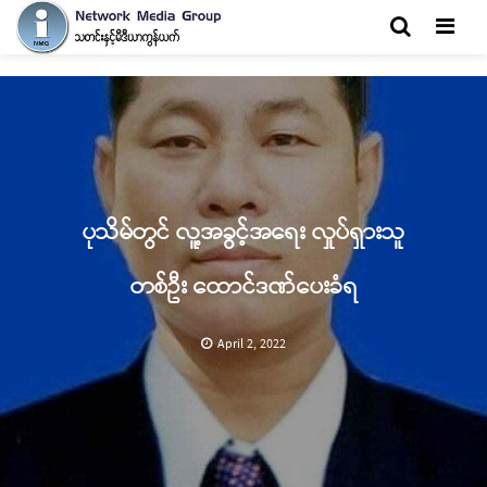
Men
ပုသိမ်တွင် လူ့အခွင့်အရေး လှုပ်ရှားသူ
တစ်ဦး ထောင်ဒဏ်ပေးခံရ
April 2, 2022