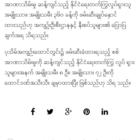
အာဏာသိမ်းမှု ဆန့်ကျင်သည့် နိုင်ငံရေးတက်ကြွလှုပ်ရှားသူ
အမျိုးသား၊ အမျိုးသမီး ၃၆၀ ခန့်ကို ဖမ်းဆီးချုပ်နှောင်
ထားသည်ဟု အကျဥ်းဦးစီးဌာနနှင့် နီးစပ်သူများ၏ ပြောပြ
ချက်အရ သိရသည်။
ပုသိမ်အကျဉ်းထောင်တွင်း၌ ဖမ်းဆီးခံထားရသည့် စစ်
အာဏာသိမ်းမှုကို ဆန့်ကျင်သည့် နိုင်ငံရေးတက်ကြွ လှုပ် ရှား
သူများအနက် အမျိုးသမီး ၈ ဦး၊ အမျိုးသား ၇၂ ဦးကို
ထောင်ဒဏ်အသီးသီး ချမှာထားပြီး ဖြစ်သည်ဟု သိရ သည်။