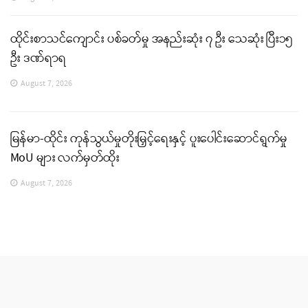
ထိုင်းစာသင်ကျောင်း ပစ်ခတ်မှု အနည်းဆုံး ၇ ဦး သေဆုံး ပြီး၁၅
ဦး ဒဏ်ရာရ
August 7, 2026
မြန်မာ-ထိုင်း ကုန်သွယ်မှုတိုးမြှင့်ရေးနှင့် ပူးပေါင်းဆောင်ရွက်မှု
MoU များ လက်မှတ်ထိုး
August 7, 2026