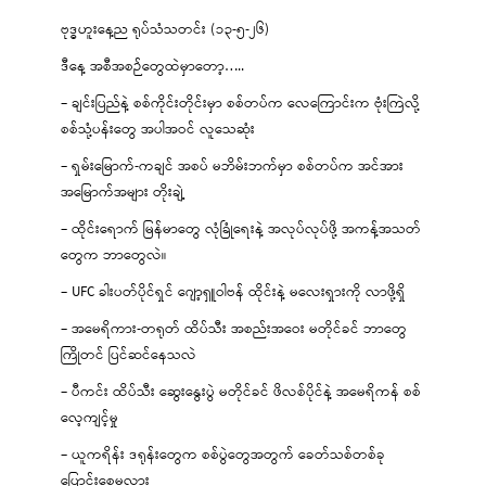
ဗုဒ္ဓဟူးနေ့ည ရုပ်သံသတင်း (၁၃-၅-၂၆)
ဒီနေ့ အစီအစဉ်တွေထဲမှာတော့…..
– ချင်းပြည်နဲ့ စစ်ကိုင်းတိုင်းမှာ စစ်တပ်က လေကြောင်းက ဗုံးကြဲလို့
စစ်သုံ့ပန်းတွေ အပါအဝင် လူသေဆုံး
– ရှမ်းမြောက်-ကချင် အစပ် မဘိမ်းဘက်မှာ စစ်တပ်က အင်အား
အမြောက်အများ တိုးချဲ့
– ထိုင်းရောက် မြန်မာတွေ လုံခြုံရေးနဲ့ အလုပ်လုပ်ဖို့ အကန့်အသတ်
တွေက ဘာတွေလဲ။
– UFC ခါးပတ်ပိုင်ရှင် ဂျော့ရှူဝါဗန် ထိုင်းနဲ့ မလေးရှားကို လာဖို့ရှိ
– အမေရိကား-တရုတ် ထိပ်သီး အစည်းအဝေး မတိုင်ခင် ဘာတွေ
ကြိုတင် ပြင်ဆင်နေသလဲ
– ပီကင်း ထိပ်သီး ဆွေးနွေးပွဲ မတိုင်ခင် ဖိလစ်ပိုင်နဲ့ အမေရိကန် စစ်
လေ့ကျင့်မှု
– ယူကရိန်း ဒရုန်းတွေက စစ်ပွဲတွေအတွက် ခေတ်သစ်တစ်ခု
ပြောင်းစေမလား