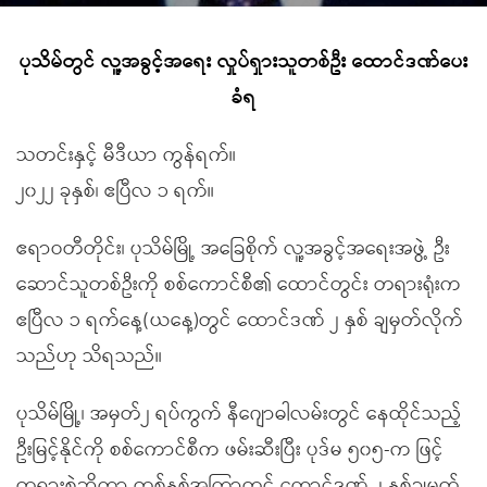
ပုသိမ်တွင် လူ့အခွင့်အရေး လှုပ်ရှားသူတစ်ဦး ထောင်ဒဏ်ပေး
ခံရ
သတင်းနှင့် မီဒီယာ ကွန်ရက်။
၂၀၂၂ ခုနှစ်၊ ဧပြီလ ၁ ရက်။
ဧရာဝတီတိုင်း၊ ပုသိမ်မြို့ အခြေစိုက် လူ့အခွင့်အရေးအဖွဲ့ ဦး
ဆောင်သူတစ်ဦးကို စစ်ကောင်စီ၏ ထောင်တွင်း တရားရုံးက
ဧပြီလ ၁ ရက်နေ့(ယနေ့)တွင် ထောင်ဒဏ် ၂ နှစ် ချမှတ်လိုက်
သည်ဟု သိရသည်။
ပုသိမ်မြို့၊ အမှတ်၂ ရပ်ကွက် နီဂျောဓါလမ်းတွင် နေထိုင်သည့်
ဦးမြင့်နိုင်ကို စစ်ကောင်စီက ဖမ်းဆီးပြီး ပုဒ်မ ၅၀၅-က ဖြင့်
တရားစွဲဆိုကာ တစ်နှစ်အကြာတွင် ထောင်ဒဏ် ၂ နှစ်ချမှတ်