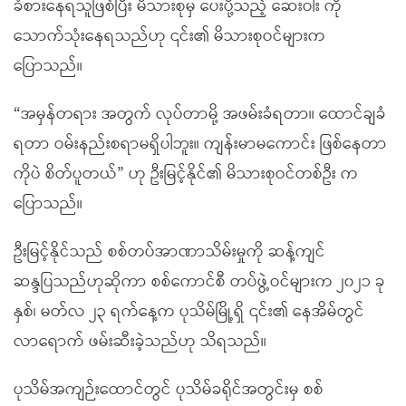
ခံစားနေရသူဖြစ်ပြီး မိသားစုမှ ပေးပို့သည့် ဆေးဝါး ကို
သောက်သုံးနေရသည်ဟု ၎င်း၏ မိသားစုဝင်များက
ပြောသည်။
“အမှန်တရား အတွက် လုပ်တာမို့ အဖမ်းခံရတာ။ ထောင်ချခံ
ရတာ ဝမ်းနည်းစရာမရှိပါဘူး။ ကျန်းမာမကောင်း ဖြစ်နေတာ
ကိုပဲ စိတ်ပူတယ်” ဟု ဦးမြင့်နိုင်၏ မိသားစုဝင်တစ်ဦး က
ပြောသည်။
ဦးမြင့်နိုင်သည် စစ်တပ်အာဏာသိမ်းမှုကို ဆန့်ကျင်
ဆန္ဒပြသည်ဟုဆိုကာ စစ်ကောင်စီ တပ်ဖွဲ့ဝင်များက ၂၀၂၁ ခု
နှစ်၊ မတ်လ ၂၃ ရက်နေ့က ပုသိမ်မြို့ရှိ ၎င်း၏ နေအိမ်တွင်
လာရောက် ဖမ်းဆီးခဲ့သည်ဟု သိရသည်။
ပုသိမ်အကျဉ်းထောင်တွင် ပုသိမ်ခရိုင်အတွင်းမှ စစ်