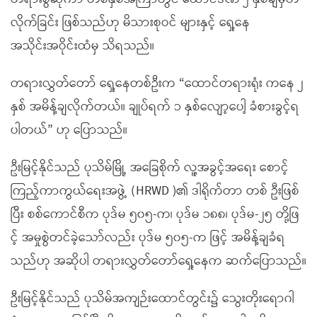
လိုက်ခြင်း ဖြစ်သည်ဟု မိသားစုဝင် များနှင့် ရှေ့နေ
အသိုင်းအဝိုင်းထံမှ သိရသည်။
တရားလွှတ်တော် ရှေ့နေတစ်ဦးက “ထောင်တရားရုံး ကနေ ၂
နှစ် အမိန့်ချလိုက်တယ်။ ချုပ်ရက် ၁ နှစ်လျော့ပေါ့ ခံစားခွင့်ရ
ပါတယ်” ဟု ပြောသည်။
ဦးမြင့်နိုင်သည် ပုသိမ်မြို့ အခြေစိုက် လူ့အခွင့်အရေး စောင့်
ကြည့်ကာကွယ်ရေးအဖွဲ့ (HRWD )၏ ဒါရိုက်တာ တစ် ဦးဖြစ်
ပြီး စစ်ကောင်စီက ပုဒ်မ ၅၀၅-က၊ ပုဒ်မ ၁၈၈၊ ပုဒ်မ-၂၅ တို့ဖြ
င့် အမှုစွဲတင်ခဲ့သော်လည်း ပုဒ်မ ၅၀၅-က ဖြင့် အမိန့်ချခံရ
သည်ဟု အဆိုပါ တရားလွှတ်တော်ရှေ့နေက ဆက်ပြောသည်။
ဦးမြင့်နိုင်သည် ပုသိမ်အကျဉ်းထောင်တွင်း၌ သွေးတိုးရောဂါ