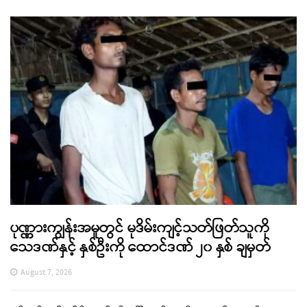
ပုဏ္ဏားကျွန်းအမှုတွင် မုဒိမ်းကျင့်သတ်ဖြတ်သူကို
သေဒဏ်နှင့် နှစ်ဦးကို ထောင်ဒဏ် ၂၀ နှစ် ချမှတ်
August 7, 2026