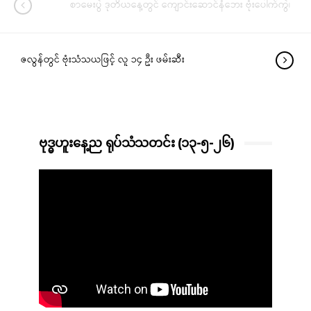
စာမေးပွဲ ဒုတိယနေ့တွင် ကျောင်းဆောင်နံဘေး ဗုံးပေါက်ကွဲ၊
ဇလွန်တွင် ဗုံးသံသယဖြင့် လူ ၁၄ ဦး ဖမ်းဆီး
ဗုဒ္ဓဟူးနေ့ည ရုပ်သံသတင်း (၁၃-၅-၂၆)