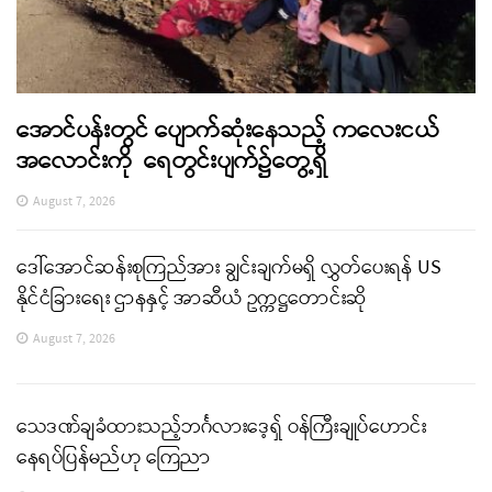
အောင်ပန်းတွင် ပျောက်ဆုံးနေသည့် ကလေးငယ်
အလောင်းကို ရေတွင်းပျက်၌တွေ့ရှိ
August 7, 2026
ဒေါ်အောင်ဆန်းစုကြည်အား ချွင်းချက်မရှိ လွှတ်ပေးရန် US
နိုင်ငံခြားရေး ဌာနနှင့် အာဆီယံ ဥက္ကဋ္ဌတောင်းဆို
August 7, 2026
သေဒဏ်ချခံထားသည့်ဘင်္ဂလားဒေ့ရှ် ဝန်ကြီးချုပ်ဟောင်း
နေရပ်ပြန်မည်ဟု ကြေညာ