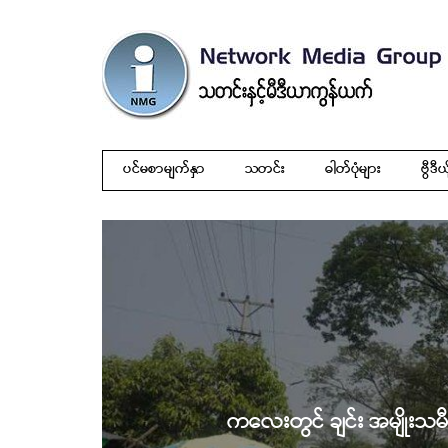
ပင်မစာမျက်နှာ
သတင်း
ဓါတ်ပုံများ
ဗွီဒီယ
ကလေးတွင် ချင်း အမျိုးသမီး