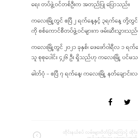
ရေး တပ်ဖွဲ့ဝင်တစ်ဦးက အတည်ပြု ပြောသည်။
ကလေးမြို့တွင် ဧပြီ ၂ ရက်နေ့နှင့် ၃ရက်နေ့ တ
ကို စစ်ကောင်စီတပ်ဖွဲ့ဝင်များက ဖမ်းဆီးသွား
ကလေးမြို့တွင် ၂၀၂၁ ခုနှစ်၊ ဖေဖော်ဝါရီလ ၁ ရက်
သူ စုစုပေါင်း ၄၂၆ ဦး ရှိသည်ဟု ကလေးမြို့ ပင
ဓါတ်ပုံ – ဧပြီ ၇ ရက်နေ့၊ ကလေးမြို့ နတ်ချောင်းလ
ထိုင်းနယ်စပ် လမ်းများပိတ်ခြင်းကြောင့် ထိုင်း