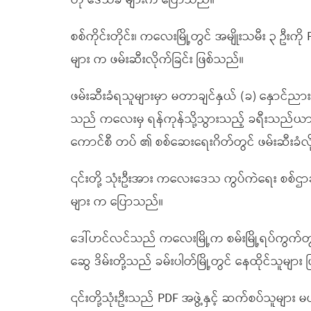
ဟု ဒေသခံ များက ပြောသည်။
စစ်ကိုင်းတိုင်း၊ ကလေးမြို့တွင် အမျိုးသမီး ၃ ဦးက
များ က ဖမ်းဆီးလိုက်ခြင်း ဖြစ်သည်။
ဖမ်းဆီးခံရသူများမှာ မတာချင်နှယ် (ခ) နှောင်ညား၊ မဗ
သည် ကလေးမှ ရန်ကုန်သို့သွားသည့် ခရီးသည်ယာဉ်ပေါ်
ကောင်စီ တပ် ၏ စစ်ဆေးရေးဂိတ်တွင် ဖမ်းဆီးခံ
၎င်းတို့ သုံးဦးအား ကလေးဒေသ ကွပ်ကဲရေး စစ်ဌာခ
များ က ပြောသည်။
ဒေါ်ဟင်လင်သည် ကလေးမြို့က စမ်းမြို့ရပ်ကွက်တွင်
ဆွေ ဒိမ်းတို့သည် ခမ်းပါတ်မြို့တွင် နေထိုင်သူမ
၎င်းတို့သုံးဦးသည် PDF အဖွဲ့နှင့် ဆက်စပ်သူ