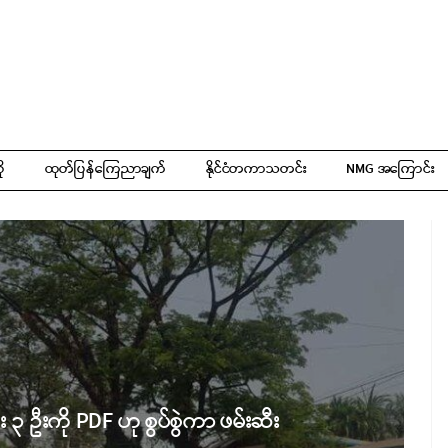
ို
ထုတ်ပြန်ကြေညာချက်
နိုင်ငံတကာသတင်း
NMG အကြောင်း
 ၃ ဦးကို PDF ဟု စွပ်စွဲကာ ဖမ်းဆီး