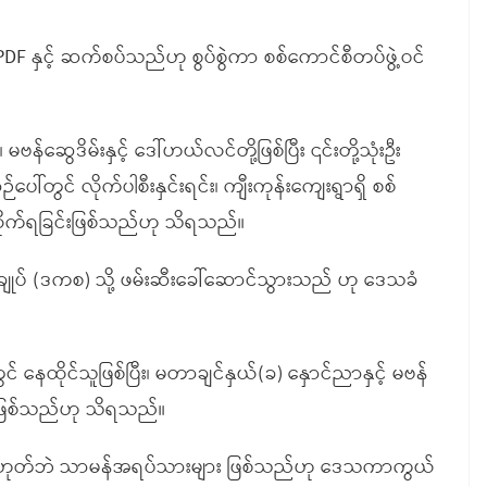
ို PDF နှင့် ဆက်စပ်သည်ဟု စွပ်စွဲကာ စစ်ကောင်စီတပ်ဖွဲ့ဝင်
န်ဆွေဒိမ်းနှင့် ဒေါ်ဟယ်လင်တို့ဖြစ်ပြီး ၎င်းတို့သုံးဦး
တွင် လိုက်ပါစီးနှင်းရင်း၊ ကျီးကုန်းကျေးရွာရှိ စစ်
လိုက်ရခြင်းဖြစ်သည်ဟု သိရသည်။
ျုပ် (ဒကစ) သို့ ဖမ်းဆီးခေါ်ဆောင်သွားသည် ဟု ဒေသခံ
 နေထိုင်သူဖြစ်ပြီး၊ မတာချင်နှယ်(ခ) နှောင်ညာနှင့် မဗန်
ျား ဖြစ်သည်ဟု သိရသည်။
များ မဟုတ်ဘဲ သာမန်အရပ်သားများ ဖြစ်သည်ဟု ဒေသကာကွယ်