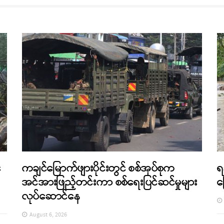
်
ကချင်မြောက်ဖျားပိုင်းတွင် စစ်အုပ်စုက
ရ
အင်အားဖြည့်တင်းကာ စစ်ရေးပြင်ဆင်မှုများ
က
လုပ်ဆောင်နေ
August 6, 2026