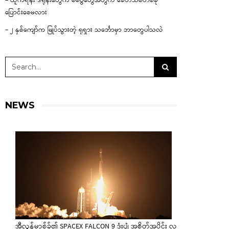
– ယူကရိန်း ဒရုန်းတွေက စစ်ပွဲတွေအတွက် ခေတ်သစ်တစ်ခု
ပြောင်းစေမလား
– ၂ နှစ်ကျော်က မြုပ်သွားတဲ့ ရုရှား သင်္ဘောမှာ ဘာတွေပါသလဲ
NEWS
အီလွန်မာ့စ်ခ်၏ SPACEX FALCON 9 ဒုံးပျံ အစိတ်အပိုင်း လ