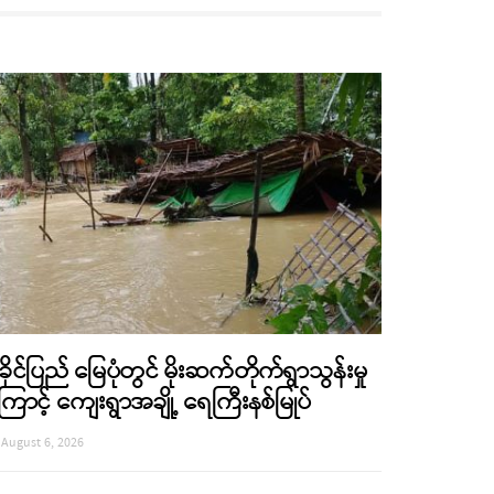
ခိုင်ပြည် မြေပုံတွင် မိုးဆက်တိုက်ရွာသွန်းမှု
ြောင့် ကျေးရွာအချို့ ရေကြီးနစ်မြုပ်
August 6, 2026