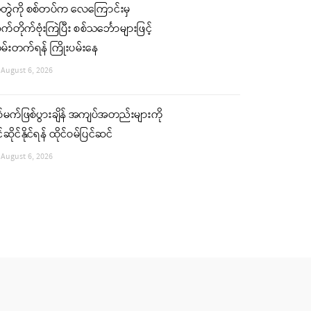
ံတွဲကို စစ်တပ်က လေကြောင်းမှ
်တိုက်ဗုံးကြဲပြီး စစ်သင်္ဘောများဖြင့်
မ်းတက်ရန် ကြိုးပမ်းနေ
August 6, 2026
်မက်ဖြစ်ပွားချိန် အကျပ်အတည်းများကို
်ဆိုင်နိုင်ရန် ထိုင်ဝမ်ပြင်ဆင်
August 6, 2026