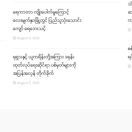
သ
ရေကာတာ ကျိုးပေါက်မှုကြောင့်
ဆက
လေးမျက်နှာမြို့တွင် ပြည်သူသုံးသောင်း
က
ကျော် ရေဘေးသင့်
August 6, 2026
စစ
ရုရှားနှင့် ယူကရိန်းတို့အကြား ဒရုန်း
ရင
ထုတ်လုပ်ရေးဆိုင်ရာ ပစ်မှတ်များကို
အပြန်အလှန် တိုက်ခိုက်
August 6, 2026