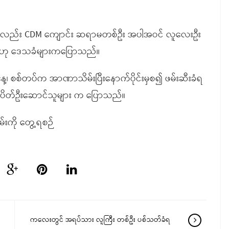
ို့တွင်လည်း CDM ကျောင်း ဆရာမတစ်ဦး အပါအဝင် လူလေးဦး
သည်ဟု ဒေသခံများကပြောသည်။
နေ့၊ စစ်တပ်က အာဏာသိမ်းပြီးနောက်ပိုင်းမှစ၍ ဖမ်းဆီးခံရ
်မသပိတ်ဦးဆောင်သူများ က ပြောသည်။
မ်းကို တွေ့ရစဉ်
ကလေးတွင် အရပ်သား လူကြီး တစ်ဦး ပစ်သတ်ခံရ