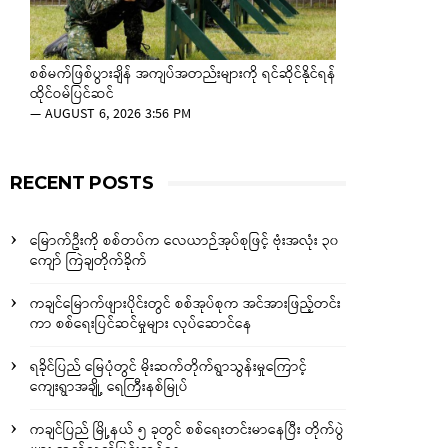
စစ်မက်ဖြစ်ပွားချိန် အကျပ်အတည်းများကို ရင်ဆိုင်နိုင်ရန်
ထိုင်ဝမ်ပြင်ဆင်
—
AUGUST 6, 2026 3:56 PM
RECENT POSTS
မြောက်ဦးကို စစ်တပ်က လေယာဉ်အုပ်စုဖြင့် ဗုံးအလုံး ၃၀
ကျော် ကြဲချတိုက်ခိုက်
ကချင်မြောက်ဖျားပိုင်းတွင် စစ်အုပ်စုက အင်အားဖြည့်တင်း
ကာ စစ်ရေးပြင်ဆင်မှုများ လုပ်ဆောင်နေ
ရခိုင်ပြည် မြေပုံတွင် မိုးဆက်တိုက်ရွာသွန်းမှုကြောင့်
ကျေးရွာအချို့ ရေကြီးနစ်မြုပ်
ကချင်ပြည် မြို့နယ် ၅ ခုတွင် စစ်ရေးတင်းမာနေပြီး တိုက်ပွဲ