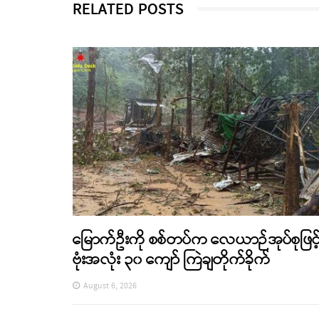
RELATED POSTS
မြောက်ဦးကို စစ်တပ်က လေယာဉ်အုပ်စုဖြင့
ဗုံးအလုံး ၃၀ ကျော် ကြဲချတိုက်ခိုက်
August 6, 2026