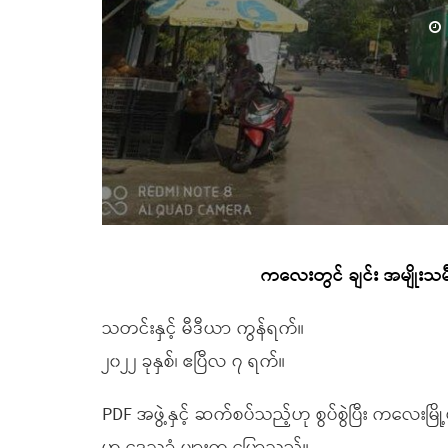
ကလေးတွင် ချင်း အမျိုးသမီး
သတင်းနှင့် မီဒီယာ ကွန်ရက်။
၂၀၂၂ ခုနှစ်၊ ဧပြီလ ၇ ရက်။
PDF အဖွဲ့နှင့် ဆက်စပ်သည့်ဟု စွပ်စွဲပြီး ကလေးမြိ