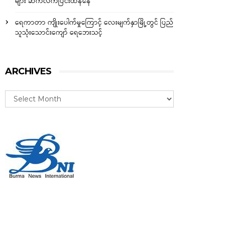
များ ဆက်လက်ပြင်းထန်နေ
ရေကာတာ ကျိုးပေါက်မှုကြောင့် လေးမျက်နှာမြို့တွင် ပြည်
သူသုံးသောင်းကျော် ရေဘေးသင့်
ARCHIVES