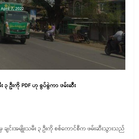
April 7, 2022
 ၃ ဦးကို PDF ဟု စွပ်စွဲကာ ဖမ်းဆီး
ု့မှ ချင်းအမျိုးသမီး ၃ ဦးကို စစ်ကောင်စီက ဖမ်းဆီးသွားသည်