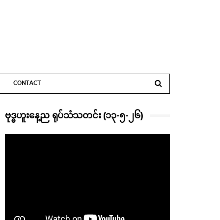
CONTACT
ဗုဒ္ဓဟူးနေ့ည ရုပ်သံသတင်း (၁၃-၅-၂၆)