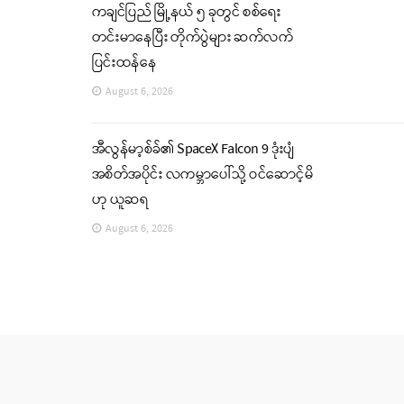
ကချင်ပြည် မြို့နယ် ၅ ခုတွင် စစ်ရေး
တင်းမာနေပြီး တိုက်ပွဲများ ဆက်လက်
ပြင်းထန်နေ
August 6, 2026
အီလွန်မာ့စ်ခ်၏ SpaceX Falcon 9 ဒုံးပျံ
အစိတ်အပိုင်း လကမ္ဘာပေါ်သို့ ဝင်ဆောင့်မိ
ဟု ယူဆရ
August 6, 2026