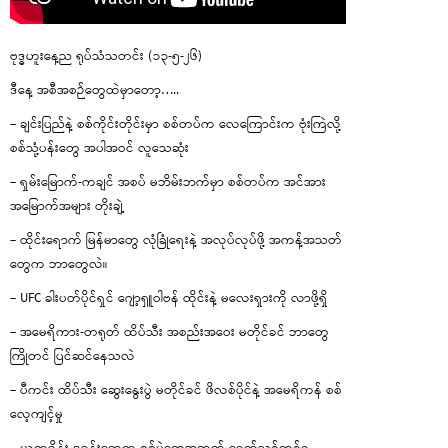
ဗုဒ္ဓဟူးနေ့ည ရုပ်သံသတင်း (၁၃-၅-၂၆)
ဒီနေ့ အစီအစဉ်တွေထဲမှာတော့…..
– ချင်းပြည်နဲ့ စစ်ကိုင်းတိုင်းမှာ စစ်တပ်က လေကြောင်းက ဗုံးကြဲလို့
စစ်သုံ့ပန်းတွေ အပါအဝင် လူသေဆုံး
– ရှမ်းမြောက်-ကချင် အစပ် မဘိမ်းဘက်မှာ စစ်တပ်က အင်အား
အမြောက်အများ တိုးချဲ့
– ထိုင်းရောက် မြန်မာတွေ လုံခြုံရေးနဲ့ အလုပ်လုပ်ဖို့ အကန့်အသတ်
တွေက ဘာတွေလဲ။
– UFC ခါးပတ်ပိုင်ရှင် ဂျော့ရှူဝါဗန် ထိုင်းနဲ့ မလေးရှားကို လာဖို့ရှိ
– အမေရိကား-တရုတ် ထိပ်သီး အစည်းအဝေး မတိုင်ခင် ဘာတွေ
ကြိုတင် ပြင်ဆင်နေသလဲ
– ပီကင်း ထိပ်သီး ဆွေးနွေးပွဲ မတိုင်ခင် ဖိလစ်ပိုင်နဲ့ အမေရိကန် စစ်
လေ့ကျင့်မှု