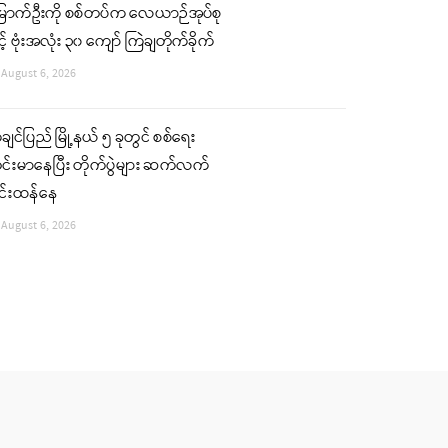
ြောက်ဦးကို စစ်တပ်က လေယာဉ်အုပ်စု
င့် ဗုံးအလုံး ၃၀ ကျော် ကြဲချတိုက်ခိုက်
August 6, 2026
ျင်ပြည် မြို့နယ် ၅ ခုတွင် စစ်ရေး
်းမာနေပြီး တိုက်ပွဲများ ဆက်လက်
ြင်းထန်နေ
August 6, 2026