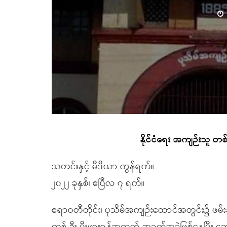
နိုင်ငံရေး အကျဉ်းသူ တစ
သတင်းနှင့် မီဒီယာ ကွန်ရက်။
၂၀၂၂ ခုနှစ်၊ ဧပြီလ ၇ ရက်။
ဧရာဝတီတိုင်း၊ ပုသိမ်အကျဉ်းထောင်အတွင်း၌ ဖမ်း