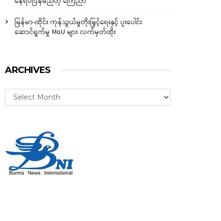
နေရပ်ပြန်မည်ဟု ကြေညာ
မြန်မာ-ထိုင်း ကုန်သွယ်မှုတိုးမြှင့်ရေးနှင့် ပူးပေါင်း
ဆောင်ရွက်မှု MoU များ လက်မှတ်ထိုး
ARCHIVES