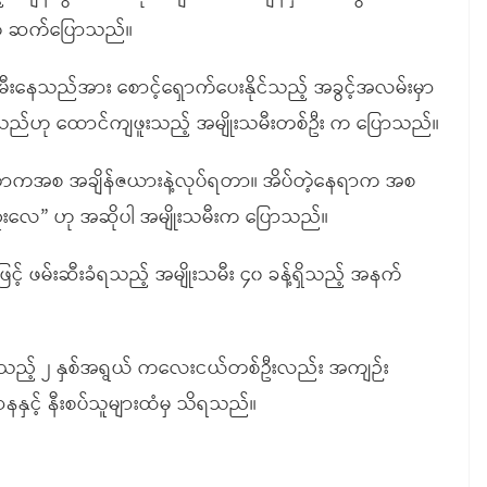
းက ဆက်ပြောသည်။
းနေသည်အား စောင့်ရှောက်ပေးနိုင်သည့် အခွင့်အလမ်းမှာ
ည်ဟု ထောင်ကျဖူးသည့် အမျိုးသမီးတစ်ဦး က ပြောသည်။
်ရတာကအစ အချိန်ဇယားနဲ့လုပ်ရတာ။ အိပ်တဲ့နေရာက အစ
းလေ” ဟု အဆိုပါ အမျိုးသမီးက ပြောသည်။
ုးဖြင့် ဖမ်းဆီးခံရသည့် အမျိုးသမီး ၄၀ ခန့်ရှိသည့် အနက်
ံထားရသည့် ၂ နှစ်အရွယ် ကလေးငယ်တစ်ဦးလည်း အကျဉ်း
နနှင့် နီးစပ်သူများထံမှ သိရသည်။