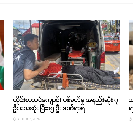
ထိုင်းစာသင်ကျောင်း ပစ်ခတ်မှု အနည်းဆုံး ၇
သ
ဦး သေဆုံး ပြီး၁၅ ဦး ဒဏ်ရာရ
ရ
August 7, 2026