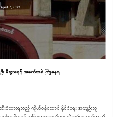
April 7, 2022
်ဦး မီးဖွားရန် အခက်အခဲ ကြုံနေရ
ဆီးခံထားရသည့် ကိုယ်ဝန်ဆောင် နိုင်ငံရေး အကျဉ်းသူ