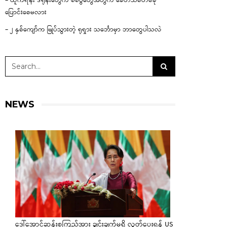
– ယူကရိန်း ဒရုန်းတွေက စစ်ပွဲတွေအတွက် ခေတ်သစ်တစ်ခု
ပြောင်းစေမလား
– ၂ နှစ်ကျော်က မြုပ်သွားတဲ့ ရုရှား သင်္ဘောမှာ ဘာတွေပါသလဲ
NEWS
ဒေါ်အောင်ဆန်းစုကြည်အား ချွင်းချက်မရှိ လွှတ်ပေးရန် US