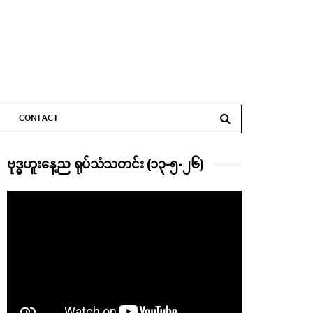
CONTACT
ဗုဒ္ဓဟူးနေ့ည ရုပ်သံသတင်း (၁၃-၅-၂၆)