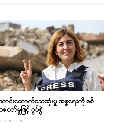
တင်းထောက်သေဆုံးမှု အစ္စရေးကို စစ်
ာဇဝတ်မှုဖြင့် စွပ်စွဲ
August 7, 2026