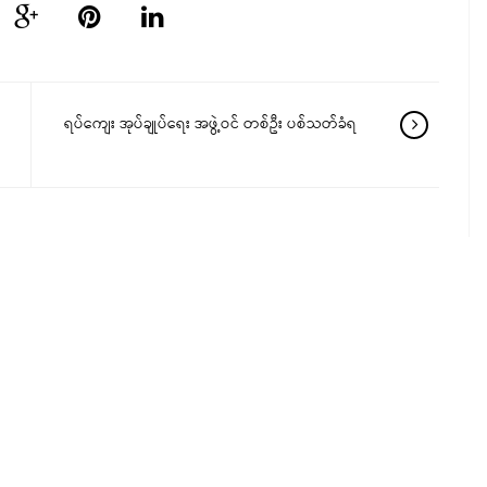
ရပ်ကျေး အုပ်ချုပ်ရေး အဖွဲ့ဝင် တစ်ဦး ပစ်သတ်ခံရ