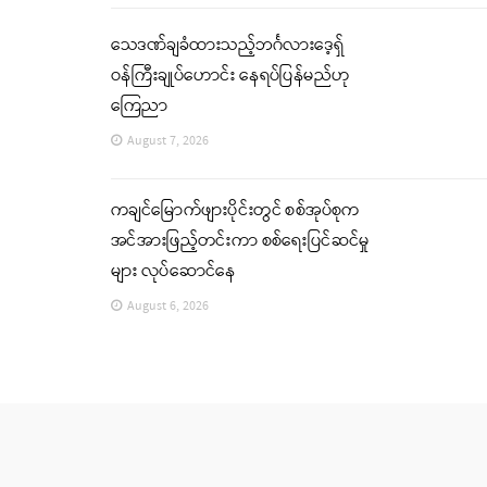
သေဒဏ်ချခံထားသည့်ဘင်္ဂလားဒေ့ရှ်
ဝန်ကြီးချုပ်ဟောင်း နေရပ်ပြန်မည်ဟု
ကြေညာ
August 7, 2026
ကချင်မြောက်ဖျားပိုင်းတွင် စစ်အုပ်စုက
အင်အားဖြည့်တင်းကာ စစ်ရေးပြင်ဆင်မှု
များ လုပ်ဆောင်နေ
August 6, 2026