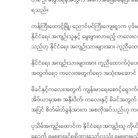
တစ် ဦး မီးဖွားရန်အတွက် အခက်အခဲဖြစ်နေပြီး
ရသည်။
ကန်ကြီးထောင့်မြို့၊ ညောင်ပင်ကြီးကျေးရွာက ပုဒ
နိုင်ငံရေး အကျဉ်းသူနှင့် မွေးဖွားလာမည့် ကလေ
သည်ဟု နိုင်ငံရေး အကျဉ်းသားများအား ကူညီထ
နိုင်ငံရေး အကျဉ်းသားများအား ကူညီထောက်ပံ့ပေ
အတွက်ရော ကလေးအတွက်ရော အသုံးအဆောင် ဆေ
မိခင်နှင့်ကလေးအတွက် ကျန်းမာရေးစောင့်ရှောက်မ
အိပ်ယာမှအစ၊ အနှီးပိတ်၊ ကလေးနှင့် မိခင်အတွ
အပြင် စိတ်ဓါတ်ခွန်အားက အစလိုအပ်သည်ဟု က
ပုသိမ်အကျဉ်းထောင်က နိုင်ငံရေး အကျဉ်းသူ ကိုယ်
ရောက် မွေးဖွားခွင့်ရရှိထားသော်လည်း မွေးဖွားမည