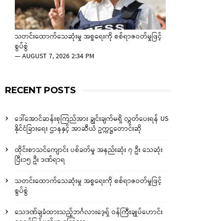
သတင်းထောက်သေဆုံးမှု အစ္စရေးကို စစ်ရာဇဝတ်မှုဖြင့်
စွပ်စွဲ
—
AUGUST 7, 2026 2:34 PM
RECENT POSTS
ဒေါ်အောင်ဆန်းစုကြည်အား ချွင်းချက်မရှိ လွှတ်ပေးရန် US
နိုင်ငံခြားရေး ဌာနနှင့် အာဆီယံ ဥက္ကဋ္ဌတောင်းဆို
ထိုင်းစာသင်ကျောင်း ပစ်ခတ်မှု အနည်းဆုံး ၇ ဦး သေဆုံး
ပြီး၁၅ ဦး ဒဏ်ရာရ
သတင်းထောက်သေဆုံးမှု အစ္စရေးကို စစ်ရာဇဝတ်မှုဖြင့်
စွပ်စွဲ
သေဒဏ်ချခံထားသည့်ဘင်္ဂလားဒေ့ရှ် ဝန်ကြီးချုပ်ဟောင်း