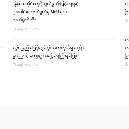
မြန်မာ-ထိုင်း ကုန်သွယ်မှုတိုးမြှင့်ရေးနှင့်
မ
ပူးပေါင်းဆောင်ရွက်မှု MoU များ
ဖြ
လက်မှတ်ထိုး
August 7, 2026
ကခ
ရခိုင်ပြည် မြေပုံတွင် မိုးဆက်တိုက်ရွာသွန်း
တင
မှုကြောင့် ကျေးရွာအချို့ ရေကြီးနစ်မြုပ်
ပ
August 6, 2026