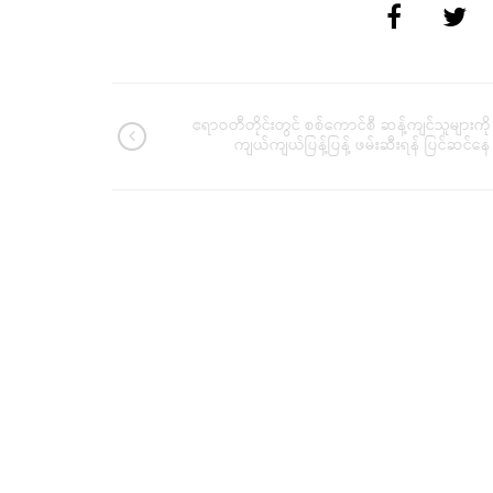
ဧရာဝတီတိုင်းတွင် စစ်ကောင်စီ ဆန့်ကျင်သူများကို
ကျယ်ကျယ်ပြန့်ပြန့် ဖမ်းဆီးရန် ပြင်ဆင်နေ