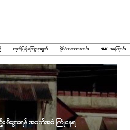
ို
ထုတ်ပြန်ကြေညာချက်
နိုင်ငံတကာသတင်း
NMG အကြောင်း
်ဦး မီးဖွားရန် အခက်အခဲ ကြုံနေရ