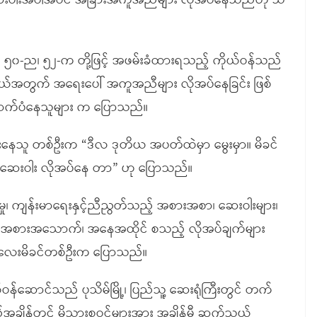
 ဆေးဝါးအပါအဝင် အခြားအကူအညီများ လိုအပ်နေသည်ဟု သိ
်မ ၅၀-ည၊ ၅၂-က တို့ဖြင့် အဖမ်းခံထားရသည့် ကိုယ်ဝန်သည်
းငယ်အတွက် အရေးပေါ် အကူအညီများ လိုအပ်နေခြင်း ဖြစ်
ောက်ပံနေသူများ က ပြောသည်။
းနေသူ တစ်ဦးက “ဒီလ ဒုတိယ အပတ်ထဲမှာ မွေးမှာ။ မိခင်
းဝါး လိုအပ်နေ တာ” ဟု ပြောသည်။
ှု၊ ကျန်းမာရေးနှင့်ညီညွတ်သည့် အစားအစာ၊ ဆေးဝါးများ၊
က် အစားအသောက်၊ အနေအထိုင် စသည့် လိုအပ်ချက်များ
လေးမိခင်တစ်ဦးက ပြောသည်။
ဝန်ဆောင်သည် ပုသိမ်မြို့၊ ပြည်သူ့ ဆေးရုံကြီးတွင် တက်
့်အချိန်တွင် မိသားစုဝင်များအား အချိန်မှီ ဆက်သွယ်