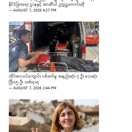
နိုင်ငံခြားရေး ဌာနနှင့် အာဆီယံ ဥက္ကဋ္ဌတောင်းဆို
—
AUGUST 7, 2026 4:27 PM
ထိုင်းစာသင်ကျောင်း ပစ်ခတ်မှု အနည်းဆုံး ၇ ဦး သေဆုံး
ပြီး၁၅ ဦး ဒဏ်ရာရ
—
AUGUST 7, 2026 2:44 PM