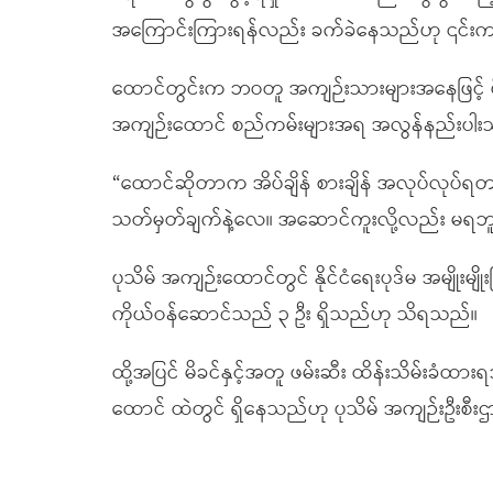
အကြောင်းကြားရန်လည်း ခက်ခဲနေသည်ဟု ၎င်
ထောင်တွင်းက ဘဝတူ အကျဉ်းသားများအနေဖြင့် မီ
အကျဉ်းထောင် စည်ကမ်းများအရ အလွန်နည်းပါးသ
“ထောင်ဆိုတာက အိပ်ချိန် စားချိန် အလုပ်လုပ
သတ်မှတ်ချက်နဲ့လေ။ အဆောင်ကူးလို့လည်း မရဘူ
ပုသိမ် အကျဉ်းထောင်တွင် နိုင်ငံရေးပုဒ်မ အမျိုးမျိ
ကိုယ်ဝန်ဆောင်သည် ၃ ဦး ရှိသည်ဟု သိရသည်။
ထို့အပြင် မိခင်နှင့်အတူ ဖမ်းဆီး ထိန်းသိမ်းခ
ထောင် ထဲတွင် ရှိနေသည်ဟု ပုသိမ် အကျဉ်းဦးစီးဌာ