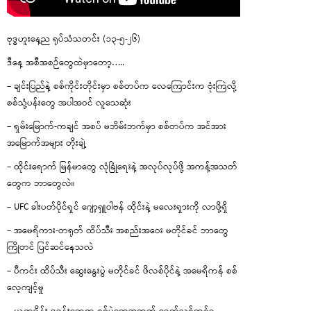
ဗုဒ္ဓဟူးနေ့ည ရုပ်သံသတင်း (၁၃-၅-၂၆)
ဒီနေ့ အစီအစဉ်တွေထဲမှာတော့…..
– ချင်းပြည်နဲ့ စစ်ကိုင်းတိုင်းမှာ စစ်တပ်က လေကြောင်းက ဗုံးကြဲလို့
စစ်သုံ့ပန်းတွေ အပါအဝင် လူသေဆုံး
– ရှမ်းမြောက်-ကချင် အစပ် မဘိမ်းဘက်မှာ စစ်တပ်က အင်အား
အမြောက်အများ တိုးချဲ့
– ထိုင်းရောက် မြန်မာတွေ လုံခြုံရေးနဲ့ အလုပ်လုပ်ဖို့ အကန့်အသတ်
တွေက ဘာတွေလဲ။
– UFC ခါးပတ်ပိုင်ရှင် ဂျော့ရှူဝါဗန် ထိုင်းနဲ့ မလေးရှားကို လာဖို့ရှိ
– အမေရိကား-တရုတ် ထိပ်သီး အစည်းအဝေး မတိုင်ခင် ဘာတွေ
ကြိုတင် ပြင်ဆင်နေသလဲ
– ပီကင်း ထိပ်သီး ဆွေးနွေးပွဲ မတိုင်ခင် ဖိလစ်ပိုင်နဲ့ အမေရိကန် စစ်
လေ့ကျင့်မှု