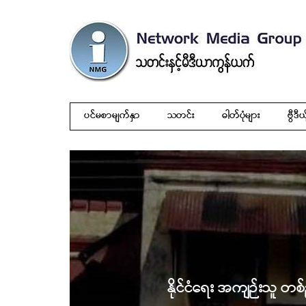
ပင်မစာမျက်နှာ
သတင်း
ဓါတ်ပုံများ
ဗွီဒီယ
နိုင်ငံရေး အကျဉ်းသူ တစ