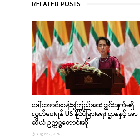
RELATED POSTS
ဒေါ်အောင်ဆန်းစုကြည်အား ချွင်းချက်မရှိ
လွှတ်ပေးရန် US နိုင်ငံခြားရေး ဌာနနှင့် အာ
ဆီယံ ဥက္ကဋ္ဌတောင်းဆို
August 7, 2026