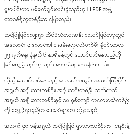
ပူးပေါင်းကာ ပစ်ခတ်ရှင်းလင်းခဲ့သည်ဟု LLPDF အဖွဲ့
တာဝန်ရှိသူတစ်ဦးက ပြောသည်။
ဆင်ဖြူပြင်ကျေးရွာ ဆိပ်ခံတံတားအနီး သောင်ပြင်တခုတွင်
အလောင်း ၄ လောင်းပါ ငါးဖမ်းလှေငယ်တစ်စီး နိုဝင်ဘာလ
၂၅ ရက်နေ့၊ နံနက် ၆ နာရီခန့်တွင် သောင်တင်နေသည်ကို
မြင်တွေ့ခဲ့သည်ဟုလည်း ဒေသခံများက ပြောသည်။
ထိုသို့ သောင်တင်နေသည့် လှေငယ်အတွင်း အသက်ကြီးပိုင်း
အရွယ် အမျိုးသားတစ်ဦး၊ အမျိုးသမီးတစ်ဦး၊ သက်လတ်
အရွယ် အမျိုးသားတစ်ဦးနှင့် ၁၀ နှစ်ကျော် ကလေးငယ်တစ်ဦး
ကို တွေ့ခဲ့ရသည်ဟု ဒေသခံများက ပြောသည်။
အသက် ၄၀ ခန့်အရွယ် ဆင်ဖြူပြင် ရွာသားတစ်ဦးက “ရေစီးနဲ့