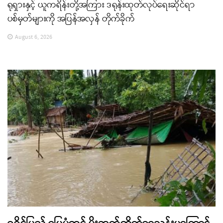
ရုရှားနှင့် ယူကရိန်းတို့အကြား ဒရုန်းထုတ်လုပ်ရေးဆိုင်ရာ
ပစ်မှတ်များကို အပြန်အလှန် တိုက်ခိုက်
August 6, 2026