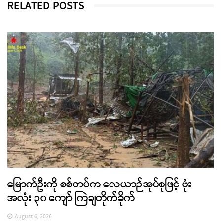
RELATED POSTS
မြောက်ဦးကို စစ်တပ်က လေယာဉ်အုပ်စုဖြင့် ဗုံး
အလုံး ၃၀ ကျော် ကြဲချတိုက်ခိုက်
August 6, 2026