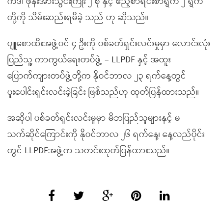
ကဒ်၊ ဖုန်းအားသွင်းကြိုး ၂ စုံ နှင့် ဧည့်စာရင်းစာရွက် ၂ ရွက်
တို့ကို သိမ်းဆည်းရမိခဲ့ သည် ဟု ဆိုသည်။
ပျူစောထီးအဖွဲ့ဝင် ၄ ဦးကို ပစ်ခတ်ရှင်းလင်းမှုမှာ လောင်းလုံး
ပြည်သူ့ ကာကွယ်ရေးတပ်ဖွဲ့ – LLPDF နှင့် အထူး
ပြောက်ကျားတပ်ဖွဲ့တို့က နိုဝင်ဘာလ ၂၃ ရက်နေ့တွင်
ပူးပေါင်းရှင်းလင်းခဲ့ခြင်း ဖြစ်သည်ဟု ထုတ်ပြန်ထားသည်။
အဆိုပါ ပစ်ခတ်ရှင်းလင်းမှုမှာ မိဘပြည်သူများနှင့် မ
သက်ဆိုင်ကြောင်းကို နိုဝင်ဘာလ ၂၆ ရက်နေ့၊ နေ့လည်ပိုင်း
တွင် LLPDFအဖွဲ့က သတင်းထုတ်ပြန်ထားသည်။