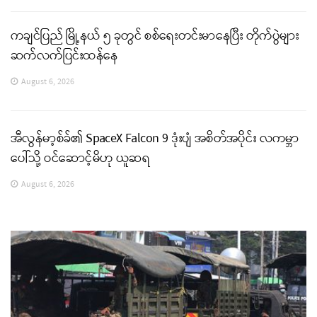
ကချင်ပြည် မြို့နယ် ၅ ခုတွင် စစ်ရေးတင်းမာနေပြီး တိုက်ပွဲများ
ဆက်လက်ပြင်းထန်နေ
August 6, 2026
အီလွန်မာ့စ်ခ်၏ SpaceX Falcon 9 ဒုံးပျံ အစိတ်အပိုင်း လကမ္ဘာ
ပေါ်သို့ ဝင်ဆောင့်မိဟု ယူဆရ
August 6, 2026