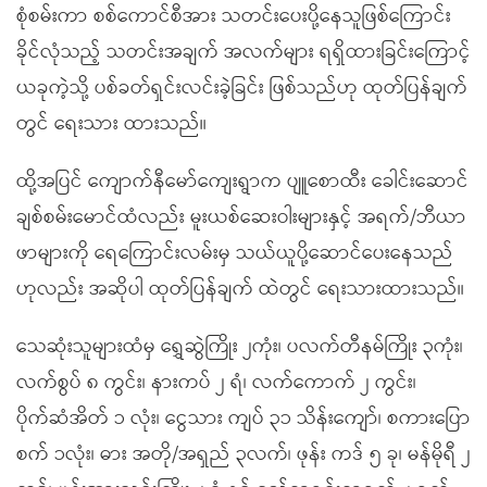
စုံစမ်းကာ စစ်ကောင်စီအား သတင်းပေးပို့နေသူဖြစ်ကြောင်း
ခိုင်လုံသည့် သတင်းအချက် အလက်များ ရရှိထားခြင်းကြောင့်
ယခုကဲ့သို့ ပစ်ခတ်ရှင်းလင်းခဲ့ခြင်း ဖြစ်သည်ဟု ထုတ်ပြန်ချက်
တွင် ရေးသား ထားသည်။
ထို့အပြင် ကျောက်နီမော်ကျေးရွာက ပျူစောထီး ခေါင်းဆောင်
ချစ်စမ်းမောင်ထံလည်း မူးယစ်ဆေးဝါးများနှင့် အရက်/ဘီယာ
ဖာများကို ရေကြောင်းလမ်းမှ သယ်ယူပို့ဆောင်ပေးနေသည်
ဟုလည်း အဆိုပါ ထုတ်ပြန်ချက် ထဲတွင် ရေးသားထားသည်။
သေဆုံးသူများထံမှ ရွှေဆွဲကြိုး ၂ကုံး၊ ပလက်တီနမ်ကြိုး ၃ကုံး၊
လက်စွပ် ၈ ကွင်း၊ နားကပ် ၂ ရံ၊ လက်ကောက် ၂ ကွင်း၊
ပိုက်ဆံအိတ် ၁ လုံး၊ ငွေသား ကျပ် ၃၁ သိန်းကျော်၊ စကားပြော
စက် ၁လုံး၊ ဓား အတို/အရှည် ၃လက်၊ ဖုန်း ကဒ် ၅ ခု၊ မန်မိုရီ ၂