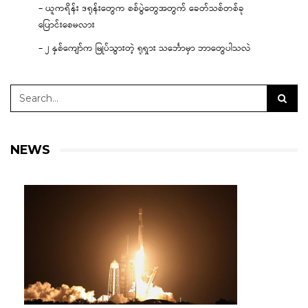
– ယူကရိန်း ဒရုန်းတွေက စစ်ပွဲတွေအတွက် ခေတ်သစ်တစ်ခု
ပြောင်းစေမလား
– ၂ နှစ်ကျော်က မြုပ်သွားတဲ့ ရုရှား သင်္ဘောမှာ ဘာတွေပါသလဲ
NEWS