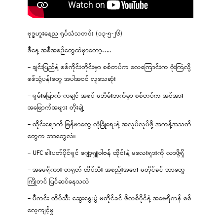
ဗုဒ္ဓဟူးနေ့ည ရုပ်သံသတင်း (၁၃-၅-၂၆)
ဒီနေ့ အစီအစဉ်တွေထဲမှာတော့…..
– ချင်းပြည်နဲ့ စစ်ကိုင်းတိုင်းမှာ စစ်တပ်က လေကြောင်းက ဗုံးကြဲလို့
စစ်သုံ့ပန်းတွေ အပါအဝင် လူသေဆုံး
– ရှမ်းမြောက်-ကချင် အစပ် မဘိမ်းဘက်မှာ စစ်တပ်က အင်အား
အမြောက်အများ တိုးချဲ့
– ထိုင်းရောက် မြန်မာတွေ လုံခြုံရေးနဲ့ အလုပ်လုပ်ဖို့ အကန့်အသတ်
တွေက ဘာတွေလဲ။
– UFC ခါးပတ်ပိုင်ရှင် ဂျော့ရှူဝါဗန် ထိုင်းနဲ့ မလေးရှားကို လာဖို့ရှိ
– အမေရိကား-တရုတ် ထိပ်သီး အစည်းအဝေး မတိုင်ခင် ဘာတွေ
ကြိုတင် ပြင်ဆင်နေသလဲ
– ပီကင်း ထိပ်သီး ဆွေးနွေးပွဲ မတိုင်ခင် ဖိလစ်ပိုင်နဲ့ အမေရိကန် စစ်
လေ့ကျင့်မှု