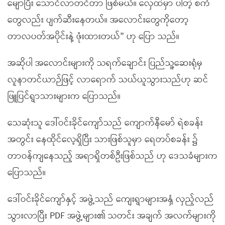
မျောပြီး သောင်လာတင်တာ ဖြစ်မယ်။ လှေထဲမှာ ပါတဲ့ စက်
တွေလည်း ပျက်ဆီးနေတယ်။ အလောင်းတွေကိုတော့
တာလပတ်အပိုင်းနဲ့ ဖုံးထားတယ်” ဟု ပြော သည်။
အဆိုပါ အလောင်းများကို သရက်ချောင်း ပြည်သူ့ဆေးရုံမှ
လူနာတင်ယာဉ်ဖြင့် လာရောက် သယ်ယူသွားသည်ဟု ဆင်
ဖြူပြင်ရွာသားများက ပြောသည်။
သေဆုံးသူ ဒေါ်ဝင်းခိုင်ကျော်သည် ကျောက်နီမော် ရဲစခန်း
အတွင်း နေထိုင်လေ့ရှိပြီး သားဖြစ်သူမှာ ရေတပ်စခန်း ၌
တာဝန်ကျနေသည့် အရာရှိတစ်ဦးဖြစ်သည် ဟု ဒေသခံများက
ပြောသည်။
ဒေါ်ဝင်းခိုင်ကျော်နှင့် အဖွဲ့သည် ကျေးရွာများအနှံ့ လှည့်လည်
သွားလာပြီး PDF အဖွဲ့များ၏ သတင်း အချက် အလက်များကို