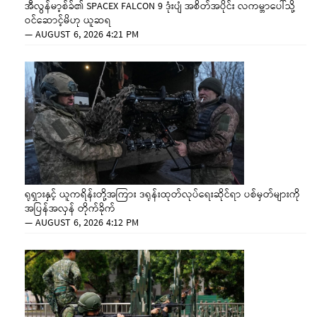
အီလွန်မာ့စ်ခ်၏ SPACEX FALCON 9 ဒုံးပျံ အစိတ်အပိုင်း လကမ္ဘာပေါ်သို့
ဝင်ဆောင့်မိဟု ယူဆရ
—
AUGUST 6, 2026 4:21 PM
ရုရှားနှင့် ယူကရိန်းတို့အကြား ဒရုန်းထုတ်လုပ်ရေးဆိုင်ရာ ပစ်မှတ်များကို
အပြန်အလှန် တိုက်ခိုက်
—
AUGUST 6, 2026 4:12 PM