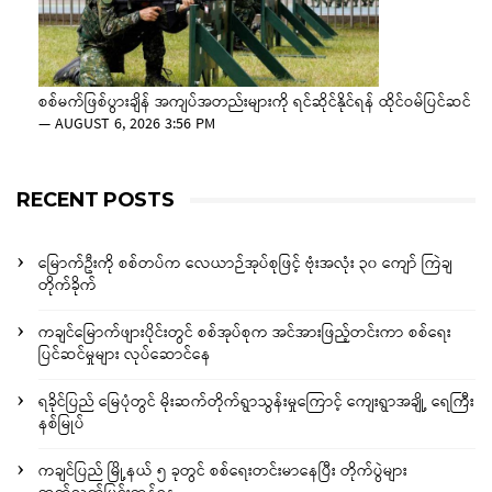
စစ်မက်ဖြစ်ပွားချိန် အကျပ်အတည်းများကို ရင်ဆိုင်နိုင်ရန် ထိုင်ဝမ်ပြင်ဆင်
—
AUGUST 6, 2026 3:56 PM
RECENT POSTS
မြောက်ဦးကို စစ်တပ်က လေယာဉ်အုပ်စုဖြင့် ဗုံးအလုံး ၃၀ ကျော် ကြဲချ
တိုက်ခိုက်
ကချင်မြောက်ဖျားပိုင်းတွင် စစ်အုပ်စုက အင်အားဖြည့်တင်းကာ စစ်ရေး
ပြင်ဆင်မှုများ လုပ်ဆောင်နေ
ရခိုင်ပြည် မြေပုံတွင် မိုးဆက်တိုက်ရွာသွန်းမှုကြောင့် ကျေးရွာအချို့ ရေကြီး
နစ်မြုပ်
ကချင်ပြည် မြို့နယ် ၅ ခုတွင် စစ်ရေးတင်းမာနေပြီး တိုက်ပွဲများ