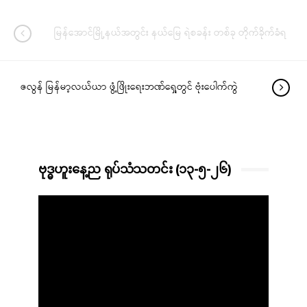
မြန်အောင်မြို့နယ်အတွင်း နယ်မြေ ရဲစခန်း တစ်ခု တိုက်ခိုက်ခံရ
ဇလွန် မြန်မာ့လယ်ယာ ဖွံ့ဖြိုးရေးဘဏ်ရှေ့တွင် ဗုံးပေါက်ကွဲ
ဗုဒ္ဓဟူးနေ့ည ရုပ်သံသတင်း (၁၃-၅-၂၆)