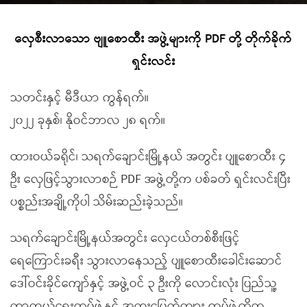
လှေစီးလာသော ဗျူစောထီး အဖွဲ့များကို PDF တို့ တိုက်ခိုက်
ရှင်းလင်း
သတင်းနှင့် မီဒီယာ ကွန်ရက်။
၂၀၂၂ ခုနှစ်၊ နိုဝင်ဘာလ ၂၈ ရက်။
ထားဝယ်ခရိုင်၊ သရက်ချောင်းမြို့နယ် အတွင်း ပျူစောထီး ၄
ဦး လှေဖြင့်သွားလာစဉ် PDF အဖွဲ့တို့က ပစ်ခတ် ရှင်းလင်းပြီး
ပစ္စည်းအချို့ကိုပါ သိမ်းဆည်းခဲ့သည်။
သရက်ချောင်းမြို့နယ်အတွင်း လှေငယ်တစ်စီးဖြင့်
ရေကြောင်းခရီး သွားလာနေသည့် ပျူစောထီးခေါင်းဆောင်
ဒေါ်ဝင်းခိုင်ကျော်နှင့် အဖွဲ့ဝင် ၃ ဦးကို လောင်းလုံး ပြည်သူ့
ကာကွယ်ရေးတပ်ဖွဲ့နှင့် အထူးပြေက်ကျား တပ်ဖွဲ့တို့က