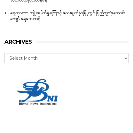
ဆက်လက်ပြင်းထန်နေ
ရေကာတာ ကျိုးပေါက်မှုကြောင့် လေးမျက်နှာမြို့တွင် ပြည်သူသုံးသောင်း
ကျော် ရေဘေးသင့်
ARCHIVES