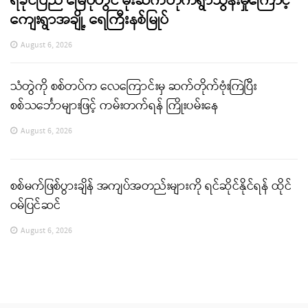
ရခိုင်ပြည် မြေပုံတွင် မိုးဆက်တိုက်ရွာသွန်းမှုကြောင့်
ကျေးရွာအချို့ ရေကြီးနစ်မြုပ်
August 6, 2026
သံတွဲကို စစ်တပ်က လေကြောင်းမှ ဆက်တိုက်ဗုံးကြဲပြီး
စစ်သင်္ဘောများဖြင့် ကမ်းတက်ရန် ကြိုးပမ်းနေ
August 6, 2026
စစ်မက်ဖြစ်ပွားချိန် အကျပ်အတည်းများကို ရင်ဆိုင်နိုင်ရန် ထိုင်
ဝမ်ပြင်ဆင်
August 6, 2026