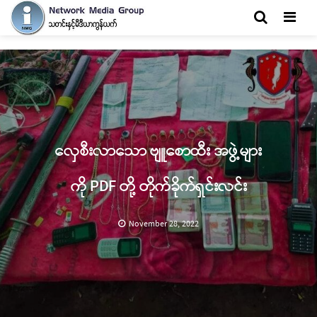
Men
လှေစီးလာသော ဗျူစောထီး အဖွဲ့များ
ကို PDF တို့ တိုက်ခိုက်ရှင်းလင်း
November 28, 2022