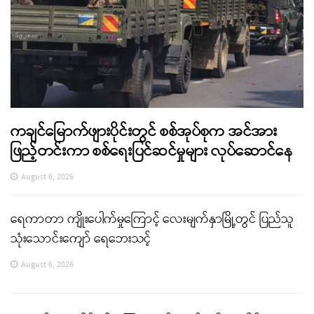
ကချင်မြောက်ဖျားပိုင်းတွင် စစ်အုပ်စုက အင်အား
ဖြည့်တင်းကာ စစ်ရေးပြင်ဆင်မှုများ လုပ်ဆောင်နေ
August 6, 2026
ရေကာတာ ကျိုးပေါက်မှုကြောင့် လေးမျက်နှာမြို့တွင် ပြည်သူ
သုံးသောင်းကျော် ရေဘေးသင့်
August 6, 2026