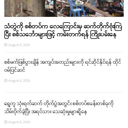
သံတွဲကို စစ်တပ်က လေကြောင်းမှ ဆက်တိုက်ဗုံးကြဲ
ပြီး စစ်သင်္ဘောများဖြင့် ကမ်းတက်ရန် ကြိုးပမ်းနေ
August 6, 2026
စစ်မက်ဖြစ်ပွားချိန် အကျပ်အတည်းများကို ရင်ဆိုင်နိုင်ရန် ထိုင်
ဝမ်ပြင်ဆင်
August 6, 2026
ရွှေကူ သုံးရက်ဆက် တိုက်ပွဲအတွင်း စစ်တပ်စခန်းတစ်ခုကို
သိမ်းပိုက်ခဲ့ပြီး အရပ်သား သေဆုံးမှုများရှိနေ
August 5, 2026