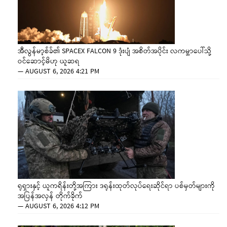
အီလွန်မာ့စ်ခ်၏ SPACEX FALCON 9 ဒုံးပျံ အစိတ်အပိုင်း လကမ္ဘာပေါ်သို့
ဝင်ဆောင့်မိဟု ယူဆရ
—
AUGUST 6, 2026 4:21 PM
ရုရှားနှင့် ယူကရိန်းတို့အကြား ဒရုန်းထုတ်လုပ်ရေးဆိုင်ရာ ပစ်မှတ်များကို
အပြန်အလှန် တိုက်ခိုက်
—
AUGUST 6, 2026 4:12 PM