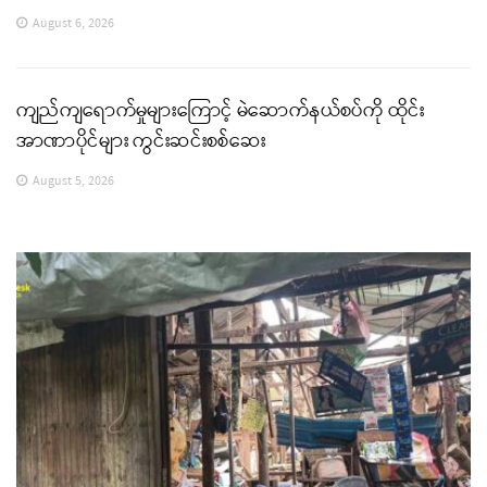
August 6, 2026
ကျည်ကျရောက်မှုများကြောင့် မဲဆောက်နယ်စပ်ကို ထိုင်း
အာဏာပိုင်များ ကွင်းဆင်းစစ်ဆေး
August 5, 2026