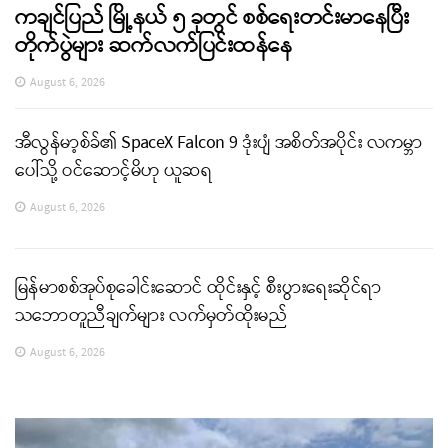
ကချင်ပြည် မြို့နယ် ၅ ခုတွင် စစ်ရေးတင်းမာနေပြီး
တိုက်ပွဲများ ဆက်လက်ပြင်းထန်နေ
August 6, 2026
အီလွန်မာ့စ်ခ်၏ SpaceX Falcon 9 ဒုံးပျံ အစိတ်အပိုင်း လကမ္ဘာ
ပေါ်သို့ ဝင်ဆောင့်မိဟု ယူဆရ
August 6, 2026
မြန်မာစစ်အုပ်စုခေါင်းဆောင် ထိုင်းနှင့် စီးပွားရေးဆိုင်ရာ
သဘောတူညီချက်များ လက်မှတ်ထိုးမည်
August 6, 2026