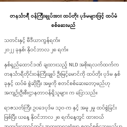
တနင်္သာရီ ဝန်ကြီးချုပ်အား ထပ်တိုး ပုဒ်မများဖြင့် ထပ်မံ
စစ်ဆေးမည်
သတင်းနှင့် မီဒီယာကွန်ရက်။
၂၀၂၂ ခုနှစ်၊ နိုဝင်ဘာလ ၂၈ ရက်။
နှစ်ရှည်ထောင်ဒဏ် ချထားသည့် NLD အစိုးရလက်ထက်က
တနင်္သာရီတိုင်းဝန်ကြီးချုပ် ဦးမြင့်မောင်ကို ထပ်တိုး ပုဒ်မ နှစ်
ခုနှင့် ထပ်မံ စွဲဆိုပြီး အမှုကို စတင်စစ်ဆေးတော့မည်ဟု
အကျဉ်းဦးစီးဌာနတာဝန်ရှိသူများ က ပြောသည်။
ရာဇသတ်ကြီး ဥပဒေပုဒ်မ ၁၃၀-က နှင့် အမူ ၂မှု ထပ်စွဲခြင်း
ဖြစ်ပြီး ယနေ့ နိုဝင်ဘာလ ၂၈ ရက်နေ့တွင် ထားဝယ်
အကျဉ်းထောင်တွင်း အထူးတရားရုံးမှာ စတင်စစ်ဆေးမည်ဟု