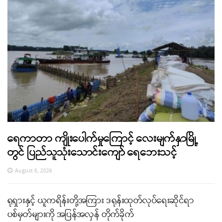
ရေကာတာ ကျိုးပေါက်မှုကြောင့် လေးမျက်နှာမြို့
တွင် ပြည်သူသုံးသောင်းကျော် ရေဘေးသင့်
August 6, 2026
ရုရှားနှင့် ယူကရိန်းတို့အကြား ဒရုန်းထုတ်လုပ်ရေးဆိုင်ရာ
ပစ်မှတ်များကို အပြန်အလှန် တိုက်ခိုက်