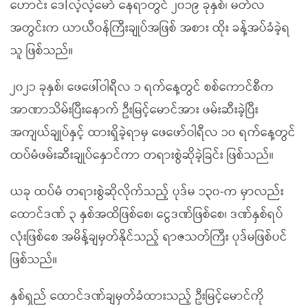
ဟောင်း ဒေါ်လဲ့လဲ့မော် နေရာတွင် ၂၀၁၉ ခုနှစ်၊ မတ်လ
အတွင်းက ယာယီဝန်ကြီးချုပ်အဖြစ် အစား ထိုး ခန့်အပ်ခံခဲ့ရ
သူ ဖြစ်သည်။
၂၀၂၁ ခုနှစ်၊ ဖေဖေါ်ဝါရီလ ၁ ရက်နေ့တွင် စစ်ကောင်စီက
အာဏာသိမ်းပြီးနောက် ဦးမြင့်မောင်အား ဖမ်းဆီးခဲ့ပြီး
အကျယ်ချုပ်နှင့် ထားရှိခဲ့ရာမှ ဖေဖော်ဝါရီလ ၁၀ ရက်နေ့တွင်
ထပ်မံဖမ်းဆီးချုပ်နှောင်ကာ တရားစွဲဆိုခဲ့ခြင်း ဖြစ်သည်။
ယခု ထပ်မံ တရားစွဲဆိုလိုက်သည့် ပုဒ်မ ၁၃၀-က မှာလည်း
ထောင်ဒဏ် ၃ နှစ်အထိဖြစ်စေ၊ ငွေဒဏ်ဖြစ်စေ၊ ဒဏ်နှစ်ရပ်
လုံးဖြစ်စေ အမိန့်ချမှတ်နိုင်သည့် ရာဇသတ်ကြီး ပုဒ်မဖြစ်ပင်
ဖြစ်သည်။
နှစ်ရှည် ထောင်ဒဏ်ချမှတ်ခံထားသည့် ဦးမြင့်မောင်ကို