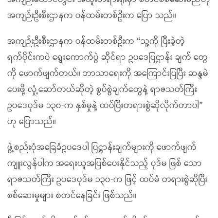
အကျဉ်းဦးစီးဌာနက ဝန်ထမ်းတစ်ဦးက ပြော သည်။
အကျဉ်းဦးစီးဌာနက ဝန်ထမ်းတစ်ဦးက “သူ့ကို ပြီးခဲ့တဲ့
ရက်ပိုင်းကပဲ ရွေးကောက်ပွဲ ဆိုင်ရာ ဥပဒေပြဌာန်း ချက် တွေ
ကို ဖောက်ဖျက်တယ်။ ဘာသာရေးကို အကြောင်းပြပြီး ဆန္ဒမဲ
ပေးဖို့ လှုံ့ဆော်တယ်ဆိုတဲ့ စွပ်စွဲချက်တွေနဲ့ ရာဇသတ်ကြီး
ဥပဒေပုဒ်မ ၁၃၀-က နှစ်မှုနဲ့ ထပ်ပြီးတရားစွဲဆိုလိုက်တာပါ”
ဟု ပြောသည်။
ဖွဲ့စည်းပုံအခြေခံဥပဒေပါ ပြဋ္ဌာန်းချက်များကို ဖောက်ဖျက်
ကျူးလွန်ပါက အရေးယူအပြစ်ပေးနိုင်သည့် ပုဒ်မ ဖြစ် သော
ရာဇသတ်ကြီး ဥပဒေပုဒ်မ ၁၃၀-က ဖြင့် ထပ်မံ တရားစွဲဆိုပြီး
စစ်ဆေးမှုများ စတင်နေခြင်း ဖြစ်သည်။