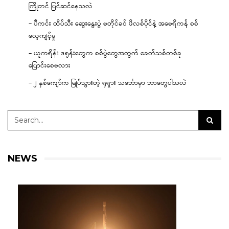
ကြိုတင် ပြင်ဆင်နေသလဲ
– ပီကင်း ထိပ်သီး ဆွေးနွေးပွဲ မတိုင်ခင် ဖိလစ်ပိုင်နဲ့ အမေရိကန် စစ်
လေ့ကျင့်မှု
– ယူကရိန်း ဒရုန်းတွေက စစ်ပွဲတွေအတွက် ခေတ်သစ်တစ်ခု
ပြောင်းစေမလား
– ၂ နှစ်ကျော်က မြုပ်သွားတဲ့ ရုရှား သင်္ဘောမှာ ဘာတွေပါသလဲ
NEWS