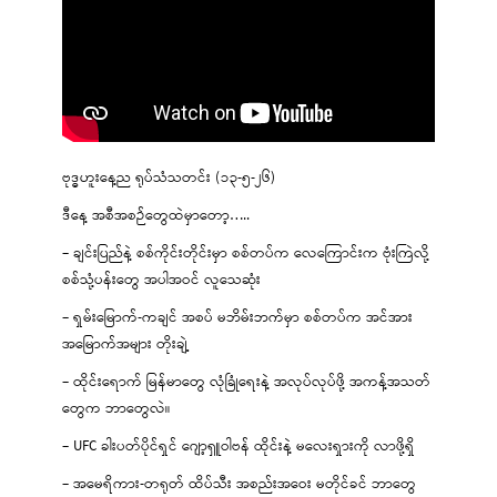
ဗုဒ္ဓဟူးနေ့ည ရုပ်သံသတင်း (၁၃-၅-၂၆)
ဒီနေ့ အစီအစဉ်တွေထဲမှာတော့…..
– ချင်းပြည်နဲ့ စစ်ကိုင်းတိုင်းမှာ စစ်တပ်က လေကြောင်းက ဗုံးကြဲလို့
စစ်သုံ့ပန်းတွေ အပါအဝင် လူသေဆုံး
– ရှမ်းမြောက်-ကချင် အစပ် မဘိမ်းဘက်မှာ စစ်တပ်က အင်အား
အမြောက်အများ တိုးချဲ့
– ထိုင်းရောက် မြန်မာတွေ လုံခြုံရေးနဲ့ အလုပ်လုပ်ဖို့ အကန့်အသတ်
တွေက ဘာတွေလဲ။
– UFC ခါးပတ်ပိုင်ရှင် ဂျော့ရှူဝါဗန် ထိုင်းနဲ့ မလေးရှားကို လာဖို့ရှိ
– အမေရိကား-တရုတ် ထိပ်သီး အစည်းအဝေး မတိုင်ခင် ဘာတွေ