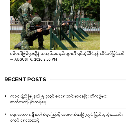
စစ်မက်ဖြစ်ပွားချိန် အကျပ်အတည်းများကို ရင်ဆိုင်နိုင်ရန် ထိုင်ဝမ်ပြင်ဆင်
—
AUGUST 6, 2026 3:56 PM
RECENT POSTS
ကချင်ပြည် မြို့နယ် ၅ ခုတွင် စစ်ရေးတင်းမာနေပြီး တိုက်ပွဲများ
ဆက်လက်ပြင်းထန်နေ
ရေကာတာ ကျိုးပေါက်မှုကြောင့် လေးမျက်နှာမြို့တွင် ပြည်သူသုံးသောင်း
ကျော် ရေဘေးသင့်