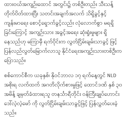
ထားဝယ်အကျဉ်းထောင် အတွင်း၌ တစ်ဦးတည်း သီးသန့်
တိုက်ပိတ်ထားပြီး သတင်းအချက်အလက် သိရှိခွင့်နှင့်
ကျန်းမာရေး စောင့်ရှောက်ခွင့်လည်း လုံလောက်စွာ မရရှိ
ခြင်းကြောင့် အကျဉ်းသား အခွင့်အရေး ဆုံးရှုံးမှုများ ရှိ
နေသည်ဟု မကြာမှီ ရက်ပိုင်းက လွတ်ငြိမ်းချမ်းသာခွင့် ဖြင့်
ပြန်လည်လွတ်မြောက်လာသူ နိုင်ငံရေးအကျဉ်းသားတစ်ဦးက
ပြောသည်။
စစ်ကောင်စီက ယခုနှစ်၊ နိုဝင်ဘာလ ၁၇ ရက်နေ့တွင် NLD
အစိုးရ လက်ထက် အဂတိလိုက်စားမှုဖြင့် ထောင်ဒဏ် နှစ် ၃၀
အမိန့် ချမှတ်ခံထားရသူ တနင်္သာရီတိုင်း ဝန်ကြီးချုပ်ဟောင်း
ဒေါ်လဲ့လဲ့မော် ကို လွတ်ငြိမ်းချမ်းသာခွင့်ဖြင့် ပြန်လွှတ်ပေးခဲ့
သည်။