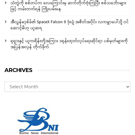
သံတွဲကို စစ်တပ်က လေကြောင်းမှ ဆက်တိုက်ဗုံးကြဲပြီး စစ်သင်္ဘောများ
ဖြင့် ကမ်းတက်ရန် ကြိုးပမ်းနေ
အီလွန်မာ့စ်ခ်၏ SpaceX Falcon 9 ဒုံးပျံ အစိတ်အပိုင်း လကမ္ဘာပေါ်သို့ ဝင်
ဆောင့်မိဟု ယူဆရ
ရုရှားနှင့် ယူကရိန်းတို့အကြား ဒရုန်းထုတ်လုပ်ရေးဆိုင်ရာ ပစ်မှတ်များကို
အပြန်အလှန် တိုက်ခိုက်
ARCHIVES