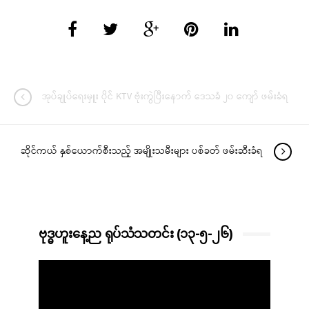
အုပ်ချုပ်ရေးမှူး ပိုင် KTV ဗုံးကွဲပြီးနောက် ဒေသခံ ၂၀ ကျော် ဖမ်းခံရ
ဆိုင်ကယ် နှစ်ယောက်စီးသည့် အမျိုးသမီးများ ပစ်ခတ် ဖမ်းဆီးခံရ
ဗုဒ္ဓဟူးနေ့ည ရုပ်သံသတင်း (၁၃-၅-၂၆)