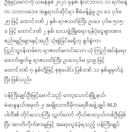
ဦးမြင့်မောင်ကို ယမန်နှစ် ၂၀၂၁ ခုနှစ်၊ နိုဝင်ဘာလ ၁၁ ရက်နေ့
က သဘာဝဘေး အန္တရာယ်ဆိုင်ရာ စီမံခန့်ခွဲမှု ဥပ ဒေ ပုဒ်မ
၂၅ ဖြင့် ထောင်ဒဏ် ၂ နှစ်၊ ရာဇသတ်ကြီး ဥပဒေ ပုဒ်မ ၅၀၅-
ခ ဖြင့် ထောင်ဒဏ် ၂ နှစ်၊ ဒေသဖွံ့ဖြိုးရေး ရန်ပုံငွေများအား
စည်းမျဉ်းများနှင့်အညီ သုံးစွဲခြင်းမရှိဟု စွပ်စွဲကာ
ပြည်သူ့ဝန်ထမ်းက ရာဇဝတ်မကင်းသော ယုံ ကြည်အပ်နှံရေး
ဖောက်ဖျက်မှု ရာဇသတ်ကြီး ဥပဒေပုဒ်မ ၄၀၉ ဖြင့်
ထောင်ဒဏ် ၇ နှစ်တို့ဖြင့် စုစုပေါင်း ပြစ်ဒဏ် ၁၁ နှစ်ချမှတ်ခဲ့
ပြီး ဖြစ်သည်။
ဝန်ကြီးချုပ်ဦးမြင့်မောင်သည် ကော့သောင်းမြို့နယ်၊
မဲဆန္ဒနယ်အမှတ်-၂၊ အမျိုးသားဒီမိုကရေစီအဖွဲ့ချုပ် NLD
ပါတီ၏ တိုင်းဒေသကြီး လွှတ်တော် ကိုယ်စားလှယ်တစ်ဦးဖြစ်
ပြီး အဂတိလိုက်စားမှုဖြင့် အရေးယူခံခဲ့ရသည့် ဝန်ကြီးချုပ်