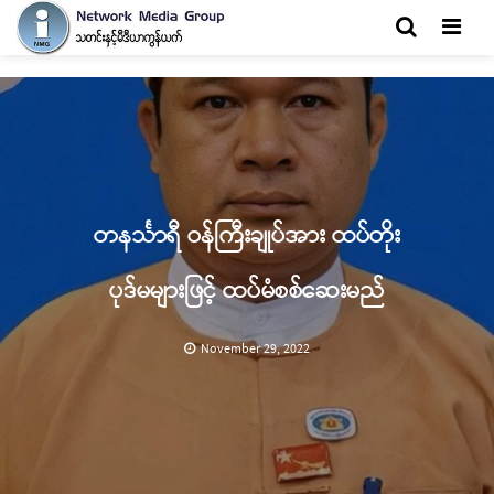
Men
တနင်္သာရီ ဝန်ကြီးချုပ်အား ထပ်တိုး
ပုဒ်မများဖြင့် ထပ်မံစစ်ဆေးမည်
November 29, 2022