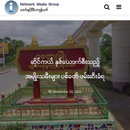
Men
ဆိုင်ကယ် နှစ်ယောက်စီးသည့်
အမျိုးသမီးများ ပစ်ခတ် ဖမ်းဆီးခံရ
November 29, 2022