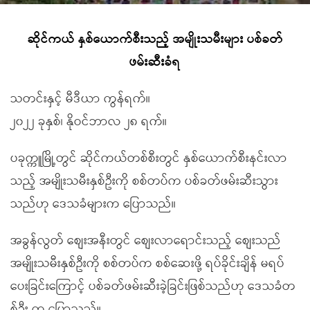
ဆိုင်ကယ် နှစ်ယောက်စီးသည့် အမျိုးသမီးများ ပစ်ခတ်
ဖမ်းဆီးခံရ
သတင်းနှင့် မီဒီယာ ကွန်ရက်။
၂၀၂၂ ခုနှစ်၊ နိုဝင်ဘာလ ၂၈ ရက်။
ပခုက္ကူမြို့တွင် ဆိုင်ကယ်တစ်စီးတွင် နှစ်ယောက်စီးနင်းလာ
သည့် အမျိုးသမီးနှစ်ဦးကို စစ်တပ်က ပစ်ခတ်ဖမ်းဆီးသွား
သည်ဟု ဒေသခံများက ပြောသည်။
အခွန်လွတ် စျေးအနီးတွင် စျေးလာရောင်းသည့် စျေးသည်
အမျိုးသမီးနှစ်ဦးကို စစ်တပ်က စစ်ဆေးဖို့ ရပ်ခိုင်းချိန် မရပ်
ပေးခြင်းကြောင့် ပစ်ခတ်ဖမ်းဆီးခဲ့ခြင်းဖြစ်သည်ဟု ဒေသခံတ
စ်ဦး က ပြောသည်။