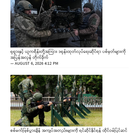
ရုရှားနှင့် ယူကရိန်းတို့အကြား ဒရုန်းထုတ်လုပ်ရေးဆိုင်ရာ ပစ်မှတ်များကို
အပြန်အလှန် တိုက်ခိုက်
—
AUGUST 6, 2026 4:12 PM
စစ်မက်ဖြစ်ပွားချိန် အကျပ်အတည်းများကို ရင်ဆိုင်နိုင်ရန် ထိုင်ဝမ်ပြင်ဆင်