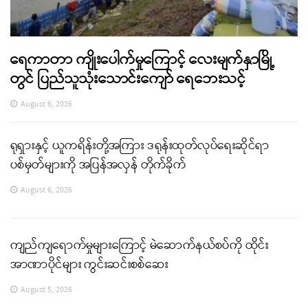
ရေကာတာ ကျိုးပေါက်မှုကြောင့် လေးမျက်နှာမြို့
တွင် ပြည်သူသုံးသောင်းကျော် ရေဘေးသင့်
August 6, 2026
ရုရှားနှင့် ယူကရိန်းတို့အကြား ဒရုန်းထုတ်လုပ်ရေးဆိုင်ရာ
ပစ်မှတ်များကို အပြန်အလှန် တိုက်ခိုက်
August 6, 2026
ကျည်ကျရောက်မှုများကြောင့် မဲဆောက်နယ်စပ်ကို ထိုင်း
အာဏာပိုင်များ ကွင်းဆင်းစစ်ဆေး
August 5, 2026