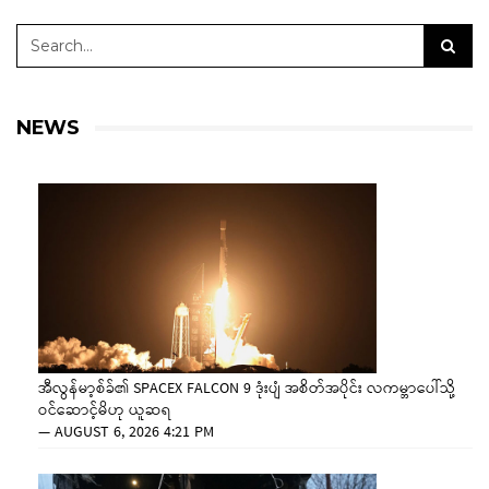
NEWS
အီလွန်မာ့စ်ခ်၏ SPACEX FALCON 9 ဒုံးပျံ အစိတ်အပိုင်း လကမ္ဘာပေါ်သို့
ဝင်ဆောင့်မိဟု ယူဆရ
—
AUGUST 6, 2026 4:21 PM