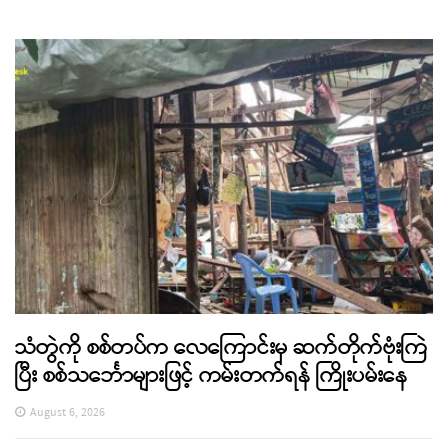
သံတွဲကို စစ်တပ်က လေကြောင်းမှ ဆက်တိုက်ဗုံးကြဲ
ပြီး စစ်သင်္ဘောများဖြင့် ကမ်းတက်ရန် ကြိုးပမ်းနေ
August 6, 2026