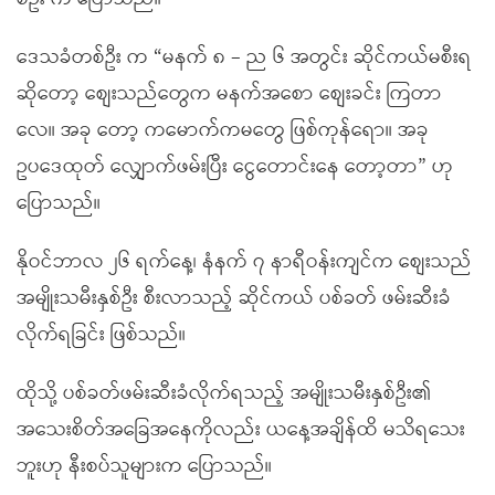
ဒေသခံတစ်ဦး က “မနက် ၈ – ည ၆ အတွင်း ဆိုင်ကယ်မစီးရ
ဆိုတော့ စျေးသည်တွေက မနက်အစော စျေးခင်း ကြတာ
လေ။ အခု တော့ ကမောက်ကမတွေ ဖြစ်ကုန်ရော။ အခု
ဥပဒေထုတ် လျှောက်ဖမ်းပြီး ငွေတောင်းနေ တော့တာ” ဟု
ပြောသည်။
နိုဝင်ဘာလ ၂၆ ရက်နေ့၊ နံနက် ၇ နာရီဝန်းကျင်က စျေးသည်
အမျိုးသမီးနှစ်ဦး စီးလာသည့် ဆိုင်ကယ် ပစ်ခတ် ဖမ်းဆီးခံ
လိုက်ရခြင်း ဖြစ်သည်။
ထိုသို့ ပစ်ခတ်ဖမ်းဆီးခံလိုက်ရသည့် အမျိုးသမီးနှစ်ဦး၏
အသေးစိတ်အခြေအနေကိုလည်း ယနေ့အချိန်ထိ မသိရသေး
ဘူးဟု နီးစပ်သူများက ပြောသည်။