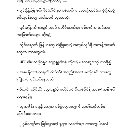
ဒီနေ့ အစီအစဉ်တွေထဲမှာတော့…..
– ချင်းပြည်နဲ့ စစ်ကိုင်းတိုင်းမှာ စစ်တပ်က လေကြောင်းက ဗုံးကြဲလို့
စစ်သုံ့ပန်းတွေ အပါအဝင် လူသေဆုံး
– ရှမ်းမြောက်-ကချင် အစပ် မဘိမ်းဘက်မှာ စစ်တပ်က အင်အား
အမြောက်အများ တိုးချဲ့
– ထိုင်းရောက် မြန်မာတွေ လုံခြုံရေးနဲ့ အလုပ်လုပ်ဖို့ အကန့်အသတ်
တွေက ဘာတွေလဲ။
– UFC ခါးပတ်ပိုင်ရှင် ဂျော့ရှူဝါဗန် ထိုင်းနဲ့ မလေးရှားကို လာဖို့ရှိ
– အမေရိကား-တရုတ် ထိပ်သီး အစည်းအဝေး မတိုင်ခင် ဘာတွေ
ကြိုတင် ပြင်ဆင်နေသလဲ
– ပီကင်း ထိပ်သီး ဆွေးနွေးပွဲ မတိုင်ခင် ဖိလစ်ပိုင်နဲ့ အမေရိကန် စစ်
လေ့ကျင့်မှု
– ယူကရိန်း ဒရုန်းတွေက စစ်ပွဲတွေအတွက် ခေတ်သစ်တစ်ခု
ပြောင်းစေမလား
– ၂ နှစ်ကျော်က မြုပ်သွားတဲ့ ရုရှား သင်္ဘောမှာ ဘာတွေပါသလဲ