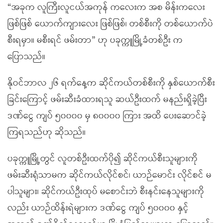
“အခုက လူကြီးလူငယ်အကုန် ကလေးက အစ မိန်းကလေး
ဖြစ်ဖြစ် ယောက်ကျားလေး ဖြစ်ဖြစ်၊ တစ်စီးကို တစ်ယောက်ပဲ
စီးရမှာ။ မစီးရင် ဖမ်းတာ” ဟု ပခုက္ကူမြို့ခံတစ်ဦး က
ပြောသည်။
နိုဝင်ဘာလ ၂၆ ရက်နေ့က ဆိုင်ကယ်တစ်စီးကို နှစ်ယောက်စီး
ခြင်းကြောင့် ဖမ်းဆီးခံထားရသူ ဆယ်ဦးထက် မနည်းရှိခဲ့ပြီး
ဒဏ်ငွေ ကျပ် ၅၀၀၀၀ မှ ၈၀၀၀၀ ကြား အထိ ပေးဆောင်ခဲ့
ကြရသည်ဟု ဆိုသည်။
ပခုက္ကူမြို့တွင် လူတစ်ဦးထက်ပို၍ ဆိုင်ကယ်စီးသူများကို
ဖမ်းဆီးရုံသာမက ဆိုင်ကယ်လိုင်စင်၊ ယာဉ်မောင်း လိုင်စင် မ
ပါသူများ၊ ဆိုင်ကယ်ဦးထုပ် မစောင်းဘဲ စီးနင်းနေသူများကို
လည်း ယာဉ်ထိန်းရဲများက ဒဏ်ငွေ ကျပ် ၅၀၀၀၀ နှင့်