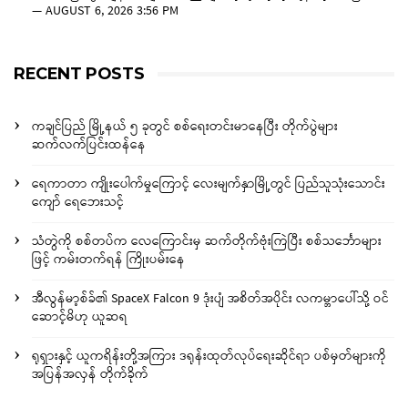
—
AUGUST 6, 2026 3:56 PM
RECENT POSTS
ကချင်ပြည် မြို့နယ် ၅ ခုတွင် စစ်ရေးတင်းမာနေပြီး တိုက်ပွဲများ
ဆက်လက်ပြင်းထန်နေ
ရေကာတာ ကျိုးပေါက်မှုကြောင့် လေးမျက်နှာမြို့တွင် ပြည်သူသုံးသောင်း
ကျော် ရေဘေးသင့်
သံတွဲကို စစ်တပ်က လေကြောင်းမှ ဆက်တိုက်ဗုံးကြဲပြီး စစ်သင်္ဘောများ
ဖြင့် ကမ်းတက်ရန် ကြိုးပမ်းနေ
အီလွန်မာ့စ်ခ်၏ SpaceX Falcon 9 ဒုံးပျံ အစိတ်အပိုင်း လကမ္ဘာပေါ်သို့ ဝင်
ဆောင့်မိဟု ယူဆရ
ရုရှားနှင့် ယူကရိန်းတို့အကြား ဒရုန်းထုတ်လုပ်ရေးဆိုင်ရာ ပစ်မှတ်များကို
အပြန်အလှန် တိုက်ခိုက်