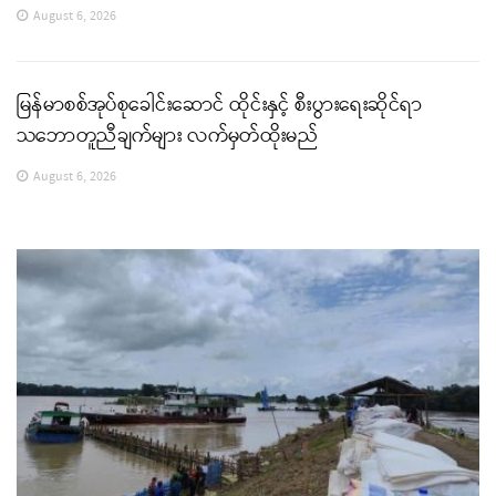
August 6, 2026
မြန်မာစစ်အုပ်စုခေါင်းဆောင် ထိုင်းနှင့် စီးပွားရေးဆိုင်ရာ
သဘောတူညီချက်များ လက်မှတ်ထိုးမည်
August 6, 2026