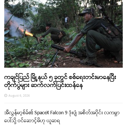
ကချင်ပြည် မြို့နယ် ၅ ခုတွင် စစ်ရေးတင်းမာနေပြီး
တိုက်ပွဲများ ဆက်လက်ပြင်းထန်နေ
August 6, 2026
အီလွန်မာ့စ်ခ်၏ SpaceX Falcon 9 ဒုံးပျံ အစိတ်အပိုင်း လကမ္ဘာ
ပေါ်သို့ ဝင်ဆောင့်မိဟု ယူဆရ