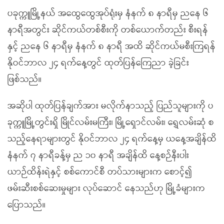
ပခုက္ကူမြို့နယ် အထွေထွေအုပ်ရုံးမှ နံနက် ၈ နာရီမှ ညနေ ၆
နာရီအတွင်း ဆိုင်ကယ်တစ်စီးကို တစ်ယောက်တည်း စီးရန်
နှင့် ညနေ ၆ နာရီမှ နံနက် ၈ နာရီ အထိ ဆိုင်ကယ်မစီးကြရန်
နိုဝင်ဘာလ ၂၄ ရက်နေ့တွင် ထုတ်ပြန်ကြေညာ ခဲ့ခြင်း
ဖြစ်သည်။
အဆိုပါ ထုတ်ပြန်ချက်အား မလိုက်နာသည့် ပြည်သူများကို ပ
ခုက္ကူမြို့တွင်းရှိ မြိုင်လမ်းမကြီး၊ မြို့ရှောင်လမ်း၊ ရွှေလမ်းဆုံ စ
သည့်နေရာများတွင် နိုဝင်ဘာလ ၂၄ ရက်နေ့မှ ယနေ့အချိန်ထိ
နံနက် ၇ နာရီခန့်မှ ည ၁၀ နာရီ အချိန်ထိ နေ့စဉ်နီးပါး
ယာဉ်ထိန်းရဲနှင့် စစ်ကောင်စီ တပ်သားများက စောင့်၍
ဖမ်းဆီးစစ်ဆေးမှုများ လုပ်ဆောင် နေသည်ဟု မြို့ခံများက
ပြောသည်။