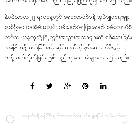
အထက် ဒဏ်ရိုက်နေသည်ဟု မြို့ခံပြည်သူများက ပြောသည်။
နိုဝင်ဘာလ ၂၂ ရက်နေ့တွင် စစ်ကောင်စီခန့် အုပ်ချုပ်ရေးမှူး
တစ်ဦးမှာ နေအိမ်အတွင်း ပစ်သတ်ခံရပြီးနောက် စစ်ကောင်စီ
တပ်က ယခုကဲ့သို့ မြို့တွင်းအသွားအလာများကို စစ်ဆေးခြင်း၊
အချိန်ကန့်သတ်ခြင်းနှင့် ဆိုင်ကယ်ကို နှစ်ယောက်စီးခွင့်
ကန့်သတ်လိုက်ခြင်း ဖြစ်သည်ဟု ဒေသခံများက ပြောသည်။
တနင်္သာရီ ဝန်ကြီးချုပ်အား ထပ်တိုး ပုဒ်မများဖြင့် ထပ်မံစစ်ဆေး
မည်