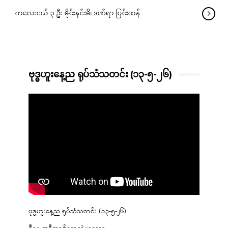
ကလေးငယ် ၃ ဦး မိုင်းနင်းမိ၊ ဒဏ်ရာ ပြင်းထန်
ဗုဒ္ဓဟူးနေ့ည ရုပ်သံသတင်း (၁၃-၅-၂၆)
ဗုဒ္ဓဟူးနေ့ည ရုပ်သံသတင်း (၁၃-၅-၂၆)