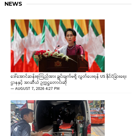
NEWS
ဒေါ်အောင်ဆန်းစုကြည်အား ချွင်းချက်မရှိ လွှတ်ပေးရန် US နိုင်ငံခြားရေး
ဌာနနှင့် အာဆီယံ ဥက္ကဋ္ဌတောင်းဆို
—
AUGUST 7, 2026 4:27 PM