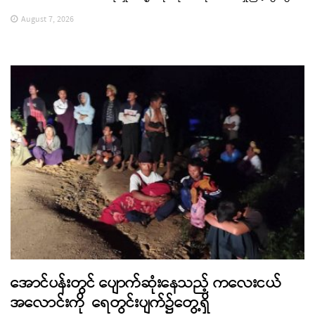
August 7, 2026
အောင်ပန်းတွင် ပျောက်ဆုံးနေသည့် ကလေးငယ်
အလောင်းကို ရေတွင်းပျက်၌တွေ့ရှိ