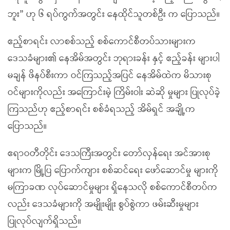
ဘူး” ဟု ၆ ရပ်ကွက်အတွင်း နေထိုင်သူတစ်ဦး က ပြောသည်။
ဧည့်စာရင်း လာစစ်သည့် စစ်ကောင်စီတပ်သားများက
ဒေသခံများ၏ နေအိမ်အတွင်း ဘုရားခန်း နှင့် ဧည့်ခန်း များပါ
မချန် ဖိနပ်စီးကာ ဝင်ကြသည့်အပြင် နေအိမ်ထဲက မိသားစု
ဝင်များကိုလည်း အကြောင်းမဲ့ ကြိမ်းဝါး ဆဲဆို မှုများ ပြုလုပ်ခဲ့
ကြသည်ဟု ဧည့်စာရင်း စစ်ခံရသည့် အိမ်ရှင် အချို့က
ပြောသည်။
ဧရာဝတီတိုင်း ဒေသကြီးအတွင်း တော်လှန်ရေး အင်အားစု
များက မြို့ပြ ပြောက်ကျား စစ်ဆင်ရေး ဖော်ဆောင်မှု များကို
မကြာခဏ လုပ်ဆောင်မှုများ ရှိနေသလို စစ်ကောင်စီတပ်က
လည်း ဒေသခံများကို အမျိုးမျိုး စွပ်စွဲကာ ဖမ်းဆီးမှုများ
ပြုလုပ်လျက်ရှိသည်။