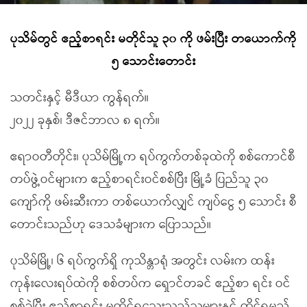
ပုသိမ်တွင် ဧည့်စာရင်း မတိုင်သူ ၃၀ ကို ဖမ်းပြီး တယောက်ကို
၅ သောင်းတောင်း
သတင်းနှင့် မီဒီယာ ကွန်ရက်။
၂၀၂၂ ခုနှစ်၊ ဒီဇင်ဘာလ ၈ ရက်။
ဧရာဝတီတိုင်း၊ ပုသိမ်မြို့က ရပ်ကွက်တစ်ခုထဲကို စစ်ကောင်စီ
တပ်ဖွဲ့ဝင်များက ဧည့်စာရင်းဝင်စစ်ပြီး မြို့ခံ ပြည်သူ ၃၀
ကျော်ကို ဖမ်းဆီးကာ တစ်ယောက်လျှင် ကျပ်ငွေ ၅ သောင်း စီ
တောင်းသည်ဟု ဒေသခံများက ပြောသည်။
ပုသိမ်မြို့၊ ၆ ရပ်ကွက်ရှိ ကုသိန္တာရုံ အတွင်း လမ်းက ထန်း
ကုန်းလေးရပ်ထဲကို စစ်တပ်က ရှောင်တခင် ဧည့်စာ ရင်း ဝင်
စစ်ခဲ့ပြီး ဧည့်စာရင်း မတိုင်ရသေးသည့်သူများနှင့် တိုင်ရမည့်