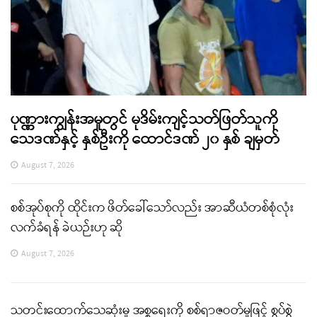
ပုဏ္ဏားကျွန်းအမှုတွင် မုဒိမ်းကျင့်သတ်ဖြတ်သူကို
သေဒဏ်နှင့် နှစ်ဦးကို ထောင်ဒဏ် ၂၀ နှစ် ချမှတ်
August 7, 2026
စစ်အုပ်စုကို ထိုင်းက ဖိတ်ခေါ်သော်လည်း အာဆီယံတစ်စုံလုံး
လက်ခံရန် ခဲယဉ်းဟု ဆို
August 7, 2026
သတင်းထောက်သေဆုံးမှု အစ္စရေးကို စစ်ရာဇဝတ်မှုဖြင့် စွပ်စွဲ