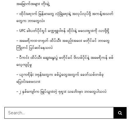
အမြောက်အများ တိုးချဲ့
– ထိုင်းရောက် မြန်မာတွေ လုံခြုံရေးနဲ့ အလုပ်လုပ်ဖို့ အကန့်အသတ်
တွေက ဘာတွေလဲ။
– UFC ခါးပတ်ပိုင်ရှင် ဂျော့ရှူဝါဗန် ထိုင်းနဲ့ မလေးရှားကို လာဖို့ရှိ
– အမေရိကား-တရုတ် ထိပ်သီး အစည်းအဝေး မတိုင်ခင် ဘာတွေ
ကြိုတင် ပြင်ဆင်နေသလဲ
– ပီကင်း ထိပ်သီး ဆွေးနွေးပွဲ မတိုင်ခင် ဖိလစ်ပိုင်နဲ့ အမေရိကန် စစ်
လေ့ကျင့်မှု
– ယူကရိန်း ဒရုန်းတွေက စစ်ပွဲတွေအတွက် ခေတ်သစ်တစ်ခု
ပြောင်းစေမလား
– ၂ နှစ်ကျော်က မြုပ်သွားတဲ့ ရုရှား သင်္ဘောမှာ ဘာတွေပါသလဲ