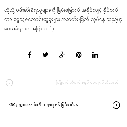
ထိုသို့ ဖမ်းဆီးခံရသူများကို ခြိမ်းခြောက် အနိုင်ကျင့် နှိပ်စက်
ကာ ငွေညှစ်တောင်းယူမှုများ အဆက်မပြတ် လုပ်နေ သည်ဟု
ဒေသခံများက ပြောသည်။
ကြိုတင် တိုကင် စနစ် ခေတ္တရပ်ဆိုင်းမည်
KBC ဥက္ကဌဟောင်းကို တရားစွဲရန် ပြင်ဆင်နေ