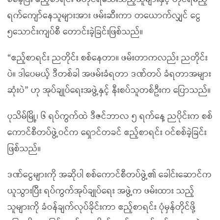
ရက်ကျော်နေသူများအား ဖမ်းဆီးကာ တယောက်လျှင် ငွေ
၅သောင်းကျပ်စီ တောင်းခဲ့ခြင်းဖြစ်သည်။
“ဧည့်စာရင်း ညတိုင်း စစ်နေတာ။ ဖမ်းတာကလည်း ညတိုင်း
ပဲ။ ဒါပေမယ့် ဒီတစ်ခါ အဖမ်းခံရတာ ဒဏ်တပ် ခံရတာအများ
ဆုံးပဲ” ဟု အုပ်ချုပ်ရေးအဖွဲ့နှင့် နီးစပ်သူတစ်ဦးက ပြောသည်။
ပုသိမ်မြို့၊ ၆ ရပ်ကွက်ထဲ ဒီဇင်ဘာလ ၅ ရက်နေ့ ညပိုင်းက စစ်
ကောင်စီတပ်ဖွဲ့ဝင်က ရှောင်တခင် ဧည့်စာရင်း ဝင်စစ်ခဲ့ခြင်း
ဖြစ်သည်။
ဒဏ်ငွေများကို အဆိုပါ စစ်ကောင်စီတပ်ဖွဲ့၏ ခေါင်းဆောင်က
ယူသွားပြီး ရပ်ကွက်အုပ်ချုပ်ရေး အဖွဲ့က ဖမ်းထား သည့်
သူများကို ခံဝန်ချက်လုပ်ခိုင်းကာ ဧည့်စာရင်း ပုံမှန်တိုင်ဖို့