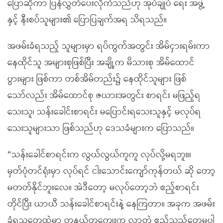
ပြောဆိုကာ ပြန်လွှတ်ပေးလိုက်သည်ဟု အုပ်ချုပ် ရေး အဖွဲ့
နှင့် နီးစပ်သူများ၏ ပြောပြချက်အရ သိရသည်။
အဖမ်းခံရသည့် သူများမှာ ရပ်ကွက်အတွင်း အိမ်ငှားရမ်းကာ
နေထိုင်သူ အများစုဖြစ်ပြီး အချို့က မိသားစု အိမ်ထောင်
ပွားများ ဖြစ်ကာ တစ်အိမ်တည်း၌ နေထိုင်သူများ ဖြစ်
သော်လည်း အိမ်ထောင်စု ဇယားအတွင်း စာရင်း မဖြည့်ရ
သေးသူ၊ သန်းခေါင်းစာရင်း မပြောင်းရသေးသူနှင့် မလုပ်ရ
သေးသူများသာ ဖြစ်သည်ဟု ဒေသခံများက ပြောသည်။
“သန်းခေါင်စာရင်းက လွယ်လွယ်ကူကူ လုပ်လို့မရဘူး။
မှတ်ပုံတင်ရုံးမှာ လုပ်ရင် ငါးသောင်းကျော်ကုန်တယ် ဆို တော့
မတတ်နိုင်ဘူးလေ။ အဲဒီတော့ မလုပ်တော့ဘဲ ဧည့်စာရင်း
တိုင်ပြီး ယာယီ သန်းခေါင်စာရင်းနဲ့ နေကြတာ။ အခုက အဖမ်း
ခံရသူတွေထဲမှာ တနယ်တကျေးက လာတဲ့ ဧည့်သည်တွေမပါ