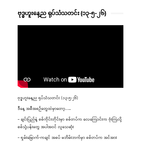
ဗုဒ္ဓဟူးနေ့ည ရုပ်သံသတင်း (၁၃-၅-၂၆)
ဗုဒ္ဓဟူးနေ့ည ရုပ်သံသတင်း (၁၃-၅-၂၆)
ဒီနေ့ အစီအစဉ်တွေထဲမှာတော့…..
– ချင်းပြည်နဲ့ စစ်ကိုင်းတိုင်းမှာ စစ်တပ်က လေကြောင်းက ဗုံးကြဲလို့
စစ်သုံ့ပန်းတွေ အပါအဝင် လူသေဆုံး
– ရှမ်းမြောက်-ကချင် အစပ် မဘိမ်းဘက်မှာ စစ်တပ်က အင်အား