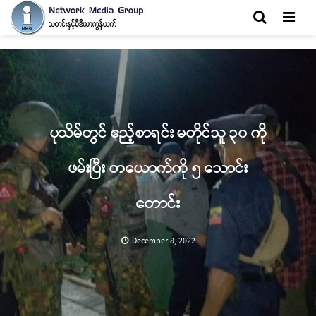
Men
ပုသိမ်တွင် ဧည့်စာရင်း မတိုင်သူ ၃၀ ကို
ဖမ်းပြီး တယောက်ကို ၅ သောင်း
တောင်း
December 8, 2022