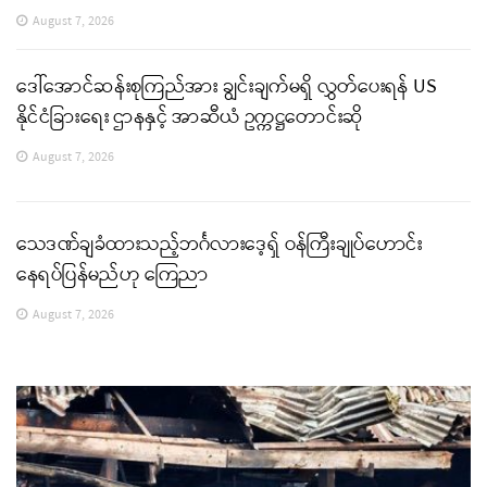
August 7, 2026
ဒေါ်အောင်ဆန်းစုကြည်အား ချွင်းချက်မရှိ လွှတ်ပေးရန် US
နိုင်ငံခြားရေး ဌာနနှင့် အာဆီယံ ဥက္ကဋ္ဌတောင်းဆို
August 7, 2026
သေဒဏ်ချခံထားသည့်ဘင်္ဂလားဒေ့ရှ် ဝန်ကြီးချုပ်ဟောင်း
နေရပ်ပြန်မည်ဟု ကြေညာ
August 7, 2026