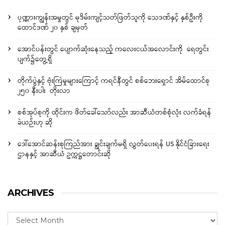
ပုဏ္ဏားကျွန်းအမှုတွင် မုဒိမ်းကျင့်သတ်ဖြတ်သူကို သေဒဏ်နှင့် နှစ်ဦးကို
ထောင်ဒဏ် ၂၀ နှစ် ချမှတ်
အောင်ပန်းတွင် ပျောက်ဆုံးနေသည့် ကလေးငယ်အလောင်းကို ရေတွင်း
ပျက်၌တွေ့ရှိ
တိုက်ပွဲနှင့် ဗုံးကြဲမှုများကြောင့် ကရင်နီတွင် စစ်ဘေးရှောင် အိမ်ထောင်စု
၂၅၀ နီးပါး တိုးလာ
စစ်အုပ်စုကို ထိုင်းက ဖိတ်ခေါ်သော်လည်း အာဆီယံတစ်စုံလုံး လက်ခံရန်
ခဲယဉ်းဟု ဆို
ဒေါ်အောင်ဆန်းစုကြည်အား ချွင်းချက်မရှိ လွှတ်ပေးရန် US နိုင်ငံခြားရေး
ဌာနနှင့် အာဆီယံ ဥက္ကဋ္ဌတောင်းဆို
ARCHIVES