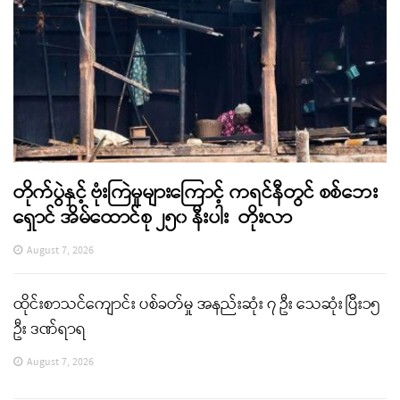
တိုက်ပွဲနှင့် ဗုံးကြဲမှုများကြောင့် ကရင်နီတွင် စစ်ဘေး
ရှောင် အိမ်ထောင်စု ၂၅၀ နီးပါး တိုးလာ
August 7, 2026
ထိုင်းစာသင်ကျောင်း ပစ်ခတ်မှု အနည်းဆုံး ၇ ဦး သေဆုံး ပြီး၁၅
ဦး ဒဏ်ရာရ
August 7, 2026