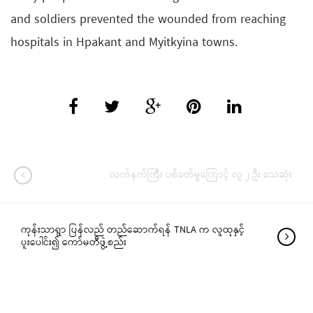
and soldiers prevented the wounded from reaching
hospitals in Hpakant and Myitkyina towns.
လက်နက်ကြီး ပစ်ခတ်မှုကြောင့် လူ ၂ ဦး သေဆုံး
ကုန်းသာရွာ ပြန်လည် တည်ဆောက်ရန် TNLA က လူထုနှင့်
ပူးပေါင်း၍ ကော်မတီဖွဲ့စည်း