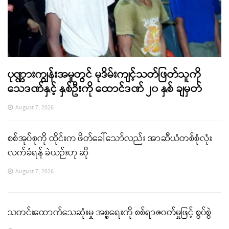
ပုဏ္ဏားကျွန်းအမှုတွင် မုဒိမ်းကျင့်သတ်ဖြတ်သူကို
သေဒဏ်နှင့် နှစ်ဦးကို ထောင်ဒဏ် ၂၀ နှစ် ချမှတ်
August 7, 2026
စစ်အုပ်စုကို ထိုင်းက ဖိတ်ခေါ်သော်လည်း အာဆီယံတစ်စုံလုံး
လက်ခံရန် ခဲယဉ်းဟု ဆို
August 7, 2026
သတင်းထောက်သေဆုံးမှု အစ္စရေးကို စစ်ရာဇဝတ်မှုဖြင့် စွပ်စွဲ