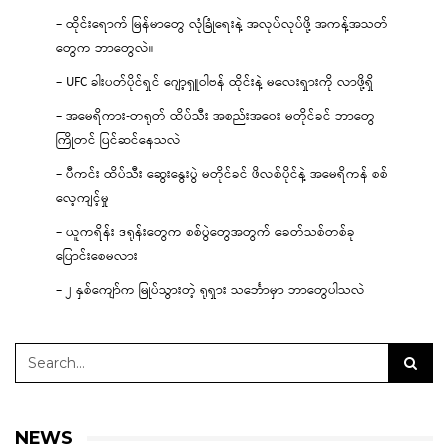
– ထိုင်းရောက် မြန်မာတွေ လုံခြုံရေးနဲ့ အလုပ်လုပ်ဖို့ အကန့်အသတ်
တွေက ဘာတွေလဲ။
– UFC ခါးပတ်ပိုင်ရှင် ဂျော့ရှူဝါဗန် ထိုင်းနဲ့ မလေးရှားကို လာဖို့ရှိ
– အမေရိကား-တရုတ် ထိပ်သီး အစည်းအဝေး မတိုင်ခင် ဘာတွေ
ကြိုတင် ပြင်ဆင်နေသလဲ
– ပီကင်း ထိပ်သီး ဆွေးနွေးပွဲ မတိုင်ခင် ဖိလစ်ပိုင်နဲ့ အမေရိကန် စစ်
လေ့ကျင့်မှု
– ယူကရိန်း ဒရုန်းတွေက စစ်ပွဲတွေအတွက် ခေတ်သစ်တစ်ခု
ပြောင်းစေမလား
– ၂ နှစ်ကျော်က မြုပ်သွားတဲ့ ရုရှား သင်္ဘောမှာ ဘာတွေပါသလဲ
NEWS