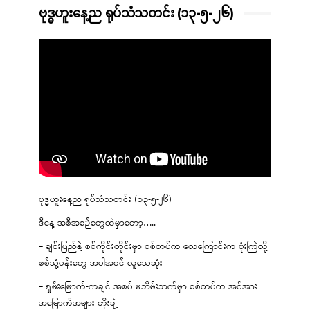
ဗုဒ္ဓဟူးနေ့ည ရုပ်သံသတင်း (၁၃-၅-၂၆)
ဗုဒ္ဓဟူးနေ့ည ရုပ်သံသတင်း (၁၃-၅-၂၆)
ဒီနေ့ အစီအစဉ်တွေထဲမှာတော့…..
– ချင်းပြည်နဲ့ စစ်ကိုင်းတိုင်းမှာ စစ်တပ်က လေကြောင်းက ဗုံးကြဲလို့
စစ်သုံ့ပန်းတွေ အပါအဝင် လူသေဆုံး
– ရှမ်းမြောက်-ကချင် အစပ် မဘိမ်းဘက်မှာ စစ်တပ်က အင်အား
အမြောက်အများ တိုးချဲ့