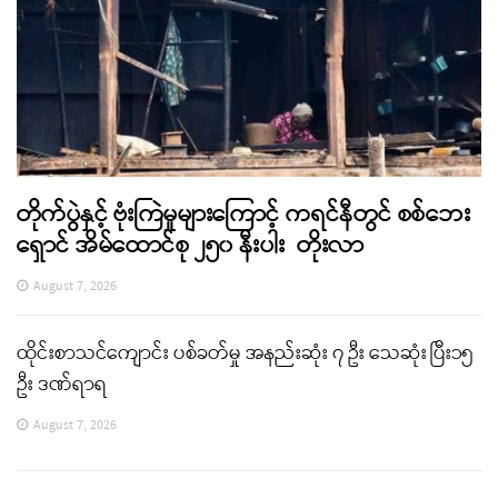
တိုက်ပွဲနှင့် ဗုံးကြဲမှုများကြောင့် ကရင်နီတွင် စစ်ဘေး
ရှောင် အိမ်ထောင်စု ၂၅၀ နီးပါး တိုးလာ
August 7, 2026
ထိုင်းစာသင်ကျောင်း ပစ်ခတ်မှု အနည်းဆုံး ၇ ဦး သေဆုံး ပြီး၁၅
ဦး ဒဏ်ရာရ
August 7, 2026