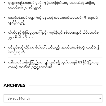
ပုဏ္ဏားကျွန်းအမှုတွင် မုဒိမ်းကျင့်သတ်ဖြတ်သူကို သေဒဏ်နှင့် နှစ်ဦးကို
ထောင်ဒဏ် ၂၀ နှစ် ချမှတ်
အောင်ပန်းတွင် ပျောက်ဆုံးနေသည့် ကလေးငယ်အလောင်းကို ရေတွင်း
ပျက်၌တွေ့ရှိ
တိုက်ပွဲနှင့် ဗုံးကြဲမှုများကြောင့် ကရင်နီတွင် စစ်ဘေးရှောင် အိမ်ထောင်စု
၂၅၀ နီးပါး တိုးလာ
စစ်အုပ်စုကို ထိုင်းက ဖိတ်ခေါ်သော်လည်း အာဆီယံတစ်စုံလုံး လက်ခံရန်
ခဲယဉ်းဟု ဆို
ဒေါ်အောင်ဆန်းစုကြည်အား ချွင်းချက်မရှိ လွှတ်ပေးရန် US နိုင်ငံခြားရေး
ဌာနနှင့် အာဆီယံ ဥက္ကဋ္ဌတောင်းဆို
ARCHIVES