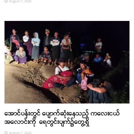
August 7, 2026
အောင်ပန်းတွင် ပျောက်ဆုံးနေသည့် ကလေးငယ်
အလောင်းကို ရေတွင်းပျက်၌တွေ့ရှိ
August 7, 2026