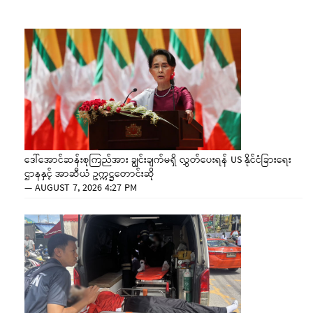
ဒေါ်အောင်ဆန်းစုကြည်အား ချွင်းချက်မရှိ လွှတ်ပေးရန် US နိုင်ငံခြားရေး
ဌာနနှင့် အာဆီယံ ဥက္ကဋ္ဌတောင်းဆို
—
AUGUST 7, 2026 4:27 PM