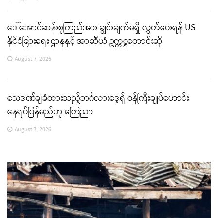
ဒေါ်အောင်ဆန်းစုကြည်အား ချွင်းချက်မရှိ လွှတ်ပေးရန် US
နိုင်ငံခြားရေး ဌာနနှင့် အာဆီယံ ဥက္ကဋ္ဌတောင်းဆို
August 7, 2026
သေဒဏ်ချခံထားသည့်ဘင်္ဂလားဒေ့ရှ် ဝန်ကြီးချုပ်ဟောင်း
နေရပ်ပြန်မည်ဟု ကြေညာ
August 7, 2026