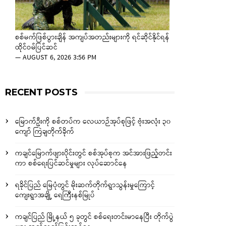
စစ်မက်ဖြစ်ပွားချိန် အကျပ်အတည်းများကို ရင်ဆိုင်နိုင်ရန်
ထိုင်ဝမ်ပြင်ဆင်
—
AUGUST 6, 2026 3:56 PM
RECENT POSTS
မြောက်ဦးကို စစ်တပ်က လေယာဉ်အုပ်စုဖြင့် ဗုံးအလုံး ၃၀
ကျော် ကြဲချတိုက်ခိုက်
ကချင်မြောက်ဖျားပိုင်းတွင် စစ်အုပ်စုက အင်အားဖြည့်တင်း
ကာ စစ်ရေးပြင်ဆင်မှုများ လုပ်ဆောင်နေ
ရခိုင်ပြည် မြေပုံတွင် မိုးဆက်တိုက်ရွာသွန်းမှုကြောင့်
ကျေးရွာအချို့ ရေကြီးနစ်မြုပ်
ကချင်ပြည် မြို့နယ် ၅ ခုတွင် စစ်ရေးတင်းမာနေပြီး တိုက်ပွဲ