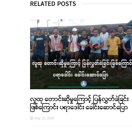
RELATED POSTS
လူထု တောင်းဆိုမှုကြောင့် ပြန်လွှတ်ခဲခြင်း
ဖြစ်ကြောင်း ပရာဒေါင်း ခေါင်းဆောင်ပြော
May 22, 2025