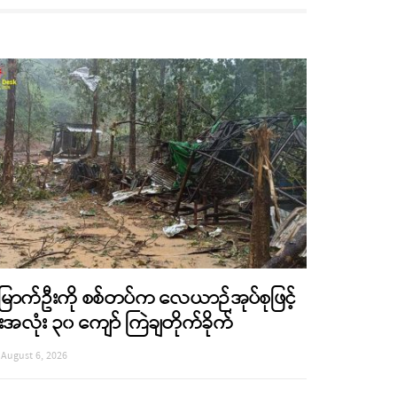
ြောက်ဦးကို စစ်တပ်က လေယာဉ်အုပ်စုဖြင့်
ုံးအလုံး ၃၀ ကျော် ကြဲချတိုက်ခိုက်
August 6, 2026