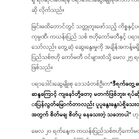
ရှိ ရပ်ဆိုင်းပေးရန် ပရာဒေါင်းဆွေးမျိုးစုဖက်
ဆို လိုက်သည်။
မြင်းမထိတောင်တွင် သတ္တုတူးဖော်သည့် ကိစ္စနှ
ကုမ္ပဏီ၊ ကယန်းပြည် သစ် ဗဟိုကော်မတီနှင့် ပရာ
သော်လည်း တွေ့ဆုံ ဆွေးနွေးမှုကို အချိန်အကန့်မရ
ပြည်သစ်ဗဟို ကော်မတီ ဝင်များထံသို့ မေလ ၂၅ ရက်
ဖြစ်သည်။
ပရာဒေါင်းဆွေမျိုးစု ဒေသခံတစ်ဦးက
“
ဒီရက်တွေ့ဆ
ဆန္ဒကြောင့် ကျနော်တို့တော့ မတက်ဖြစ်ဘူး။ ရပ်ဆို
းပြန်လွတ်မြောက်တာလည်း ပူပူနွေးနွေးပဲရှိသေးတ
အတွက် စိတ်မချ စိတ်ပူ နေသေးတဲ့ သဘောပါ
”
ဟု
မေလ ၂၀ ရက်နေ့က ကယန်းပြည်သစ်ဗဟိုကော်မတီဝင်