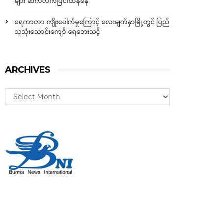
များ ဆက်လက်ပြင်းထန်နေ
ရေကာတာ ကျိုးပေါက်မှုကြောင့် လေးမျက်နှာမြို့တွင် ပြည်
သူသုံးသောင်းကျော် ရေဘေးသင့်
ARCHIVES