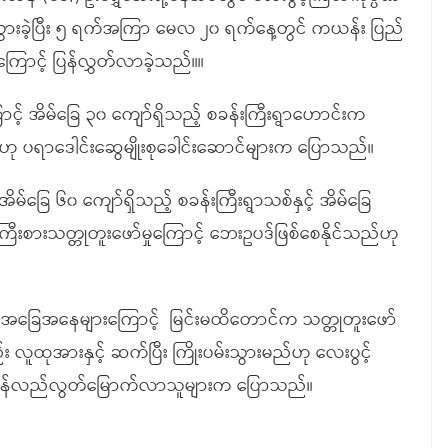
သွားခဲ့ပြီး ၅ ရက်အကြာ မေလ ၂၀ ရက်နေ့တွင် ကယန်း ပြည်
ြောင့် ပြန်လွှတ်လာခဲ့သည်။။
ာင့် အိမ်ခြေ ၃၀ ကျော်ရှိသည့် စခန်းကြီးရွာဟောင်းက
်ဟု ပရာဒေါင်းဆွေမျိုးစုခေါင်းဆောင်များက ပြောသည်။
 အိမ်ခြေ ၆၀ ကျော်ရှိသည့် စခန်းကြီးရွာသစ်နှင့် အိမ်ခြေ
ြီးစားသတ္တုတူးဖော်မှုကြောင့် ဘေးဥပဒ်ဖြစ်စေနိုင်သည်ဟု
် အခြေအနေများကြောင့် မြင်းမထိတောင်က သတ္တုတူးဖော်
း လူထုအားနှင့် ဆက်ပြီး ကြိုးပမ်းသွားမည်ဟု လေးပွင့်
ှုမှ ပြန်လည်လွတ်မြောက်လာသူများက ပြောသည်။