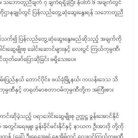
ာမ သဘောတူညီချက် ၇ ချက်ရရှိခဲ့ပြီး နံပါတ် ၆ အချက်တွင်
ုဌာနချုပ်တွင် ပြန်လည်တွေ့ဆုံဆွေးနွေးရန် သဘောတူညီ
သက်၍ ပြန်လည်တွေ့ဆုံဆွေးနွေးမည်ဆိုသည့် အချက်ကို
ွေမျိုးစု ခေါင်းဆောင်များနှင့် လေးပွင် ကြယ်ကုမ္ပဏီ၊
ုတ်ဖော်ပြောဆိုခြင်း မရှိသေးပေ။
်းပြည်နယ် တောင်ပိုင်း၊ ဖယ်ခုံမြို့နယ်၊ ကယန်းဒေသ သိ
်ကုမ္ပဏီနှင့် တရုတ်မာစတာဝမ်ကုမ္ပဏီတို့က အကြီးစား
းဆိုခဲ့သည့် ပရာဒေါင်းဆွေမျိုးစု ဥက္ကဋ္ဌ ခွန်းအောင်နိုင်
 အတွင်းရေးမှူး ခွန်းခိုင်မင်းနိုင်နှင့် နာယက ဦးအားဒို တို့ကို
် (ခေါ်) ဦးရွှေအေးရဲ့နေအိမ်တွင် လေးပွင့်ကြယ်ကုမ္ပဏီ