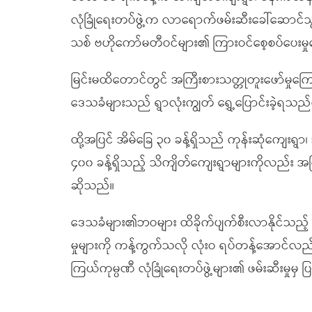
လုံခြုံရေးတပ်ဖွဲ့က လာရောက်ဖမ်းဆီးခေါ်ဆောင်
သစ် ဗဟိုကော်မတီဝင်များ၏ ကြားဝင်စေ့စပ်ပေးမှုက
မြင်းမထိတောင်တွင် အကြီးစားသတ္တုတူးဖော်မှုကြေ
ဒေသခံများသည် ရွာလုံးကျွတ် ရွှေ့ပြောင်းခဲ့ရသည
ထို့အပြင် အိမ်ခြေ ၃၀ ခန့်ရှိသည် ကုန်းဆုံကျေးရွာ၊
၄၀၀ ခန့်ရှိသည့် သိကျိတ်ကျေးရွာများကိုလည်း အက
ဆိုသည်။
ဒေသခံများ၏ဘဝများ ထိခိုက်ပျက်စီးလာနိုင်သည့
မှုများကို ကန့်ကွက်သလို လုံးဝ ရပ်တန့်အောင်လည်
ကြယ်ကုမ္ပဏီ လုံခြုံရေးတပ်ဖွဲ့များ၏ ဖမ်းဆီးမ