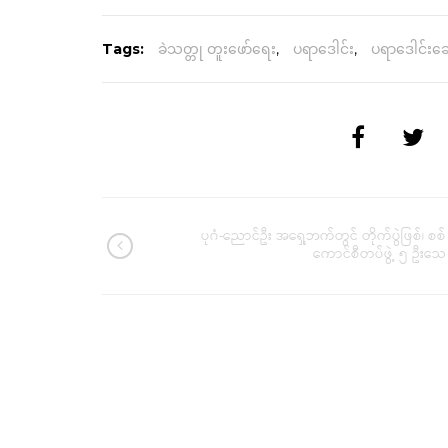
Tags:
ခဲသတ္တု တူးဖော်ရေး
,
ပရာဒေါင်း
,
ပရာဒေါင်းဆွေ
ပုဂံ-ညောင်ဦး အရှေ့ဘက်တွင် တိုက်ပွဲဖြစ်၊ စစ်
ကောင်စီတပ်ဖွဲ့ ၅ ဦးသေ