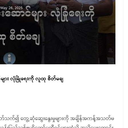
May 26, 2025
ျား လုံခြုံရေးကို လူထု စိတ်မချ
်ပတ်သက်၍ တွေ့ဆုံဆွေးနွေးမှုများကို အချိန်အကန့်အသတ်မ