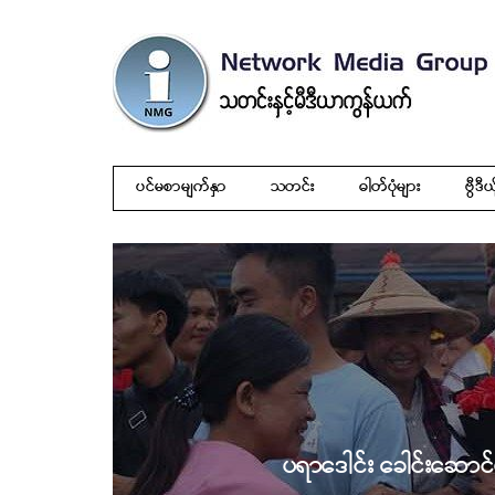
ပင်မစာမျက်နှာ
သတင်း
ဓါတ်ပုံများ
ဗွီဒီယ
ပရာဒေါင်း ခေါင်းဆောင်မ