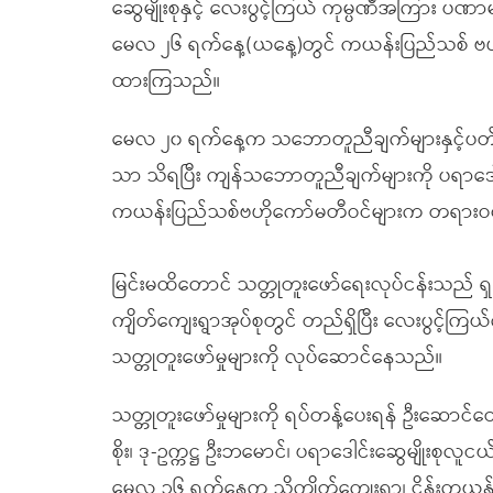
ဆွေမျိုးစုနှင့် လေးပွင့်ကြယ် ကုမ္ပဏီအကြား ပဏ
မေလ ၂၆ ရက်နေ့(ယနေ့)တွင် ကယန်းပြည်သစ် ဗဟိ
ထားကြသည်။
မေလ ၂၀ ရက်နေ့က သဘောတူညီချက်များနှင့်ပတ်
သာ သိရပြီး ကျန်သဘောတူညီချက်များကို ပရာဒေါင်းဆ
ကယန်းပြည်သစ်ဗဟိုကော်မတီဝင်များက တရားဝင်ထ
မြင်းမထိတောင် သတ္တုတူးဖော်ရေးလုပ်ငန်းသည် ရှမ
ကျိတ်ကျေးရွာအုပ်စုတွင် တည်ရှိပြီး လေးပွင့်ကြယ
သတ္တုတူးဖော်မှုများကို လုပ်ဆောင်နေသည်။
သတ္တုတူးဖော်မှုများကို ရပ်တန့်ပေးရန် ဦးဆောင်တောင်
စိုး၊ ဒု-ဥက္ကဋ္ဌ ဦးဘမောင်၊ ပရာဒေါင်းဆွေမျိုးစုလူငယ်
မေလ ၁၆ ရက်နေ့က သိကျိတ်ကျေးရွာ၊ ငိန်းကယန်းထန