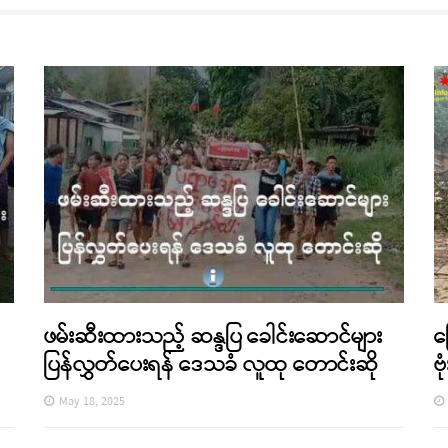
ဖမ်းဆီးထားသည့် ဆန္ဒပြ ခေါင်းဆောင်များ
မ
ပြန်လွှတ်ပေးရန် ဒေသခံ လူထု တောင်းဆို
ဗ
May 18, 2025