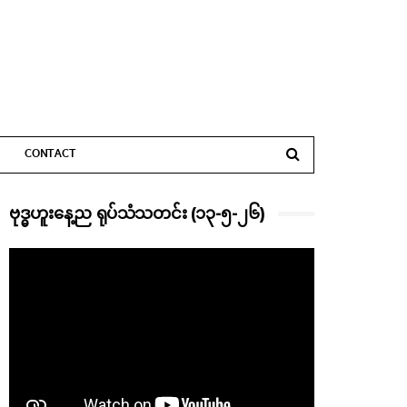
CONTACT
ဗုဒ္ဓဟူးနေ့ည ရုပ်သံသတင်း (၁၃-၅-၂၆)