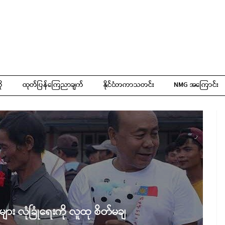
ို
ထုတ်ပြန်ကြေညာချက်
နိုင်ငံတကာသတင်း
NMG အကြောင်း
ျား လုံခြုံရေးကို လူထု စိတ်မချ