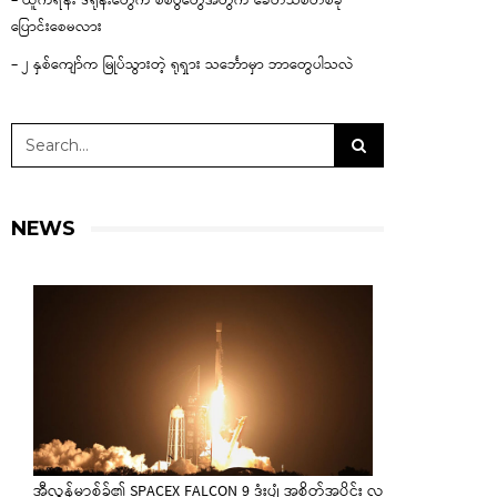
– ယူကရိန်း ဒရုန်းတွေက စစ်ပွဲတွေအတွက် ခေတ်သစ်တစ်ခု
ပြောင်းစေမလား
– ၂ နှစ်ကျော်က မြုပ်သွားတဲ့ ရုရှား သင်္ဘောမှာ ဘာတွေပါသလဲ
NEWS
အီလွန်မာ့စ်ခ်၏ SPACEX FALCON 9 ဒုံးပျံ အစိတ်အပိုင်း လ