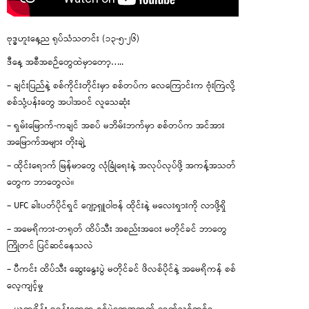
ဗုဒ္ဓဟူးနေ့ည ရုပ်သံသတင်း (၁၃-၅-၂၆)
ဒီနေ့ အစီအစဉ်တွေထဲမှာတော့…..
– ချင်းပြည်နဲ့ စစ်ကိုင်းတိုင်းမှာ စစ်တပ်က လေကြောင်းက ဗုံးကြဲလို့
စစ်သုံ့ပန်းတွေ အပါအဝင် လူသေဆုံး
– ရှမ်းမြောက်-ကချင် အစပ် မဘိမ်းဘက်မှာ စစ်တပ်က အင်အား
အမြောက်အများ တိုးချဲ့
– ထိုင်းရောက် မြန်မာတွေ လုံခြုံရေးနဲ့ အလုပ်လုပ်ဖို့ အကန့်အသတ်
တွေက ဘာတွေလဲ။
– UFC ခါးပတ်ပိုင်ရှင် ဂျော့ရှူဝါဗန် ထိုင်းနဲ့ မလေးရှားကို လာဖို့ရှိ
– အမေရိကား-တရုတ် ထိပ်သီး အစည်းအဝေး မတိုင်ခင် ဘာတွေ
ကြိုတင် ပြင်ဆင်နေသလဲ
– ပီကင်း ထိပ်သီး ဆွေးနွေးပွဲ မတိုင်ခင် ဖိလစ်ပိုင်နဲ့ အမေရိကန် စစ်
လေ့ကျင့်မှု