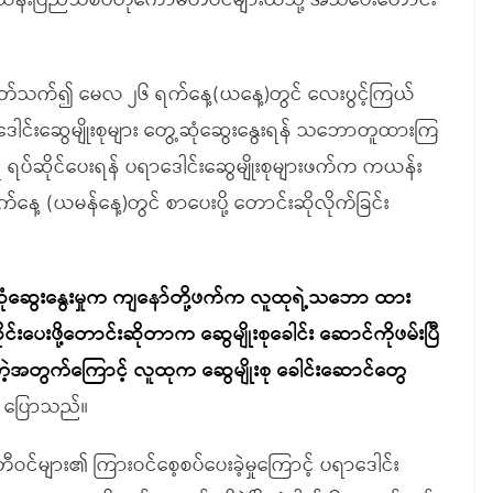
က ကယန်းပြည်သစ်ဗဟိုကော်မတီဝင်များထံသို့ အသိပေးတောင်း
င့်ပတ်သက်၍ မေလ ၂၆ ရက်နေ့(ယနေ့)တွင် လေးပွင့်ကြယ်
ဒေါင်းဆွေမျိုးစုများ တွေ့ဆုံဆွေးနွေးရန် သဘောတူထားကြ
ှိ ရပ်ဆိုင်ပေးရန် ပရာဒေါင်းဆွေမျိုးစုများဖက်က ကယန်း
နေ့ (ယမန်နေ့)တွင် စာပေးပို့ တောင်းဆိုလိုက်ခြင်း
ုံဆွေးနွေးမှုက ကျနော်တို့ဖက်က လူထုရဲ့သဘော ထား
င်းပေးဖို့တောင်းဆိုတာက ဆွေမျိုးစုခေါင်း ဆောင်ကိုဖမ်းပြီ
ဲ့အတွက်ကြောင့် လူထုက ဆွေမျိုးစု ခေါင်းဆောင်တွေ
 ပြောသည်။
များ၏ ကြားဝင်စေ့စပ်ပေးခဲ့မှုကြောင့် ပရာဒေါင်း