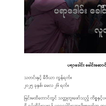
ပရာဒေါင်း ခေါင်းဆောင်မ
သတင်းနှင့် မီဒီယာ ကွန်ရက်။
၂၀၂၅ ခုနှစ်၊ မေလ ၂၆ ရက်။
မြင်းမထိတောင်တွင် သတ္တုတူးဖော်သည့် ကိစ္စနှင့