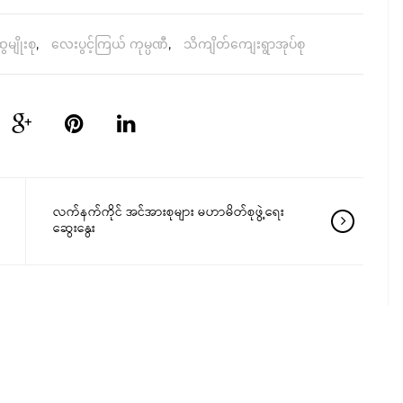
မျိုးစု
,
လေးပွင့်ကြယ် ကုမ္ပဏီ
,
သိကျိတ်ကျေးရွာအုပ်စု
လက်နက်ကိုင် အင်အားစုများ မဟာမိတ်စုဖွဲ့ရေး
ဆွေးနွေး