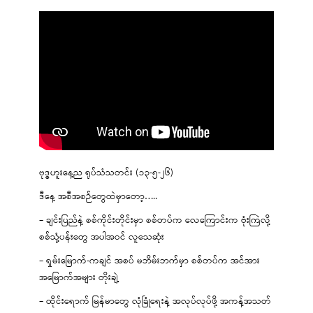
ဗုဒ္ဓဟူးနေ့ည ရုပ်သံသတင်း (၁၃-၅-၂၆)
ဒီနေ့ အစီအစဉ်တွေထဲမှာတော့…..
– ချင်းပြည်နဲ့ စစ်ကိုင်းတိုင်းမှာ စစ်တပ်က လေကြောင်းက ဗုံးကြဲလို့
စစ်သုံ့ပန်းတွေ အပါအဝင် လူသေဆုံး
– ရှမ်းမြောက်-ကချင် အစပ် မဘိမ်းဘက်မှာ စစ်တပ်က အင်အား
အမြောက်အများ တိုးချဲ့
– ထိုင်းရောက် မြန်မာတွေ လုံခြုံရေးနဲ့ အလုပ်လုပ်ဖို့ အကန့်အသတ်