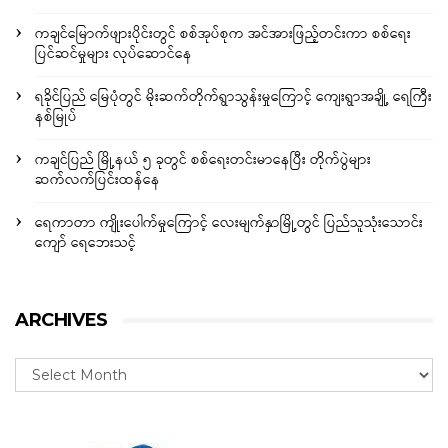
ကချင်မြောက်ဖျားပိုင်းတွင် စစ်အုပ်စုက အင်အားဖြည့်တင်းကာ စစ်ရေး
ပြင်ဆင်မှုများ လုပ်ဆောင်နေ
ရခိုင်ပြည် မြေပုံတွင် မိုးဆက်တိုက်ရွာသွန်းမှုကြောင့် ကျေးရွာအချို့ ရေကြီး
နစ်မြုပ်
ကချင်ပြည် မြို့နယ် ၅ ခုတွင် စစ်ရေးတင်းမာနေပြီး တိုက်ပွဲများ
ဆက်လက်ပြင်းထန်နေ
ရေကာတာ ကျိုးပေါက်မှုကြောင့် လေးမျက်နှာမြို့တွင် ပြည်သူသုံးသောင်း
ကျော် ရေဘေးသင့်
ARCHIVES