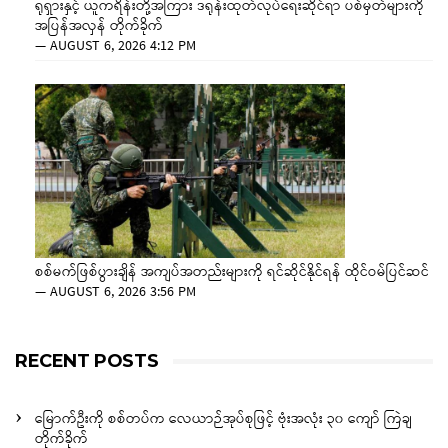
ရုရှားနှင့် ယူကရိန်းတို့အကြား ဒရုန်းထုတ်လုပ်ရေးဆိုင်ရာ ပစ်မှတ်များကို
အပြန်အလှန် တိုက်ခိုက်
—
AUGUST 6, 2026 4:12 PM
စစ်မက်ဖြစ်ပွားချိန် အကျပ်အတည်းများကို ရင်ဆိုင်နိုင်ရန် ထိုင်ဝမ်ပြင်ဆင်
—
AUGUST 6, 2026 3:56 PM
RECENT POSTS
မြောက်ဦးကို စစ်တပ်က လေယာဉ်အုပ်စုဖြင့် ဗုံးအလုံး ၃၀ ကျော် ကြဲချ
တိုက်ခိုက်