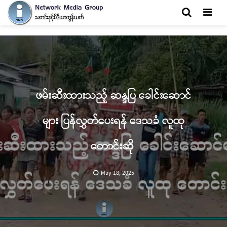
Men
ဖမ်းဆီးထားသည့် ဆန္ဒပြ ခေါင်းဆောင်
များ ပြန်လွှတ်ပေးရန် ဒေသခံ လူထု
တောင်းဆို
May 18, 2025