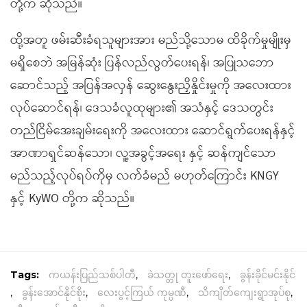
တို့က ဆိုသည်။
ထို့အတူ ဖမ်းဆီးခံရသူများအား မည်သို့သောမ ထိခိုက်မှုမျိုးမှ
မရှိစေဘဲ အမြန်ဆုံး ပြန်လည်လွတ်ပေးရန်၊ အပြုသဘော
ဆောင်သည့် အပြန်အလှန် ဆွေးနွေးညှိနှိုင်းမှုကို အလေးထား
လုပ်ဆောင်ရန်၊ ဒေသခံလူထုများ၏ အသံနှင့် ဒေသတွင်း
တည်ငြိမ်အေးချမ်းရေးကို အလေးထား ဆောင်ရွက်ပေးရန်နှင့်
အာဏာရှင်ဆန်သော၊ လူ့အခွင့်အရေး နှင့် ဆန်ကျင်သော
မည်သည့်လုပ်ရပ်ကိုမှ လက်ခံမည် မဟုတ်ကြောင်း KNGY
နှင့် KyWO တို့က ဆိုသည်။
Tags:
ကယန်းပြည်သစ်ပါတီ
,
ခဲသတ္တု တူးဖော်ရေး
,
ခွန်းခိုင်မင်းနိုင်
,
ခွန်းအောင်နိုင်စိုး
,
လေးပွင့်ကြယ် ကုမ္ပဏီ
,
သိကျိတ်ကျေးရွာအုပ်စု
,