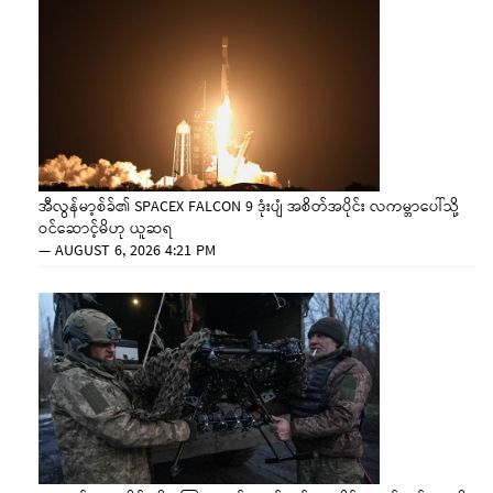
အီလွန်မာ့စ်ခ်၏ SPACEX FALCON 9 ဒုံးပျံ အစိတ်အပိုင်း လကမ္ဘာပေါ်သို့
ဝင်ဆောင့်မိဟု ယူဆရ
—
AUGUST 6, 2026 4:21 PM