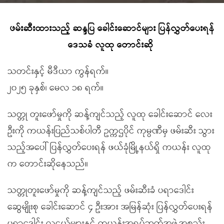
ဖမ်းဆီးထားသည့် ဆန္ဒပြ ခေါင်းဆောင်များ ပြန်လွှတ်ပေးရန်
ဒေသခံ လူထု တောင်းဆို
သတင်းနှင့် မီဒီယာ ကွန်ရက်။
၂၀၂၅ ခုနှစ်၊ မေလ ၁၈ ရက်။
သတ္တု တူးဖော်မှုကို ဆန့်ကျင်သည့် လူထု ခေါင်းဆောင် လေး
ဦးကို ကယန်းပြည်သစ်ပါတီ ဥက္ကဌပိုင် ကုမ္ပဏီမှ ဖမ်းဆီး သွား
သည့်အပေါ် ပြန်လွှတ်ပေးရန် ဖယ်ခုံမြို့နယ်ရှိ ကယန်း လူထု
က တောင်းဆိုနေသည်။
သတ္တုတူးဖော်မှုကို ဆန့်ကျင်သည့် ဖမ်းဆီးခံ ပရာဒေါင်း
ဆွေမျိုးစု ခေါင်းဆောင် ၄ ဦးအား အမြန်ဆုံး ပြန်လွှတ်ပေးရန်
ပရာဒေါင်း လူငယ်များနှင့် ကယန်းအရပ်ဘက်အဖွဲ့အစည်း