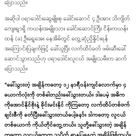
ပြောသည်။
အဆိုပါ ပရာဒေါင်းဆွေမျိုးစု ခေါင်းဆောင် ၄ ဦးအား သိကျိတ်
ကျေးရွာရှိ ကယန်းအမျိုးသား ခေါင်းဆောင်ကြီး ငိန်းကယန်း
ထန် (ခ) ဦးရွှေအေး နေအိမ်တွင် တွေ့ဆုံညှိနှိုင်းရန်
အကြောင်းပြချက်ဖြင့် ခေါ်ယူပြီး လက်ထိပ်ခတ် ဖမ်းဆီးခေါ်
ဆောင်သွားသည်ဟု ပရာဒေါင်းလူငယ် အမျိုးသမီးက ဆက်
ပြောသည်။
“ခေါ်သွားတဲ့ အချိန်ကတော့ ၁၂ နာရီဝန်းကျင်လောက်မှာ ၄
ယောက်လုံးကို တစ်ခါတည်းခေါ်သွားတယ်။ ဒါပေမဲ့ အဓိက
ကိုအောင်နိုင်စိုးနဲ့ ခိုင်းမင်းနိုင် ကိုကြတော့ လက်ထိပ်တစ်ဖက်
ချင်းစီကို ခတ်ပြီးခေါ်သွားတယ်ပေါ့နော်။ ဒါကတော့ လူငယ်
တစ်ယောက် ကိုယ်တိုင်တွေ့တယ်။ သူတို့ခေါ်သွားတဲ့ အချိန်
ကတော့ လူငယ်တွေက သပိတ် ဆန္ဒပြနေတဲ့ အချိန်ဖြစ်တယ်။