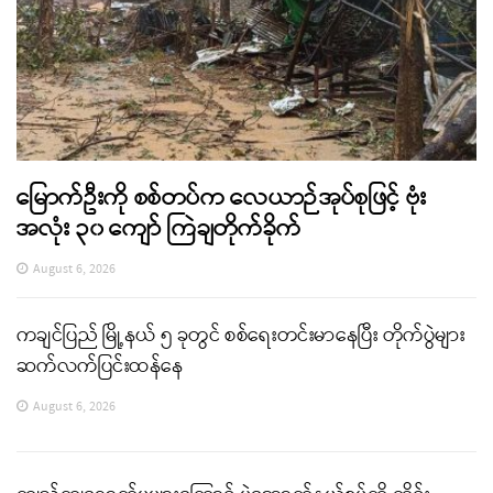
မြောက်ဦးကို စစ်တပ်က လေယာဉ်အုပ်စုဖြင့် ဗုံး
အလုံး ၃၀ ကျော် ကြဲချတိုက်ခိုက်
August 6, 2026
ကချင်ပြည် မြို့နယ် ၅ ခုတွင် စစ်ရေးတင်းမာနေပြီး တိုက်ပွဲများ
ဆက်လက်ပြင်းထန်နေ
August 6, 2026