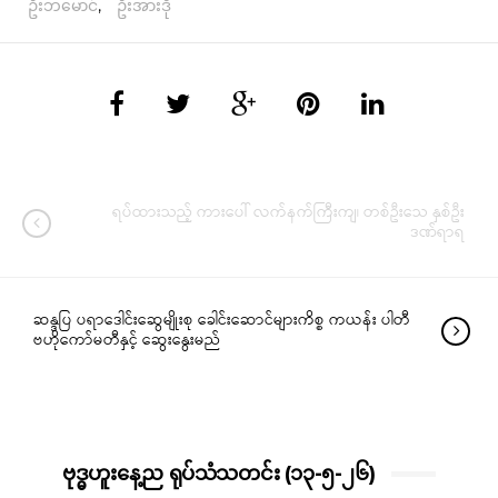
ဦးဘမောင်
,
ဦးအားဒို
ရပ်ထားသည့် ကားပေါ် လက်နက်ကြီးကျ၊ တစ်ဦးသေ နှစ်ဦး
ဒဏ်ရာရ
ဆန္ဒပြ ပရာဒေါင်းဆွေမျိုးစု ခေါင်းဆောင်များကိစ္စ ကယန်း ပါတီ
ဗဟိုကော်မတီနှင့် ဆွေးနွေးမည်
ဗုဒ္ဓဟူးနေ့ည ရုပ်သံသတင်း (၁၃-၅-၂၆)