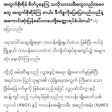
အတွက်
စိုးရိမ် စိတ်ပူနေကြ သလို
သားသမီးတွေလည်း
အဖေ
တွေ အတွက်
စိုးရိမ်ကြ တယ်။ ဒီကိစ္စကို
ပြေပြေလည်လည်နဲ့
အကောင်းဆုံး
ပြန်ခေါ်လာပေးဖို့
မေတ္တာရပ်ခံပါတယ်”
ဟု
ပြောသည်။
ပရာဒေါင်းဆွေမျိုးစုမှာ ကယန်းမျိုးနွယ်ထဲက ဖြစ်ပြီး ဖယ်ခုံ
မြို့နယ်၊ ကယန်းဒေသထဲက သိကျိတ်အုပ်စုအတွင်း၌ အများ
ဆုံး နေထိုင်ကြသည်။
ထို့သို့ ဖမ်းဆီးမှုသည် လူ့အခွင့်အရေး ချိုးဖောက်မှုဖြစ်ပြီး
အရပ်သား ပြည်သူများ၏ လုံခြုံရေးအတွက် ကြီးမား‌ သော
ခြိမ်းခြောက်မှုကို ဖြစ်စေသည့်အပြင် လူ့ဂုဏ်သိက္ခာနှင့်
ဆန့်ကျင်သည့် လုပ်ရပ်ဖြစ်သည်ဟု ကယန်း မျိုးဆက်သစ်
လူငယ် (KNGY) နှင့် ကယန်းအမျိုးသမီး အစည်းအရုံး (KyWO)