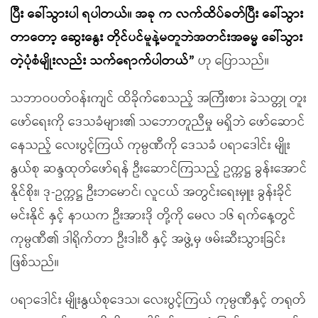
ပြီး ခေါ်သွားပါ ရပါတယ်။ အခု က လက်ထိပ်ခတ်ပြီး ခေါ်သွား
တာတော့ ဆွေးနွေး တိုင်ပင်မူနဲ့
မတူဘဲ
အတင်းအဓမ္မ ခေါ်သွား
တဲ့
ပုံစံမျိုးလည်း သက်ရောက်ပါတယ်
”
ဟု ပြောသည်။
သဘာဝပတ်ဝန်းကျင် ထိခိုက်စေသည့် အကြီးစား ခဲသတ္တု တူး
ဖော်ရေးကို ဒေသခံများ၏ သဘောတူညီမှု မရှိဘဲ ဖော်ဆောင်
နေသည့် လေးပွင့်ကြယ် ကုမ္ပဏီကို ဒေသခံ ပရာဒေါင်း မျိုး
နွယ်စု ဆန္ဒထုတ်ဖော်ရန် ဦးဆောင်ကြသည့် ဥက္ကဋ္ဌ ခွန်းအောင်
နိုင်စိုး၊ ဒု-ဥက္ကဋ္ဌ ဦးဘမောင်၊ လူငယ် အတွင်းရေးမှူး ခွန်းခိုင်
မင်းနိုင် နှင့် နာယက ဦးအားဒို တို့ကို မေလ ၁၆ ရက်နေ့တွင်
ကုမ္ပဏီ၏ ဒါရိုက်တာ ဦးဒါးဝီ နှင့် အဖွဲ့မှ ဖမ်းဆီးသွားခြင်း
ဖြစ်သည်။
ပရာဒေါင်း မျိုးနွယ်စုဒေသ၊ လေးပွင့်ကြယ် ကုမ္ပဏီနှင့် တရုတ်