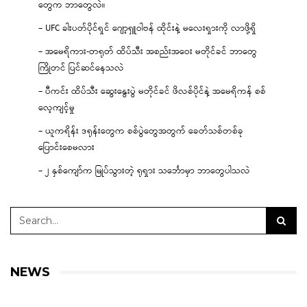
တွေက ဘာတွေလဲ။
– UFC ခါးပတ်ပိုင်ရှင် ဂျော့ရှူဝါဗန် ထိုင်းနဲ့ မလေးရှားကို လာဖို့ရှိ
– အမေရိကား-တရုတ် ထိပ်သီး အစည်းအဝေး မတိုင်ခင် ဘာတွေ
ကြိုတင် ပြင်ဆင်နေသလဲ
– ပီကင်း ထိပ်သီး ဆွေးနွေးပွဲ မတိုင်ခင် ဖိလစ်ပိုင်နဲ့ အမေရိကန် စစ်
လေ့ကျင့်မှု
– ယူကရိန်း ဒရုန်းတွေက စစ်ပွဲတွေအတွက် ခေတ်သစ်တစ်ခု
ပြောင်းစေမလား
– ၂ နှစ်ကျော်က မြုပ်သွားတဲ့ ရုရှား သင်္ဘောမှာ ဘာတွေပါသလဲ
NEWS