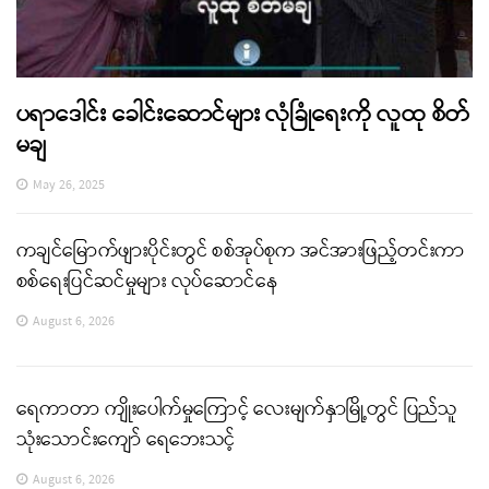
ပရာဒေါင်း ခေါင်းဆောင်များ လုံခြုံရေးကို လူထု စိတ်
မချ
May 26, 2025
ကချင်မြောက်ဖျားပိုင်းတွင် စစ်အုပ်စုက အင်အားဖြည့်တင်းကာ
စစ်ရေးပြင်ဆင်မှုများ လုပ်ဆောင်နေ
August 6, 2026
ရေကာတာ ကျိုးပေါက်မှုကြောင့် လေးမျက်နှာမြို့တွင် ပြည်သူ
သုံးသောင်းကျော် ရေဘေးသင့်
August 6, 2026