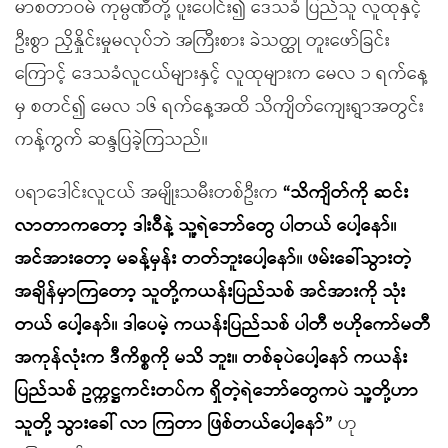
မာစတာဝမ် ကုမ္ပဏီတို့ ပူးပေါင်း၍ ဒေသခံ ပြည်သူ လူထုနှင့်
ဦးစွာ ညှိနှိုင်းမှုမလုပ်ဘဲ အကြီးစား ခဲသတ္ထု တူးဖော်ခြင်း
ကြောင့် ဒေသခံလူငယ်များနှင့် လူထုများက မေလ ၁ ရက်နေ့
မှ စတင်၍ မေလ ၁၆ ရက်နေ့အထိ သိကျိတ်ကျေးရွာအတွင်း
ကန့်ကွက် ဆန္ဒပြခဲ့ကြသည်။
ပရာဒေါင်းလူငယ် အမျိုးသမီးတစ်ဦးက
“သိကျိတ်ကို ဆင်း
လာတာကတော့ ဒါးဝီနဲ့ သူ့ရဲဘော်တွေ ပါတယ် ပေါ့နော်။
အင်အားတော့ မခန့်မှန်း တတ်ဘူးပေါ့နော်။ ဖမ်းခေါ်သွားတဲ့
အချိန်မှာကြတော့ သူတို့ကယန်းပြည်သစ် အင်အားကို သုံး
တယ် ပေါ့နော်။ ဒါပေမဲ့ ကယန်းပြည်သစ် ပါတီ ဗဟိုကော်မတီ
အကုန်လုံးက ဒီကိစ္စကို မသိ ဘူး။ တစ်ခုပဲပေါ့နော် ကယန်း
ပြည်သစ် ဥက္ကဋ္ဌကင်းတပ်က ရှိတဲ့ရဲဘော်တွေကပဲ သူ့တို့ဟာ
သူတို့ သွားခေါ် လာ ကြတာ ဖြစ်တယ်ပေါ့နော်”
ဟု