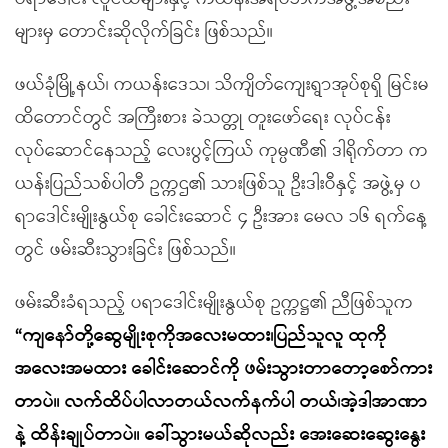
များမှ တောင်းဆိုလိုက်ခြင်း ဖြစ်သည်။
ဖယ်ခုံမြို့နယ်၊ ကယန်းဒေသ၊ သိကျိတ်ကျေးရွာအုပ်စုရှိ မြင်းမ
ထိတောင်တွင် အကြီးစား ခဲသတ္တု တူးဖော်ရေး လုပ်ငန်း
လုပ်ဆောင်နေသည့် လေးပွင့်ကြယ် ကုမ္ပဏီ၏ ဒါရိုက်တာ က
ယန်းပြည်သစ်ပါတီ ဥက္ကဌ၏ သားဖြစ်သူ ဦးဒါးဝီနှင့် အဖွဲ့မှ ပ
ရာဒေါင်းမျိုးနွယ်စု ခေါင်းဆောင် ၄ ဦးအား မေလ ၁၆ ရက်နေ့
တွင် ဖမ်းဆီးသွားခြင်း ဖြစ်သည်။
ဖမ်းဆီးခံရသည့် ပရာဒေါင်းမျိုးနွယ်စု ဥက္ကဋ္ဌ၏ ညီဖြစ်သူက
“ကျနော်တို့ဆွေမျိုးစုကို
အလေးမထား၊
ပြည်သူလူ ထုကို
အလေးအမထား ခေါင်းဆောင်ကို ဖမ်းသွားတာတော့
စော်ကား
တာပဲ။ လက်ထိပ်ပါလာတယ်
လက်နက်ပါ တယ်၊
အဲ့ဒါအာဏာ
နဲ့ ထိန်းချုပ်တာပဲ။ ခေါ်သွားမယ်ဆိုလည်း အေးဆေးဆွေးနွေး