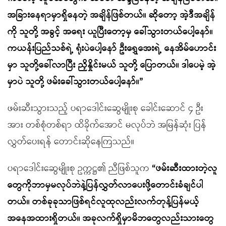
အခြားနေရာမှာရှိနေတဲ့ အချိန်ဖြစ်တယ်။ ဆိုတော့ အဲ့ဒီအချိန်
ကို သူတို့ အခွင့် အရေး ယူပြီးတော့မှ ခေါ်သွားတယ်ပေါ့နော်။
ကယန်းပြည်သစ်ရဲ့ ရုံးပဲပေါ့နော် ဦးရွှေအေးရဲ့ နေအိမ်ဟောင်း
မှာ သူတို့ခေါ်လာပြီး ညှိနှိုင်းမယ် သူတို့ ပြောတယ်။ ဒါပေမဲ့ အဲ့
မှာပဲ သူတို့ ဖမ်းခေါ်သွားတယ်ပေါ့နော်။”
ဖမ်းဆီးသွားသည့် ပရာဒေါင်းဆွေမျိုးစု ခေါင်းဆောင် ၄ ဦး
အား တစ်စုံတစ်ရာ ထိခိုက်အောင် မလုပ်ဘဲ အမြန်ဆုံး ပြန်
လွှတ်ပေးရန် တောင်းဆိုနေကြသည်။
ပရာဒေါင်းဆွေမျိုးစု ဥက္ကဋ္ဌ၏ ညီဖြစ်သူက
“
ဖမ်းဆီးထားတဲ့
လူ
တွေကို
ဘာမှမလုပ်ဘဲနဲ့
ပြန်လွှတ်လာပေးဖို့
တောင်းခံချင်ပါ
တယ်။ တစ်ခုခုသာ
ဖြစ်ရင်
လူထုလည်း
လက်တုန့်ပြန်မယ့်
အနေအထားရှိတယ်။ အခုလက်ရှိမှာ
မိဘတွေလည်း
သားတွေ