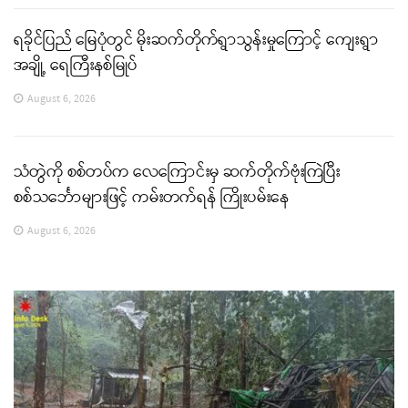
ရခိုင်ပြည် မြေပုံတွင် မိုးဆက်တိုက်ရွာသွန်းမှုကြောင့် ကျေးရွာ
အချို့ ရေကြီးနစ်မြုပ်
August 6, 2026
သံတွဲကို စစ်တပ်က လေကြောင်းမှ ဆက်တိုက်ဗုံးကြဲပြီး
စစ်သင်္ဘောများဖြင့် ကမ်းတက်ရန် ကြိုးပမ်းနေ
August 6, 2026