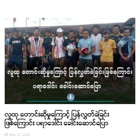
လူထု တောင်းဆိုမှုကြောင့် ပြန်လွှတ်ခဲခြင်း
ဖြစ်ကြောင်း ပရာဒေါင်း ခေါင်းဆောင်ပြော
May 22, 2025