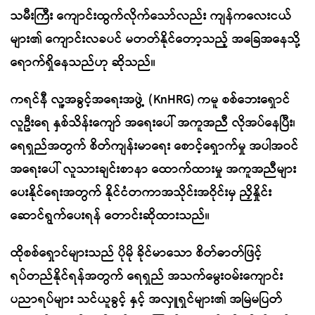
သမီးကြီး ကျောင်းထွက်လိုက်သော်လည်း ကျန်ကလေးငယ်
များ၏ ကျောင်းလခပင် မတတ်နိုင်တော့သည့် အခြေအနေသို့
ရောက်ရှိနေသည်ဟု ဆိုသည်။
ကရင်နီ လူ့အခွင့်အရေးအဖွဲ့ (KnHRG) ကမူ စစ်ဘေးရှောင်
လူဦးရေ နှစ်သိန်းကျော် အရေးပေါ် အကူအညီ လိုအပ်နေပြီး၊
ရေရှည်အတွက် စိတ်ကျန်းမာရေး စောင့်ရှောက်မှု အပါအဝင်
အရေးပေါ် လူသားချင်းစာနာ ထောက်ထားမှု အကူအညီများ
ပေးနိုင်ရေးအတွက် နိုင်ငံတကာအသိုင်းအဝိုင်းမှ ညှိနှိုင်း
ဆောင်ရွက်ပေးရန် တောင်းဆိုထားသည်။
ထိုစစ်ရှောင်များသည် ပိုမို ခိုင်မာသော စိတ်ဓာတ်ဖြင့်
ရပ်တည်နိုင်ရန်အတွက် ရေရှည် အသက်မွေးဝမ်းကျောင်း
ပညာရပ်များ သင်ယူခွင့် နှင့် အလှူရှင်များ၏ အမြဲမပြတ်