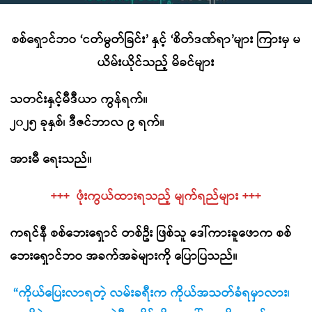
စစ်ရှောင်ဘဝ ‘ငတ်မွတ်ခြင်း’ နှင့် ‘စိတ်ဒဏ်ရာ’များ ကြားမှ မ
ယိမ်းယိုင်သည့် မိခင်များ
သတင်းနှင့်မီဒီယာ ကွန်ရက်။
၂၀၂၅ ခုနှစ်၊ ဒီဇင်ဘာလ ၉ ရက်။
အားမီ ရေးသည်။
+++ ဖုံးကွယ်ထားရသည့် မျက်ရည်များ +++
ကရင်နီ စစ်ဘေးရှောင် တစ်ဦး ဖြစ်သူ ဒေါ်ကားခူဖောက စစ်
ဘေးရှောင်ဘဝ အခက်အခဲများကို ပြောပြသည်။
“ကိုယ်ပြေးလာရတဲ့ လမ်းခရီးက ကိုယ်အသတ်ခံရမှာလား၊