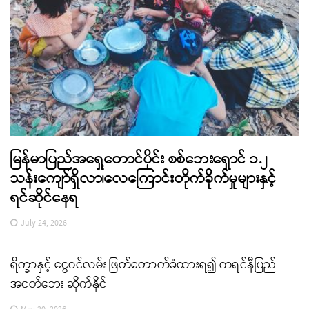
မြန်မာပြည်အရှေ့တောင်ပိုင်း စစ်ဘေးရှောင် ၁.၂
သန်းကျော်ရှိလာ၊လေကြောင်းတိုက်ခိုက်မှုများနှင့်
ရင်ဆိုင်နေရ
July 24, 2026
ရိက္ခာနှင့် ငွေဝင်လမ်း ဖြတ်တောက်ခံထားရ၍ ကရင်နီပြည်
အငတ်ဘေး ဆိုက်နိုင်