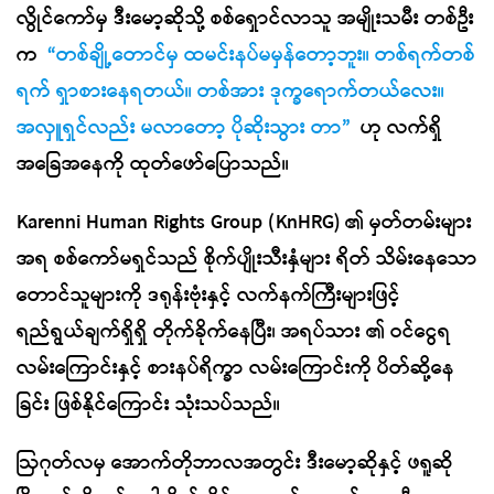
လွိုင်ကော်မှ ဒီးမော့ဆိုသို့ စစ်ရှောင်လာသူ အမျိုးသမီး တစ်ဦး
က
“တစ်ချို့တောင်မှ ထမင်းနပ်မမှန်တော့ဘူး။ တစ်ရက်တစ်
ရက် ရှာစားနေရတယ်။ တစ်အား ဒုက္ခရောက်တယ်လေး။
အလှူရှင်လည်း မလာတော့ ပိုဆိုးသွား တာ”
ဟု လက်ရှိ
အခြေအနေကို ထုတ်ဖော်ပြောသည်။
Karenni Human Rights Group (KnHRG) ၏ မှတ်တမ်းများ
အရ စစ်ကော်မရှင်သည် စိုက်ပျိုးသီးနှံများ ရိတ် သိမ်းနေသော
တောင်သူများကို ဒရုန်းဗုံးနှင့် လက်နက်ကြီးများဖြင့်
ရည်ရွယ်ချက်ရှိရှိ တိုက်ခိုက်နေပြီး၊ အရပ်သား ၏ ဝင်ငွေရ
လမ်းကြောင်းနှင့် စားနပ်ရိက္ခာ လမ်းကြောင်းကို ပိတ်ဆို့နေ
ခြင်း ဖြစ်နိုင်ကြောင်း သုံးသပ်သည်။
ဩဂုတ်လမှ အောက်တိုဘာလအတွင်း ဒီးမော့ဆိုနှင့် ဖရူဆို