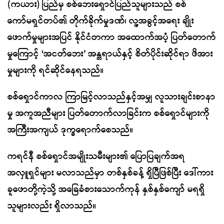
(ကယား) ပြည်မှ စစ်ဘေးရှောင်ပြည်သူများသည် စစ်
ကော်မရှင်တပ်၏ တိုက်ခိုက်မှုဒဏ်၊ လူ့အခွင့်အရေး ချိုး
ဖောက်မှုများအပြင် နိုင်ငံတကာ အထောက်အပံ့ ပြတ်တောက်
မှုကြောင့် ‘အငတ်ဘေး’ အန္တရာယ်နှင့် စိတ်ပိုင်းဆိုင်ရာ ဖိအား
မှုများကို ရင်ဆိုင်နေရသည်။
စစ်ရှောင်ကာလ ကြာမြင့်လာသည်နှင့်အမျှ လူသားချင်းစာနာ
မှု အကူအညီများ ပြတ်တောက်လာခြင်းက စစ်ရှောင်များကို
အကြီးအကျယ် ဒုက္ခရောက်စေသည်။
ကရင်နီ စစ်ရှောင်အမျိုးသမီးများ၏ ပြောပြချက်အရ
အလှူရှင်များ မလာသည်မှာ တစ်နှစ်ခန့် ရှိပြီဖြစ်ပြီး ဒေါ်ကား
ခူဖောတို့ကဲ့သို့ အခြေခံစားသောက်ကုန် နှစ်နှစ်ကျော် မရရှိ
သူများလည်း ရှိလာသည်။