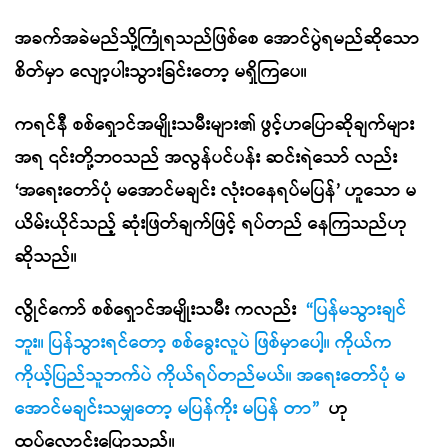
အခက်အခဲမည်သို့ကြုံရသည်ဖြစ်စေ အောင်ပွဲရမည်ဆိုသော
စိတ်မှာ လျော့ပါးသွားခြင်းတော့ မရှိကြပေ။
ကရင်နီ စစ်ရှောင်အမျိုးသမီးများ၏ ဖွင့်ဟပြောဆိုချက်များ
အရ ၎င်းတို့ဘဝသည် အလွန်ပင်ပန်း ဆင်းရဲသော် လည်း
‘အရေးတော်ပုံ မအောင်မချင်း လုံးဝနေရပ်မပြန်’ ဟူသော မ
ယိမ်းယိုင်သည့် ဆုံးဖြတ်ချက်ဖြင့် ရပ်တည် နေကြသည်ဟု
ဆိုသည်။
လွိုင်ကော် စစ်ရှောင်အမျိုးသမီး ကလည်း
“ပြန်မသွားချင်
ဘူး။ ပြန်သွားရင်တော့ စစ်ခွေးလူပဲ ဖြစ်မှာပေါ့။ ကိုယ်က
ကိုယ့်ပြည်သူဘက်ပဲ ကိုယ်ရပ်တည်မယ်။ အရေးတော်ပုံ မ
အောင်မချင်းသမျှတော့ မပြန်ကိုး မပြန် တာ”
ဟု
ထပ်လောင်းပြောသည်။