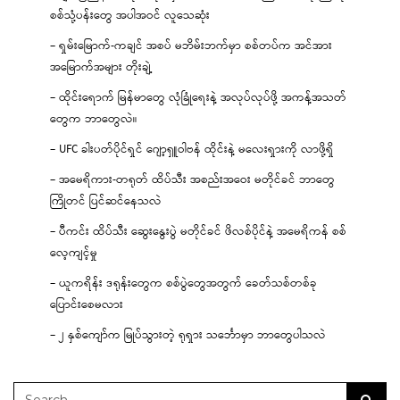
စစ်သုံ့ပန်းတွေ အပါအဝင် လူသေဆုံး
– ရှမ်းမြောက်-ကချင် အစပ် မဘိမ်းဘက်မှာ စစ်တပ်က အင်အား
အမြောက်အများ တိုးချဲ့
– ထိုင်းရောက် မြန်မာတွေ လုံခြုံရေးနဲ့ အလုပ်လုပ်ဖို့ အကန့်အသတ်
တွေက ဘာတွေလဲ။
– UFC ခါးပတ်ပိုင်ရှင် ဂျော့ရှူဝါဗန် ထိုင်းနဲ့ မလေးရှားကို လာဖို့ရှိ
– အမေရိကား-တရုတ် ထိပ်သီး အစည်းအဝေး မတိုင်ခင် ဘာတွေ
ကြိုတင် ပြင်ဆင်နေသလဲ
– ပီကင်း ထိပ်သီး ဆွေးနွေးပွဲ မတိုင်ခင် ဖိလစ်ပိုင်နဲ့ အမေရိကန် စစ်
လေ့ကျင့်မှု
– ယူကရိန်း ဒရုန်းတွေက စစ်ပွဲတွေအတွက် ခေတ်သစ်တစ်ခု
ပြောင်းစေမလား
– ၂ နှစ်ကျော်က မြုပ်သွားတဲ့ ရုရှား သင်္ဘောမှာ ဘာတွေပါသလဲ