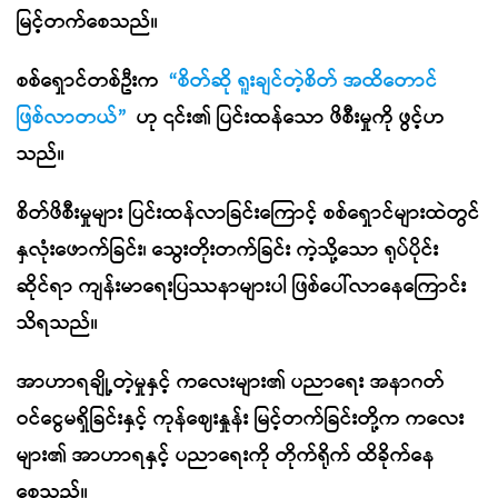
မြင့်တက်စေသည်။
စစ်ရှောင်တစ်ဦးက
“စိတ်ဆို ရူးချင်တဲ့စိတ် အထိတောင်
ဖြစ်လာတယ်”
ဟု ၎င်း၏ ပြင်းထန်သော ဖိစီးမှုကို ဖွင့်ဟ
သည်။
စိတ်ဖိစီးမှုများ ပြင်းထန်လာခြင်းကြောင့် စစ်ရှောင်များထဲတွင်
နှလုံးဖောက်ခြင်း၊ သွေးတိုးတက်ခြင်း ကဲ့သို့သော ရုပ်ပိုင်း
ဆိုင်ရာ ကျန်းမာရေးပြဿနာများပါ ဖြစ်ပေါ်လာနေကြောင်း
သိရသည်။
အာဟာရချို့တဲ့မှုနှင့် ကလေးများ၏ ပညာရေး အနာဂတ်
ဝင်ငွေမရှိခြင်းနှင့် ကုန်ဈေးနှုန်း မြင့်တက်ခြင်းတို့က ကလေး
များ၏ အာဟာရနှင့် ပညာရေးကို တိုက်ရိုက် ထိခိုက်နေ
စေသည်။