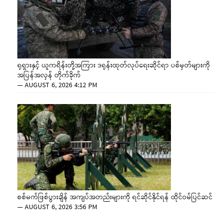
ရုရှားနှင့် ယူကရိန်းတို့အကြား ဒရုန်းထုတ်လုပ်ရေးဆိုင်ရာ ပစ်မှတ်များကို
အပြန်အလှန် တိုက်ခိုက်
—
AUGUST 6, 2026 4:12 PM
စစ်မက်ဖြစ်ပွားချိန် အကျပ်အတည်းများကို ရင်ဆိုင်နိုင်ရန် ထိုင်ဝမ်ပြင်ဆင်
—
AUGUST 6, 2026 3:56 PM