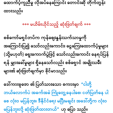
ထောက်ပံ့ကူညီမှု လိုအပ်နေကြောင်း တောင်းဆို တိုက်တွန်း
ထားသည်။
+++ မယိမ်းယိုင်သည့် ဆုံးဖြတ်ချက် +++
စစ်ကော်မရှင်တပ်က ကုန်ဈေးနှုန်းသက်သာမှုကို
အကြောင်းပြ၍ သော်လည်းကောင်း၊ ငွေကြေးထောက်ပံ့မှုများ
(သို့မဟုတ်) ရွေးကောက်ပွဲဖြင့် သော်လည်းကောင်း နေရပ်ပြန်
ရန် မျှားခေါ်မှုများ ရှိနေသော်လည်း စစ်ရှောင် အမျိုးသမီး
များ၏ ဆုံးဖြတ်ချက်မှာ ခိုင်မာသည်။
ဒေါ်ကားခူဖော ၏ ပြတ်သားသော စကားမှာ
“ငါတို့
ဘယ်လောက်ပဲ အခက်အခဲ ကြုံတွေ့နေပါစေ၊ ငတ်ပြတ်နေ ပါ
စေ လုံးဝ မပြန်ဘူး။ ဒီနိုင်ငံရေး မပြီးမချင်း အဒေါ်တို့က လုံးဝ
မပြန်ဘူးလို့ ဆုံးဖြတ်ထားတယ်”
ဟု ပြော သည်။