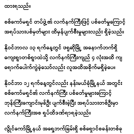
ထားရသည်။
စစ်ကော်မရှင် တပ်ဖွဲ့၏ လက်နက်ကြီးဖြင့် ပစ်ခတ်မှုကြောင့်
အရပ်သားပစ်မှတ်များ ထိမှန်ပျက်စီးမှုများလည်း ရှိခဲ့သည်။
နိုဝင်ဘာလ ၁၃ ရက်နေ့တွင် ဖရူဆိုမြို့ အနောက်ဘက်ရှိ
ကျေးရွာတစ်ရွာထဲသို့ လက်နက်ကြီးကျည် ၄ လုံးအထိ ကျ
ရောက်ပေါက်ကွဲခဲ့သော်လည်း လူအထိအခိုက်မရှိခဲ့ပေ။
နိုဝင်ဘာ ၁၂ ရက်နေ့တွင်လည်း နန်းမယ်ခုံမြို့နယ် အတွင်း
စစ်ကော်မရှင်၏ လက်နက်ကြီး ပစ်ခတ်မှုများကြောင့်
ဘုန်းကြီးကျောင်းမုခ်ဦး ပျက်စီးခဲ့ပြီး အရပ်သားတစ်ဦးမှာ
လက်နက်ကြီးအစ ရှပ်ထိဒဏ်ရာရခဲ့သည်။
လွိုင်ကော်မြို့နယ် အရှေ့ဘက်ခြမ်းရှိ စစ်ရှောင်စခန်းတစ်ခု