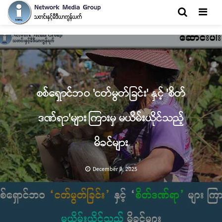
Men
စစ်ရှောင်ဘဝ 'ငတ်မွတ်ခြင်း' နှင့် 'စိတ်
ဒဏ်ရာ'များ ကြားမှ မယိမ်းယိုင်သည့်
မိခင်များ
December 9, 2025