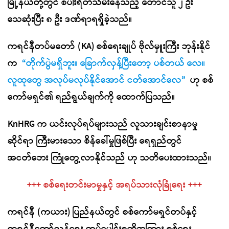
မြို့နယ်တို့တွင် စပါးရိတ်သိမ်းနေသည့် တောင်သူ ၂ ဦး
သေဆုံးပြီး ၈ ဦး ဒဏ်ရာရရှိခဲ့သည်။
ကရင်နီတပ်မတော် (KA) စစ်ရေးချုပ် ဗိုလ်မှူးကြီး ဘုန်းနိုင်
က
“တိုက်ပွဲမရှိဘူး။ ခြောက်လှန့်ပြီးတော့ ပစ်တယ် လေ။
လူထုတွေ အလုပ်မလုပ်နိုင်အောင် ငတ်အောင်လေ”
ဟု စစ်
ကော်မရှင်၏ ရည်ရွယ်ချက်ကို ထောက်ပြသည်။
KnHRG က ယင်းလုပ်ရပ်များသည် လူသားချင်းစာနာမှု
ဆိုင်ရာ ကြီးမားသော စိန်ခေါ်မှုဖြစ်ပြီး ရေရှည်တွင်
အငတ်ဘေး ကြုံတွေ့လာနိုင်သည် ဟု သတိပေးထားသည်။
+++ စစ်ရေးတင်းမာမှုနှင့် အရပ်သားလုံခြုံရေး +++
ကရင်နီ (ကယား) ပြည်နယ်တွင် စစ်ကော်မရှင်တပ်နှင့်