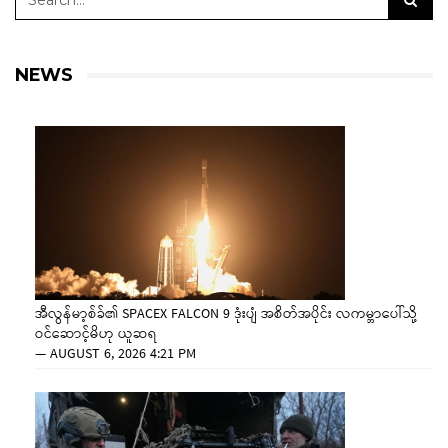
NEWS
အီလွန်မာ့စ်ခ်၏ SPACEX FALCON 9 ဒုံးပျံ အစိတ်အပိုင်း လကမ္ဘာပေါ်သို့
ဝင်ဆောင့်မိဟု ယူဆရ
—
AUGUST 6, 2026 4:21 PM