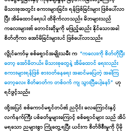
မိသားစုအတွင်း စကားများခြင်း၊ ရန်ဖြစ်ခြင်းများ ဖြစ်ပေါ်လာ
ပြီး အိမ်ထောင်ရေးပါ ထိခိုက်လာသည်။ မိဘများသည်
ကလေးများ၏ တောင်းဆိုမှုကို မဖြည့်ဆည်း နိုင်သောအခါ
စိတ်တိုကာ အော်မိခြင်းများပင် ဖြစ်ပေါ်လာသည်။
လွိုင်ကော်မှ စစ်ရှောင်အမျိုးသမီး က
“ကလေးကို စိတ်တိုပြီး
တော့ အော်မိတယ်။ မိသားစုတွေနဲ့ အိမ်ထောင် ရေးလည်း
စကားများရန်ဖြစ် စားဝတ်နေရေး အဆင်မပြေတဲ့ အခါကြ
တော့လေ။ စိတ်ဓာတ်က တစ်ဝက် ကျ သွားပြီပေါ့နော်”
ဟု
ရင်ဖွင့်သည်။
ထို့အပြင် စစ်ကောင်မရှင်တပ်၏ ညပိုင်း လေကြောင်းနှင့်
လက်နက်ကြီး ပစ်ခတ်မှုများကြောင့် စစ်ရှောင်များ သည် အိပ်
မရသော ညများစွာ ကြုံတွေ့ရပြီး ယင်းက စိတ်ဖိစီးမှုကို ပိုမို