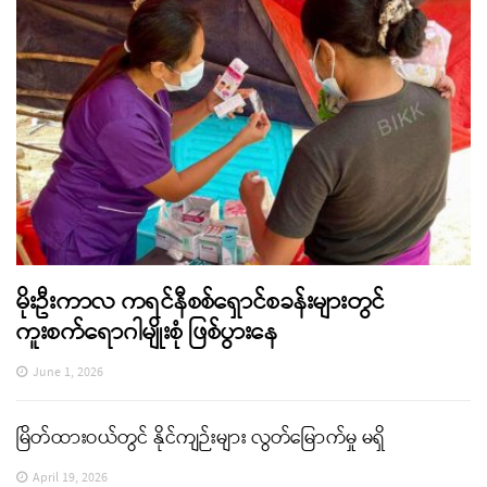
မိုးဦးကာလ ကရင်နီစစ်ရှောင်စခန်းများတွင်
ကူးစက်ရောဂါမျိုးစုံ ဖြစ်ပွားနေ
June 1, 2026
မြိတ်ထားဝယ်တွင် နိုင်ကျဉ်းများ လွတ်မြောက်မှု မရှိ
April 19, 2026