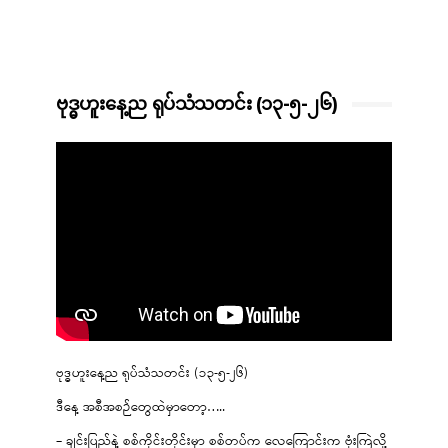
ဗုဒ္ဓဟူးနေ့ည ရုပ်သံသတင်း (၁၃-၅-၂၆)
ဗုဒ္ဓဟူးနေ့ည ရုပ်သံသတင်း (၁၃-၅-၂၆)
ဒီနေ့ အစီအစဉ်တွေထဲမှာတော့…..
– ချင်းပြည်နဲ့ စစ်ကိုင်းတိုင်းမှာ စစ်တပ်က လေကြောင်းက ဗုံးကြဲလို့