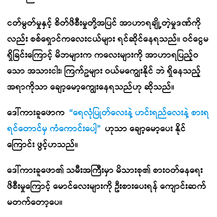
ငတ်မွတ်မှုနှင့် စိတ်ဖိစီးမှုတို့အပြင် အာဟာရချို့တဲ့မှုဒဏ်ကို
လည်း စစ်ရှောင်ကလေးငယ်များ ရင်ဆိုင်နေရသည်။ ဝင်ငွေမ
ရှိခြင်းကြောင့် မိဘများက ကလေးများကို အာဟာရပြည့်ဝ
သော အသားငါး၊ ကြက်ဥများ ဝယ်မကျွေးနိုင် ဘဲ ရှိနေသည့်
အရာကိုသာ ချော့မော့ကျွေးနေရသည်ဟု ဆိုသည်။
ဒေါ်ကားခူဖောက
“ရေလုံပြုတ်လေးနဲ့ ဟင်းရည်လေးနဲ့ စားရ
ရင်တောင်မှ ကံကောင်းပေါ့”
ဟုသာ ချော့မော့ပေး နိုင်
ကြောင်း ဖွင့်ဟသည်။
ဒေါ်ကားခူဖော၏ သမီးအကြီးမှာ မိသားစု၏ စားဝတ်နေရေး
ဖိစီးမှုကြောင့် မောင်လေးများကို ဦးစားပေးရန် ကျောင်းဆက်
မတက်တော့ပေ။