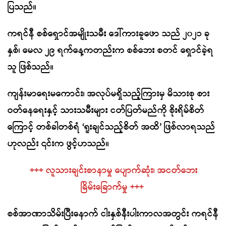
ပြသည်။
ကရင်နီ စစ်ရှောင်အမျိုးသမီး ဒေါ်ကားခူဖော သည် ၂၀၂၁ ခု
နှစ်၊ မေလ ၂၉ ရက်နေ့ကတည်းက စစ်ဘေး စတင် ရှောင်ခဲ့ရ
သူ ဖြစ်သည်။
ကျန်းမာရေးမကောင်း၊ အလုပ်မရှိသည့်ကြားမှ မိသားစု စား
ဝတ်နေရေးနှင့် သားသမီးများ ငတ်ပြတ်မည်ကို စိုးရိမ်စိတ်
ကြောင့် တစ်ခါတစ်ရံ ‘ရူးချင်သည့်စိတ် အထိ’ ဖြစ်လာရသည်
ဟုလည်း ၎င်းက ဖွင့်ဟသည်။
+++ လူသားချင်းစာနာမှု ပျောက်ဆုံး၊ အငတ်ဘေး
ခြိမ်းခြောက်မှု +++
စစ်အာဏာသိမ်းပြီးနောက် ငါးနှစ်နီးပါးကာလအတွင်း ကရင်နီ