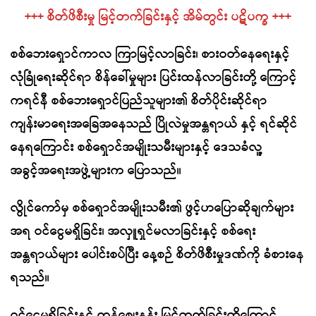
+++ စိတ်ဖိစီးမှု မြင့်တက်ခြင်းနှင့် အိမ်တွင်း ပဋိပက္ခ +++
စစ်ဘေးရှောင်ကာလ ကြာမြင့်လာခြင်း၊ စားဝတ်နေရေးနှင့်
လုံခြုံရေးဆိုင်ရာ စိန်ခေါ်မှုများ ပြင်းထန်လာခြင်းတို့ ကြောင့်
ကရင်နီ စစ်ဘေးရှောင်ပြည်သူများ၏ စိတ်ပိုင်းဆိုင်ရာ
ကျန်းမာရေးအခြေအနေသည် ပြိုလဲမှုအန္တရာယ် နှင့် ရင်ဆိုင်
နေရကြောင်း စစ်ရှောင်အမျိုးသမီးများနှင့် ဒေသခံလူ့
အခွင့်အရေးအဖွဲ့များက ပြောသည်။
လွိုင်ကော်မှ စစ်ရှောင်အမျိုးသမီး၏ ဖွင့်ဟပြောဆိုချက်များ
အရ ဝင်ငွေမရှိခြင်း၊ အလှူရှင်မလာခြင်းနှင့် စစ်ရေး
အန္တရာယ်များ ပေါင်းစပ်ပြီး နေ့စဉ် စိတ်ဖိစီးမှုဒဏ်ကို ခံစားနေ
ရသည်။
ဝင်ငွေမရှိခြင်းနှင့် ကုန်ဈေးနှုန်း မြင့်တက်ခြင်းတို့ကြောင့်