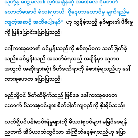
သူတို့နဲ့ တွေ့မလား၊ အဲ့ဒီအချိန်ဆို အဒေါ်လေ ငိုမတတ်
လောက်အောင် ခံစားရတယ်။ ငိုနေတာတောင်မှ မျက်ရည်မ
ကျတဲ့အဆင့် အထိပေါ့နော်”
ဟု လွန်ခဲ့သည့် နှစ်များ၏ ဖိစီးမှု
ကို ပြန်ပြောင်းပြောပြသည်။
ဒေါ်ကားခူဖော၏ ခင်ပွန်းသည်ကို စစ်အုပ်စုက သတ်ဖြတ်ခဲ့
သည်။ ခင်ပွန်းသည် အသတ်ခံရသည့် အချိန်မှာ သူ့ဘဝ
အတွက် အဆိုးရွားဆုံး စိတ်ဒဏ်ရာကို ခံစားခဲ့ရသည်ဟု ဒေါ်
ကားခူဖောက ပြောပြသည်။
မည်သို့ပင် စိတ်ထိခိုက်သည် ဖြစ်စေ ဒေါ်ကားခူဖောတ
ယောက် မိသားစုဝင်များ စိတ်ဓါတ်ကျမည်ကို စိုးရိမ်သည်။
လက်ရှိပင်ပန်းဆင်းရဲမှုများကို မိသားစုဝင်များ မမြင်စေရန်
ညဘက် အိပ်ယာထဲတွင်သာ အံကြိတ်နေခဲ့ရသည်ဟု ပြော