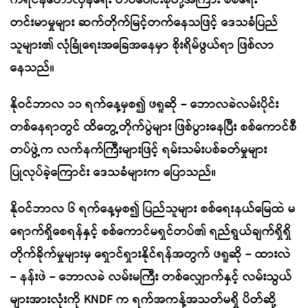
ကရင်နီတော်လှန်ရေး တပ်ပေါင်းစုတို့အကြား စစ်ရေး
တင်းမာမှုများ ဆက်တိုက်မြင့်တက်နေသဖြင့် ဒေသခံပြည်
သူများ၏ လုံခြုံရေးအခြေအနေမှာ စိုးရိမ်ဖွယ်ရာ ဖြစ်လာ
နေသည်။
နိုဝင်ဘာလ ၁၁ ရက်နေ့မှစ၍ ဖရူဆို – ဘောလခဲလမ်းပိုင်း
တစ်နေရာတွင် ထိတွေ့တိုက်ပွဲများ ဖြစ်ပွားနေပြီး စစ်ကောင်စီ
တပ်ဖွဲ့က လက်နက်ကြီးများဖြင့် ရမ်းသမ်းပစ်ခတ်မှုများ
ပြုလုပ်ခဲ့ကြောင်း ဒေသခံများက ပြောသည်။
နိုဝင်ဘာလ ၆ ရက်နေ့မှစ၍ ပြည်သူများ စစ်ရေးနယ်မြေထဲ မ
ရောက်ရှိစေရန်နှင့် စစ်ကောင်မရှင်တပ်၏ ရည်ရွယ်ချက်ရှိရှိ
တိုက်ခိုက်မှုများမှ ရှောင်ရှားနိုင်ရန်အတွက် ဖရူဆို – ထားလဲ
– နန်းဖဲ – ဘောလခဲ လမ်းမကြီး တစ်လျှောက်နှင့် လမ်းသွယ်
များအားလုံးကို KNDF က ရက်အကန့်အသတ်မရှိ ပိတ်ဆို့