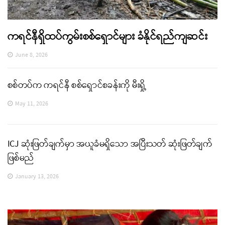
ကရင်နီရှိထပ်ကွမ်းစစ်ရှောင်များ ခံနိုင်ရည်ကျဆင်း
June 8, 2026
စစ်တပ်က ကရင်နီ စစ်ရှောင်စခန်းကို မီးရှို့
May 11, 2026
ICJ ဆုံးဖြတ်ချက်မှာ အယူခံမရှိသော အပြီးသတ် ဆုံးဖြတ်ချက်
ဖြစ်မည်
January 13, 2026