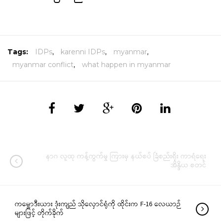
Tags:
IDPs
,
karenni IDPs
,
myanmar
,
myanmar conflict
,
what happen in myanmar
နာဂ လူထု ကန့်ကွက်မှု ကြားမှ နယ်စပ် ခြံစည်းရိုး ကာရံရေး
အိန္ဒိယ စတင်
ကမ္ဘောဒီးယား ဒုံးကျည် သိုလှောင်ရုံကို ထိုင်းက F-16 လေယာဉ်
များဖြင့် တိုက်ခိုက်