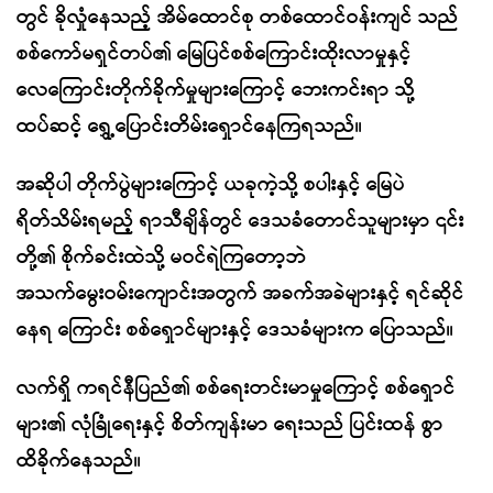
တွင် ခိုလှုံနေသည့် အိမ်ထောင်စု တစ်ထောင်ဝန်းကျင် သည်
စစ်ကော်မရှင်တပ်၏ မြေပြင်စစ်ကြောင်းထိုးလာမှုနှင့်
လေကြောင်းတိုက်ခိုက်မှုများကြောင့် ဘေးကင်းရာ သို့
ထပ်ဆင့် ရွှေ့ပြောင်းတိမ်းရှောင်နေကြရသည်။
အဆိုပါ တိုက်ပွဲများကြောင့် ယခုကဲ့သို့ စပါးနှင့် မြေပဲ
ရိတ်သိမ်းရမည့် ရာသီချိန်တွင် ဒေသခံတောင်သူများမှာ ၎င်း
တို့၏ စိုက်ခင်းထဲသို့ မဝင်ရဲကြတော့ဘဲ
အသက်မွေးဝမ်းကျောင်းအတွက် အခက်အခဲများနှင့် ရင်ဆိုင်
နေရ ကြောင်း စစ်ရှောင်များနှင့် ဒေသခံများက ပြောသည်။
လက်ရှိ ကရင်နီပြည်၏ စစ်ရေးတင်းမာမှုကြောင့် စစ်ရှောင်
များ၏ လုံခြုံရေးနှင့် စိတ်ကျန်းမာ ရေးသည် ပြင်းထန် စွာ
ထိခိုက်နေသည်။