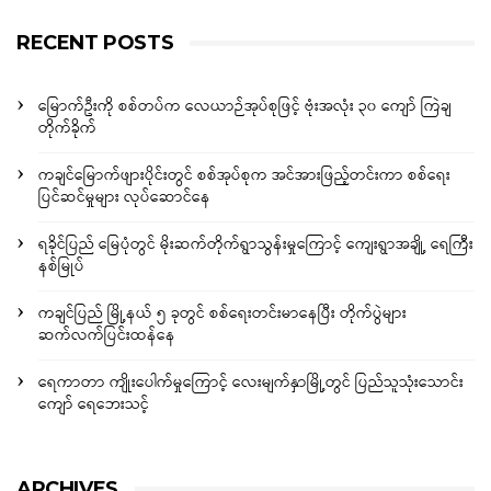
RECENT POSTS
မြောက်ဦးကို စစ်တပ်က လေယာဉ်အုပ်စုဖြင့် ဗုံးအလုံး ၃၀ ကျော် ကြဲချ
တိုက်ခိုက်
ကချင်မြောက်ဖျားပိုင်းတွင် စစ်အုပ်စုက အင်အားဖြည့်တင်းကာ စစ်ရေး
ပြင်ဆင်မှုများ လုပ်ဆောင်နေ
ရခိုင်ပြည် မြေပုံတွင် မိုးဆက်တိုက်ရွာသွန်းမှုကြောင့် ကျေးရွာအချို့ ရေကြီး
နစ်မြုပ်
ကချင်ပြည် မြို့နယ် ၅ ခုတွင် စစ်ရေးတင်းမာနေပြီး တိုက်ပွဲများ
ဆက်လက်ပြင်းထန်နေ
ရေကာတာ ကျိုးပေါက်မှုကြောင့် လေးမျက်နှာမြို့တွင် ပြည်သူသုံးသောင်း
ကျော် ရေဘေးသင့်
ARCHIVES