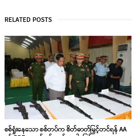
RELATED POSTS
စစ်ရှုံးနေသော စစ်တပ်က စိတ်ဓာတ်မြှင့်တင်ရန် AA