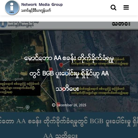
Men
မောင်တော AA စခန်း တိုက်ခိုက်ခံရမှု
တွင် BGB ပူးပေါင်းမှု ရှိနိုင်ဟု AA
သတိပေး
December 16, 2025