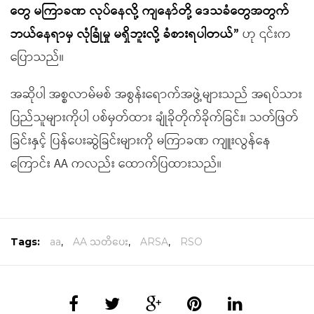
တွေ မကြာခဏ လုပ်နေလို့ ကျနော်တို့ ဒေသခံတွေအတွက်
ဘယ်နေရာမှ လုံခြုံမှု မရှိဘူးလို့ ခံစားရပါတယ်
”
ဟု ၎င်းက
ပြောသည်။
အဆိုပါ အစ္စလာမ်မစ် အစွန်းရောက်အဖွဲ့များသည် အရပ်သား
ပြည်သူများကိုပါ ပစ်မှတ်ထား ချုံခိုတိုက်ခိုက်ခြင်း၊ သတ်ဖြတ်
ခြင်းနှင့် ပြန်ပေးဆွဲခြင်းများကို မကြာခဏ ကျူးလွန်နေ
ကြောင်း AA ကလည်း ထောက်ပြထားသည်။
Tags:
aa
,
AA သတိပေး
,
ARSA
,
RSO