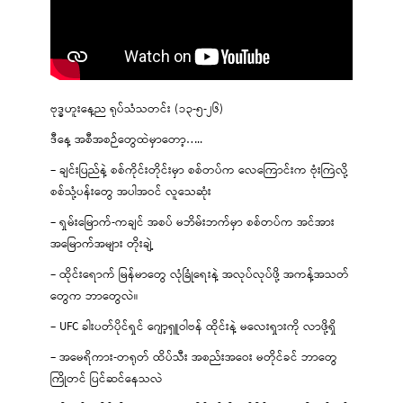
ဗုဒ္ဓဟူးနေ့ည ရုပ်သံသတင်း (၁၃-၅-၂၆)
ဒီနေ့ အစီအစဉ်တွေထဲမှာတော့…..
– ချင်းပြည်နဲ့ စစ်ကိုင်းတိုင်းမှာ စစ်တပ်က လေကြောင်းက ဗုံးကြဲလို့
စစ်သုံ့ပန်းတွေ အပါအဝင် လူသေဆုံး
– ရှမ်းမြောက်-ကချင် အစပ် မဘိမ်းဘက်မှာ စစ်တပ်က အင်အား
အမြောက်အများ တိုးချဲ့
– ထိုင်းရောက် မြန်မာတွေ လုံခြုံရေးနဲ့ အလုပ်လုပ်ဖို့ အကန့်အသတ်
တွေက ဘာတွေလဲ။
– UFC ခါးပတ်ပိုင်ရှင် ဂျော့ရှူဝါဗန် ထိုင်းနဲ့ မလေးရှားကို လာဖို့ရှိ
– အမေရိကား-တရုတ် ထိပ်သီး အစည်းအဝေး မတိုင်ခင် ဘာတွေ
ကြိုတင် ပြင်ဆင်နေသလဲ