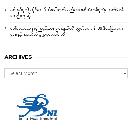
စစ်အုပ်စုကို ထိုင်းက ဖိတ်ခေါ်သော်လည်း အာဆီယံတစ်စုံလုံး လက်ခံရန်
ခဲယဉ်းဟု ဆို
ဒေါ်အောင်ဆန်းစုကြည်အား ချွင်းချက်မရှိ လွှတ်ပေးရန် US နိုင်ငံခြားရေး
ဌာနနှင့် အာဆီယံ ဥက္ကဋ္ဌတောင်းဆို
ARCHIVES