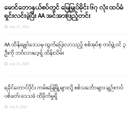
မောင်တောနယ်စပ်တွင် မြေမြှုပ်မိုင်း ၆၇ လုံး ထပ်မံ
ရှင်းလင်းခဲ့ပြီး AA အင်အားဖြည့်တင်း
July 27, 2026
AA ထိန်းချုပ်ဒေသမှ ထွက်ပြေးလာသည့် စစ်အုပ်စု တပ်ဖွဲ့ဝင် ၃
ဦးကို ဘင်္ဂလားဒေ့ရှ် ထိန်းသိမ်း
July 22, 2026
ရခိုင်တောင်ပိုင်း ကမ်းခြေမြို့များသို့ စစ်သင်္ဘောများ ချဉ်းကပ်
ပစ်ခတ်၊ ဒေသခံ ထိခိုက်မှုရှိ
July 9, 2026