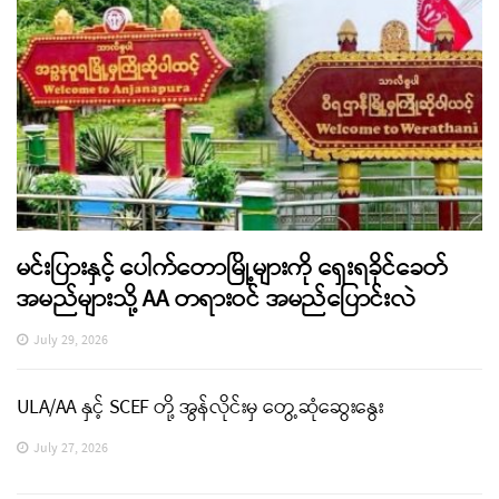
မင်းပြားနှင့် ပေါက်တောမြို့များကို ရှေးရခိုင်ခေတ်
အမည်များသို့ AA တရားဝင် အမည်ပြောင်းလဲ
July 29, 2026
ULA/AA နှင့် SCEF တို့ အွန်လိုင်းမှ တွေ့ဆုံဆွေးနွေး
July 27, 2026