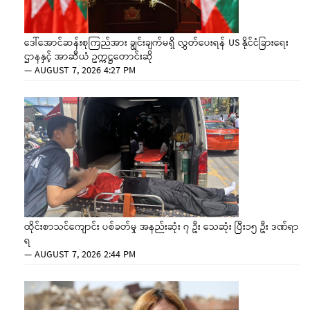
ဒေါ်အောင်ဆန်းစုကြည်အား ချွင်းချက်မရှိ လွှတ်ပေးရန် US နိုင်ငံခြားရေး
ဌာနနှင့် အာဆီယံ ဥက္ကဋ္ဌတောင်းဆို
—
AUGUST 7, 2026 4:27 PM
ထိုင်းစာသင်ကျောင်း ပစ်ခတ်မှု အနည်းဆုံး ၇ ဦး သေဆုံး ပြီး၁၅ ဦး ဒဏ်ရာ
ရ
—
AUGUST 7, 2026 2:44 PM