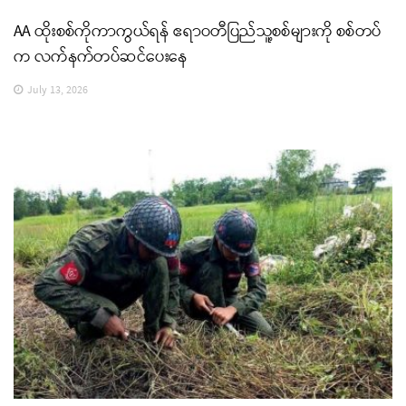
AA ထိုးစစ်ကိုကာကွယ်ရန် ဧရာဝတီပြည်သူ့စစ်များကို စစ်တပ်
က လက်နက်တပ်ဆင်ပေးနေ
July 13, 2026