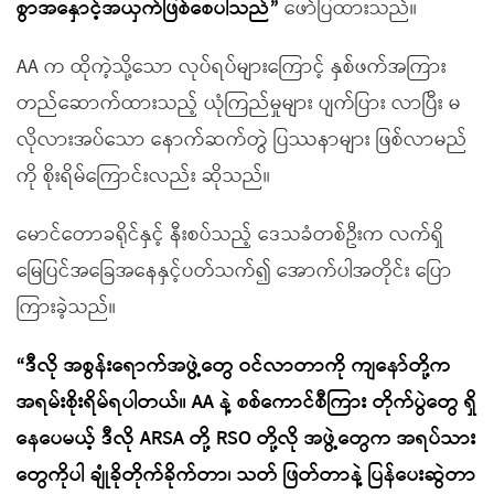
စွာအနှောင့်အယှက်ဖြစ်စေပါသည်
”
ဖော်ပြထားသည်။
AA က ထိုကဲ့သို့သော လုပ်ရပ်များကြောင့် နှစ်ဖက်အကြား
တည်ဆောက်ထားသည့် ယုံကြည်မှုများ ပျက်ပြား လာပြီး မ
လိုလားအပ်သော နောက်ဆက်တွဲ ပြဿနာများ ဖြစ်လာမည်
ကို စိုးရိမ်ကြောင်းလည်း ဆိုသည်။
မောင်တောခရိုင်နှင့် နီးစပ်သည့် ဒေသခံတစ်ဦးက လက်ရှိ
မြေပြင်အခြေအနေနှင့်ပတ်သက်၍ အောက်ပါအတိုင်း ပြော
ကြားခဲ့သည်။
“
ဒီလို အစွန်းရောက်အဖွဲ့တွေ ဝင်လာတာကို ကျနော်တို့က
အရမ်းစိုးရိမ်ရပါတယ်။
AA
နဲ့ စစ်ကောင်စီကြား တိုက်ပွဲတွေ ရှိ
နေပေမယ့် ဒီလို
ARSA
တို့
RSO
တို့လို အဖွဲ့တွေက အရပ်သား
တွေကိုပါ ချုံခိုတိုက်ခိုက်တာ၊ သတ် ဖြတ်တာနဲ့ ပြန်ပေးဆွဲတာ