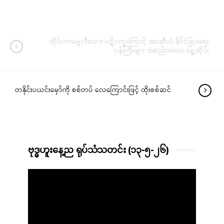
ထိုင်း-ကမ္ဘောဒီးယား ပဋိပက္ခကြောင့် အာဆီယံ နိုင်ငံခြားရေး
ဝန်ကြီးများ အစည်းအဝေး ရွှေ့ဆိုင်း
တနိုင်းပယင်းမှော်ကို စစ်တပ် လေကြောင်းဖြင့် ထိုးစစ်ဆင်
ဗုဒ္ဓဟူးနေ့ည ရုပ်သံသတင်း (၁၃-၅-၂၆)