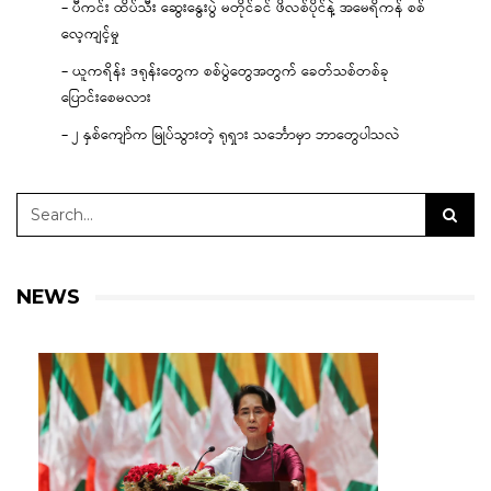
– ပီကင်း ထိပ်သီး ဆွေးနွေးပွဲ မတိုင်ခင် ဖိလစ်ပိုင်နဲ့ အမေရိကန် စစ်
လေ့ကျင့်မှု
– ယူကရိန်း ဒရုန်းတွေက စစ်ပွဲတွေအတွက် ခေတ်သစ်တစ်ခု
ပြောင်းစေမလား
– ၂ နှစ်ကျော်က မြုပ်သွားတဲ့ ရုရှား သင်္ဘောမှာ ဘာတွေပါသလဲ
NEWS