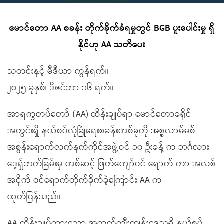
မောင်တော AA စခန်း တိုက်ခိုက်ခံရမှုတွင် BGB ပူးပေါင်းမှု ရှိ
နိုင်ဟု AA သတိပေး
သတင်းနှင့် မီဒီယာ ကွန်ရက်။
၂၀၂၅ ခုနှစ်၊ ဒီဇင်ဘာ ၁၆ ရက်။
အာရက္ခတပ်တော် (AA) ထိန်းချုပ်ရာ မောင်တောခရိုင်
အတွင်းရှိ နယ်စပ်လုံခြုံရေးစခန်းတစ်ခုကို အစ္စလာမ်မစ်
အစွန်းရောက်လက်နက်ကိုင်အဖွဲ့ဝင် ၁၀ ဦးခန့် က ဘင်္ဂလား
ဒေ့ရှ်ဘက်ခြမ်းမှ တစ်ဆင့် ဖြတ်ကျော်ဝင် ရောက် ကာ အလစ်
အငိုက် ဝင်ရောက်တိုက်ခိုက်ခဲ့ကြောင်း AA က
ထုတ်ပြန်သည်။
AA ထိန်းချုပ်ထားသော အထက်ကျီးကျွန်းဒေသရှိ နယ်စပ်