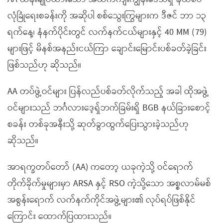
လုံခြုံရေးစခန်းကို အဆိုပါ စစ်သွေးကြွများက ဒီဇင် ဘာ ၁၃
ရက်နေ့၊ နံနက်ပိုင်းတွင် လက်နက်ငယ်များနှင့် 40 MM (79)
များဖြင့် မိနစ်အနည်းငယ်ကြာ ချောင်းမြောင်းပစ်ခတ်ခဲ့ခြင်း
ဖြစ်သည်ဟု ဆိုသည်။
AA တပ်ဖွဲ့ဝင်များ ပြန်လည်ပစ်ခတ်လိုက်သည့် အခါ ထိုအဖွဲ့
ဝင်များသည် ဘင်္ဂလားဒေ့ရှ်ဘက်ခြမ်းရှိ BGB နယ်ခြားစောင့်
စခန်း တစ်ခုအနီးသို့ ဆုတ်ခွာထွက်ပြေးသွားခဲ့သည်ဟု
ဆိုသည်။
အာရက္ခတပ်တော် (AA) ကတော့ ယခုကဲ့သို့ ဝင်ရောက်
တိုက်ခိုက်မှုများမှာ ARSA နှင့် RSO ကဲ့သို့သော အစ္စလာမ်မစ်
အစွန်းရောက် လက်နက်ကိုင်အဖွဲ့များ၏ လုပ်ရပ်ဖြစ်နိုင်
ကြောင်း ထောက်ပြထားသည်။