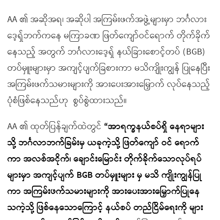
AA ၏ အဆိုအရ၊ အဆိုပါ အကြမ်းဖက်အဖွဲ့များမှာ ဘင်္ဂလား
ဒေ့ရှ်ဘက်ကနေ မကြာခဏ ဖြတ်ကျော်ဝင်ရောက် တိုက်ခိုက်
နေသည့် အတွက် ဘင်္ဂလားဒေ့ရှ် နယ်ခြားစောင့်တပ် (BGB)
တပ်မှူးများမှာ အကျင့်ပျက်ခြစားကာ မသိကျိုးကျွန် ပြုနေပြီး
အကြမ်းဖက်သမားများကို အားပေးအားမြှောက် လုပ်နေသည့်
ပုံစံဖြစ်နေသည်ဟု စွပ်စွဲထားသည်။
AA ၏ ထုတ်ပြန်ချက်ထဲတွင်
“
အာရက္ခနယ်စပ်ရှိ နေရာများ
သို့ ဘင်္ဂလာဘက်ခြမ်းမှ ယခုကဲ့သို့ ဖြတ်ကျော် ဝင် ရောက်
ကာ အလစ်အငိုက်၊ ချောင်းမြောင်း တိုက်ခိုက်သောလုပ်ရပ်
များမှာ အကျင့်ပျက်
BGB
တပ်မှူးများ မှ မသိ ကျိုးကျွန်ပြု
ကာ အကြမ်းဖက်သမားများကို အားပေးအားမြှောက်ပြုနေ
သကဲ့သို့ ဖြစ်နေသောကြောင့် နယ်စပ် တည်ငြိမ်ရေးကို များ