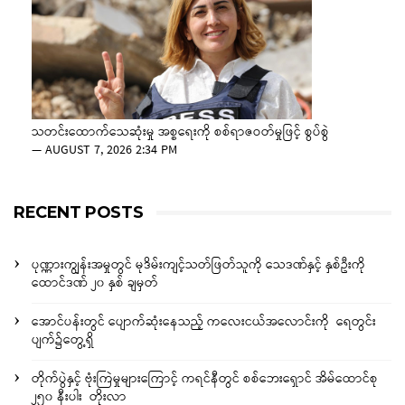
သတင်းထောက်သေဆုံးမှု အစ္စရေးကို စစ်ရာဇဝတ်မှုဖြင့် စွပ်စွဲ
—
AUGUST 7, 2026 2:34 PM
RECENT POSTS
ပုဏ္ဏားကျွန်းအမှုတွင် မုဒိမ်းကျင့်သတ်ဖြတ်သူကို သေဒဏ်နှင့် နှစ်ဦးကို
ထောင်ဒဏ် ၂၀ နှစ် ချမှတ်
အောင်ပန်းတွင် ပျောက်ဆုံးနေသည့် ကလေးငယ်အလောင်းကို ရေတွင်း
ပျက်၌တွေ့ရှိ
တိုက်ပွဲနှင့် ဗုံးကြဲမှုများကြောင့် ကရင်နီတွင် စစ်ဘေးရှောင် အိမ်ထောင်စု
၂၅၀ နီးပါး တိုးလာ