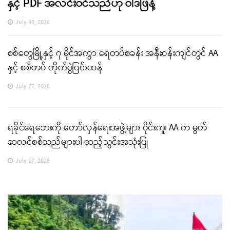
နှင့် PDF အလင်းဝင်သည်ဟု ဝါဒဖြန့်
July 30, 2026
စစ်တွေမြို့နှင့် ၇ မိုင်အကွာ ရေတပ်စခန်း အနီးဝန်းကျင်တွင် AA
နှင့် စစ်တပ် တိုက်ပွဲပြင်းထန်
July 27, 2026
ရခိုင်ရေဘေးကို တော်လှန်ရေးအဖွဲ့များ ဝိုင်းကူ၊ AA က မွတ်
ဆလင်စစ်သည်များပါ ထည့်သွင်းအသုံးပြု
July 17, 2026