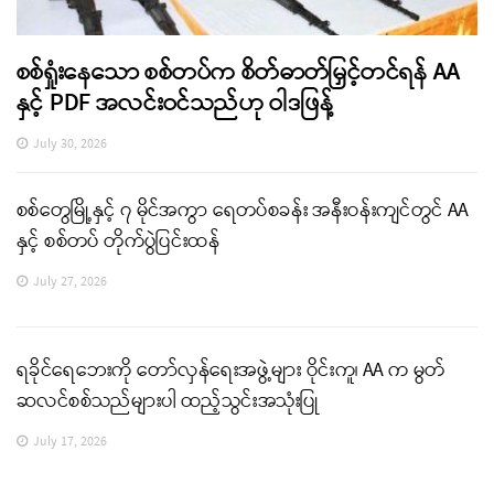
စစ်ရှုံးနေသော စစ်တပ်က စိတ်ဓာတ်မြှင့်တင်ရန် AA
နှင့် PDF အလင်းဝင်သည်ဟု ဝါဒဖြန့်
July 30, 2026
စစ်တွေမြို့နှင့် ၇ မိုင်အကွာ ရေတပ်စခန်း အနီးဝန်းကျင်တွင် AA
နှင့် စစ်တပ် တိုက်ပွဲပြင်းထန်
July 27, 2026
ရခိုင်ရေဘေးကို တော်လှန်ရေးအဖွဲ့များ ဝိုင်းကူ၊ AA က မွတ်
ဆလင်စစ်သည်များပါ ထည့်သွင်းအသုံးပြု
July 17, 2026