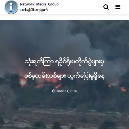
Men
သုံးရက်ကြာ ရခိုင်ရိုးမတိုက်ပွဲများမှ
စစ်မှုထမ်းသစ်များ ထွက်ပြေးမှုရှိနေ
June 11, 2026