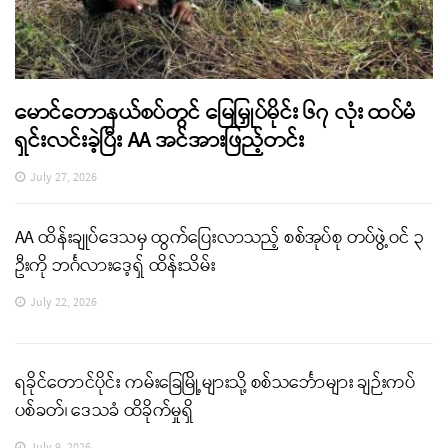
မောင်တောနယ်စပ်တွင် မြေမြှုပ်မိုင်း ၆၇ လုံး ထပ်မံ
ရှင်းလင်းခဲ့ပြီး AA အင်အားဖြည့်တင်း
July 27, 2026
AA ထိန်းချုပ်ဒေသမှ ထွက်ပြေးလာသည့် စစ်အုပ်စု တပ်ဖွဲ့ဝင် ၃
ဦးကို ဘင်္ဂလားဒေ့ရှ် ထိန်းသိမ်း
July 22, 2026
ရခိုင်တောင်ပိုင်း ကမ်းခြေမြို့များသို့ စစ်သင်္ဘောများ ချဉ်းကပ်
ပစ်ခတ်၊ ဒေသခံ ထိခိုက်မှုရှိ