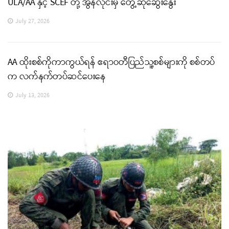
ULA/AA နှင့် SCEF တို့ အွန်လိုင်းမှ တွေ့ဆုံဆွေးနွေး
July 27, 2026
AA ထိုးစစ်ကိုကာကွယ်ရန် ဧရာဝတီပြည်သူ့စစ်များကို စစ်တပ်
က လက်နက်တပ်ဆင်ပေးနေ
July 13, 2026