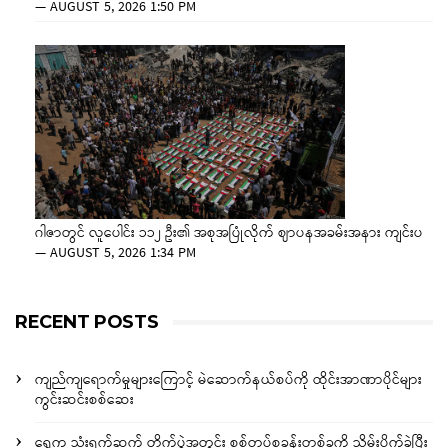
—
AUGUST 5, 2026 1:50 PM
ဂါဇာတွင် လူပေါင်း ၁၁၂ ဦး၏ အစုအပြုံလိုက် ဈာပနအခမ်းအနား ကျင်းပ
—
AUGUST 5, 2026 1:34 PM
RECENT POSTS
ကျည်ကျရောက်မှုများကြောင့် မဲဆောက်နယ်စပ်ကို ထိုင်းအာဏာပိုင်များ
ကွင်းဆင်းစစ်ဆေး
ရွှေကူ သုံးရက်ဆက် တိုက်ပွဲအတွင်း စစ်တပ်စခန်းတစ်ခုကို သိမ်းပိုက်ခဲ့ပြီး