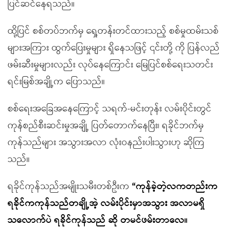
ပြင်ဆင်နေရသည်။
ထို့ပြင် စစ်တပ်ဘက်မှ ရှေ့တန်းတင်ထားသည့် စစ်မှုထမ်းသစ်
များအကြား ထွက်ပြေးမှုများ ရှိနေသဖြင့် ၎င်းတို့ ကို ပြန်လည်
ဖမ်းဆီးမှုများလည်း လုပ်နေကြောင်း မြေပြင်စစ်ရေးသတင်း
ရင်းမြစ်အချို့က ပြောသည်။
စစ်ရေးအခြေအနေကြောင့် သရက်-မင်းတုန်း လမ်းပိုင်းတွင်
ကုန်စည်စီးဆင်းမှုအချို့ ပြတ်တောက်နေပြီး၊ ရခိုင်ဘက်မှ
ကုန်သည်များ အသွားအလာ လုံးဝနည်းပါးသွားဟု ဆိုကြ
သည်။
ရခိုင်ကုန်သည်အမျိုးသမီးတစ်ဦးက
“
ကုန်ခဲ့တဲ့လကတည်းက
ရခိုင်ကကုန်သည်တချို့အဲ့ လမ်းပိုင်းမှာအသွား အလာမရှိ
သလောက်ပဲ ရခိုင်ကုန်သည် ဆို တမင်ဖမ်းတာလေ။