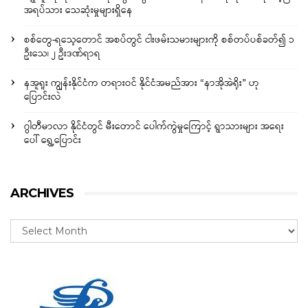
အရပ်သား သေဆုံးမှုများရှိနေ
စစ်တွေ-ရသေ့တောင် အစပ်တွင် ငါးဖမ်းသမားများကို စစ်တပ်ပစ်ခတ်၍ ၁
ဦးသေ၊ ၂ ဦးဒဏ်ရာရ
နအူရူး ကျွန်းနိုင်ငံက တရားဝင် နိုင်ငံအမည်အား “နာအိုအဲရိုး” ဟု
ပြောင်းလဲ
ဂွါတီမာလာ နိုင်ငံတွင် မီးတောင် ပေါက်ကွဲမှုကြောင့် ရွာသားများ အရေး
ပေါ် ရွှေ့ပြောင်း
ARCHIVES