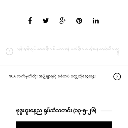
ရန်ကုန်တွင် အမေရိကန် သံတမန် တစ်ဦး သေဆုံးနေသည်ကို တွေ့
ရှိ
NCA လက်မှတ်ထိုး အဖွဲ့များနှင့် စစ်တပ် တွေ့ဆုံဆွေးနွေး
ဗုဒ္ဓဟူးနေ့ည ရုပ်သံသတင်း (၁၃-၅-၂၆)