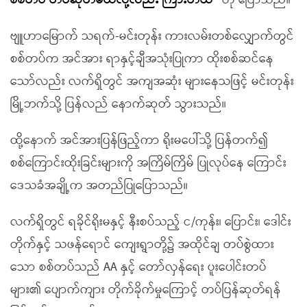
စစ်တပ် တပ်ဆုတ်မယ်လို့လည်း ကြားတယ်
”
ဟု ပြောသည်။
ဗျူဟာမြောက် သရက်-မင်းတုန်း ကားလမ်းတစ်လျှောက်တွင်
စစ်တပ်က အင်အား ရာနှင့်ချီအသုံးပြုကာ ထိုးစစ်ဆင်နေ
သော်လည်း လက်ရှိတွင် အကျအဆုံး များနေသဖြင့် မင်းတုန်း
မြို့ဘက်သို့ ပြန်လည် နောက်ဆုတ် သွားသည်။
ထို့နောက် အင်အားပြန်ဖြည့်ကာ ရိုးမပေါ်သို့ ပြန်တက်၍
စစ်ကြောင်းထိုးခြင်းများကို အကြိမ်ကြိမ် ပြုလုပ်နေ ကြောင်း
ဒေသခံအချို့က အတည်ပြုပြောသည်။
လက်ရှိတွင် ရခိုင်ရိုးမနှင့် နီးစပ်သည့် င/ကုန်း၊ ပြောင်း၊ ဒေါင်း
တိုက်နှင့် သဖန်ရောင် ကျေးရွာတို့၌ အထိုင်ချ တပ်စွဲထား
သော စစ်တပ်သည် AA နှင့် တော်လှန်ရေး ပူးပေါင်းတပ်
များ၏ ပျောက်ကျား တိုက်ခိုက်မှုကြောင့် တပ်ပြန်ဆုတ်ရန်