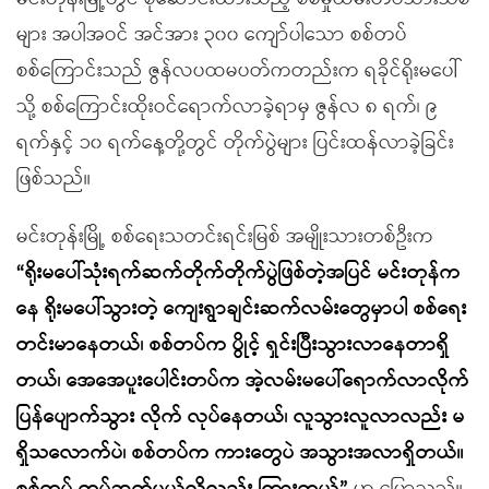
များ အပါအဝင် အင်အား ၃၀၀ ကျော်ပါသော စစ်တပ်
စစ်ကြောင်းသည် ဇွန်လပထမပတ်ကတည်းက ရခိုင်ရိုးမပေါ်
သို့ စစ်ကြောင်းထိုးဝင်ရောက်လာခဲ့ရာမှ ဇွန်လ ၈ ရက်၊ ၉
ရက်နှင့် ၁၀ ရက်နေ့တို့တွင် တိုက်ပွဲများ ပြင်းထန်လာခဲ့ခြင်း
ဖြစ်သည်။
မင်းတုန်းမြို့ စစ်ရေးသတင်းရင်းမြစ် အမျိုးသားတစ်ဦးက
“
ရိုးမပေါ်သုံးရက်ဆက်တိုက်တိုက်ပွဲဖြစ်တဲ့အပြင် မင်းတုန်က
နေ ရိုးမပေါ်သွားတဲ့ ကျေးရွာချင်းဆက်လမ်းတွေမှာပါ စစ်ရေး
တင်းမာနေတယ်၊ စစ်တပ်က ပွိုင့် ရှင်းပြီးသွားလာနေတာရှိ
တယ်၊ အေအေပူးပေါင်းတပ်က အဲ့လမ်းမပေါ်ရောက်လာလိုက်
ပြန်ပျောက်သွား လိုက် လုပ်နေတယ်၊ လူသွားလူလာလည်း မ
ရှိသလောက်ပဲ၊ စစ်တပ်က ကားတွေပဲ အသွားအလာရှိတယ်။