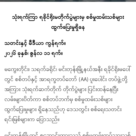
သုံးရက်ကြာ ရခိုင်ရိုးမတိုက်ပွဲများမှ စစ်မှုထမ်းသစ်များ
ထွက်ပြေးမှုရှိနေ
သတင်းနှင့် မီဒီယာ ကွန်ရက်။
၂၀၂၆ ခုနှစ်၊ ဇွန်လ ၁၁ ရက်။
မကွေးတိုင်း၊ သရက်ခရိုင်၊ မင်းတုန်းမြို့နယ်အနီး ရခိုင်ရိုးမပေါ်
တွင် စစ်တပ်နှင့် အာရက္ခတပ်တော် (AA) ပူးပေါင်း တပ်ဖွဲ့တို့
အကြား သုံးရက်ဆက်တိုက် တိုက်ပွဲများ ပြင်းထန်နေပြီး
လမ်းများပိတ်ကာ စစ်တပ်ဘက်မှ စစ်မှုထမ်းသစ်များ
ထွက်ပြေးမှုများ ရှိနေသည်ဟု ဒေသတွင်း စစ်ရေးသတင်း
ရင်းမြစ်များက ပြောသည်။
မင်းတုန်းမြို့တွင် စုဆောင်းထားသည့် စစ်မှုထမ်းတပ်သားသစ်