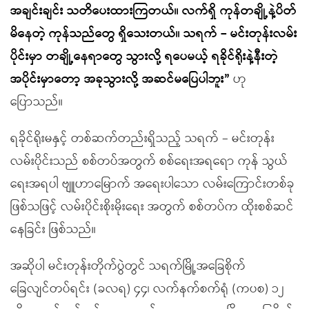
အချင်းချင်း သတိပေးထားကြတယ်။ လက်ရှိ ကုန်တချို့နဲ့ပိတ်
မိနေတဲ့ ကုန်သည်တွေ ရှိသေးတယ်။ သရက်
–
မင်းတုန်းလမ်း
ပိုင်းမှာ တချို့နေရာတွေ သွားလို့ ရပေမယ့် ရခိုင်ရိုးနဲ့နီးတဲ့
အပိုင်းမှာတော့ အခုသွားလို့ အဆင်မပြေပါဘူး
”
ဟု
ပြောသည်။
ရခိုင်ရိုးမနှင့် တစ်ဆက်တည်းရှိသည့် သရက် – မင်းတုန်း
လမ်းပိုင်းသည် စစ်တပ်အတွက် စစ်ရေးအရရော ကုန် သွယ်
ရေးအရပါ ဗျူဟာမြောက် အရေးပါသော လမ်းကြောင်းတစ်ခု
ဖြစ်သဖြင့် လမ်းပိုင်းစိုးမိုးရေး အတွက် စစ်တပ်က ထိုးစစ်ဆင်
နေခြင်း ဖြစ်သည်။
အဆိုပါ မင်းတုန်းတိုက်ပွဲတွင် သရက်မြို့အခြေစိုက်
ခြေလျင်တပ်ရင်း (ခလရ) ၄၄၊ လက်နက်စက်ရုံ (ကပစ) ၁၂