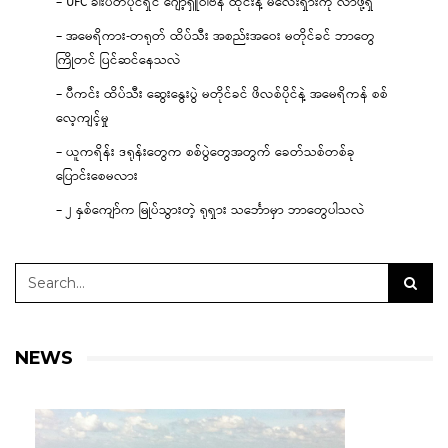
– UFC ခါးပတ်ပိုင်ရှင် ဂျော့ရှူဝါဗန် ထိုင်းနဲ့ မလေးရှားကို လာဖို့ရှိ
– အမေရိကား-တရုတ် ထိပ်သီး အစည်းအဝေး မတိုင်ခင် ဘာတွေ
ကြိုတင် ပြင်ဆင်နေသလဲ
– ပီကင်း ထိပ်သီး ဆွေးနွေးပွဲ မတိုင်ခင် ဖိလစ်ပိုင်နဲ့ အမေရိကန် စစ်
လေ့ကျင့်မှု
– ယူကရိန်း ဒရုန်းတွေက စစ်ပွဲတွေအတွက် ခေတ်သစ်တစ်ခု
ပြောင်းစေမလား
– ၂ နှစ်ကျော်က မြုပ်သွားတဲ့ ရုရှား သင်္ဘောမှာ ဘာတွေပါသလဲ
NEWS