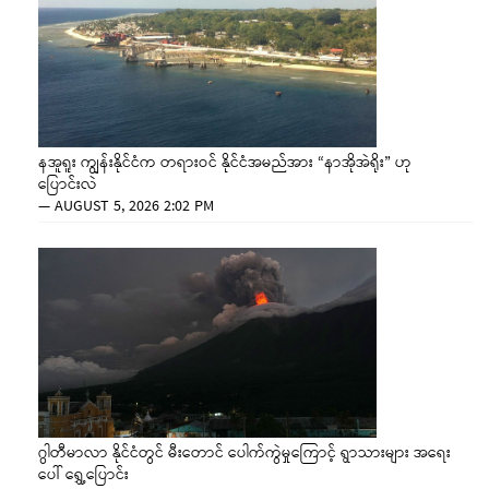
နအူရူး ကျွန်းနိုင်ငံက တရားဝင် နိုင်ငံအမည်အား “နာအိုအဲရိုး” ဟု
ပြောင်းလဲ
—
AUGUST 5, 2026 2:02 PM
ဂွါတီမာလာ နိုင်ငံတွင် မီးတောင် ပေါက်ကွဲမှုကြောင့် ရွာသားများ အရေး
ပေါ် ရွှေ့ပြောင်း