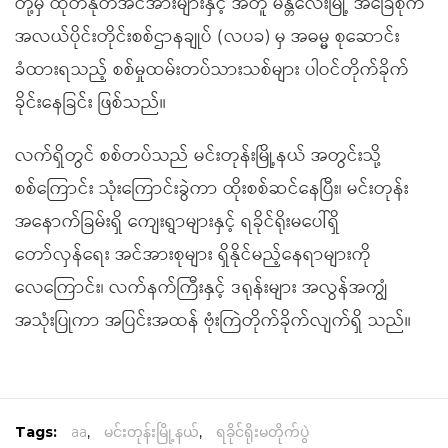
တို့မှ ထုတ်နုတ်အင်အားများနှင့် အတူ မန္တလေးမြို့ အခြေစိုက်
အလယ်ပိုင်းတိုင်းစစ်ဌာနချုပ် (လပခ) မှ အဓမ္မ စုဆောင်း
ခံထားရသည့် စစ်မှုထမ်းတပ်သားသစ်များ ပါဝင်တိုက်ခိုက်
ခိုင်းနေခြင်း ဖြစ်သည်။
လက်ရှိတွင် စစ်တပ်သည် မင်းတုန်းမြို့နယ် အတွင်းသို့
စစ်ကြောင်း သုံးကြောင်းခွဲကာ ထိုးစစ်ဆင်နေပြီး၊ မင်းတုန်း
အနောက်ခြမ်းရှိ ကျေးရွာများနှင့် ရခိုင်ရိုးမပေါ်ရှိ
တော်လှန်ရေး အင်အားစုများ ရှိနိုင်မည့်နေရာများကို
လေကြောင်း၊ လက်နက်ကြီးနှင့် ဒရုန်းများ အလွန်အကျွံ
အသုံးပြုကာ အပြင်းအထန် ဗုံးကြဲတိုက်ခိုက်လျက်ရှိ သည်။
Tags:
aa
,
မင်းတုန်းမြို့နယ်
,
ရခိုင်ရိုးမတိုက်ပွဲ