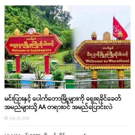
မင်းပြားနှင့် ပေါက်တောမြို့များကို ရှေးရခိုင်ခေတ်
အမည်များသို့ AA တရားဝင် အမည်ပြောင်းလဲ
July 29, 2026