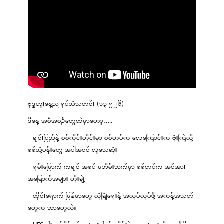
ဗုဒ္ဓဟူးနေ့ည ရုပ်သံသတင်း (၁၃-၅-၂၆)
ဒီနေ့ အစီအစဉ်တွေထဲမှာတော့…..
– ချင်းပြည်နဲ့ စစ်ကိုင်းတိုင်းမှာ စစ်တပ်က လေကြောင်းက ဗုံးကြဲလို့
စစ်သုံ့ပန်းတွေ အပါအဝင် လူသေဆုံး
– ရှမ်းမြောက်-ကချင် အစပ် မဘိမ်းဘက်မှာ စစ်တပ်က အင်အား
အမြောက်အများ တိုးချဲ့
– ထိုင်းရောက် မြန်မာတွေ လုံခြုံရေးနဲ့ အလုပ်လုပ်ဖို့ အကန့်အသတ်
တွေက ဘာတွေလဲ။