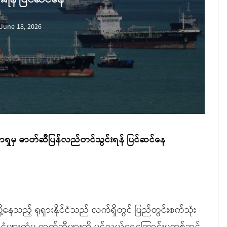
June 18, 2026
 အာရှမှ ဓာတ်ဆီပြန်လည်တင်သွင်းရန် ပြင်ဆင်နေ
ို့နေသည့် ရုရှားနိုင်ငံသည် လက်ရှိတွင် ပြည်တွင်းစက်သုံး