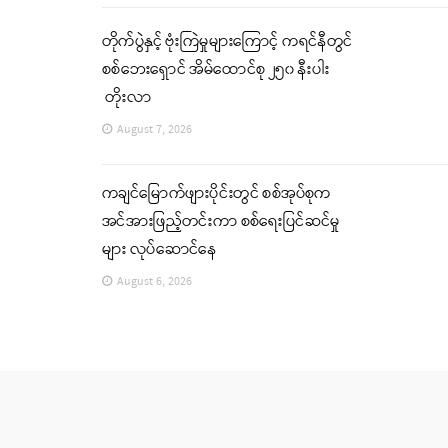
တိုက်ပွဲနှင့် ဗုံးကြဲမှုများကြောင့် ကရင်နီတွင်
စစ်ဘေးရှောင် အိမ်ထောင်စု ၂၅၀ နီးပါး
တိုးလာ
August 7, 2026
ကချင်မြောက်ဖျားပိုင်းတွင် စစ်အုပ်စုက
အင်အားဖြည့်တင်းကာ စစ်ရေးပြင်ဆင်မှု
များ လုပ်ဆောင်နေ
August 6, 2026