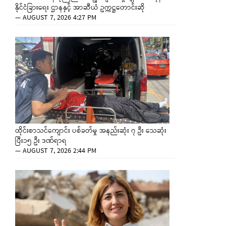
နိုင်ငံခြားရေး ဌာနနှင့် အာဆီယံ ဥက္ကဋ္ဌတောင်းဆို
—
AUGUST 7, 2026 4:27 PM
ထိုင်းစာသင်ကျောင်း ပစ်ခတ်မှု အနည်းဆုံး ၇ ဦး သေဆုံး
ပြီး၁၅ ဦး ဒဏ်ရာရ
—
AUGUST 7, 2026 2:44 PM