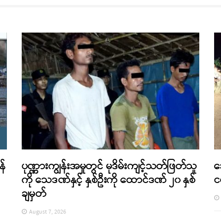
န်
ပုဏ္ဏားကျွန်းအမှုတွင် မုဒိမ်းကျင့်သတ်ဖြတ်သူ
အ
ကို သေဒဏ်နှင့် နှစ်ဦးကို ထောင်ဒဏ် ၂၀ နှစ်
င
ချမှတ်
August 7, 2026