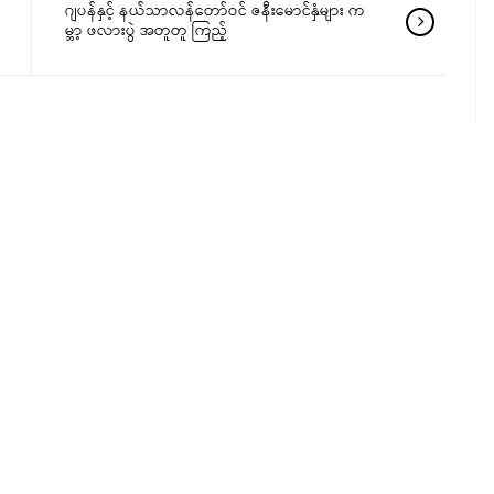
ဂျပန်နှင့် နယ်သာလန်တော်ဝင် ဇနီးမောင်နှံများ က
မ္ဘာ့ ဖလားပွဲ အတူတူ ကြည့်