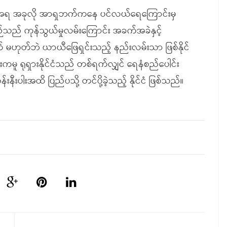
ချက်အရ အခုလို အာရှဘက်ကနေ ပင်လယ်ရေကြောင်းမှ
သည် ကုန်သွယ်မှုလမ်းကြောင်း အခက်အခဲနှင့်
က် မဟုတ်ဘဲ ယာယီဖြေရှင်းသည့် နည်းလမ်းသာ ဖြစ်နိုင်
းကမူ ရုရှားနိုင်ငံသည် တစ်ရက်လျှင် ရေနံစည်ပေါင်း
းနီးပါးအထိ ပြည်ပသို့ တင်ပို့ခဲ့သည့် နိုင်ငံ ဖြစ်သည်။