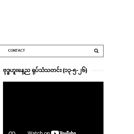
CONTACT
ဗုဒ္ဓဟူးနေ့ည ရုပ်သံသတင်း (၁၃-၅-၂၆)