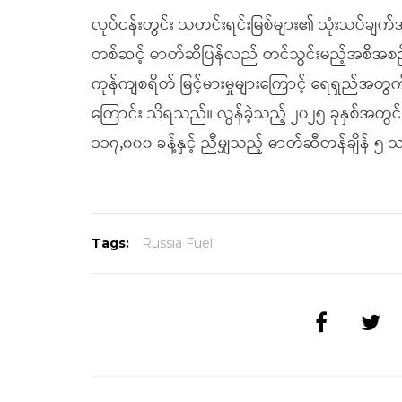
လုပ်ငန်းတွင်း သတင်းရင်းမြစ်များ၏ သုံးသပ်
တစ်ဆင့် ဓာတ်ဆီပြန်လည် တင်သွင်းမည့်အစီအစဉ်
ကုန်ကျစရိတ် မြင့်မားမှုများကြောင့် ရေရှည်အတွ
ကြောင်း သိရသည်။ လွန်ခဲ့သည့် ၂၀၂၅ ခုနှစ်အတွင်
၁၁၇,၀၀၀ ခန့်နှင့် ညီမျှသည့် ဓာတ်ဆီတန်ချိန် ၅ သန်
Tags:
Russia Fuel