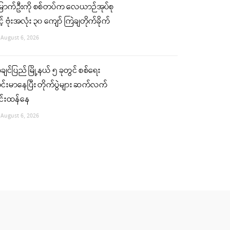
ြောက်ဦးကို စစ်တပ်က လေယာဉ်အုပ်စု
င့် ဗုံးအလုံး ၃၀ ကျော် ကြဲချတိုက်ခိုက်
August 6, 2026
ျင်ပြည် မြို့နယ် ၅ ခုတွင် စစ်ရေး
်းမာနေပြီး တိုက်ပွဲများ ဆက်လက်
ြင်းထန်နေ
August 6, 2026