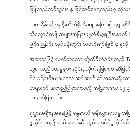
ဆီ ပြတ်လပ်မှုဒဏ်ကို ရင်ဆိုင်နေရသဖြင့် အာရှနိ
ပြန်လည်တင်သွင်းရန် ပြင်ဆင်နေရသည်ဟု ဆိုသ
ယူကရိန်း၏ ဒရုန်းတိုက်ခိုက်မှုများကြောင့် ရုရှားနိုင်
သိုလှောင်ကန် အများအပြား ပျက်စီးခဲ့ရပြီးနောက် အ
ဖြစ်ကြောင်း လုပ်ငန်းတွင်း သတင်းရင်းမြစ် ၄ 
အထူးသဖြင့် လတ်တလော တိုက်ခိုက်ခံခဲ့ရသည့် TANE
တွင် လည်ပတ်မှုများ ဆိုင်းငံ့လိုက်ရခြင်းက ဆီပြတ်လပ
ပိုင် ခရိုင်းမီးယားဒေသ အပါအဝင် ဆိုက်ဘေးရီးယ
တရားဝင် အတည်ပြုထားသလို၊ အခြားဒေသ ၁၂ ခုခန့်
က ဖော်ပြသည်။
ရုရှားအစိုးရအနေဖြင့် နွေရာသီ ခရီးသွားလာမှု အမြ
ဇူလိုင်လကုန်အထိ ဓာတ်ဆီ ပြည်ပတင်ပို့မှုကို ပ