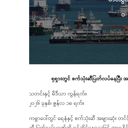
ရုရှားတွင် စက်သုံးဆီပြတ်လပ်နေပြီး
သတင်းနှင့် မီဒီယာ ကွန်ရက်။
၂၀၂၆ ခုနှစ်၊ ဇွန်လ ၁၈ ရက်။
ကမ္ဘာပေါ်တွင် ရေနံနှင့် စက်သုံးဆီ အများဆုံး တင်ပ