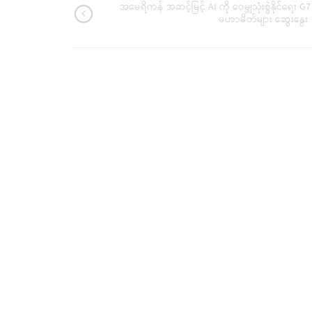
အမေရိကန် အဆင့်မြင့် AI ကို ဝေမျှသုံးစွဲနိုင်ရေး G7
မဟာမိတ်များ ဆွေးနွေး