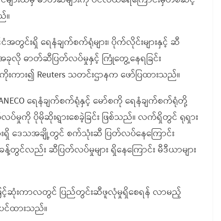
ုင်ငံများထံမှ ဓာတ်ဆီများကို ပင်လယ်ရေကြောင်းမှတစ်ဆင့်
ည်။
ငံအတွင်းရှိ ရေနံချက်စက်ရုံများ၊ ပိုက်လိုင်းများနှင့် ဆီ
ခုလို ဓာတ်ဆီပြတ်လပ်မှုနှင့် ကြုံတွေ့နေရခြင်း
ခုကို ကိုးကား၍ Reuters သတင်းဌာနက ဖော်ပြထားသည်။
CO ရေနံချက်စက်ရုံနှင့် မော်စကို ရေနံချက်စက်ရုံတို့
်မှုကို ပိုမိုဆိုးရွားစေခဲ့ခြင်း ဖြစ်သည်။ လက်ရှိတွင် ရုရှား
ားရှိ ဒေသအချို့တွင် စက်သုံးဆီ ပြတ်လပ်နေကြောင်း
တွင်လည်း ဆီပြတ်လပ်မှုများ ရှိနေကြောင်း မီဒီယာများ
င့်ဆုံးကာလတွင် ပြည်တွင်းဆီဖူလုံမှုရှိစေရန် လာမည့်
ိတ်ပင်ထားသည်။