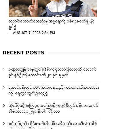
သတင်းထောက်သေဆုံးမှု အစ္စရေးကို စစ်ရာဇဝတ်မှုဖြင့်
စွပ်စွဲ
—
AUGUST 7, 2026 2:34 PM
RECENT POSTS
ပုဏ္ဏားကျွန်းအမှုတွင် မုဒိမ်းကျင့်သတ်ဖြတ်သူကို သေဒဏ်
နှင့် နှစ်ဦးကို ထောင်ဒဏ် ၂၀ နှစ် ချမှတ်
အောင်ပန်းတွင် ပျောက်ဆုံးနေသည့် ကလေးငယ်အလောင်း
ကို ရေတွင်းပျက်၌တွေ့ရှိ
တိုက်ပွဲနှင့် ဗုံးကြဲမှုများကြောင့် ကရင်နီတွင် စစ်ဘေးရှောင်
အိမ်ထောင်စု ၂၅၀ နီးပါး တိုးလာ
စစ်အုပ်စုကို ထိုင်းက ဖိတ်ခေါ်သော်လည်း အာဆီယံတစ်စုံ