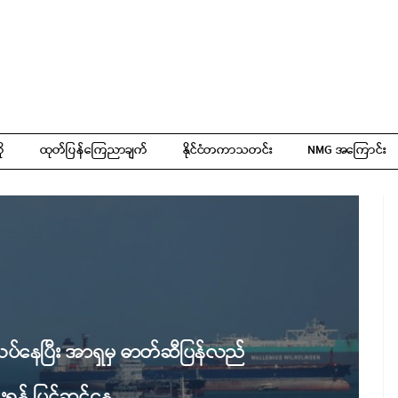
ို
ထုတ်ပြန်ကြေညာချက်
နိုင်ငံတကာသတင်း
NMG အကြောင်း
်လပ်နေပြီး အာရှမှ ဓာတ်ဆီပြန်လည်
းရန် ပြင်ဆင်နေ