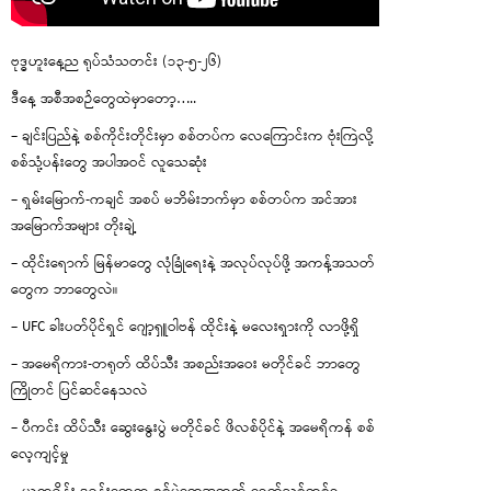
ဗုဒ္ဓဟူးနေ့ည ရုပ်သံသတင်း (၁၃-၅-၂၆)
ဒီနေ့ အစီအစဉ်တွေထဲမှာတော့…..
– ချင်းပြည်နဲ့ စစ်ကိုင်းတိုင်းမှာ စစ်တပ်က လေကြောင်းက ဗုံးကြဲလို့
စစ်သုံ့ပန်းတွေ အပါအဝင် လူသေဆုံး
– ရှမ်းမြောက်-ကချင် အစပ် မဘိမ်းဘက်မှာ စစ်တပ်က အင်အား
အမြောက်အများ တိုးချဲ့
– ထိုင်းရောက် မြန်မာတွေ လုံခြုံရေးနဲ့ အလုပ်လုပ်ဖို့ အကန့်အသတ်
တွေက ဘာတွေလဲ။
– UFC ခါးပတ်ပိုင်ရှင် ဂျော့ရှူဝါဗန် ထိုင်းနဲ့ မလေးရှားကို လာဖို့ရှိ
– အမေရိကား-တရုတ် ထိပ်သီး အစည်းအဝေး မတိုင်ခင် ဘာတွေ
ကြိုတင် ပြင်ဆင်နေသလဲ
– ပီကင်း ထိပ်သီး ဆွေးနွေးပွဲ မတိုင်ခင် ဖိလစ်ပိုင်နဲ့ အမေရိကန် စစ်
လေ့ကျင့်မှု