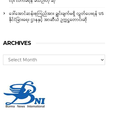
လုံး လက်ခံရန် ခဲယဉ်းဟု ဆို
ဒေါ်အောင်ဆန်းစုကြည်အား ချွင်းချက်မရှိ လွှတ်ပေးရန် US
နိုင်ငံခြားရေး ဌာနနှင့် အာဆီယံ ဥက္ကဋ္ဌတောင်းဆို
ARCHIVES