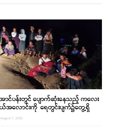
ောင်ပန်းတွင် ပျောက်ဆုံးနေသည့် ကလေး
ယ်အလောင်းကို ရေတွင်းပျက်၌တွေ့ရှိ
August 7, 2026