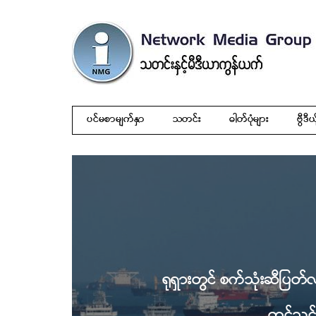
ပင်မစာမျက်နှာ
သတင်း
ဓါတ်ပုံများ
ဗွီဒီယ
ရုရှားတွင် စက်သုံးဆီပြတ
တင်သွင်