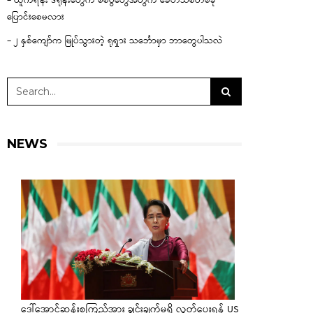
– ယူကရိန်း ဒရုန်းတွေက စစ်ပွဲတွေအတွက် ခေတ်သစ်တစ်ခု
ပြောင်းစေမလား
– ၂ နှစ်ကျော်က မြုပ်သွားတဲ့ ရုရှား သင်္ဘောမှာ ဘာတွေပါသလဲ
NEWS
ဒေါ်အောင်ဆန်းစုကြည်အား ချွင်းချက်မရှိ လွှတ်ပေးရန် US