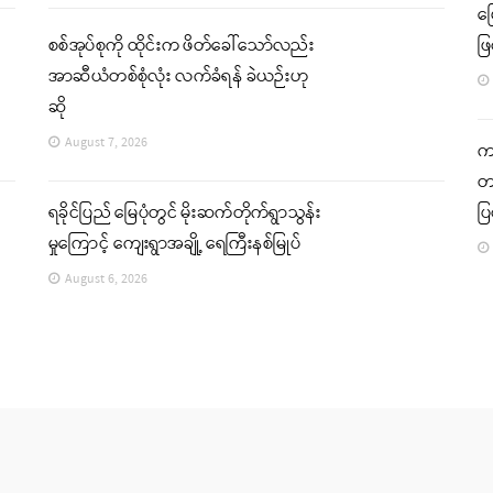
မ
စစ်အုပ်စုကို ထိုင်းက ဖိတ်ခေါ်သော်လည်း
ဖြ
အာဆီယံတစ်စုံလုံး လက်ခံရန် ခဲယဉ်းဟု
ဆို
August 7, 2026
ကခ
တင
ရခိုင်ပြည် မြေပုံတွင် မိုးဆက်တိုက်ရွာသွန်း
ပ
မှုကြောင့် ကျေးရွာအချို့ ရေကြီးနစ်မြုပ်
August 6, 2026