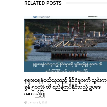
RELATED POSTS
ရုရှားရေနံဝယ်ယူသည့် နိုင်ငံများကို သွင်းကု
ခွန် ၅၀၀% ထိ စည်းကြပ်နိုင်သည့် ဥပဒေ
အတည်ပြု
January 9, 2026