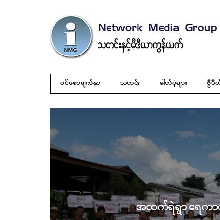
ပင်မစာမျက်နှာ
သတင်း
ဓါတ်ပုံများ
ဗွီဒီယ
အထက်ရဲရွာ ရေကာ