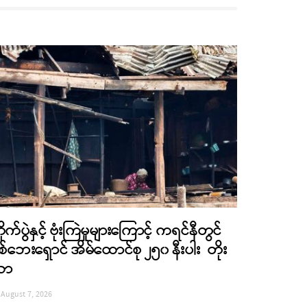
ိုက်ပွဲနှင့် ဗုံးကြဲမှုများကြောင့် ကရင်နီတွင်
စ်ဘေးရှောင် အိမ်ထောင်စု ၂၅၀ နီးပါး တိုး
လာ
August 7, 2026