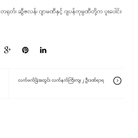
တရုတ်၊ ဆွီဇလန်၊ ဂျာမဏီနှင့် ဂျပန်ကုမ္ပဏီတို့က ပူးပေါင်း
လက်ဖက်ခြံအတွင်း လက်နက်ကြိးကျ၊ ၂ ဦးဒဏ်ရာရ