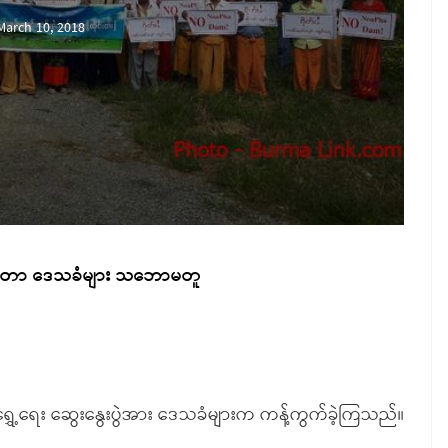
March 10, 2018
တာ ဒေသခံများ သဘောမတူ
ှေ့ရေး ဆွေးနွေးပွဲအား ဒေသခံများက ကန့်ကွက်ခဲ့ကြသည်။