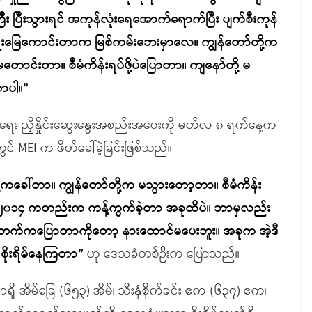
ြီးသွားရင် အကုန်လုံးရေအောက်ရောက်ပြီး ပျက်စီးကုန်
ပျိုးမြေကောင်းတာက မြစ်ကမ်းဘေးမှာလေ။ ကျွန်တော်တို့က
ိုမတောင်းတာ။ စီမံကိန်းရပ်ဖို့ပဲပြောတာ။ ကျနော်တို့ မ
ာပါ။”
ေ့ရေး ညှိနှိုင်းဆွေးနွေးအစည်းအဝေးကို မတ်လ ၈ ရက်နေ့က
ွင် MEI က ဖိတ်ခေါ်ခဲ့ခြင်းဖြစ်သည်။
့ကခေါ်တာ။ ကျွန်တော်တို့က မသွားတော့တာ။ စီမံကိန်း
၀၁၄ ကတည်းက ကန့်ကွက်ခဲ့တာ အခုထိပဲ။ ဘာမှလည်း
်။ ဒီဘက်ကပြောတာကိုတော့ နားထောင်မပေးဘူး။ အခုက အဲ့ဒီ
့ စိုးရိမ်နေကြတာ”
ဟု ဒေသခံတစ်ဦးက ပြောသည်။
ိမ်ခြေ (၆၅၃) အိမ်၊ သီးနှံစိုက်ခင်း ဧက (၆၃၇) ဧက၊