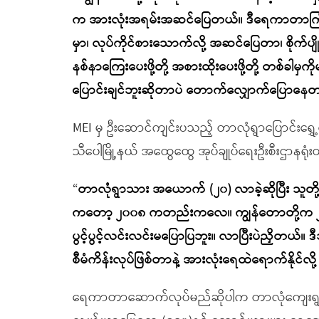
က အားလုံးအရမ်းအဆင်ပြေတယ်။ ဒီရေကာတာကြီး ပ
မှာ၊ လုပ်ကိုင်စားသောက်လို့ အဆင်ပြေတာ၊ စိုက်
နစ်နာကြေးပေးဖို့တို့ အစားထိုးပေးဖို့တို့ တစ်ခါမှက
ပြောင်းချင်ဘူးဆိုတာပဲ တောက်လျှောက်ပြောနေတ
MEI မှ ဦးဆောင်ကျင်းပသည့် တာလုံရွာပြောင်းရွှ
သီပေါမြို့နယ် အထွေထွေ အုပ်ချုပ်ရေးဦးစီးဌာနရုံးတ
“
တာလုံရွာသား အယောက် (၂၀) လာခဲ့ဆိုပြီး သူတို
ကတော့ ၂၀၀၈ ကတည်းကလေ။ ကျွန်တောတို့က ၂
ပွင့်ပွင့်လင်းလင်းမပြောပြဘူး။ လာပြီးပဲညှိတယ
စီမံကိန်းလုပ်ဖြစ်တာနဲ့ အားလုံးရေထဲရောက်နိုင်လို
ရေကာတာဆောက်လုပ်မည်ဆိုပါက တာလုံကျေးရွာရှိ အ