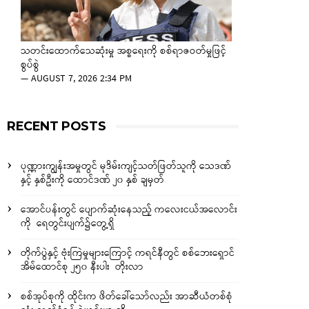
သတင်းထောက်သေဆုံးမှု အစ္စရေးကို စစ်ရာဇဝတ်မှုဖြင့်
စွပ်စွဲ
—
AUGUST 7, 2026 2:34 PM
RECENT POSTS
ပုဏ္ဏားကျွန်းအမှုတွင် မုဒိမ်းကျင့်သတ်ဖြတ်သူကို သေဒဏ်
နှင့် နှစ်ဦးကို ထောင်ဒဏ် ၂၀ နှစ် ချမှတ်
အောင်ပန်းတွင် ပျောက်ဆုံးနေသည့် ကလေးငယ်အလောင်း
ကို ရေတွင်းပျက်၌တွေ့ရှိ
တိုက်ပွဲနှင့် ဗုံးကြဲမှုများကြောင့် ကရင်နီတွင် စစ်ဘေးရှောင်
အိမ်ထောင်စု ၂၅၀ နီးပါး တိုးလာ
စစ်အုပ်စုကို ထိုင်းက ဖိတ်ခေါ်သော်လည်း အာဆီယံတစ်စုံ