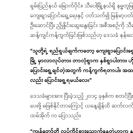
ရှမ်းပြည်နယ် မြောက်ပိုင်း၊ သီပေါမြို့နယ်ရှိ နမ္မ
ကျေးရွာပြောင်းရွှေ့ရေးနှင့် ပတ်သက်၍ မြန်မာ့ပတ
ဦးဆောင်ပြီး ညှိုနှိုင်းဆွေးနွေးခြင်း အစီအစဉ်ကို 
ဆန့်ကျင်ကန့်ကွက်ခြင်းဖြစ်သည်ဟု ဒေသခံ နန်း
“သူတို့ရဲ့ ရည်ရွယ်ချက်ကတော့ ကျေးရွာပြောင်းရွှေ
မြို့ မှာလာလုပ်တာ။ တာလုံရွာက နှစ်ရွာပါတာ။ ဟ
ပြောင်းရွှေ့ချင်တဲ့အတွက် ကန့်ကွက်ရတာပါ။ အထ
လည်း ပြောင်းရွှေ့ရမယ်လေ။”
ဒေသခံများအား ပြီးခဲ့သည့် ၂၀၁၄ ခုနှစ်က စတင်ပြီး 
ပေးဖို့ မဖြစ်နိုင်တာကြောင့် ယနေ့ချိန်ထိ ဆက်လ
ထမ်အိုက် က ပြောသည်။
“ကျွန်တော်တို့ လုပ်ကိုင်စားသောက်နေတဲ့ဟာက န