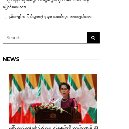
– ယူကရိန်း ဒရုန်းတွေက စစ်ပွဲတွေအတွက် ခေတ်သစ်တစ်ခု
ပြောင်းစေမလား
– ၂ နှစ်ကျော်က မြုပ်သွားတဲ့ ရုရှား သင်္ဘောမှာ ဘာတွေပါသလဲ
NEWS
ဒေါ်အောင်ဆန်းစုကြည်အား ချွင်းချက်မရှိ လွှတ်ပေးရန် US