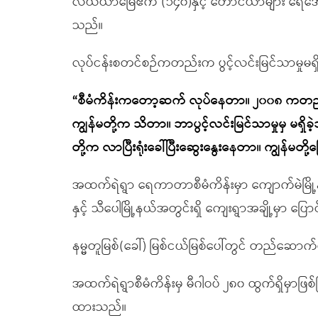
လယ်ယာမြေဧက (၁၄၀)နှင့် တောင်ယာများ ရေအောက
သည်။
လုပ်ငန်းစတင်စဉ်ကတည်းက ပွင့်လင်းမြင်သာမှုမရှ
“စီမံကိန်းကတော့ဆက် လုပ်နေတာ။ ၂၀၀၈ ကတည်းကပေ
ကျွန်မတို့က သိတာ။ ဘာပွင့်လင်းမြင်သာမှုမှ မရှ
တို့က လာပြီးရုံးခေါ်ပြီးဆွေးနွေးနေတာ။ ကျွန်မတ
အထက်ရဲရွာ ရေကာတာစီမံကိန်းမှာ ကျောက်မဲမြို့နယ်
နှင့် သီပေါမြို့နယ်အတွင်းရှိ ကျေးရွာအချို့မှာ 
နမ္မတူမြစ်(ခေါ်) မြစ်ငယ်မြစ်ပေါ်တွင် တည်ဆ
အထက်ရဲရွာစီမံကိန်းမှ မီဂါဝပ် ၂၈၀ ထွက်ရှိမှာဖ
ထားသည်။