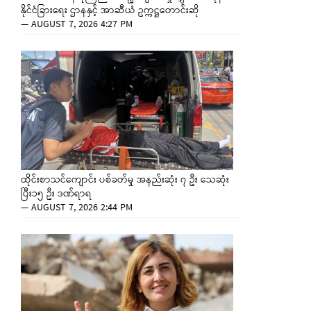
နိုင်ငံခြားရေး ဌာနနှင့် အာဆီယံ ဥက္ကဋ္ဌတောင်းဆို
—
AUGUST 7, 2026 4:27 PM
ထိုင်းစာသင်ကျောင်း ပစ်ခတ်မှု အနည်းဆုံး ၇ ဦး သေဆုံး
ပြီး၁၅ ဦး ဒဏ်ရာရ
—
AUGUST 7, 2026 2:44 PM