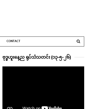
CONTACT
ဗုဒ္ဓဟူးနေ့ည ရုပ်သံသတင်း (၁၃-၅-၂၆)