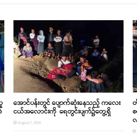
သူ
အောင်ပန်းတွင် ပျောက်ဆုံးနေသည့် ကလေး
တ
်
ငယ်အလောင်းကို ရေတွင်းပျက်၌တွေ့ရှိ
စ
August 7, 2026