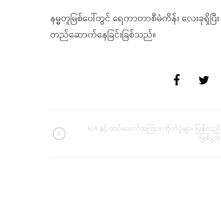
နမ္မတူမြစ်ပေါ်တွင် ရေကာတာစီမံကိန်း လေးခုရှိပြီး 
တည်ဆောက်နေခြင်းခြစ်သည်။
KIA နှင့် တပ်မတော်အကြား တိုက်ပွဲများ ပြန်လည်
ဖြစ်ပွား