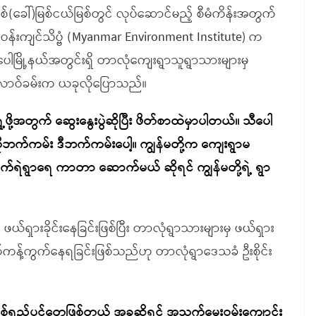
တူမြစ်(ခေါ်)မြစ်ငယ်မြစ်တွင် လုပ်ဆောင်မည့် စီမံကိန်းအတွက်
်ဝန်းကျင်သိပ္ဗံ (Myanmar Environment Institute) က
သီပေါမြို့နယ်အတွင်းရှိ တာလုံကျေးရွာသူရွာသားများမှ
လောဝ်ခမ်းက ယခုလိုပြောသည်။
့ဖို့အတွက် ဆွေးနွေးပွဲဆိုပြီး ဖိတ်စာထဲမှာပါတယ်။ သီပေါ
ိုဘက်ကမ်း ဒီဘက်ကမ်းပေါ့။ ကျွန်မတို့က ကျေးရွာမ
က်ရဲရွာရေ ကာတာ ဆောက်မယ် ဆိုရင် ကျွန်မတို့ရဲ့ ရွာ
ဖယ်ရှားခိုင်းနေခြင်းဖြစ်ပြီး တာလုံရွာသားများမှ ဖယ်ရှား
က်ကန့်ကွက်နေရခြင်းဖြစ်သည်ဟု တာလုံရွာဒေသခံ ဦးစိုင်း
ှစ်ရှည်ပင်တွေဖြစ်တယ် အခုဆိုရင် အသက်မွေးဝမ်းကျောင်း