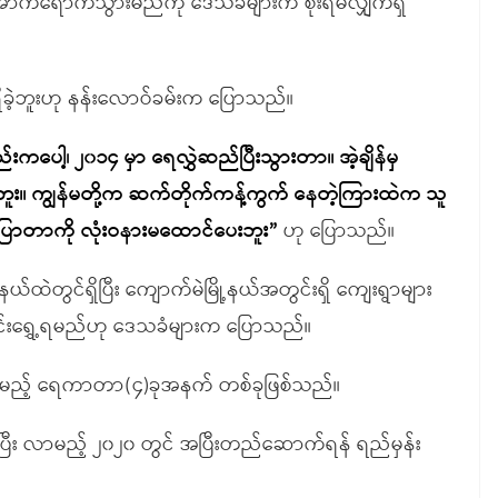
်ရောက်သွားမည်ကို ဒေသခံများက စိုးရိမ်လျှက်ရှိ
ိခဲ့ဘူးဟု နန်းလောဝ်ခမ်းက ပြောသည်။
ါ့၊ ၂၀၁၄ မှာ ရေလွှဲဆည်ပြီးသွားတာ။ အဲ့ချိန်မှ
ိခဲ့ဘူး။ ကျွန်မတို့က ဆက်တိုက်ကန့်ကွက် နေတဲ့ကြားထဲက သူ
ို့ပြောတာကို လုံးဝနားမထောင်ပေးဘူး”
ဟု ပြောသည်။
ထဲတွင်ရှိပြီး ကျောက်မဲမြို့နယ်အတွင်းရှိ ကျေးရွာများ
ပြောင်းရွှေ့ရမည်ဟု ဒေသခံများက ပြောသည်။
ောက်မည့် ရေကာတာ(၄)ခုအနက် တစ်ခုဖြစ်သည်။
ြစ်ပြီး လာမည့် ၂၀၂၀ တွင် အပြီးတည်ဆောက်ရန် ရည်မှန်း