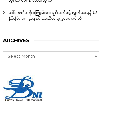
လုံး လက်ခံရန် ခဲယဉ်းဟု ဆို
ဒေါ်အောင်ဆန်းစုကြည်အား ချွင်းချက်မရှိ လွှတ်ပေးရန် US
နိုင်ငံခြားရေး ဌာနနှင့် အာဆီယံ ဥက္ကဋ္ဌတောင်းဆို
ARCHIVES