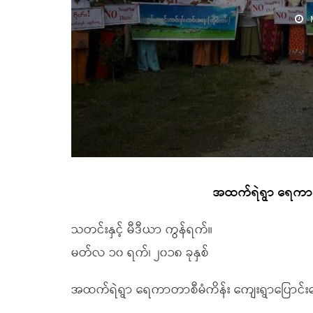
အထက်ရဲရွာ ရေကာ
သတင်းနှင့် မီဒီယာ ကွန်ရက်။
မတ်လ ၁၀ ရက်၊ ၂၀၁၈ ခုနှစ်
အထက်ရဲရွာ ရေကာတာစီမံကိန်း ကျေးရွာပြောင်းရွ