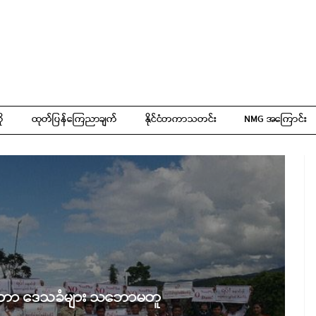
ို
ထုတ်ပြန်ကြေညာချက်
နိုင်ငံတကာသတင်း
NMG အကြောင်း
တာ ဒေသခံများ သဘောမတူ