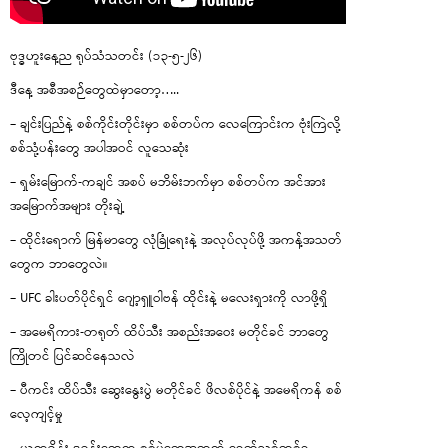
ဗုဒ္ဓဟူးနေ့ည ရုပ်သံသတင်း (၁၃-၅-၂၆)
ဒီနေ့ အစီအစဉ်တွေထဲမှာတော့…..
– ချင်းပြည်နဲ့ စစ်ကိုင်းတိုင်းမှာ စစ်တပ်က လေကြောင်းက ဗုံးကြဲလို့
စစ်သုံ့ပန်းတွေ အပါအဝင် လူသေဆုံး
– ရှမ်းမြောက်-ကချင် အစပ် မဘိမ်းဘက်မှာ စစ်တပ်က အင်အား
အမြောက်အများ တိုးချဲ့
– ထိုင်းရောက် မြန်မာတွေ လုံခြုံရေးနဲ့ အလုပ်လုပ်ဖို့ အကန့်အသတ်
တွေက ဘာတွေလဲ။
– UFC ခါးပတ်ပိုင်ရှင် ဂျော့ရှူဝါဗန် ထိုင်းနဲ့ မလေးရှားကို လာဖို့ရှိ
– အမေရိကား-တရုတ် ထိပ်သီး အစည်းအဝေး မတိုင်ခင် ဘာတွေ
ကြိုတင် ပြင်ဆင်နေသလဲ
– ပီကင်း ထိပ်သီး ဆွေးနွေးပွဲ မတိုင်ခင် ဖိလစ်ပိုင်နဲ့ အမေရိကန် စစ်
လေ့ကျင့်မှု