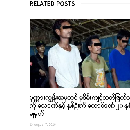
RELATED POSTS
ပုဏ္ဏားကျွန်းအမှုတွင် မုဒိမ်းကျင့်သတ်ဖြတ်
ကို သေဒဏ်နှင့် နှစ်ဦးကို ထောင်ဒဏ် ၂၀ နှစ
ချမှတ်
August 7, 2026