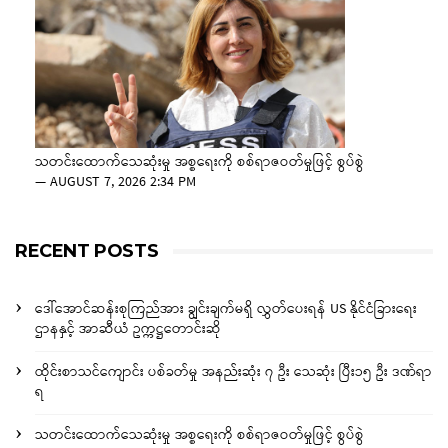
သတင်းထောက်သေဆုံးမှု အစ္စရေးကို စစ်ရာဇဝတ်မှုဖြင့် စွပ်စွဲ
—
AUGUST 7, 2026 2:34 PM
RECENT POSTS
ဒေါ်အောင်ဆန်းစုကြည်အား ချွင်းချက်မရှိ လွှတ်ပေးရန် US နိုင်ငံခြားရေး
ဌာနနှင့် အာဆီယံ ဥက္ကဋ္ဌတောင်းဆို
ထိုင်းစာသင်ကျောင်း ပစ်ခတ်မှု အနည်းဆုံး ၇ ဦး သေဆုံး ပြီး၁၅ ဦး ဒဏ်ရာ
ရ
သတင်းထောက်သေဆုံးမှု အစ္စရေးကို စစ်ရာဇဝတ်မှုဖြင့် စွပ်စွဲ