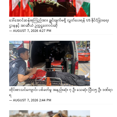
ဒေါ်အောင်ဆန်းစုကြည်အား ချွင်းချက်မရှိ လွှတ်ပေးရန် US နိုင်ငံခြားရေး
ဌာနနှင့် အာဆီယံ ဥက္ကဋ္ဌတောင်းဆို
—
AUGUST 7, 2026 4:27 PM
ထိုင်းစာသင်ကျောင်း ပစ်ခတ်မှု အနည်းဆုံး ၇ ဦး သေဆုံး ပြီး၁၅ ဦး ဒဏ်ရာ
ရ
—
AUGUST 7, 2026 2:44 PM