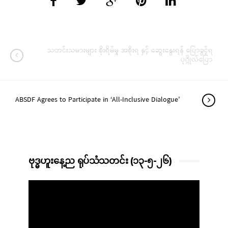
သတင်းသမားများ စိုးရိမ်မှု အစိုးရ နှင့် ဆွေးနွေးရန် ပြောခွင့်ရ
ပုဂ္ဂိုလ်ပြော
ABSDF Agrees to Participate in ‘All-Inclusive Dialogue’
ဗုဒ္ဓဟူးနေ့ည ရုပ်သံသတင်း (၁၃-၅-၂၆)