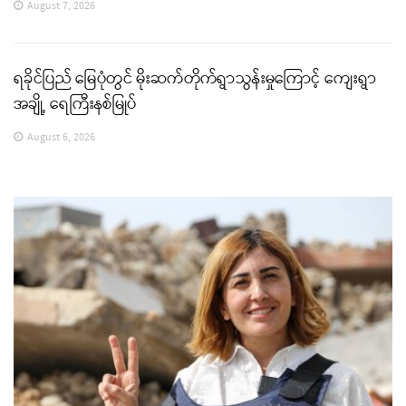
August 7, 2026
ရခိုင်ပြည် မြေပုံတွင် မိုးဆက်တိုက်ရွာသွန်းမှုကြောင့် ကျေးရွာ
အချို့ ရေကြီးနစ်မြုပ်
August 6, 2026