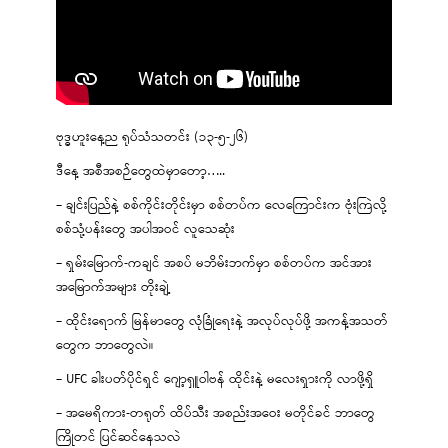
ဗုဒ္ဓဟူးနေ့ည ရုပ်သံသတင်း (၁၃-၅-၂၆)
ဒီနေ့ အစီအစဉ်တွေထဲမှာတော့…..
– ချင်းပြည်နဲ့ စစ်ကိုင်းတိုင်းမှာ စစ်တပ်က လေကြောင်းက ဗုံးကြဲလို့
စစ်သုံ့ပန်းတွေ အပါအဝင် လူသေဆုံး
– ရှမ်းမြောက်-ကချင် အစပ် မဘိမ်းဘက်မှာ စစ်တပ်က အင်အား
အမြောက်အများ တိုးချဲ့
– ထိုင်းရောက် မြန်မာတွေ လုံခြုံရေးနဲ့ အလုပ်လုပ်ဖို့ အကန့်အသတ်
တွေက ဘာတွေလဲ။
– UFC ခါးပတ်ပိုင်ရှင် ဂျော့ရှူဝါဗန် ထိုင်းနဲ့ မလေးရှားကို လာဖို့ရှိ
– အမေရိကား-တရုတ် ထိပ်သီး အစည်းအဝေး မတိုင်ခင် ဘာတွေ
ကြိုတင် ပြင်ဆင်နေသလဲ