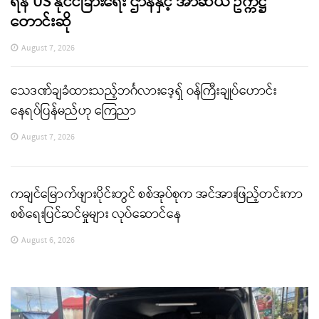
ရန် US နိုင်ငံခြားရေး ဌာနနှင့် အာဆီယံ ဥက္ကဋ္ဌ
တောင်းဆို
August 7, 2026
သေဒဏ်ချခံထားသည့်ဘင်္ဂလားဒေ့ရှ် ဝန်ကြီးချုပ်ဟောင်း
နေရပ်ပြန်မည်ဟု ကြေညာ
August 7, 2026
ကချင်မြောက်ဖျားပိုင်းတွင် စစ်အုပ်စုက အင်အားဖြည့်တင်းကာ
စစ်ရေးပြင်ဆင်မှုများ လုပ်ဆောင်နေ
August 6, 2026