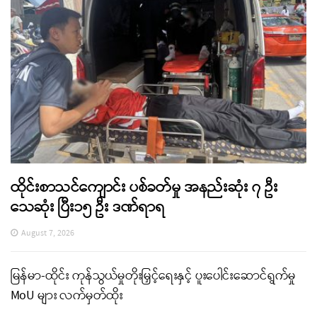
ထိုင်းစာသင်ကျောင်း ပစ်ခတ်မှု အနည်းဆုံး ၇ ဦး
သေဆုံး ပြီး၁၅ ဦး ဒဏ်ရာရ
August 7, 2026
မြန်မာ-ထိုင်း ကုန်သွယ်မှုတိုးမြှင့်ရေးနှင့် ပူးပေါင်းဆောင်ရွက်မှု
MoU များ လက်မှတ်ထိုး