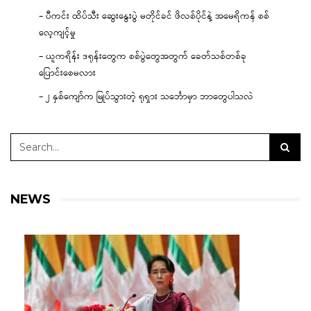
– ပီကင်း ထိပ်သီး ဆွေးနွေးပွဲ မတိုင်ခင် ဖိလစ်ပိုင်နဲ့ အမေရိကန် စစ်
လေ့ကျင့်မှု
– ယူကရိန်း ဒရုန်းတွေက စစ်ပွဲတွေအတွက် ခေတ်သစ်တစ်ခု
ပြောင်းစေမလား
– ၂ နှစ်ကျော်က မြုပ်သွားတဲ့ ရုရှား သင်္ဘောမှာ ဘာတွေပါသလဲ
NEWS