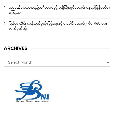
သေဒဏ်ချခံထားသည့်ဘင်္ဂလားဒေ့ရှ် ဝန်ကြီးချုပ်ဟောင်း နေရပ်ပြန်မည်ဟု
ကြေညာ
မြန်မာ-ထိုင်း ကုန်သွယ်မှုတိုးမြှင့်ရေးနှင့် ပူးပေါင်းဆောင်ရွက်မှု MoU များ
လက်မှတ်ထိုး
ARCHIVES