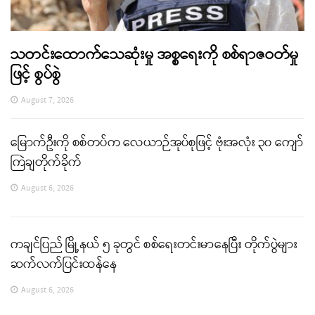
သတင်းထောက်သေဆုံးမှု အစ္စရေးကို စစ်ရာဇဝတ်မှု
ဖြင့် စွပ်စွဲ
August 7, 2026
မြောက်ဦးကို စစ်တပ်က လေယာဉ်အုပ်စုဖြင့် ဗုံးအလုံး ၃၀ ကျော်
ကြဲချတိုက်ခိုက်
August 6, 2026
ကချင်ပြည် မြို့နယ် ၅ ခုတွင် စစ်ရေးတင်းမာနေပြီး တိုက်ပွဲများ
ဆက်လက်ပြင်းထန်နေ
August 6, 2026