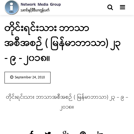
Men
တိုင်းရင်းသား ဘာသာ
အစီအစဉ် ( မြန်မာဘာသာ) ၂၃
- ၉ - ၂၀၁၈။
September 24, 2018
တိုင်းရင်းသား ဘာသာအစီအစဉ် ( မြန်မာဘာသာ) ၂၃ – ၉ –
၂၀၁၈။