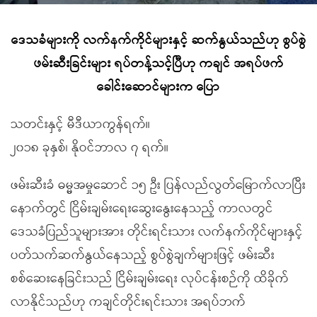
ဒေသခံများကို လက်နက်ကိုင်များနှင့် ဆက်နွယ်သည်ဟု စွပ်စွဲ
ဖမ်းဆီးခြင်းများ ရပ်တန့်သင့်ပြီဟု ကချင် အရပ်ဖက်
ခေါင်းဆောင်များက ပြော
သတင်းနှင့် မီဒီယာကွန်ရက်။
၂၀၁၈ ခုနှစ်၊ နိုဝင်ဘာလ ၇ ရက်။
ဖမ်းဆီးခံ ဓမ္မအမှုဆောင် ၁၅ ဦး ပြန်လည်လွတ်မြောက်လာပြီး
နောက်တွင် ငြိမ်းချမ်းရေးဆွေးနွေးနေသည့် ကာလတွင်
ဒေသခံပြည်သူများအား တိုင်းရင်းသား လက်နက်ကိုင်များနှင့်
ပတ်သက်ဆက်နွယ်နေသည့် စွပ်စွဲချက်များဖြင့် ဖမ်းဆီး
စစ်ဆေးနေခြင်းသည် ငြိမ်းချမ်းရေး လုပ်ငန်းစဉ်ကို ထိခိုက်
လာနိုင်သည်ဟု ကချင်တိုင်းရင်းသား အရပ်ဘက်