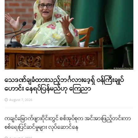
သေဒဏ်ချခံထားသည့်ဘင်္ဂလားဒေ့ရှ် ဝန်ကြီးချုပ်
ဟောင်း နေရပ်ပြန်မည်ဟု ကြေညာ
August 7, 2026
ကချင်မြောက်ဖျားပိုင်းတွင် စစ်အုပ်စုက အင်အားဖြည့်တင်းကာ
စစ်ရေးပြင်ဆင်မှုများ လုပ်ဆောင်နေ