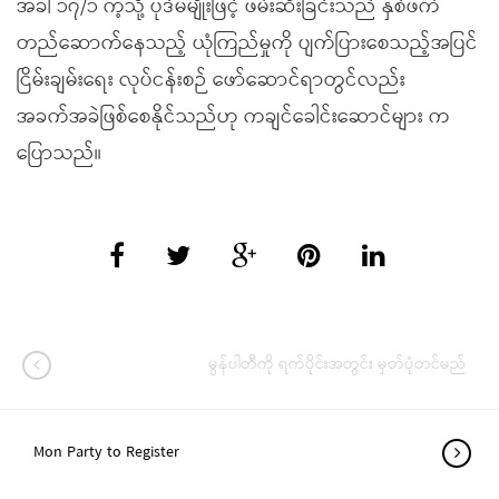
အခါ ၁၇/၁ ကဲ့သို့ ပုဒ်မမျိုးဖြင့် ဖမ်းဆီးခြင်းသည် နှစ်ဖက်
တည်ဆောက်နေသည့် ယုံကြည်မှုကို ပျက်ပြားစေသည့်အပြင်
ငြိမ်းချမ်းရေး လုပ်ငန်းစဉ် ဖော်ဆောင်ရာတွင်လည်း
အခက်အခဲဖြစ်စေနိုင်သည်ဟု ကချင်ခေါင်းဆောင်များ က
ပြောသည်။
မွန်ပါတီကို ရက်ပိုင်းအတွင်း မှတ်ပုံတင်မည်
Mon Party to Register