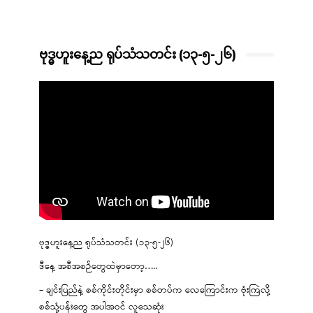
ဗုဒ္ဓဟူးနေ့ည ရုပ်သံသတင်း (၁၃-၅-၂၆)
ဗုဒ္ဓဟူးနေ့ည ရုပ်သံသတင်း (၁၃-၅-၂၆)
ဒီနေ့ အစီအစဉ်တွေထဲမှာတော့…..
– ချင်းပြည်နဲ့ စစ်ကိုင်းတိုင်းမှာ စစ်တပ်က လေကြောင်းက ဗုံးကြဲလို့
စစ်သုံ့ပန်းတွေ အပါအဝင် လူသေဆုံး