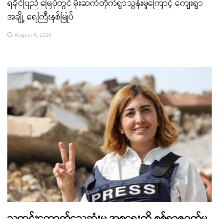
ရခိုင်ပြည် မြေပုံတွင် မိုးဆက်တိုက်ရွာသွန်းမှုကြောင့် ကျေးရွာ
အချို့ ရေကြီးနစ်မြုပ်
August 6, 2026
သတင်းထောက်သေဆုံးမှု အစ္စရေးကို စစ်ရာဇဝတ်မှု