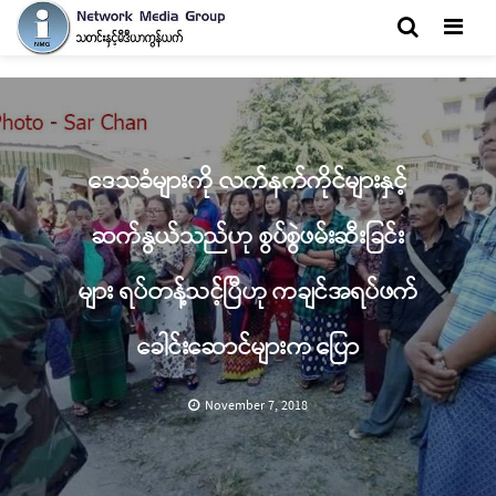
Men
ဒေသခံများကို လက်နက်ကိုင်များနှင့်
ဆက်နွယ်သည်ဟု စွပ်စွဲဖမ်းဆီးခြင်း
များ ရပ်တန့်သင့်ပြီဟု ကချင်အရပ်ဖက်
ခေါင်းဆောင်များက ပြော
November 7, 2018