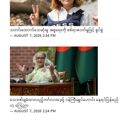
သတင်းထောက်သေဆုံးမှု အစ္စရေးကို စစ်ရာဇဝတ်မှုဖြင့် စွပ်စွဲ
—
AUGUST 7, 2026 2:34 PM
သေဒဏ်ချခံထားသည့်ဘင်္ဂလားဒေ့ရှ် ဝန်ကြီးချုပ်ဟောင်း နေရပ်ပြန်မည်
ဟု ကြေညာ
—
AUGUST 7, 2026 2:24 PM