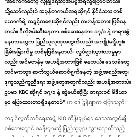
“အဓိကကတော့ လုံခြုံရေးလိုအပ်မှုအရလို့ပြောပါတယ်။
သို့သော်လည်းပဲ အမှန်တကယ်အရဆိုရင် နိုင်ငံသား တစ်
ယောက်ရဲ့ အခွင့်အရေးဆိုရင်လည်း အဟန့်အတား ဖြစ်နေ
တယ်။ ဒီလိုဖမ်းဆီးနေတာ စစ်ဆေးနေတာ ၁၇/၁ နဲ့ တရားစွဲ
နေတာတွေက ပြည်သူလူထုအတွက်လည်း အကျိုးမရှိဘူး။
ခြိမ်းခြောက်မှု တစ်ခုဖြစ်နေတယ်။ လှုပ်ရှားသွားလာမှုမှာ
လည်း အင်မတန်မှ အဟန့်အတားဖြစ် နေတယ်။ ဒေသခံတွေ
တင်မကဘူး၊ ဆက်သွယ်ဆောင်ရွက်နေတဲ့ အဖွဲ့အစည်းတွေ၊
ဒုက္ခသည်ကူညီရေး အဖွဲ့တွေအတွက်လည်း အဟန့်အတားပဲ။
ဥပမာ KBC ဆိုရင် ၁၇/၁ နဲ့ ဆွဲမယ်ဆိုပြီး တရားဝင် မီဒီယာ
မှာ ပြောထားတာရှိနေတာပဲ”
ဟု ဒေါ်ခွန်ဂျာက ပြောသည်။
ကချင်လွတ်လပ်ရေးအဖွဲ့ KIO ထိန်းချုပ်ရာ ဒေသအတွင်းရှိ
စစ်ဘေးရှောင် စခန်းများသို့ ပြည်သူများ သွားရောက်သည့်