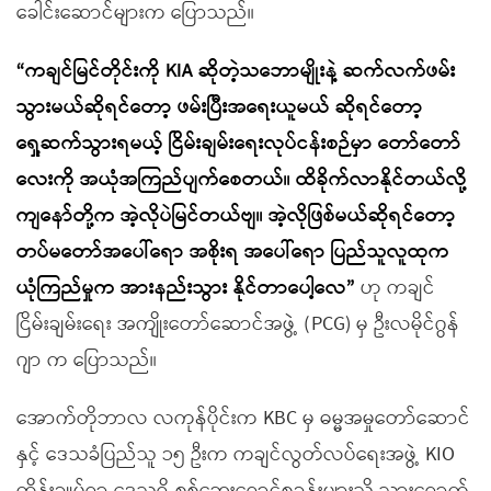
ခေါင်းဆောင်များက ပြောသည်။
“ကချင်မြင်တိုင်းကို KIA ဆိုတဲ့သဘောမျိုးနဲ့ ဆက်လက်ဖမ်း
သွားမယ်ဆိုရင်တော့ ဖမ်းပြီးအရေးယူမယ် ဆိုရင်တော့
ရှေ့ဆက်သွားရမယ့် ငြိမ်းချမ်းရေးလုပ်ငန်းစဉ်မှာ တော်တော်
လေးကို အယုံအကြည်ပျက်စေတယ်။ ထိခိုက်လာနိုင်တယ်လို့
ကျနော်တို့က အဲ့လိုပဲမြင်တယ်ဗျ။ အဲ့လိုဖြစ်မယ်ဆိုရင်တော့
တပ်မတော်အပေါ်ရော အစိုးရ အပေါ်ရော ပြည်သူလူထုက
ယုံကြည်မှုက အားနည်းသွား နိုင်တာပေါ့လေ”
ဟု ကချင်
ငြိမ်းချမ်းရေး အကျိုးတော်ဆောင်အဖွဲ့ (PCG) မှ ဦးလမိုင်ဂွန်
ဂျာ က ပြောသည်။
အောက်တိုဘာလ လကုန်ပိုင်းက KBC မှ ဓမ္မအမှုတော်ဆောင်
နှင့် ဒေသခံပြည်သူ ၁၅ ဦးက ကချင်လွတ်လပ်ရေးအဖွဲ့ KIO