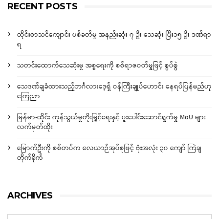
RECENT POSTS
ထိုင်းစာသင်ကျောင်း ပစ်ခတ်မှု အနည်းဆုံး ၇ ဦး သေဆုံး ပြီး၁၅ ဦး ဒဏ်ရာ
ရ
သတင်းထောက်သေဆုံးမှု အစ္စရေးကို စစ်ရာဇဝတ်မှုဖြင့် စွပ်စွဲ
သေဒဏ်ချခံထားသည့်ဘင်္ဂလားဒေ့ရှ် ဝန်ကြီးချုပ်ဟောင်း နေရပ်ပြန်မည်ဟု
ကြေညာ
မြန်မာ-ထိုင်း ကုန်သွယ်မှုတိုးမြှင့်ရေးနှင့် ပူးပေါင်းဆောင်ရွက်မှု MoU များ
လက်မှတ်ထိုး
မြောက်ဦးကို စစ်တပ်က လေယာဉ်အုပ်စုဖြင့် ဗုံးအလုံး ၃၀ ကျော် ကြဲချ
တိုက်ခိုက်
ARCHIVES