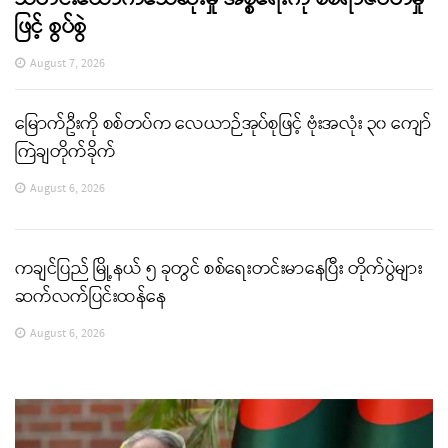
ဖြင့် စွပ်စွဲ
August 7, 2026
မြောက်ဦးကို စစ်တပ်က လေယာဉ်အုပ်စုဖြင့် ဗုံးအလုံး ၃၀ ကျော်
ကြဲချတိုက်ခိုက်
August 6, 2026
ကချင်ပြည် မြို့နယ် ၅ ခုတွင် စစ်ရေးတင်းမာနေပြီး တိုက်ပွဲများ
ဆက်လက်ပြင်းထန်နေ
August 6, 2026