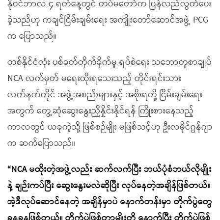
နိုဝင်ဘာလ ၄ ရက်နေ့တွင် တပ်မတော်က ပြန်လည်လွတ်ပေး
ခဲ့သည်ဟု ကချင်ငြိမ်းချမ်းရေး အကျိုးတော်ဆောင်အဖွဲ့ PCG
က ပြောသည်။
တစ်နိုင်ငံလုံး ပစ်ခတ်တိုက်ခိုက်မှု ရပ်စဲရေး သဘောတူစာချုပ်
NCA လက်မှတ် မရေးထိုးရသေးသည့် တိုင်းရင်းသား
လက်နက်ကိုင် အဖွဲ့အစည်းများနှင့် အစိုးရတို့ ငြိမ်းချမ်းရေး
အတွက် တွေ့ဆုံဆွေးနွေးညှိနှိုင်းနိုင်ရန် ကြိုးစားနေသည့်
ကာလတွင် ယခုကဲ့သို့ ဖြစ်စဉ်မျိုး မဖြစ်သင့်ဟု ဦးလမိုင်ဂွန်ဂျာ
က ဆက်ပြောသည်။
“NCA မထိုးတဲ့အဖွဲ့လည်း ဆက်လက်ပြီး ဘယ်ပုံစံဘယ်လိုမျိုး
နဲ့ ချဉ်းကပ်ပြီး ဆွေးနွေးမလဲဆိုပြီး လုပ်နေတဲ့အချိန်ဖြစ်တယ်။
အဲ့ဒီလုပ်ဆောင်နေတဲ့ အချိန်မှာပဲ နောက်တန်းမှာ တိုက်ပွဲတွေ
ခနခနဖြစ်တယ်။ တိုက်ပွဲဖြစ်တာမျိုးတို့ နောက်ပြီး တိုက်ပွဲဖြစ်