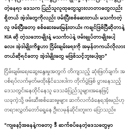
တဲ့နေရာ ဒေသက ပြည်သူလူထုတွေသွားလာတာတွေလည်း
ရှိတယ် အဲ့ဒါတွေကိုလည်း ဖမ်းပြီးစစ်ဆေးတယ်၊ မသင်္ကာတဲ့
လူ ဖမ်းပြီးတော့ စစ်ဆေးမေးမြန်းတယ်။ ကချင်ဖြစ်ပြီဆိုတာနဲ့
KIA ဆို တဲ့သဘောမျိုးနဲ့ မသင်္ကာပဲနဲ့ ဖမ်းချုပ်တာမျိုးပေါ့
လေ။ အဲ့ဒါမျိုးကိစ္စဟာ ငြိမ်းချမ်းရေးကို အမှန်တကယ်လိုလား
တယ်ဆိုရင်တော့ အဲ့ဒါမျိုးတွေ မဖြစ်သင့်ဘူးပေါ့ဗျာ”
ငြိမ်းချမ်းရေးဆွေးနွေးမှုအတွက် တိကျသည့် ဆုံးဖြတ်ချက်၊ အ
ပစ်ရပ်လက်မှတ်မထိုးနိုင်သေးပါက တိုက်ပွဲဖြစ် ပွားနေသည့်
ဒေသတွင်းနေထိုင်နေသူ ဒေသခံပြည်သူများအနေဖြင့်
ယခုကဲ့သို့ ဖမ်းဆီးစစ်ဆေးမှုများ ဆက်လက်ခံနေရအုံးမည်ဟု
တရားလွှတ်တော်ရှေ့နေ ဦးလမုန်ဆိုင်းတူးက ပြောသည်။
“ကျနော့်အနေနဲ့ကတော့ ဒီ ဆက်စပ်နေတဲ့ဒေသတွေမှာ