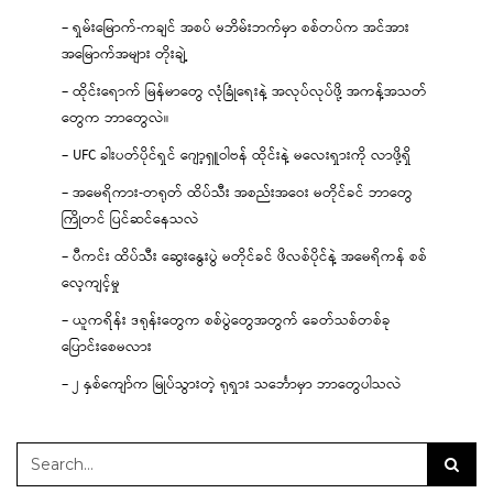
– ရှမ်းမြောက်-ကချင် အစပ် မဘိမ်းဘက်မှာ စစ်တပ်က အင်အား
အမြောက်အများ တိုးချဲ့
– ထိုင်းရောက် မြန်မာတွေ လုံခြုံရေးနဲ့ အလုပ်လုပ်ဖို့ အကန့်အသတ်
တွေက ဘာတွေလဲ။
– UFC ခါးပတ်ပိုင်ရှင် ဂျော့ရှူဝါဗန် ထိုင်းနဲ့ မလေးရှားကို လာဖို့ရှိ
– အမေရိကား-တရုတ် ထိပ်သီး အစည်းအဝေး မတိုင်ခင် ဘာတွေ
ကြိုတင် ပြင်ဆင်နေသလဲ
– ပီကင်း ထိပ်သီး ဆွေးနွေးပွဲ မတိုင်ခင် ဖိလစ်ပိုင်နဲ့ အမေရိကန် စစ်
လေ့ကျင့်မှု
– ယူကရိန်း ဒရုန်းတွေက စစ်ပွဲတွေအတွက် ခေတ်သစ်တစ်ခု
ပြောင်းစေမလား
– ၂ နှစ်ကျော်က မြုပ်သွားတဲ့ ရုရှား သင်္ဘောမှာ ဘာတွေပါသလဲ