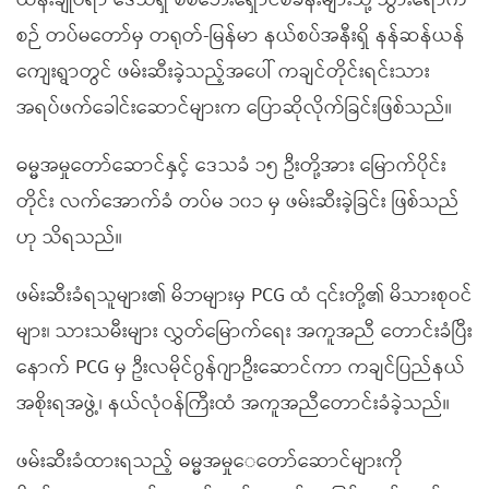
ထိန်းချုပ်ရာ ဒေသရှိ စစ်ဘေးရှောင်စခန်းများသို့ သွားရောက်
စဉ် တပ်မတော်မှ တရုတ်-မြန်မာ နယ်စပ်အနီးရှိ နန်ဆန်ယန်
ကျေးရွာတွင် ဖမ်းဆီးခဲ့သည့်အပေါ် ကချင်တိုင်းရင်းသား
အရပ်ဖက်ခေါင်းဆောင်များက ပြောဆိုလိုက်ခြင်းဖြစ်သည်။
ဓမ္မအမှုတော်ဆောင်နှင့် ဒေသခံ ၁၅ ဦးတို့အား မြောက်ပိုင်း
တိုင်း လက်အောက်ခံ တပ်မ ၁၀၁ မှ ဖမ်းဆီးခဲ့ခြင်း ဖြစ်သည်
ဟု သိရသည်။
ဖမ်းဆီးခံရသူများ၏ မိဘများမှ PCG ထံ ၎င်းတို့၏ မိသားစုဝင်
များ၊ သားသမီးများ လွှတ်မြောက်ရေး အကူအညီ တောင်းခံပြီး
နောက် PCG မှ ဦးလမိုင်ဂွန်ဂျာဦးဆောင်ကာ ကချင်ပြည်နယ်
အစိုးရအဖွဲ့၊ နယ်လုံဝန်ကြီးထံ အကူအညီတောင်းခံခဲ့သည်။
ဖမ်းဆီးခံထားရသည့် ဓမ္မအမှုေတော်ဆောင်များကို