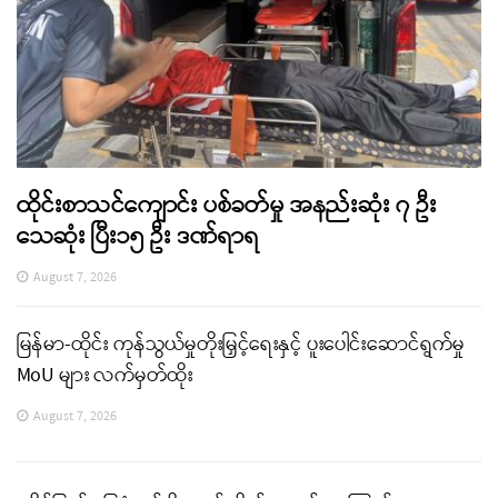
ထိုင်းစာသင်ကျောင်း ပစ်ခတ်မှု အနည်းဆုံး ၇ ဦး
သေဆုံး ပြီး၁၅ ဦး ဒဏ်ရာရ
August 7, 2026
မြန်မာ-ထိုင်း ကုန်သွယ်မှုတိုးမြှင့်ရေးနှင့် ပူးပေါင်းဆောင်ရွက်မှု
MoU များ လက်မှတ်ထိုး
August 7, 2026