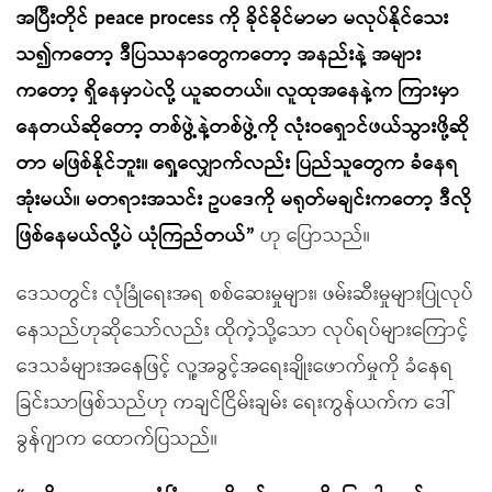
အပြီးတိုင် peace process ကို ခိုင်ခိုင်မာမာ မလုပ်နိုင်သေး
သ၍ကတော့ ဒီပြဿနာတွေကတော့ အနည်းနဲ့ အများ
ကတော့ ရှိနေမှာပဲလို့ ယူဆတယ်။ လူထုအနေနဲ့က ကြားမှာ
နေတယ်ဆိုတော့ တစ်ဖွဲ့နဲ့တစ်ဖွဲ့ကို လုံးဝရှောင်ဖယ်သွားဖို့ဆို
တာ မဖြစ်နိုင်ဘူး။ ရှေ့လျှောက်လည်း ပြည်သူတွေက ခံနေရ
အုံးမယ်။ မတရားအသင်း ဥပဒေကို မရုတ်မချင်းကတော့ ဒီလို
ဖြစ်နေမယ်လို့ပဲ ယုံကြည်တယ်”
ဟု ပြောသည်။
ဒေသတွင်း လုံခြုံရေးအရ စစ်ဆေးမှုများ၊ ဖမ်းဆီးမှုများပြုလုပ်
နေသည်ဟုဆိုသော်လည်း ထိုကဲ့သို့သော လုပ်ရပ်များကြောင့်
ဒေသခံများအနေဖြင့် လူ့အခွင့်အရေးချိုးဖောက်မှုကို ခံနေရ
ခြင်းသာဖြစ်သည်ဟု ကချင်ငြိမ်းချမ်း ရေးကွန်ယက်က ဒေါ်
ခွန်ဂျာက ထောက်ပြသည်။