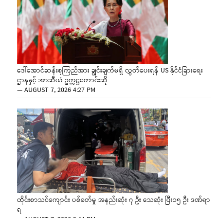
ဒေါ်အောင်ဆန်းစုကြည်အား ချွင်းချက်မရှိ လွှတ်ပေးရန် US နိုင်ငံခြားရေး
ဌာနနှင့် အာဆီယံ ဥက္ကဋ္ဌတောင်းဆို
—
AUGUST 7, 2026 4:27 PM
ထိုင်းစာသင်ကျောင်း ပစ်ခတ်မှု အနည်းဆုံး ၇ ဦး သေဆုံး ပြီး၁၅ ဦး ဒဏ်ရာ
ရ