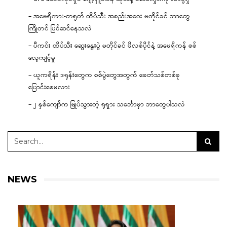
– အမေရိကား-တရုတ် ထိပ်သီး အစည်းအဝေး မတိုင်ခင် ဘာတွေ
ကြိုတင် ပြင်ဆင်နေသလဲ
– ပီကင်း ထိပ်သီး ဆွေးနွေးပွဲ မတိုင်ခင် ဖိလစ်ပိုင်နဲ့ အမေရိကန် စစ်
လေ့ကျင့်မှု
– ယူကရိန်း ဒရုန်းတွေက စစ်ပွဲတွေအတွက် ခေတ်သစ်တစ်ခု
ပြောင်းစေမလား
– ၂ နှစ်ကျော်က မြုပ်သွားတဲ့ ရုရှား သင်္ဘောမှာ ဘာတွေပါသလဲ
NEWS