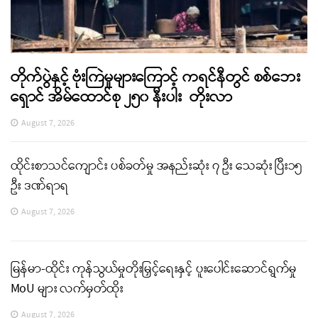
တိုက်ပွဲနှင့် ဗုံးကြဲမှုများကြောင့် ကရင်နီတွင် စစ်ဘေး
ရှောင် အိမ်ထောင်စု ၂၅၀ နီးပါး တိုးလာ
August 7, 2026
ထိုင်းစာသင်ကျောင်း ပစ်ခတ်မှု အနည်းဆုံး ၇ ဦး သေဆုံး ပြီး၁၅
ဦး ဒဏ်ရာရ
August 7, 2026
မြန်မာ-ထိုင်း ကုန်သွယ်မှုတိုးမြှင့်ရေးနှင့် ပူးပေါင်းဆောင်ရွက်မှု
MoU များ လက်မှတ်ထိုး
August 7, 2026