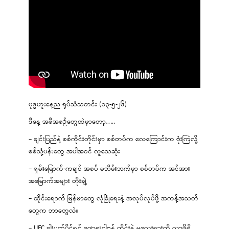
ဗုဒ္ဓဟူးနေ့ည ရုပ်သံသတင်း (၁၃-၅-၂၆)
ဒီနေ့ အစီအစဉ်တွေထဲမှာတော့…..
– ချင်းပြည်နဲ့ စစ်ကိုင်းတိုင်းမှာ စစ်တပ်က လေကြောင်းက ဗုံးကြဲလို့
စစ်သုံ့ပန်းတွေ အပါအဝင် လူသေဆုံး
– ရှမ်းမြောက်-ကချင် အစပ် မဘိမ်းဘက်မှာ စစ်တပ်က အင်အား
အမြောက်အများ တိုးချဲ့
– ထိုင်းရောက် မြန်မာတွေ လုံခြုံရေးနဲ့ အလုပ်လုပ်ဖို့ အကန့်အသတ်
တွေက ဘာတွေလဲ။
– UFC ခါးပတ်ပိုင်ရှင် ဂျော့ရှူဝါဗန် ထိုင်းနဲ့ မလေးရှားကို လာဖို့ရှိ