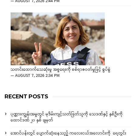
—
AUGUST 7, 2026 2:44 PM
သတင်းထောက်သေဆုံးမှု အစ္စရေးကို စစ်ရာဇဝတ်မှုဖြင့် စွပ်စွဲ
—
AUGUST 7, 2026 2:34 PM
RECENT POSTS
ပုဏ္ဏားကျွန်းအမှုတွင် မုဒိမ်းကျင့်သတ်ဖြတ်သူကို သေဒဏ်နှင့် နှစ်ဦးကို
ထောင်ဒဏ် ၂၀ နှစ် ချမှတ်
အောင်ပန်းတွင် ပျောက်ဆုံးနေသည့် ကလေးငယ်အလောင်းကို ရေတွင်း