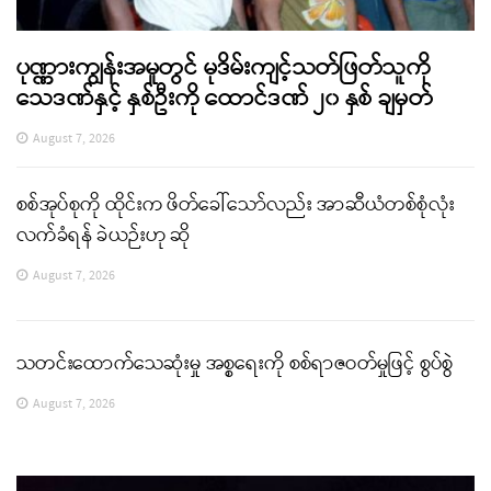
ပုဏ္ဏားကျွန်းအမှုတွင် မုဒိမ်းကျင့်သတ်ဖြတ်သူကို
သေဒဏ်နှင့် နှစ်ဦးကို ထောင်ဒဏ် ၂၀ နှစ် ချမှတ်
August 7, 2026
စစ်အုပ်စုကို ထိုင်းက ဖိတ်ခေါ်သော်လည်း အာဆီယံတစ်စုံလုံး
လက်ခံရန် ခဲယဉ်းဟု ဆို
August 7, 2026
သတင်းထောက်သေဆုံးမှု အစ္စရေးကို စစ်ရာဇဝတ်မှုဖြင့် စွပ်စွဲ
August 7, 2026