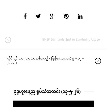
NMSP Demands End to Landmine Usage
တိုင်းရင်းသား ဘာသာအစီအစဉ် ( မြန်မာဘာသာ) ၉ – ၁၂ –
၂၀၁၈ ။
ဗုဒ္ဓဟူးနေ့ည ရုပ်သံသတင်း (၁၃-၅-၂၆)