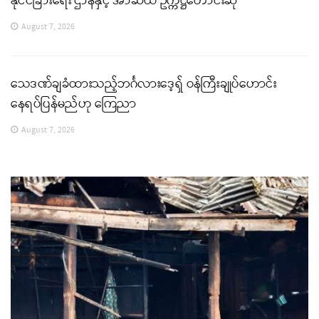
နိုင်ငံခြားရေး ဌာနနှင့် အာဆီယံ ဥက္ကဋ္ဌတောင်းဆို
August 7, 2026
သေဒဏ်ချခံထားသည့်ဘင်္ဂလားဒေ့ရှ် ဝန်ကြီးချုပ်ဟောင်း
နေရပ်ပြန်မည်ဟု ကြေညာ
August 7, 2026