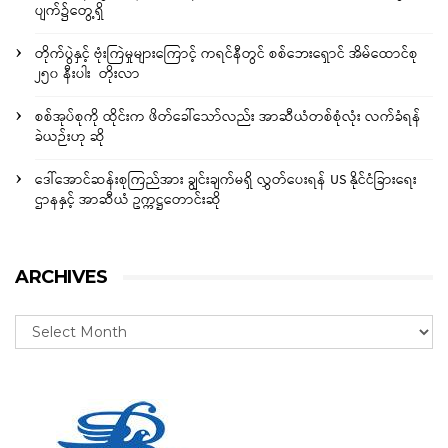
ပျက်၌တွေ့ရှိ
တိုက်ပွဲနှင့် ဗုံးကြဲမှုများကြောင့် ကရင်နီတွင် စစ်ဘေးရှောင် အိမ်ထောင်စု
၂၅၀ နီးပါး တိုးလာ
စစ်အုပ်စုကို ထိုင်းက ဖိတ်ခေါ်သော်လည်း အာဆီယံတစ်စုံလုံး လက်ခံရန်
ခဲယဉ်းဟု ဆို
ဒေါ်အောင်ဆန်းစုကြည်အား ချွင်းချက်မရှိ လွှတ်ပေးရန် US နိုင်ငံခြားရေး
ဌာနနှင့် အာဆီယံ ဥက္ကဋ္ဌတောင်းဆို
ARCHIVES