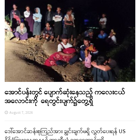
အောင်ပန်းတွင် ပျောက်ဆုံးနေသည့် ကလေးငယ်
အလောင်းကို ရေတွင်းပျက်၌တွေ့ရှိ
August 7, 2026
ဒေါ်အောင်ဆန်းစုကြည်အား ချွင်းချက်မရှိ လွှတ်ပေးရန် US