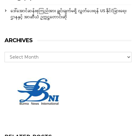
ဒေါ်အောင်ဆန်းစုကြည်အား ချွင်းချက်မရှိ လွှတ်ပေးရန် US နိုင်ငံခြားရေး
ဌာနနှင့် အာဆီယံ ဥက္ကဋ္ဌတောင်းဆို
ARCHIVES