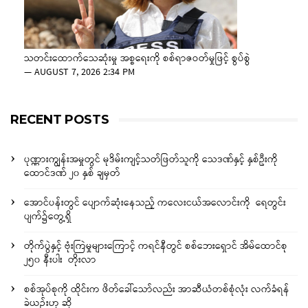
သတင်းထောက်သေဆုံးမှု အစ္စရေးကို စစ်ရာဇဝတ်မှုဖြင့် စွပ်စွဲ
—
AUGUST 7, 2026 2:34 PM
RECENT POSTS
ပုဏ္ဏားကျွန်းအမှုတွင် မုဒိမ်းကျင့်သတ်ဖြတ်သူကို သေဒဏ်နှင့် နှစ်ဦးကို
ထောင်ဒဏ် ၂၀ နှစ် ချမှတ်
အောင်ပန်းတွင် ပျောက်ဆုံးနေသည့် ကလေးငယ်အလောင်းကို ရေတွင်း
ပျက်၌တွေ့ရှိ
တိုက်ပွဲနှင့် ဗုံးကြဲမှုများကြောင့် ကရင်နီတွင် စစ်ဘေးရှောင် အိမ်ထောင်စု
၂၅၀ နီးပါး တိုးလာ
စစ်အုပ်စုကို ထိုင်းက ဖိတ်ခေါ်သော်လည်း အာဆီယံတစ်စုံလုံး လက်ခံရန်
ခဲယဉ်းဟု ဆို