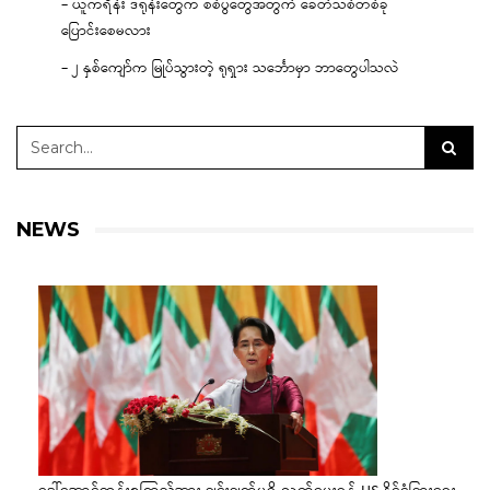
– ယူကရိန်း ဒရုန်းတွေက စစ်ပွဲတွေအတွက် ခေတ်သစ်တစ်ခု
ပြောင်းစေမလား
– ၂ နှစ်ကျော်က မြုပ်သွားတဲ့ ရုရှား သင်္ဘောမှာ ဘာတွေပါသလဲ
NEWS