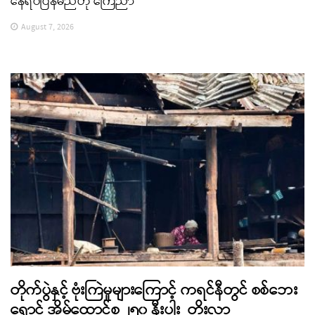
နေရပ်ပြန်မည်ဟု ကြေညာ
August 7, 2026
တိုက်ပွဲနှင့် ဗုံးကြဲမှုများကြောင့် ကရင်နီတွင် စစ်ဘေး
ရှောင် အိမ်ထောင်စု ၂၅၀ နီးပါး တိုးလာ