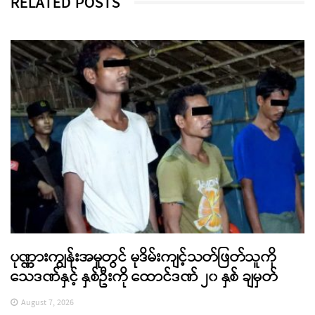
RELATED POSTS
ပုဏ္ဏားကျွန်းအမှုတွင် မုဒိမ်းကျင့်သတ်ဖြတ်သူကို
သေဒဏ်နှင့် နှစ်ဦးကို ထောင်ဒဏ် ၂၀ နှစ် ချမှတ်
August 7, 2026