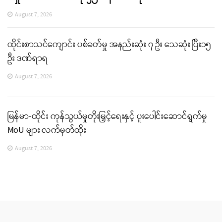
August 7, 2026
ထိုင်းစာသင်ကျောင်း ပစ်ခတ်မှု အနည်းဆုံး ၇ ဦး သေဆုံး ပြီး၁၅
ဦး ဒဏ်ရာရ
August 7, 2026
မြန်မာ-ထိုင်း ကုန်သွယ်မှုတိုးမြှင့်ရေးနှင့် ပူးပေါင်းဆောင်ရွက်မှု
MoU များ လက်မှတ်ထိုး
August 7, 2026