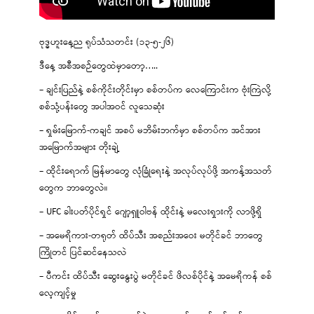
ဗုဒ္ဓဟူးနေ့ည ရုပ်သံသတင်း (၁၃-၅-၂၆)
ဒီနေ့ အစီအစဉ်တွေထဲမှာတော့…..
– ချင်းပြည်နဲ့ စစ်ကိုင်းတိုင်းမှာ စစ်တပ်က လေကြောင်းက ဗုံးကြဲလို့
စစ်သုံ့ပန်းတွေ အပါအဝင် လူသေဆုံး
– ရှမ်းမြောက်-ကချင် အစပ် မဘိမ်းဘက်မှာ စစ်တပ်က အင်အား
အမြောက်အများ တိုးချဲ့
– ထိုင်းရောက် မြန်မာတွေ လုံခြုံရေးနဲ့ အလုပ်လုပ်ဖို့ အကန့်အသတ်
တွေက ဘာတွေလဲ။
– UFC ခါးပတ်ပိုင်ရှင် ဂျော့ရှူဝါဗန် ထိုင်းနဲ့ မလေးရှားကို လာဖို့ရှိ
– အမေရိကား-တရုတ် ထိပ်သီး အစည်းအဝေး မတိုင်ခင် ဘာတွေ
ကြိုတင် ပြင်ဆင်နေသလဲ
– ပီကင်း ထိပ်သီး ဆွေးနွေးပွဲ မတိုင်ခင် ဖိလစ်ပိုင်နဲ့ အမေရိကန် စစ်
လေ့ကျင့်မှု