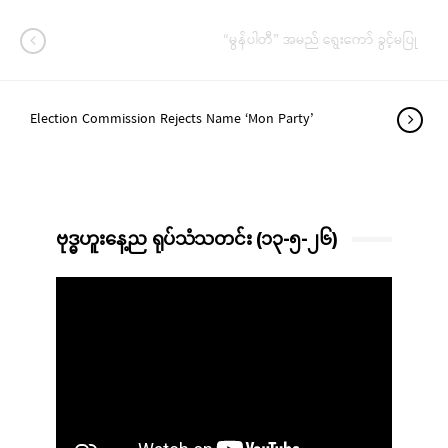
“မွန်ပါတီ” အမည် ရွေးကော် ခွင့်မပြု
Election Commission Rejects Name ‘Mon Party’
ဗုဒ္ဓဟူးနေ့ည ရုပ်သံသတင်း (၁၃-၅-၂၆)