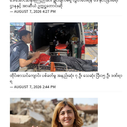
ဒေါ်အောင်ဆန်းစုကြည်အား ချွင်းချက်မရှိ လွှတ်ပေးရန် US နိုင်ငံခြားရေး
ဌာနနှင့် အာဆီယံ ဥက္ကဋ္ဌတောင်းဆို
—
AUGUST 7, 2026 4:27 PM
ထိုင်းစာသင်ကျောင်း ပစ်ခတ်မှု အနည်းဆုံး ၇ ဦး သေဆုံး ပြီး၁၅ ဦး ဒဏ်ရာ
ရ
—
AUGUST 7, 2026 2:44 PM