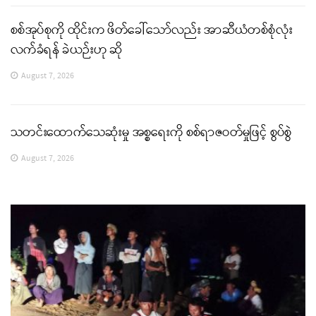
စစ်အုပ်စုကို ထိုင်းက ဖိတ်ခေါ်သော်လည်း အာဆီယံတစ်စုံလုံး
လက်ခံရန် ခဲယဉ်းဟု ဆို
August 7, 2026
သတင်းထောက်သေဆုံးမှု အစ္စရေးကို စစ်ရာဇဝတ်မှုဖြင့် စွပ်စွဲ
August 7, 2026