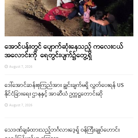
အောင်ပန်းတွင် ပျောက်ဆုံးနေသည့် ကလေးငယ်
အလောင်းကို ရေတွင်းပျက်၌တွေ့ရှိ
August 7, 2026
ဒေါ်အောင်ဆန်းစုကြည်အား ချွင်းချက်မရှိ လွှတ်ပေးရန် US
နိုင်ငံခြားရေး ဌာနနှင့် အာဆီယံ ဥက္ကဋ္ဌတောင်းဆို
August 7, 2026
သေဒဏ်ချခံထားသည့်ဘင်္ဂလားဒေ့ရှ် ဝန်ကြီးချုပ်ဟောင်း