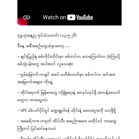
ဗုဒ္ဓဟူးနေ့ည ရုပ်သံသတင်း (၁၃-၅-၂၆)
ဒီနေ့ အစီအစဉ်တွေထဲမှာတော့…..
– ချင်းပြည်နဲ့ စစ်ကိုင်းတိုင်းမှာ စစ်တပ်က လေကြောင်းက ဗုံးကြဲလို့
စစ်သုံ့ပန်းတွေ အပါအဝင် လူသေဆုံး
– ရှမ်းမြောက်-ကချင် အစပ် မဘိမ်းဘက်မှာ စစ်တပ်က အင်အား
အမြောက်အများ တိုးချဲ့
– ထိုင်းရောက် မြန်မာတွေ လုံခြုံရေးနဲ့ အလုပ်လုပ်ဖို့ အကန့်အသတ်
တွေက ဘာတွေလဲ။
– UFC ခါးပတ်ပိုင်ရှင် ဂျော့ရှူဝါဗန် ထိုင်းနဲ့ မလေးရှားကို လာဖို့ရှိ
– အမေရိကား-တရုတ် ထိပ်သီး အစည်းအဝေး မတိုင်ခင် ဘာတွေ
ကြိုတင် ပြင်ဆင်နေသလဲ