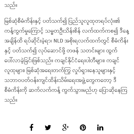
သည်။
မြစ်ဆုံစီမံကိန်းနှင့် ပတ်သက်၍ ပြည်သူလူထုတရပ်လုံး၏
ကန့်ကွက်မှုကြောင့် သမ္မတဦးသိန်းစိန် လက်ထက်ကစ၍ ဒီနေ့
အချိန်ထိ ရပ်ဆိုင်းခဲ့ရာ၊ NLD အစိုးရလက်ထက်တွင် စီမံကိန်း
နှင့် ပတ်သက်၍ လုပ်ဆောင်ဖို့ တဖန် သတင်းများ ထွက်
ပေါ်လာခဲ့ခြင်းဖြစ်သည်။ ကချင်နိုင်ငံရေးပါတီများ၊ ကချင်
လူထုများ၊ မြစ်ဆုံအရေးတက်ကြွ လှုပ်ရှားနေသူများနှင့်
သဘာဝပတ်ဝန်းကျင်ထိန်းသိမ်းရေးအဖွဲ့တွေကတော့ ဒီ
စီမံကိန်းကို ဆက်လက်ကန့် ကွက်သွားမည်ဟု ပြောဆိုနေကြ
သည်။