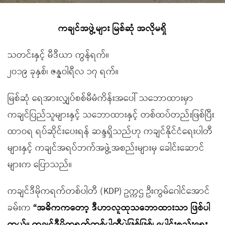
ကချင်အဖွဲ့များ မြစ်ဆုံ အလိုမရှိ
သတင်းနှင့် မီဒီယာ ကွန်ရက်။
၂၀၁၉ ခုနှစ်၊ ဇန္နဝါရီလ ၁၇ ရက်။
မြစ်ဆုံ ရေအားလျှပ်စစ်မီမံကိန်းအပေါ် သဘောထားမှာ
ကချင်ပြည်သူများနှင့် သဘောထားနှင့် တစ်ထပ်တည်းဖြစ်ပြီး
ထာဝရ ရပ်ဆိုင်းပေးရန် ဆန္ဒရှိသည်ဟု ကချင်နိုင်ငံရေးပါတီ
များနှင့် ကချင်အရပ်ဘက်အဖွဲ့အစည်းများမှ ခေါင်းဆောင်
များက ပြောသည်။
ကချင်ဒီမိုကရက်တစ်ပါတီ (KDP) ဥက္ကဌ ဦးကွမ်ဂေါင်အောင်
ခမ်းက
“အဓိကကတော့ ဒီဟာလူထုသဘောထားသာ ဖြစ်ပါ
တယ်။ ကချင်ဒီမိုကရက်တစ်ပါတီပဲဖြစ်ဖြစ်၊ ပေါင်းစည်းရေး