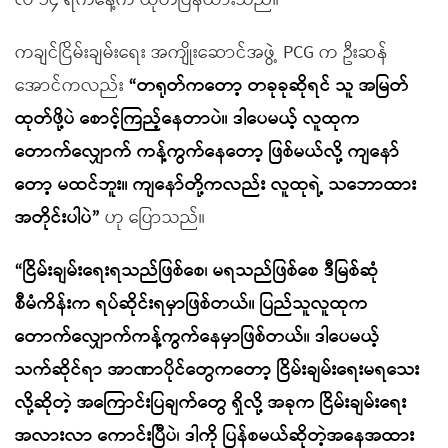
လ ၁၄ ရက်နေ့က ထုတ်ပြန်ထားသည်။
ကချင်ငြိမ်းချမ်းရေး အကျိုးဆောင်အဖွဲ့ PCG က ဦးဆန်
အောင်ကလည်း
“တရုတ်ကတော့ တခုခုဆိုရင် သူ အမြတ်
ထုတ်ဖို့ပဲ စောင့်ကြည့်နေတာပဲ။ ဒါပေမယ့် လူထုက
တောက်လျှောက် ကန့်ကွက်နေတော့ ဖြစ်မယ်လို့ ကျနော်
တော့ မထင်ဘူး။ ကျနော်တို့ကလည်း လူထုရဲ့ သဘောထား
အတိုင်းပါပဲ”
ဟု ပြောသည်။
“ငြိမ်းချမ်းရေးရသည်ဖြစ်စေ၊ မရသည်ဖြစ်စေ ဒီမြစ်ဆုံ
စီမံကိန်းက ရပ်ဆိုင်းရမှာဖြစ်တယ်။ ပြည်သူလူထုက
တောက်လျှောက်ကန့်ကွက်နေမှာဖြစ်တယ်။ ဒါပေမယ့်
သက်ဆိုင်ရာ အာဏာပိုင်တွေကတော့ ငြိမ်းချမ်းရေးမရသေး
လို့ဆိုတဲ့ အကြောင်းပြချက်တွေ ရှိလို့ အခုက ငြိမ်းချမ်းရေး
အလားလာ ကောင်းပြီပဲ၊ ဒါကို ပြန်စမယ်ဆိုတဲ့အနေအထား