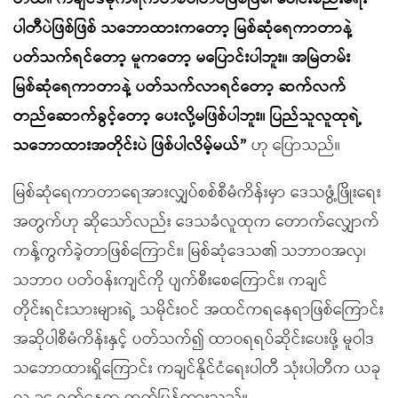
ပါတီပဲဖြစ်ဖြစ် သဘောထားကတော့ မြစ်ဆုံရေကာတာနဲ့
ပတ်သက်ရင်တော့ မူကတော့ မပြောင်းပါဘူး။ အမြဲတမ်း
မြစ်ဆုံရေကာတာနဲ့ ပတ်သက်လာရင်တော့ ဆက်လက်
တည်ဆောက်ခွင့်တော့ ပေးလို့မဖြစ်ပါဘူး။ ပြည်သူလူထုရဲ့
သဘောထားအတိုင်းပဲ ဖြစ်ပါလိမ့်မယ်”
ဟု ပြောသည်။
မြစ်ဆုံရေကာတာရေအားလျှပ်စစ်စီမံကိန်းမှာ ဒေသဖွံ့ဖြိုးရေး
အတွက်ဟု ဆိုသော်လည်း ဒေသခံလူထုက တောက်လျှောက်
ကန့်ကွက်ခဲ့တာဖြစ်ကြောင်း၊ မြစ်ဆုံဒေသ၏ သဘာဝအလှ၊
သဘာ၀ ပတ်ဝန်းကျင်ကို ပျက်စီးစေကြောင်း၊ ကချင်
တိုင်းရင်းသားများရဲ့ သမိုင်းဝင် အထင်ကရနေရာဖြစ်ကြောင်း
အဆိုပါစီမံကိန်းနှင့် ပတ်သက်၍ ထာဝရရပ်ဆိုင်းပေးဖို့ မူဝါဒ
သဘောထားရှိကြောင်း ကချင်နိုင်ငံရေးပါတီ သုံးပါတီက ယခု