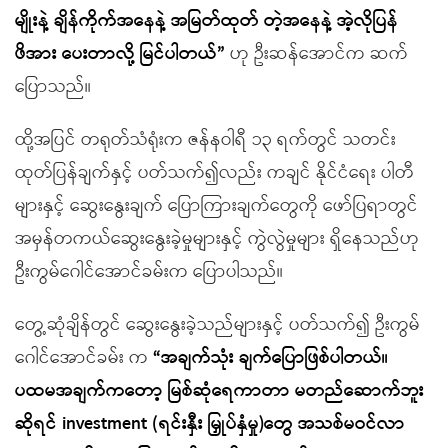
မျိုးနဲ့ ချိန်ကိုက်အနေနဲ့ အမြတ်ထုတ် တဲ့အနေနဲ့ အဲ့လိုပြန်
ဖိအား ပေးတာလို့ မြင်ပါတယ်”
ဟု ဦးဆန်အောင်က ဆက်
ပြောသည်။
ထို့အပြင် တရုတ်သံရုံးက ဇန်နဝါရီ ၁၃ ရက်တွင် သတင်း
ထုတ်ပြန်ချက်နှင့် ပတ်သက်၍လည်း ကချင် နိုင်ငံရေး ပါတီ
များနှင့် ဆွေးနွေးချက် ပြောကြားချက်တွေကို ဖော်ပြရာတွင်
အမှန်တကယ်ဆွေးနွေးခဲ့မှုများနှင့် ကွဲလွဲမှုများ ရှိနေသည်ဟု
ဦးကွမ်ဂေါင်အောင်ခမ်းက ပြောပါသည်။
တွေ့ဆုံချိန်တွင် ဆွေးနွေးခဲ့သည်များနှင့် ပတ်သက်၍ ဦးကွမ်
ဂေါင်အောင်ခမ်း က
“အချက်သုံး ချက်ပြောဖြစ်ပါတယ်။
ပထမအချက်ကတော့ မြစ်ဆုံရေကာတာ မတည်ဆောက်ဘူး
ဆိုရင် investment (ရင်းနှီး မြှုပ်နှံမှု)တွေ အသစ်မဝင်လာ