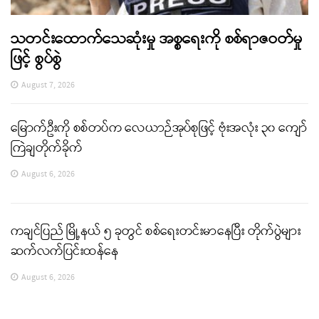
သတင်းထောက်သေဆုံးမှု အစ္စရေးကို စစ်ရာဇဝတ်မှု
ဖြင့် စွပ်စွဲ
August 7, 2026
မြောက်ဦးကို စစ်တပ်က လေယာဉ်အုပ်စုဖြင့် ဗုံးအလုံး ၃၀ ကျော်
ကြဲချတိုက်ခိုက်
August 6, 2026
ကချင်ပြည် မြို့နယ် ၅ ခုတွင် စစ်ရေးတင်းမာနေပြီး တိုက်ပွဲများ
ဆက်လက်ပြင်းထန်နေ
August 6, 2026