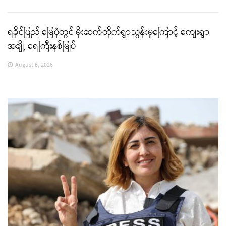
ရခိုင်ပြည် မြေပုံတွင် မိုးဆက်တိုက်ရွာသွန်းမှုကြောင့် ကျေးရွာ
အချို့ ရေကြီးနစ်မြုပ်
August 6, 2026