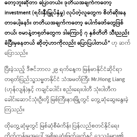
တော့ဘူးဆိုတာ ပြောတယ်။ ဒုတိယအချက်ကတော့
investment (ရင်းနှီးမြှုပ်နှံမှု) လုပ်တဲ့လူတွေက စိတ်ဆိုးနေ
တာပေါ့နော်။ တတိယအချက်ကတော့ ပေါက်ဖော်တွေဖြစ်
တယ်၊ ဗမာနဲ့တရုတ်တွေက ဒါကြောင့် ၇ နှစ်တိတိ သီးညည်း
ခံပြီးမှနေတယ် ဆိုတဲ့ဟာကိုလည်း ပြောပြပါတယ်”
ဟု ဆက်
ပြောသည်။
ပြီးခဲ့သည့် ဒီဇင်ဘာလ ၂၉ ရက်နေ့က မြန်မာနိုင်ငံဆိုင်ရာ
တရုတ်ပြည်သူ့သမ္မတနိုင်ငံ သံအမတ်ကြီး Mr.Hong Liang
(ဟုန်လျန်)နှင့် ကချင်ပေါင်း စည်းရေးပါတီ သုံးပါတီက
ခေါင်းဆောင်သုံးဦးတို့ မြစ်ကြီးနားမြို့တွင် တွေ့ဆုံဆွေးနွေးခဲ့
ကြသည်။
ထိုတွေ့ဆုံမှုတွင် မြစ်ဆုံစီမံကိန်း ပြန်လည်စတင်နိုင်ရေး
တိုက်တွန်းမှုအပေါ် အစိုးရဆုံးဖြတ်ချက်နှင့် ဒေသခံများ၏