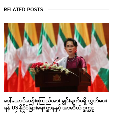
RELATED POSTS
ဒေါ်အောင်ဆန်းစုကြည်အား ချွင်းချက်မရှိ လွှတ်ပေး
ရန် US နိုင်ငံခြားရေး ဌာနနှင့် အာဆီယံ ဥက္ကဋ္ဌ