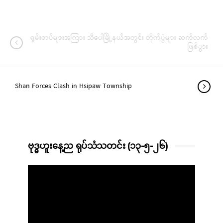
ရှမ်းတပ်များအကြား သီပေါမြို့နယ်အတွင်း တိုက်ပွဲများ ဆက်လက်
ဖြစ်ပွား
Shan Forces Clash in Hsipaw Township
ဗုဒ္ဓဟူးနေ့ည ရုပ်သံသတင်း (၁၃-၅-၂၆)