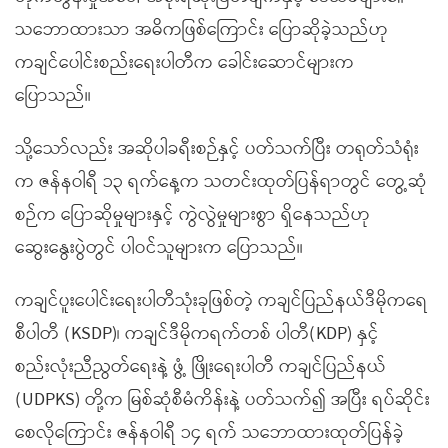
သဘောထားသာ အဓိကဖြစ်ကြောင်း ပြောဆိုခဲ့သည်ဟု
ကချင်ပေါင်းစည်းရေးပါတီက ခေါင်းဆောင်များက
ပြောသည်။
သို့သော်လည်း အဆိုပါခရီးစဉ်နှင့် ပတ်သက်ပြီး တရုတ်သံရုံး
က ဇန်နဝါရီ ၁၃ ရက်နေ့က သတင်းထုတ်ပြန်ရာတွင် တွေ့ဆုံ
စဉ်က ပြောဆိုမှုများနှင့် ကွဲလွဲမှုများစွာ ရှိနေသည်ဟု
ဆွေးနွေးပွဲတွင် ပါဝင်သူများက ပြောသည်။
ကချင်ပူးပေါင်းရေးပါတီသုံးခုဖြစ်တဲ့ ကချင်ပြည်နယ်ဒီမိုကရေ
စီပါတီ (KSDP)၊ ကချင်ဒီမိုကရက်တစ် ပါတီ(KDP) နှင့်
စည်းလုံးညီညွတ်ရေးနဲ့ ဖွံ့ ဖြိုးရေးပါတီ ကချင်ပြည်နယ်
(UDPKS) တို့က မြစ်ဆုံစီမံကိန်းနဲ့ ပတ်သက်၍ အပြီး ရပ်ဆိုင်း
စေလိုကြောင်း ဇန်နဝါရီ ၁၄ ရက် သဘောထားထုတ်ပြန်ခဲ့