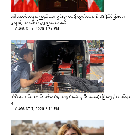
ဒေါ်အောင်ဆန်းစုကြည်အား ချွင်းချက်မရှိ လွှတ်ပေးရန် US နိုင်ငံခြားရေး
ဌာနနှင့် အာဆီယံ ဥက္ကဋ္ဌတောင်းဆို
—
AUGUST 7, 2026 4:27 PM
ထိုင်းစာသင်ကျောင်း ပစ်ခတ်မှု အနည်းဆုံး ၇ ဦး သေဆုံး ပြီး၁၅ ဦး ဒဏ်ရာ
ရ
—
AUGUST 7, 2026 2:44 PM