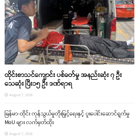
ထိုင်းစာသင်ကျောင်း ပစ်ခတ်မှု အနည်းဆုံး ၇ ဦး
သေဆုံး ပြီး၁၅ ဦး ဒဏ်ရာရ
August 7, 2026
မြန်မာ-ထိုင်း ကုန်သွယ်မှုတိုးမြှင့်ရေးနှင့် ပူးပေါင်းဆောင်ရွက်မှု
MoU များ လက်မှတ်ထိုး
August 7, 2026