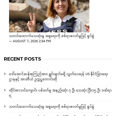
သတင်းထောက်သေဆုံးမှု အစ္စရေးကို စစ်ရာဇဝတ်မှုဖြင့် စွပ်စွဲ
—
AUGUST 7, 2026 2:34 PM
RECENT POSTS
ဒေါ်အောင်ဆန်းစုကြည်အား ချွင်းချက်မရှိ လွှတ်ပေးရန် US နိုင်ငံခြားရေး
ဌာနနှင့် အာဆီယံ ဥက္ကဋ္ဌတောင်းဆို
ထိုင်းစာသင်ကျောင်း ပစ်ခတ်မှု အနည်းဆုံး ၇ ဦး သေဆုံး ပြီး၁၅ ဦး ဒဏ်ရာ
ရ
သတင်းထောက်သေဆုံးမှု အစ္စရေးကို စစ်ရာဇဝတ်မှုဖြင့် စွပ်စွဲ