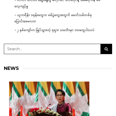
– ပီကင်း ထိပ်သီး ဆွေးနွေးပွဲ မတိုင်ခင် ဖိလစ်ပိုင်နဲ့ အမေရိကန် စစ်
လေ့ကျင့်မှု
– ယူကရိန်း ဒရုန်းတွေက စစ်ပွဲတွေအတွက် ခေတ်သစ်တစ်ခု
ပြောင်းစေမလား
– ၂ နှစ်ကျော်က မြုပ်သွားတဲ့ ရုရှား သင်္ဘောမှာ ဘာတွေပါသလဲ
NEWS