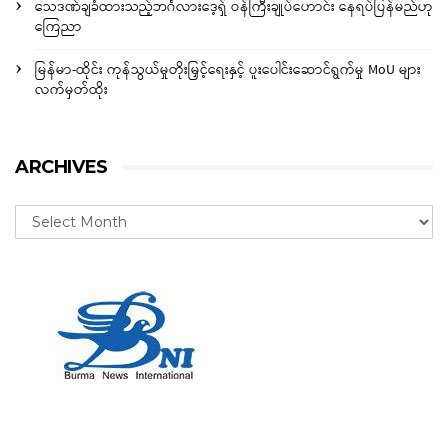
သေဒဏ်ချခံထားသည့်ဘင်္ဂလားဒေ့ရှ် ဝန်ကြီးချုပ်ဟောင်း နေရပ်ပြန်မည်ဟု
ကြေညာ
မြန်မာ-ထိုင်း ကုန်သွယ်မှုတိုးမြှင့်ရေးနှင့် ပူးပေါင်းဆောင်ရွက်မှု MoU များ
လက်မှတ်ထိုး
ARCHIVES