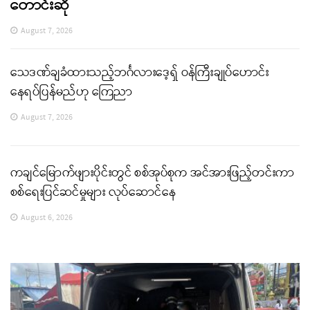
တောင်းဆို
August 7, 2026
သေဒဏ်ချခံထားသည့်ဘင်္ဂလားဒေ့ရှ် ဝန်ကြီးချုပ်ဟောင်း
နေရပ်ပြန်မည်ဟု ကြေညာ
August 7, 2026
ကချင်မြောက်ဖျားပိုင်းတွင် စစ်အုပ်စုက အင်အားဖြည့်တင်းကာ
စစ်ရေးပြင်ဆင်မှုများ လုပ်ဆောင်နေ
August 6, 2026