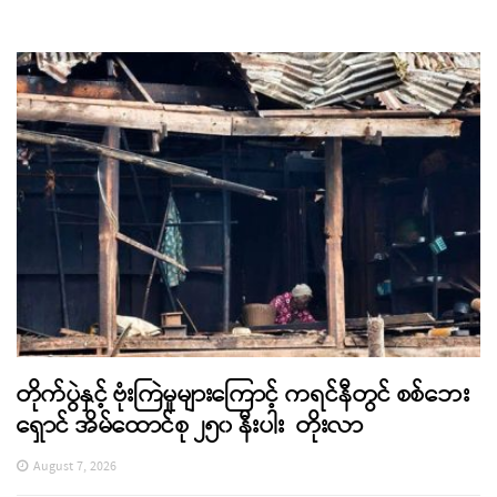
တိုက်ပွဲနှင့် ဗုံးကြဲမှုများကြောင့် ကရင်နီတွင် စစ်ဘေး
ရှောင် အိမ်ထောင်စု ၂၅၀ နီးပါး တိုးလာ
August 7, 2026