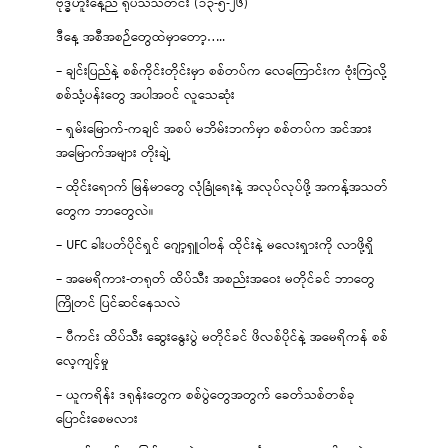
ဗုဒ္ဓဟူးနေ့ည ရုပ်သံသတင်း (၁၃-၅-၂၆)
ဒီနေ့ အစီအစဉ်တွေထဲမှာတော့…..
– ချင်းပြည်နဲ့ စစ်ကိုင်းတိုင်းမှာ စစ်တပ်က လေကြောင်းက ဗုံးကြဲလို့
စစ်သုံ့ပန်းတွေ အပါအဝင် လူသေဆုံး
– ရှမ်းမြောက်-ကချင် အစပ် မဘိမ်းဘက်မှာ စစ်တပ်က အင်အား
အမြောက်အများ တိုးချဲ့
– ထိုင်းရောက် မြန်မာတွေ လုံခြုံရေးနဲ့ အလုပ်လုပ်ဖို့ အကန့်အသတ်
တွေက ဘာတွေလဲ။
– UFC ခါးပတ်ပိုင်ရှင် ဂျော့ရှူဝါဗန် ထိုင်းနဲ့ မလေးရှားကို လာဖို့ရှိ
– အမေရိကား-တရုတ် ထိပ်သီး အစည်းအဝေး မတိုင်ခင် ဘာတွေ
ကြိုတင် ပြင်ဆင်နေသလဲ
– ပီကင်း ထိပ်သီး ဆွေးနွေးပွဲ မတိုင်ခင် ဖိလစ်ပိုင်နဲ့ အမေရိကန် စစ်
လေ့ကျင့်မှု
– ယူကရိန်း ဒရုန်းတွေက စစ်ပွဲတွေအတွက် ခေတ်သစ်တစ်ခု
ပြောင်းစေမလား