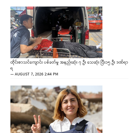
ထိုင်းစာသင်ကျောင်း ပစ်ခတ်မှု အနည်းဆုံး ၇ ဦး သေဆုံး ပြီး၁၅ ဦး ဒဏ်ရာ
ရ
—
AUGUST 7, 2026 2:44 PM