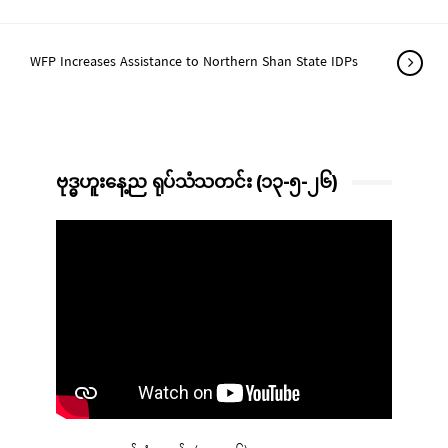
WFP Increases Assistance to Northern Shan State IDPs
ဗုဒ္ဓဟူးနေ့ည ရုပ်သံသတင်း (၁၃-၅-၂၆)