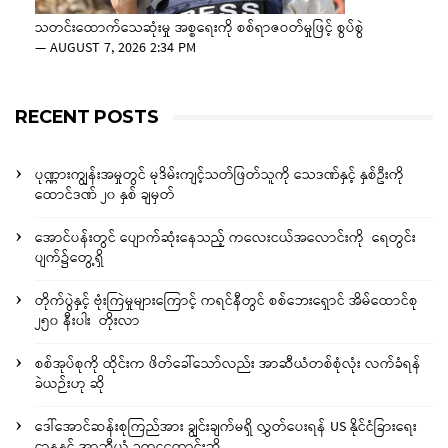
သတင်းထောက်သေဆုံးမှု အစ္စရေးကို စစ်ရာဇဝတ်မှုဖြင့် စွပ်စွဲ
—
AUGUST 7, 2026 2:34 PM
RECENT POSTS
ပုဏ္ဏားကျွန်းအမှုတွင် မုဒိမ်းကျင့်သတ်ဖြတ်သူကို သေဒဏ်နှင့် နှစ်ဦးကို
ထောင်ဒဏ် ၂၀ နှစ် ချမှတ်
အောင်ပန်းတွင် ပျောက်ဆုံးနေသည့် ကလေးငယ်အလောင်းကို ရေတွင်း
ပျက်၌တွေ့ရှိ
တိုက်ပွဲနှင့် ဗုံးကြဲမှုများကြောင့် ကရင်နီတွင် စစ်ဘေးရှောင် အိမ်ထောင်စု
၂၅၀ နီးပါး တိုးလာ
စစ်အုပ်စုကို ထိုင်းက ဖိတ်ခေါ်သော်လည်း အာဆီယံတစ်စုံလုံး လက်ခံရန်
ခဲယဉ်းဟု ဆို
ဒေါ်အောင်ဆန်းစုကြည်အား ချွင်းချက်မရှိ လွှတ်ပေးရန် US နိုင်ငံခြားရေး
ဌာနနှင့် အာဆီယံ ဥက္ကဋ္ဌတောင်းဆို