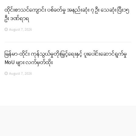
ထိုင်းစာသင်ကျောင်း ပစ်ခတ်မှု အနည်းဆုံး ၇ ဦး သေဆုံး ပြီး၁၅
ဦး ဒဏ်ရာရ
August 7, 2026
မြန်မာ-ထိုင်း ကုန်သွယ်မှုတိုးမြှင့်ရေးနှင့် ပူးပေါင်းဆောင်ရွက်မှု
MoU များ လက်မှတ်ထိုး
August 7, 2026