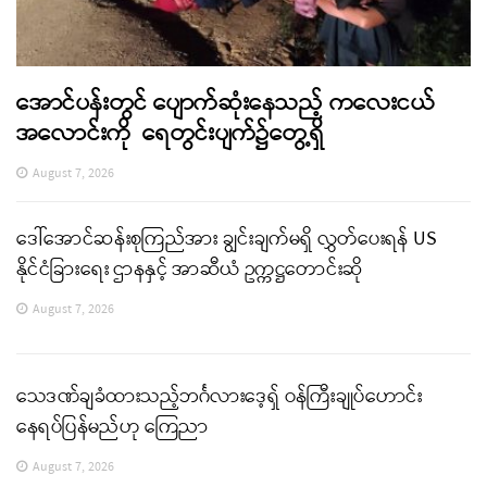
အောင်ပန်းတွင် ပျောက်ဆုံးနေသည့် ကလေးငယ်
အလောင်းကို ရေတွင်းပျက်၌တွေ့ရှိ
August 7, 2026
ဒေါ်အောင်ဆန်းစုကြည်အား ချွင်းချက်မရှိ လွှတ်ပေးရန် US
နိုင်ငံခြားရေး ဌာနနှင့် အာဆီယံ ဥက္ကဋ္ဌတောင်းဆို
August 7, 2026
သေဒဏ်ချခံထားသည့်ဘင်္ဂလားဒေ့ရှ် ဝန်ကြီးချုပ်ဟောင်း
နေရပ်ပြန်မည်ဟု ကြေညာ
August 7, 2026