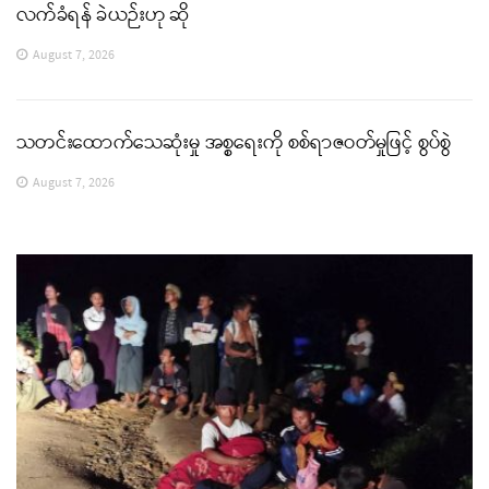
လက်ခံရန် ခဲယဉ်းဟု ဆို
August 7, 2026
သတင်းထောက်သေဆုံးမှု အစ္စရေးကို စစ်ရာဇဝတ်မှုဖြင့် စွပ်စွဲ
August 7, 2026