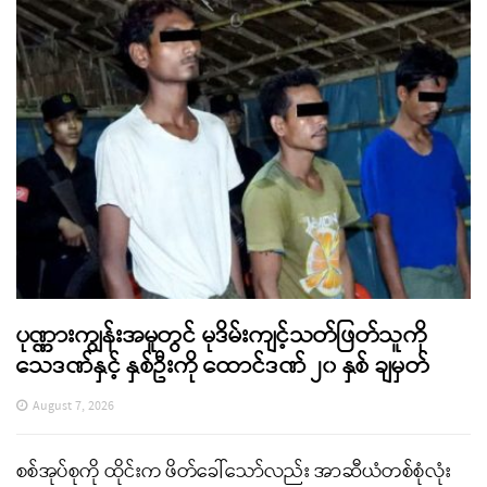
ပုဏ္ဏားကျွန်းအမှုတွင် မုဒိမ်းကျင့်သတ်ဖြတ်သူကို
သေဒဏ်နှင့် နှစ်ဦးကို ထောင်ဒဏ် ၂၀ နှစ် ချမှတ်
August 7, 2026
စစ်အုပ်စုကို ထိုင်းက ဖိတ်ခေါ်သော်လည်း အာဆီယံတစ်စုံလုံး