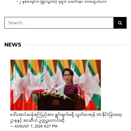
– ၂ နှစ်ကျော်က မြုပ်သွားတဲ့ ရုရှား သင်္ဘောမှာ ဘာတွေပါသလဲ
NEWS
ဒေါ်အောင်ဆန်းစုကြည်အား ချွင်းချက်မရှိ လွှတ်ပေးရန် US နိုင်ငံခြားရေး
ဌာနနှင့် အာဆီယံ ဥက္ကဋ္ဌတောင်းဆို
—
AUGUST 7, 2026 4:27 PM