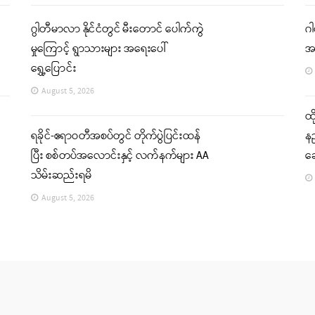
ဂွါတီမာလာ နိုင်ငံတွင် မီးတောင် ပေါက်ကွဲ
ဂါ
မှုကြောင့် ရွာသားများ အရေးပေါ်
အ
ရွှေ့ပြောင်း
August 5, 2026
ထိ
ရခိုင်-ဧရာဝတီအစပ်တွင် တိုက်ပွဲပြင်းထန်
နည
ပြီး စစ်တပ်အလောင်းနှင့် လက်နက်များ AA
ဆ
သိမ်းဆည်းရမိ
August 5, 2026