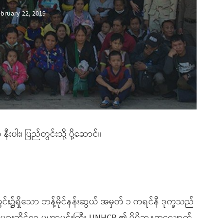
bruary 22, 2019
းပါး၊ ပြည်တွင်းသို့ ပို့ဆောင်။
်း၌ရှိသော ဘန့်မိုင်နန်းဆွယ် အမှတ် ၁ ကရင်နီ ဒုက္ခသည်