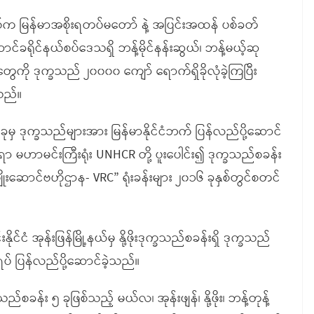
စ်က မြန်မာအစိုးရတပ်မတော် နဲ့ အပြင်းအထန် ပစ်ခတ်
ောင်ခရိုင်နယ်စပ်ဒေသရှိ ဘန့်မိုင်နန်းဆွယ်၊ ဘန့်မယ့်ဆု
ေကို ဒုက္ခသည် ၂၀၀၀၀ ကျော် ရောက်ရှိခိုလုံခဲ့ကြပြီး
သည်။
 ခုမှ ဒုက္ခသည်များအား မြန်မာနိုင်ငံဘက် ပြန်လည်ပို့ဆောင်
်ရာ မဟာမင်းကြီးရုံး UNHCR တို့ ပူးပေါင်း၍ ဒုက္ခသည်စခန်း
းဆောင်ဗဟိုဌာန- VRC” ရုံးခန်းများ ၂၀၁၆ ခုနှစ်တွင်စတင်
ငံ အုန်းဖြန်မြို့နယ်မှ နို့ဖိုးဒုက္ခသည်စခန်းရှိ ဒုက္ခသည်
် ပြန်လည်ပို့ဆောင်ခဲ့သည်။
န်း ၅ ခုဖြစ်သည့် မယ်လ၊ အုန်းဖျန်၊ နို့ဖိုး၊ ဘန့်တုန့်