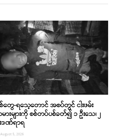
စ်တွေ-ရသေ့တောင် အစပ်တွင် ငါးဖမ်း
မားများကို စစ်တပ်ပစ်ခတ်၍ ၁ ဦးသေ၊ ၂
းဒဏ်ရာရ
August 5, 2026