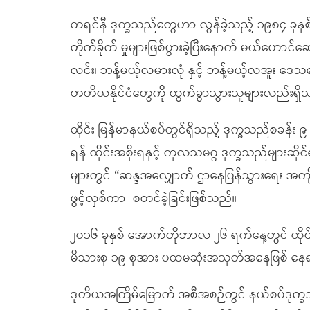
ကရင်နီ ဒုက္ခသည်တွေဟာ လွန်ခဲ့သည့် ၁၉၈၄ ခုနှ
တိုက်ခိုက် မှုများဖြစ်ပွားခဲ့ပြီးနောက် မယ်ဟောင်ဆ
လင်း၊ ဘန့်မယ့်လမားလုံ နှင့် ဘန့်မယ့်လအူး ဒေသတွ
တတိယနိုင်ငံတွေကို ထွက်ခွာသွားသူများလည်းရှိ
ထိုင်း မြန်မာနယ်စပ်တွင်ရှိသည့် ဒုက္ခသည်စခန်း ၉
ရန် ထိုင်းအစိုးရနှင့် ကုလသမဂ္ဂ ဒုက္ခသည်များဆိုင
များတွင် “ဆန္ဒအလျှောက် ဌာနေပြန်သွားရေး အကျို
ဖွင့်လှစ်ကာ စတင်ခဲ့ခြင်းဖြစ်သည်။
၂ဝ၁၆ ခုနှစ် အောက်တိုဘာလ ၂၆ ရက်နေ့တွင် ထိုင်းနိုင်
မိသားစု ၁၉ စုအား ပထမဆုံးအသုတ်အနေဖြစ် နေရပ
ဒုတိယအကြိမ်မြောက် အစီအစဉ်တွင် နယ်စပ်ဒုက္ခသည်စခ