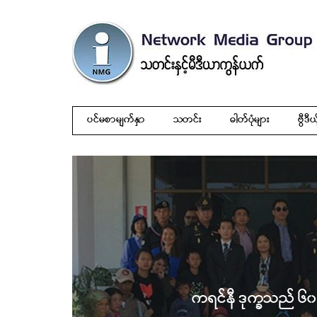
ပင်မစာမျက်နှာ
သတင်း
ဓါတ်ပုံများ
ဗွီဒီယ
ကရင်နီ ဒုက္ခသည် ၆၀ နီ