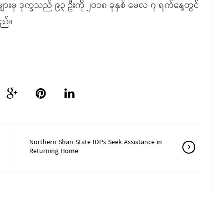
းများမှ ဒုက္ခသည် ၉၃ ဦးကို ၂ဝ၁၈ ခုနှစ် မေလ ၇ ရက်နေ့တွင်
သည်။
Northern Shan State IDPs Seek Assistance in
Returning Home