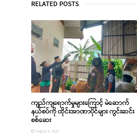
RELATED POSTS
ကျည်ကျရောက်မှုများကြောင့် မဲဆောက်
နယ်စပ်ကို ထိုင်းအာဏာပိုင်များ ကွင်းဆင်း
စစ်ဆေး
August 5, 2026