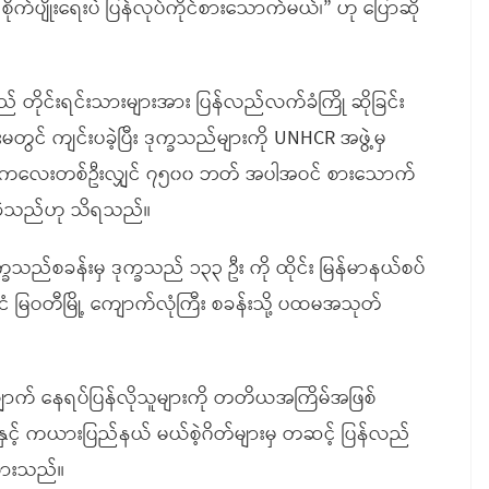
 စိုက်ပျိုးရေးပဲ ပြန်လုပ်ကိုင်စားသောက်မယ်၊” ဟု ပြောဆို
 တိုင်းရင်းသားများအား ပြန်လည်လက်ခံကြို ဆိုခြင်း
ွင် ကျင်းပခဲ့ပြီး ဒုက္ခသည်များကို UNHCR အဖွဲ့မှ
ှင့် ကလေးတစ်ဦးလျှင် ၇၅၀၀ ဘတ် အပါအဝင် စားသောက်
ပခဲ့သည်ဟု သိရသည်။
်စခန်းမှ ဒုက္ခသည် ၁၃၃ ဦး ကို ထိုင်း မြန်မာနယ်စပ်
ံ မြဝတီမြို့ ကျောက်လုံကြီး စခန်းသို့ ပထမအသုတ်
ှောက် နေရပ်ပြန်လိုသူများကို တတိယအကြိမ်အဖြစ်
ှင့် ကယားပြည်နယ် မယ်စဲ့ဂိတ်များမှ တဆင့် ပြန်လည်
ထားသည်။