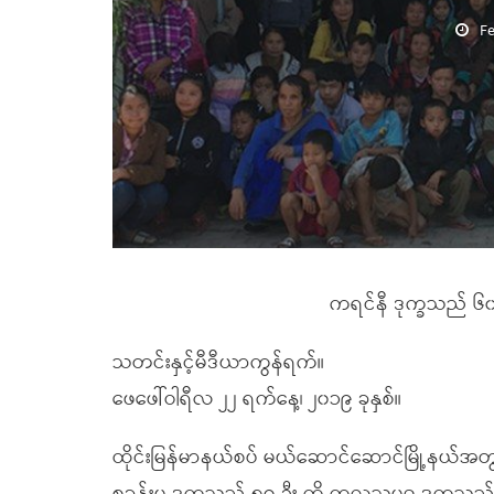
Fe
ကရင်နီ ဒုက္ခသည် ၆၀ နီ
သတင်းနှင့်မီဒီယာကွန်ရက်။
ဖေဖေါ်ဝါရီလ ၂၂ ရက်နေ့၊ ၂၀၁၉ ခုနှစ်။
ထိုင်းမြန်မာနယ်စပ် မယ်ဆောင်ဆောင်မြို့နယ်အတွင