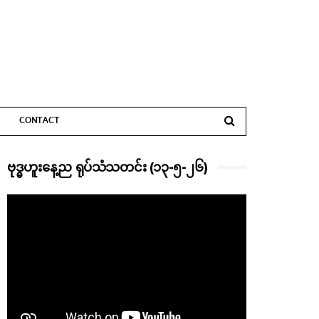
CONTACT
ဗုဒ္ဓဟူးနေ့ည ရုပ်သံသတင်း (၁၃-၅-၂၆)