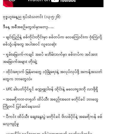
ဗုဒ္ဓဟူးနေ့ည ရုပ်သံသတင်း (၁၃-၅-၂၆)
ဒီနေ့ အစီအစဉ်တွေထဲမှာတော့…..
– ချင်းပြည်နဲ့ စစ်ကိုင်းတိုင်းမှာ စစ်တပ်က လေကြောင်းက ဗုံးကြဲလို့
စစ်သုံ့ပန်းတွေ အပါအဝင် လူသေဆုံး
– ရှမ်းမြောက်-ကချင် အစပ် မဘိမ်းဘက်မှာ စစ်တပ်က အင်အား
အမြောက်အများ တိုးချဲ့
– ထိုင်းရောက် မြန်မာတွေ လုံခြုံရေးနဲ့ အလုပ်လုပ်ဖို့ အကန့်အသတ်
တွေက ဘာတွေလဲ။
– UFC ခါးပတ်ပိုင်ရှင် ဂျော့ရှူဝါဗန် ထိုင်းနဲ့ မလေးရှားကို လာဖို့ရှိ
– အမေရိကား-တရုတ် ထိပ်သီး အစည်းအဝေး မတိုင်ခင် ဘာတွေ
ကြိုတင် ပြင်ဆင်နေသလဲ
– ပီကင်း ထိပ်သီး ဆွေးနွေးပွဲ မတိုင်ခင် ဖိလစ်ပိုင်နဲ့ အမေရိကန် စစ်
လေ့ကျင့်မှု