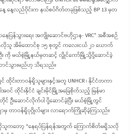
ည်များဆိုင်ရာ မဟာမင်းကြီး UNHCR ၏ မိမိဆန္ဒအလျှောက်
နေ့ နေ့လည်ပိုင်းက နယ်စပ်ဂိတ်တခုဖြစ်သည့် BP 13 မှတ
ာနေပြန်သွားရေး အကျိုးဆောင်ဗဟိုဌာန- VRC” အစီအစဉ်
်ပြန်လိုသူ အိမ်ထောင်စု ၁၅ စုတွင် ကလေးငယ် ၂၁ ယောက်
ု မယ်စဲ့မြို့နယ်မှတဆင့် လွိုင်ကော်မြို့သို့ပို့ဆောင်ခဲ့
ပို့ဆောင်သွားမည်ဟု သိရသည်။
် ထိုင်းတာဝန်ရှိသူများနှင့်အတူ UNHCR ၊ နိုင်ငံတကာ
င် ထိုင်းနိုင်ငံ ချင်းမိုင်မြို့အခြေစိုက်သည့် မြန်မာ
င် ဦးဆောင်လိုက်ပါ ပို့ဆောင်ခဲ့ပြီး မယ်စဲ့မြို့တွင်
ှ တာဝန်ရှိပုဂ္ဂိုလ်များ လာရောက်ကြိုဆိုခဲ့ကြသည်။
ိုသူကတော့ “နေရပ်ပြန်ရန်အတွက် ကြောက်စိတ်မရှိသလို