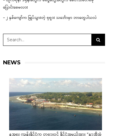
– ယူကရိန်း ဒရုန်းတွေက စစ်ပွဲတွေအတွက် ခေတ်သစ်တစ်ခု
ပြောင်းစေမလား
– ၂ နှစ်ကျော်က မြုပ်သွားတဲ့ ရုရှား သင်္ဘောမှာ ဘာတွေပါသလဲ
NEWS
နအူရူး ကျွန်းနိုင်ငံက တရားဝင် နိုင်ငံအမည်အား “နာအိုအဲ