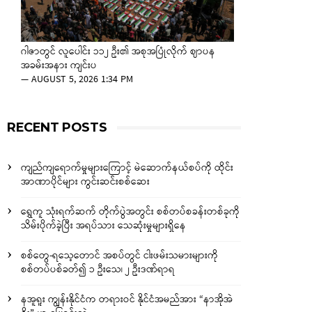
ဂါဇာတွင် လူပေါင်း ၁၁၂ ဦး၏ အစုအပြုံလိုက် ဈာပန
အခမ်းအနား ကျင်းပ
—
AUGUST 5, 2026 1:34 PM
RECENT POSTS
ကျည်ကျရောက်မှုများကြောင့် မဲဆောက်နယ်စပ်ကို ထိုင်း
အာဏာပိုင်များ ကွင်းဆင်းစစ်ဆေး
ရွှေကူ သုံးရက်ဆက် တိုက်ပွဲအတွင်း စစ်တပ်စခန်းတစ်ခုကို
သိမ်းပိုက်ခဲ့ပြီး အရပ်သား သေဆုံးမှုများရှိနေ
စစ်တွေ-ရသေ့တောင် အစပ်တွင် ငါးဖမ်းသမားများကို
စစ်တပ်ပစ်ခတ်၍ ၁ ဦးသေ၊ ၂ ဦးဒဏ်ရာရ
နအူရူး ကျွန်းနိုင်ငံက တရားဝင် နိုင်ငံအမည်အား “နာအိုအဲ