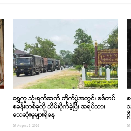
ရွှေကူ သုံးရက်ဆက် တိုက်ပွဲအတွင်း စစ်တပ်
စ
စခန်းတစ်ခုကို သိမ်းပိုက်ခဲ့ပြီး အရပ်သား
သ
သေဆုံးမှုများရှိနေ
ဦ
August 5, 2026