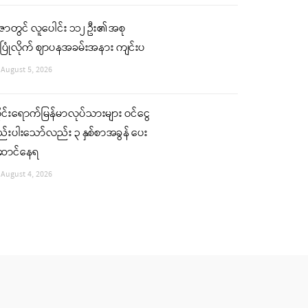
ဇာတွင် လူပေါင်း ၁၁၂ ဦး၏ အစု
ပြုံလိုက် ဈာပနအခမ်းအနား ကျင်းပ
August 5, 2026
ုင်းရောက်မြန်မာလုပ်သားများ ဝင်ငွေ
်းပါးသော်လည်း ၃ နှစ်စာအခွန် ပေး
ောင်နေရ
August 4, 2026