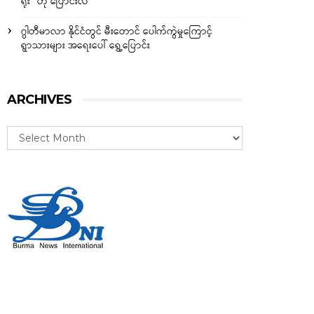
ရိုး” ဟု ပြောင်းလဲ
ဂွါတီမာလာ နိုင်ငံတွင် မီးတောင် ပေါက်ကွဲမှုကြောင့်
ရွာသားများ အရေးပေါ် ရွှေ့ပြောင်း
ARCHIVES