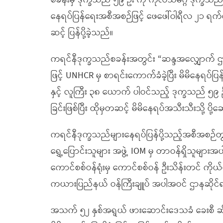
စခန်းမှ ဒုက္ခသည် ၅၉ ဦး ကို ကုလသမဂ္ဂ ဒုက္ခသ
နေရပ်ပြန်ရေးအစီအစဉ်ဖြင့် ဖေဖေါ်ဝါရီလ ၂၁ ရက်
ဆင့် ပြန်ပို့ခဲ့သည်။
ကရင်နီဒုက္ခသည်စခန်းအတွင်း “ဆန္ဒအလျှောက် ဌ
ဖြင့် UNHCR မှ စာရင်းကောက်ခံခဲ့ပြီး မိမိနေရပ
နှင့် လူကြီး ၃၈ ယောက် ပါဝင်သည့် ဒုက္ခသည် ၅၉ ဦး ကိ
ခြင်းဖြစ်ပြီး ထိုမှတဆင့် မိမိနေရပ်အသီးသီးသို့ 
ကရင်နီဒုက္ခသည်များနေရပ်ပြန်ပို့သည့်အစီအစဉ်တွင
ရွှေ့ပြောင်းသူများ အဖွဲ့ IOM မှ တာဝန်ရှိသူများအပါအဝ
ကောင်စစ်ဝန်ရုံးမှ ကောင်စစ်ဝန် ဦးသိန်းတင် ကိုယ်တို
ကယားပြည်နယ် ဝန်ကြီးချူပ် အပါအဝင် ဌာနဆိုင်ရာမ
အသက် ၅၂ နှစ်အရွယ် ဖားဆောင်းဒေသခံ ခေးစီ ဆ