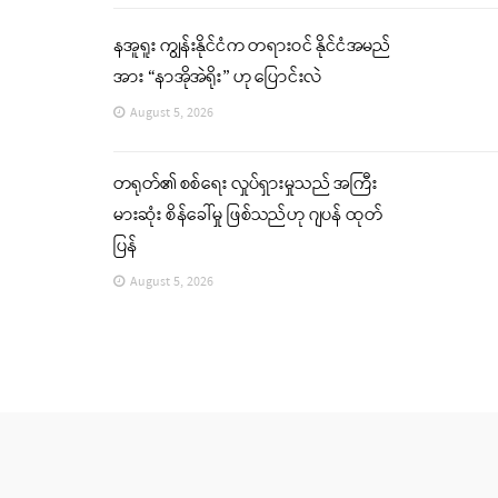
နအူရူး ကျွန်းနိုင်ငံက တရားဝင် နိုင်ငံအမည်
အား “နာအိုအဲရိုး” ဟု ပြောင်းလဲ
August 5, 2026
တရုတ်၏ စစ်ရေး လှုပ်ရှားမှုသည် အကြီး
မားဆုံး စိန်ခေါ်မှု ဖြစ်သည်ဟု ဂျပန် ထုတ်
ပြန်
August 5, 2026