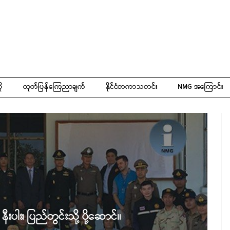
ို
ထုတ်ပြန်ကြေညာချက်
နိုင်ငံတကာသတင်း
NMG အကြောင်း
းပါး၊ ပြည်တွင်းသို့ ပို့ဆောင်။