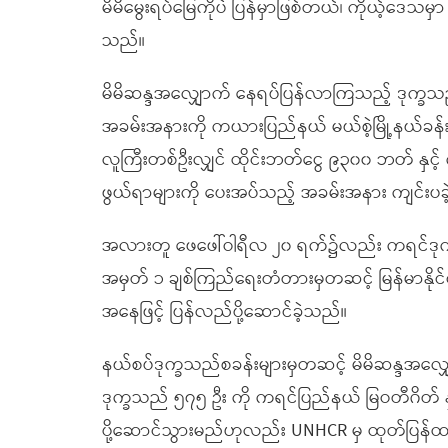
မိမိမွေးရပ်မြေကိုပဲ ပြန်မှာဖြစ်တယ်၊ ကိုယ့်ဒေသမှာ
သည်။
မိမိဆန္ဒအလျှောက် နေရပ်ပြန်လာကြသည့် ဒုက္ခသည်
အခမ်းအနားကို ကယားပြည်နယ် မယ်စဲ့မြို့နယ်ခန်းမတ
လူကြီးတစ်ဦးလျှင် ထိုင်းဘတ်ငွေ ၉၃၀၀ ဘတ် န
ဖွယ်ရာများကို ပေးအပ်သည့် အခမ်းအနား ကျင်း
အလားတူ ဖေဖေါ်ဝါရီလ ၂၀ ရက်၌လည်း ကရင်ဒုက္ခသည
အမှတ် ၁ ချစ်ကြည်ရေးတံတားမှတဆင့် မြန်မာနိုင်င
အနေဖြင့် ပြန်လည်ပို့ဆောင်ခဲ့သည်။
နယ်စပ်ဒုက္ခသည်စခန်းများမှတဆင့် မိမိဆန္ဒအလျ
ဒုက္ခသည် ၅၇၅ ဦး ကို ကရင်ပြည်နယ် မြဝတီဂိတ် န
ပို့ဆောင်သွားမည်ဟုလည်း UNHCR မှ ထုတ်ပြန်