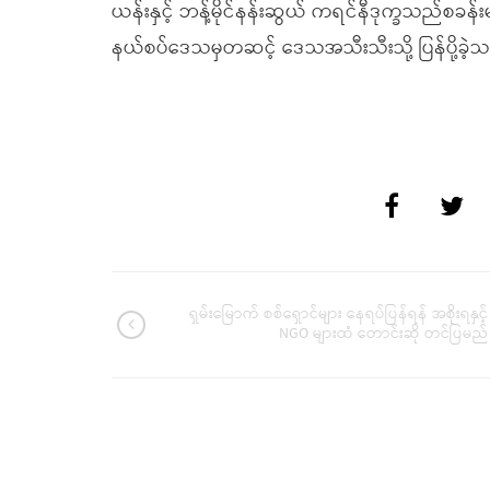
ယန်းနှင့် ဘန့်မိုင်နန်းဆွယ် ကရင်နီဒုက္ခသည်စခန်
နယ်စပ်ဒေသမှတဆင့် ဒေသအသီးသီးသို့ ပြန်ပို့ခဲ့
ရှမ်းမြောက် စစ်ရှောင်များ နေရပ်ပြန်ရန် အစိုးရနှင့်
NGO များထံ တောင်းဆို တင်ပြမည်