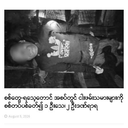
စစ်တွေ-ရသေ့တောင် အစပ်တွင် ငါးဖမ်းသမားများကို
စစ်တပ်ပစ်ခတ်၍ ၁ ဦးသေ၊ ၂ ဦးဒဏ်ရာရ
August 5, 2026