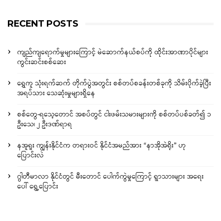
RECENT POSTS
ကျည်ကျရောက်မှုများကြောင့် မဲဆောက်နယ်စပ်ကို ထိုင်းအာဏာပိုင်များ
ကွင်းဆင်းစစ်ဆေး
ရွှေကူ သုံးရက်ဆက် တိုက်ပွဲအတွင်း စစ်တပ်စခန်းတစ်ခုကို သိမ်းပိုက်ခဲ့ပြီး
အရပ်သား သေဆုံးမှုများရှိနေ
စစ်တွေ-ရသေ့တောင် အစပ်တွင် ငါးဖမ်းသမားများကို စစ်တပ်ပစ်ခတ်၍ ၁
ဦးသေ၊ ၂ ဦးဒဏ်ရာရ
နအူရူး ကျွန်းနိုင်ငံက တရားဝင် နိုင်ငံအမည်အား “နာအိုအဲရိုး” ဟု
ပြောင်းလဲ
ဂွါတီမာလာ နိုင်ငံတွင် မီးတောင် ပေါက်ကွဲမှုကြောင့် ရွာသားများ အရေး
ပေါ် ရွှေ့ပြောင်း