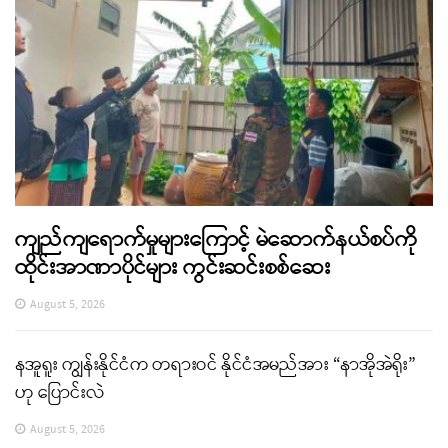
ကျည်ကျရောက်မှုများကြောင့် မဲဆောက်နယ်စပ်ကို
ထိုင်းအာဏာပိုင်များ ကွင်းဆင်းစစ်ဆေး
August 5, 2026
နအူရူး ကျွန်းနိုင်ငံက တရားဝင် နိုင်ငံအမည်အား “နာအိုအဲရိုး”
ဟု ပြောင်းလဲ
August 5, 2026