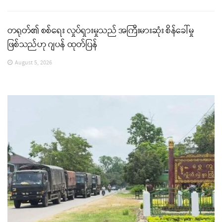
တရုတ်၏ စစ်ရေး လှုပ်ရှားမှုသည် အကြီးမားဆုံး စိန်ခေါ်မှု
ဖြစ်သည်ဟု ဂျပန် ထုတ်ပြန်
August 5, 2026