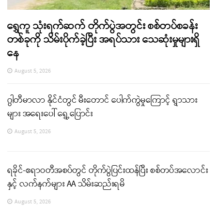
ရွှေကူ သုံးရက်ဆက် တိုက်ပွဲအတွင်း စစ်တပ်စခန်း
တစ်ခုကို သိမ်းပိုက်ခဲ့ပြီး အရပ်သား သေဆုံးမှုများရှိ
နေ
August 5, 2026
ဂွါတီမာလာ နိုင်ငံတွင် မီးတောင် ပေါက်ကွဲမှုကြောင့် ရွာသား
များ အရေးပေါ် ရွှေ့ပြောင်း
August 5, 2026
ရခိုင်-ဧရာဝတီအစပ်တွင် တိုက်ပွဲပြင်းထန်ပြီး စစ်တပ်အလောင်း
နှင့် လက်နက်များ AA သိမ်းဆည်းရမိ
August 5, 2026