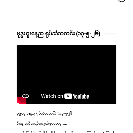
ဗုဒ္ဓဟူးနေ့ည ရုပ်သံသတင်း (၁၃-၅-၂၆)
ဗုဒ္ဓဟူးနေ့ည ရုပ်သံသတင်း (၁၃-၅-၂၆)
ဒီနေ့ အစီအစဉ်တွေထဲမှာတော့…..