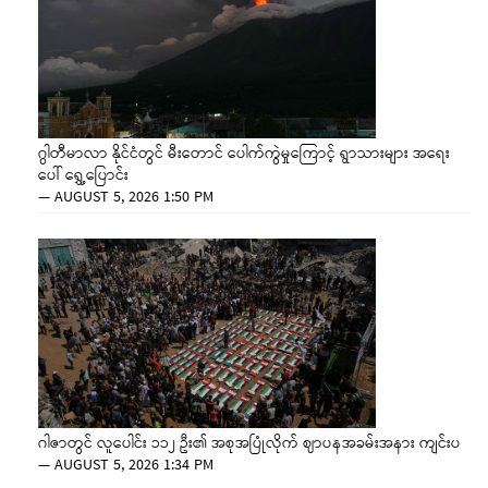
ဂွါတီမာလာ နိုင်ငံတွင် မီးတောင် ပေါက်ကွဲမှုကြောင့် ရွာသားများ အရေး
ပေါ် ရွှေ့ပြောင်း
—
AUGUST 5, 2026 1:50 PM
ဂါဇာတွင် လူပေါင်း ၁၁၂ ဦး၏ အစုအပြုံလိုက် ဈာပနအခမ်းအနား ကျင်းပ
—
AUGUST 5, 2026 1:34 PM