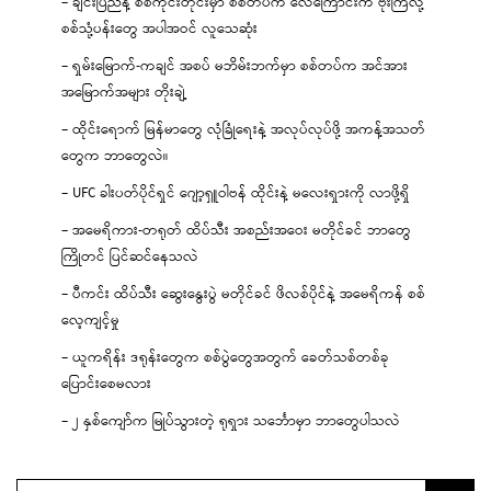
– ချင်းပြည်နဲ့ စစ်ကိုင်းတိုင်းမှာ စစ်တပ်က လေကြောင်းက ဗုံးကြဲလို့
စစ်သုံ့ပန်းတွေ အပါအဝင် လူသေဆုံး
– ရှမ်းမြောက်-ကချင် အစပ် မဘိမ်းဘက်မှာ စစ်တပ်က အင်အား
အမြောက်အများ တိုးချဲ့
– ထိုင်းရောက် မြန်မာတွေ လုံခြုံရေးနဲ့ အလုပ်လုပ်ဖို့ အကန့်အသတ်
တွေက ဘာတွေလဲ။
– UFC ခါးပတ်ပိုင်ရှင် ဂျော့ရှူဝါဗန် ထိုင်းနဲ့ မလေးရှားကို လာဖို့ရှိ
– အမေရိကား-တရုတ် ထိပ်သီး အစည်းအဝေး မတိုင်ခင် ဘာတွေ
ကြိုတင် ပြင်ဆင်နေသလဲ
– ပီကင်း ထိပ်သီး ဆွေးနွေးပွဲ မတိုင်ခင် ဖိလစ်ပိုင်နဲ့ အမေရိကန် စစ်
လေ့ကျင့်မှု
– ယူကရိန်း ဒရုန်းတွေက စစ်ပွဲတွေအတွက် ခေတ်သစ်တစ်ခု
ပြောင်းစေမလား
– ၂ နှစ်ကျော်က မြုပ်သွားတဲ့ ရုရှား သင်္ဘောမှာ ဘာတွေပါသလဲ