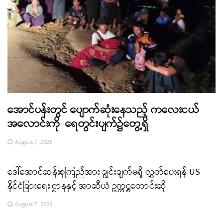
အောင်ပန်းတွင် ပျောက်ဆုံးနေသည့် ကလေးငယ်
အလောင်းကို ရေတွင်းပျက်၌တွေ့ရှိ
August 7, 2026
ဒေါ်အောင်ဆန်းစုကြည်အား ချွင်းချက်မရှိ လွှတ်ပေးရန် US
နိုင်ငံခြားရေး ဌာနနှင့် အာဆီယံ ဥက္ကဋ္ဌတောင်းဆို
August 7, 2026