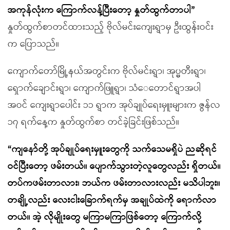
အကုန်လုံးက ကြောက်လန့်ပြီးတော့ နှုတ်ထွက်တာပါ”
နှုတ်ထွက်စာတင်ထားသည့် ဗိုလ်မင်းကျေးရွာမှ ဦးထွန်းဝင်း
က ပြောသည်။
ကျောက်တော်မြို့နယ်အတွင်းက ဗိုလ်မင်းရွာ၊ အုပ္မတီးရွာ၊
ရှောက်ချောင်းရွာ၊ ကျောက်ဖြူရွာ၊ သံေတောင်ရွာအပါ
အဝင် ကျေးရွာပေါင်း ၁၁ ရွာက အုပ်ချုပ်ရေးမှူးများက ဇွန်လ
၁၇ ရက်နေ့က နှုတ်ထွက်စာ တင်ခဲ့ခြင်းဖြစ်သည်။
“ကျနော်တို့ အုပ်ချုပ်ရေးမှူးတွေကို သက်သေမရှိပဲ ညဆိုရင်
ဝင်ပြီးတော့ ဖမ်းတယ်။ ပျောက်သွားတဲ့လူတွေလည်း ရှိတယ်။
တပ်ကဖမ်းတာလား၊ ဘယ်က ဖမ်းတာလားလည်း မသိပါဘူး။
တချို့လည်း လေးငါးခြောက်ရက်မှ အချုပ်ထဲကို ရောက်လာ
တယ်။ အဲ့ လိုမျိုးတွေ မကြာမကြာဖြစ်တော့ ကြောက်လို့