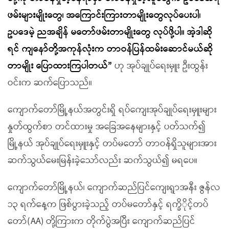
ဖမ်းများမျိုးတွေ၊ အကြောင်းကြားတာမျိုးတွေလုပ်ပေးပါ၊
ဥပဒေမဲ့ ညအချိန် မတော်ဖမ်းတာမျိုးတွေ လုပ်ဖို့ပါ။ အဲ့ဒါဆို
ရင် ကျနော်တို့အကုန်လုံးက တာဝန်ပြန်ထမ်းဆောင်မယ်ဆို
တာမျိုး ပြောထားကြပါတယ်”
ဟု အုပ်ချုပ်ရေးမှူး ဦးထွန်း
ဝင်းက ဆက်ပြောသည်။
ကျောက်တော်မြို့နယ်အတွင်းရှိ ရပ်ကျေးအုပ်ချုပ်ရေးမှူးများ
နှုတ်ထွက်စာ တင်ထားမှု အခြေအနေများနှင့် ပတ်သက်၍
မြို့နယ် အုပ်ချုပ်ရေးမှူးနှင့် တပ်မတော် တာဝန်ရှိသူများအား
ဆက်သွယ်မေးမြန်းခဲ့သော်လည်း ဆက်သွယ်၍ မရပေ။
ကျောက်တော်မြို့နယ်၊ ကျောက်ဆည်ပြင်ကျေးရွာအနီး ဇွန်လ
၁၃ ရက်နေ့က ဖြစ်ပွားခဲ့သည့် တပ်မတော်နှင့် ရက္ခိိုင့်တပ်
တော်(AA) တို့ကြားက တိုက်ပွဲအပြီး ကျောက်ဆည်ပြင်