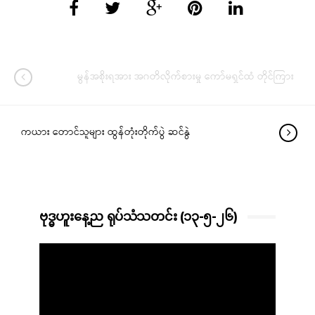
မွန်အစိုးရအား အဂတိလိုက်စားမှု ကော်မရှင်ထံ တိုင်ကြား
ကယား တောင်သူများ ထွန်တုံးတိုက်ပွဲ ဆင်နွဲ
ဗုဒ္ဓဟူးနေ့ည ရုပ်သံသတင်း (၁၃-၅-၂၆)