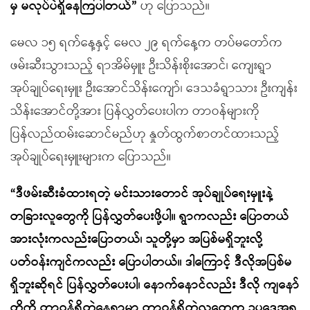
မှ မလုပ်ပဲရှိနေကြပါတယ်”
ဟု ပြောသည်။
မေလ ၁၅ ရက်နေ့နှင့် မေလ ၂၉ ရက်နေ့က တပ်မတော်က
ဖမ်းဆီးသွားသည့် ရာအိမ်မှူး ဦးသိန်းစိုးအောင်၊ ကျေးရွာ
အုပ်ချုပ်ရေးမှူး ဦးအောင်သိန်းကျော်၊ ဒေသခံရွာသား ဦးကျန်း
သိန်းအောင်တို့အား ပြန်လွှတ်ပေးပါက တာဝန်များကို
ပြန်လည်ထမ်းဆောင်မည်ဟု နှုတ်ထွက်စာတင်ထားသည့်
အုပ်ချုပ်ရေးမှူးများက ပြောသည်။
“ဒီဖမ်းဆီးခံထားရတဲ့ မင်းသားတောင် အုပ်ချုပ်ရေးမှူးနဲ့
တခြားလူတွေကို ပြန်လွှတ်ပေးဖို့ပါ။ ရွာကလည်း ပြောတယ်
အားလုံးကလည်းပြောတယ်၊ သူတို့မှာ အပြစ်မရှိဘူးလို့
ပတ်ဝန်းကျင်ကလည်း ပြောပါတယ်။ ဒါကြောင့် ဒီလိုအပြစ်မ
ရှိဘူးဆိုရင် ပြန်လွှတ်ပေးပါ၊ နောက်နောင်လည်း ဒီလို ကျနော်
တို့ကို တာဝန်ရှိတဲ့နေရာမှာ တာဝန်ရှိတဲ့လူတွေက ဥပဒေအရ