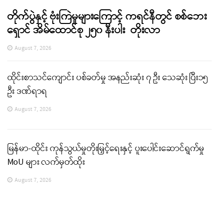
တိုက်ပွဲနှင့် ဗုံးကြဲမှုများကြောင့် ကရင်နီတွင် စစ်ဘေး
ရှောင် အိမ်ထောင်စု ၂၅၀ နီးပါး တိုးလာ
August 7, 2026
ထိုင်းစာသင်ကျောင်း ပစ်ခတ်မှု အနည်းဆုံး ၇ ဦး သေဆုံး ပြီး၁၅
ဦး ဒဏ်ရာရ
August 7, 2026
မြန်မာ-ထိုင်း ကုန်သွယ်မှုတိုးမြှင့်ရေးနှင့် ပူးပေါင်းဆောင်ရွက်မှု
MoU များ လက်မှတ်ထိုး
August 7, 2026