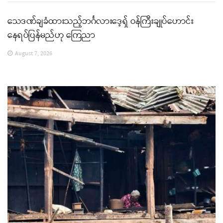
သေဒဏ်ချခံထားသည့်ဘင်္ဂလားဒေ့ရှ် ဝန်ကြီးချုပ်ဟောင်း
နေရပ်ပြန်မည်ဟု ကြေညာ
August 7, 2026