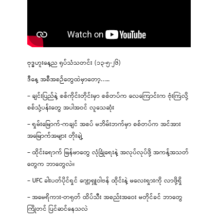
ဗုဒ္ဓဟူးနေ့ည ရုပ်သံသတင်း (၁၃-၅-၂၆)
ဒီနေ့ အစီအစဉ်တွေထဲမှာတော့…..
– ချင်းပြည်နဲ့ စစ်ကိုင်းတိုင်းမှာ စစ်တပ်က လေကြောင်းက ဗုံးကြဲလို့
စစ်သုံ့ပန်းတွေ အပါအဝင် လူသေဆုံး
– ရှမ်းမြောက်-ကချင် အစပ် မဘိမ်းဘက်မှာ စစ်တပ်က အင်အား
အမြောက်အများ တိုးချဲ့
– ထိုင်းရောက် မြန်မာတွေ လုံခြုံရေးနဲ့ အလုပ်လုပ်ဖို့ အကန့်အသတ်
တွေက ဘာတွေလဲ။
– UFC ခါးပတ်ပိုင်ရှင် ဂျော့ရှူဝါဗန် ထိုင်းနဲ့ မလေးရှားကို လာဖို့ရှိ
– အမေရိကား-တရုတ် ထိပ်သီး အစည်းအဝေး မတိုင်ခင် ဘာတွေ
ကြိုတင် ပြင်ဆင်နေသလဲ