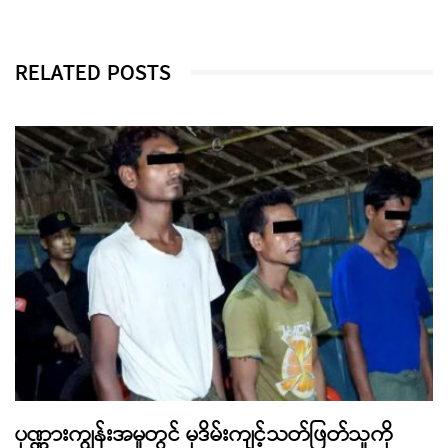
RELATED POSTS
ပုဏ္ဏားကျွန်းအမှုတွင် မုဒိမ်းကျင့်သတ်ဖြတ်သူကို