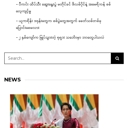
– ပီကင်း ထိပ်သီး ဆွေးနွေးပွဲ မတိုင်ခင် ဖိလစ်ပိုင်နဲ့ အမေရိကန် စစ်
လေ့ကျင့်မှု
– ယူကရိန်း ဒရုန်းတွေက စစ်ပွဲတွေအတွက် ခေတ်သစ်တစ်ခု
ပြောင်းစေမလား
– ၂ နှစ်ကျော်က မြုပ်သွားတဲ့ ရုရှား သင်္ဘောမှာ ဘာတွေပါသလဲ
NEWS