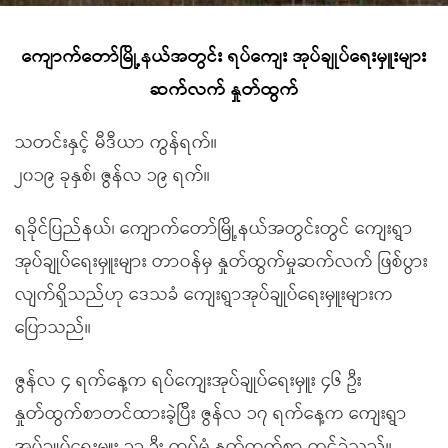
ကျောက်တော်မြို့နယ်အတွင်း ရပ်ကျေး အုပ်ချုပ်ရေးမှူးများ
ဆက်လက် နှုတ်ထွက်
သတင်းနှင့် မီဒီယာ ကွန်ရက်။
၂၀၁၉ ခုနှစ်၊ ဇွန်လ ၁၉ ရက်။
ရခိုင်ပြည်နယ်၊ ကျောက်တော်မြို့နယ်အတွင်းတွင် ကျေးရွာ
အုပ်ချုပ်ရေးမှူးများ တာဝန်မှ နှုတ်ထွက်မှုဆက်လက် ဖြစ်ပွား
လျက်ရှိသည်ဟု ဒေသခံ ကျေးရွာအုပ်ချုပ်ရေးမှူးများက
ပြောသည်။
ဇွန်လ ၄ ရက်နေ့က ရပ်ကျေးအုပ်ချုပ်ရေးမှူး ၄၆ ဦး
နှုတ်ထွက်စာတင်ထားခဲ့ပြီး ဇွန်လ ၁၇ ရက်နေ့က ကျေးရွာ
အုပ်ချုပ်ရေးမှူး ၁၁ ဦး ထပ်မံ နှုတ်ထွက်စာ တင်ခဲ့သည်။