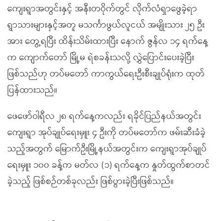
ကျေးရွာအတွင်းနှင့် အနီးတဝိုက်တွင် လိုက်လံရှာဖွေခဲ့ရာ
ရွာသားများနှင့်အတူ မသင်္ကာဖွယ်လူငယ် အမျိုးသား ၂၅ ဦး
အား တွေ့ရပြီး ထိန်းသိမ်းထားပြီး နောက် ဇွန်လ ၁၄ ရက်နေ့
က ကျောက်တော် မြို့မ ရဲစခန်းသလို့ လွှဲပြောင်းပေးခဲ့ပြီး
ဖြစ်သည်ဟု တပ်မတော် ကာကွယ်ရေးဦးစီးချုပ်ရုံးက ထုတ်
ပြန်ထားသည်။
ဖေဖော်ဝါရီလ ၂၈ ရက်နေ့ကလည်း ရခိုင်ပြည်နယ်အတွင်း
ကျေးရွာ အုပ်ချုပ်ရေးမှူး ၄ ဦးကို တပ်မတော်က ဖမ်းဆီးခံခဲ့
သည့်အတွက် မြောက်ဦးမြို့နယ်အတွင်းက ကျေးရွာအုပ်ချုပ်
ရေးမှူး ၁၀၀ ခန့်က မတ်လ (၁) ရက်နေ့က နှုတ်ထွက်စာတင်
ခဲ့သည့် ဖြစ်စဉ်တစ်ခုလည်း ဖြစ်ပွားခဲ့ပြီးဖြစ်သည်။