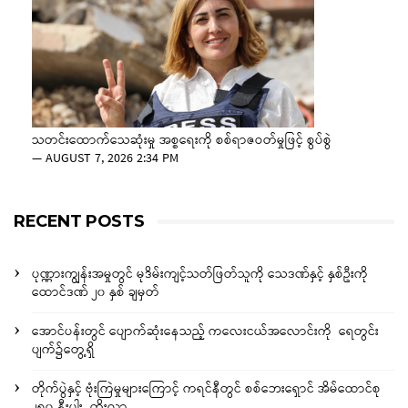
သတင်းထောက်သေဆုံးမှု အစ္စရေးကို စစ်ရာဇဝတ်မှုဖြင့် စွပ်စွဲ
—
AUGUST 7, 2026 2:34 PM
RECENT POSTS
ပုဏ္ဏားကျွန်းအမှုတွင် မုဒိမ်းကျင့်သတ်ဖြတ်သူကို သေဒဏ်နှင့် နှစ်ဦးကို
ထောင်ဒဏ် ၂၀ နှစ် ချမှတ်
အောင်ပန်းတွင် ပျောက်ဆုံးနေသည့် ကလေးငယ်အလောင်းကို ရေတွင်း
ပျက်၌တွေ့ရှိ
တိုက်ပွဲနှင့် ဗုံးကြဲမှုများကြောင့် ကရင်နီတွင် စစ်ဘေးရှောင် အိမ်ထောင်စု
၂၅၀ နီးပါး တိုးလာ