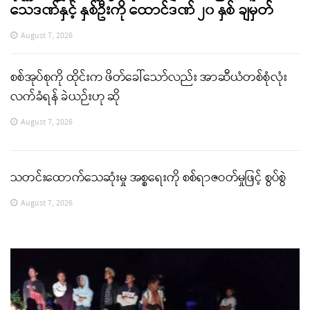
သေဒဏ်နှင့် နှစ်ဦးကို ထောင်ဒဏ် ၂၀ နှစ် ချမှတ်
August 7, 2026
စစ်အုပ်စုကို ထိုင်းက ဖိတ်ခေါ်သော်လည်း အာဆီယံတစ်စုံလုံး
လက်ခံရန် ခဲယဉ်းဟု ဆို
August 7, 2026
သတင်းထောက်သေဆုံးမှု အစ္စရေးကို စစ်ရာဇဝတ်မှုဖြင့် စွပ်စွဲ
August 7, 2026