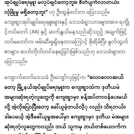
အုပ်ချုပ်ရေးမှူး မလုပ်ချင်တော့ဘူး။ စိတ်ပျက်လာတယ်။
လုံခြုံမှု မရှိတော့ဘူး”
ဟု ဦးထွန်းဝင်းက ပြောသည်။
ကျေးရွာအုပ်ချုပ်ရေးမှူးများနှင့် ဒေသခံရွာသားများအား ရက္ခို
င့်တပ်တော် (AA) နှင့် ဆက်နွယ်နေသည်ဆိုသည့် အချက်ဖြင့်
တပ်မတော်က ဖမ်းဆီးမှုရှိနေတာကြောင့် စိုးရိမ်ပြီး နှုတ်ထွက်
စာများ ဆက်တိုက်တင်နေရခြင်းဖြစ်သည်ဟု ဒေသခံများက
ပြောသည်။
ကျောက်တော်ဒေသခံ ဦးကျော်လှမြင့်က
“လောလောဆယ်
တော့ မြို့နယ်အုပ်ချုပ်ရေးမှူးက ကျေးရွာထဲက ဒုတိယမဲ
အများဆုံးရတဲ့လူတွေကို ကျေးရွာမှာ ခန့်အပ်တာဝန်ပေးမယ်
လို့ အဲ့လိုပြောပြီးတော့ ခေါ်ယူခဲ့တယ်လိ့ု လည်း သိရတယ်။
ဒါပေမယ့် အဲ့ဒီခေါ်ယူမှုအပေါ်မှာ ကျေးရွာမှာ ဒုတိယ မဲအများ
ဆုံးရတဲ့လူတွေကလည်း ဘယ် သူကမှ ဘယ်တစ်ယောက်က