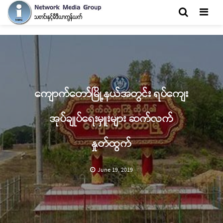
Men
ကျောက်တော်မြို့နယ်အတွင်း ရပ်ကျေး
အုပ်ချုပ်ရေးမှူးများ ဆက်လက်
နှုတ်ထွက်
June 19, 2019