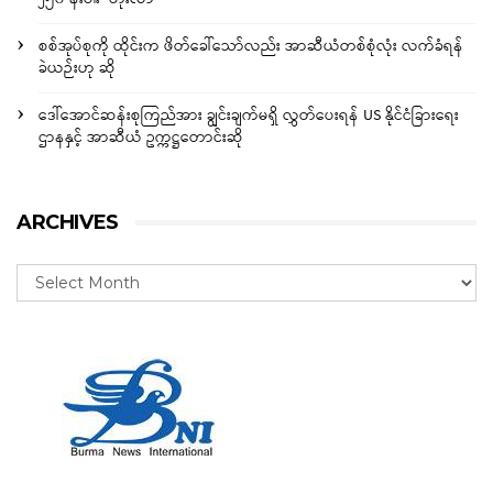
စစ်အုပ်စုကို ထိုင်းက ဖိတ်ခေါ်သော်လည်း အာဆီယံတစ်စုံလုံး လက်ခံရန်
ခဲယဉ်းဟု ဆို
ဒေါ်အောင်ဆန်းစုကြည်အား ချွင်းချက်မရှိ လွှတ်ပေးရန် US နိုင်ငံခြားရေး
ဌာနနှင့် အာဆီယံ ဥက္ကဋ္ဌတောင်းဆို
ARCHIVES