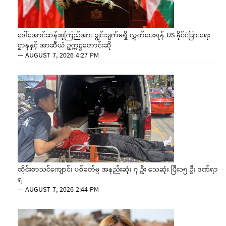
ဒေါ်အောင်ဆန်းစုကြည်အား ချွင်းချက်မရှိ လွှတ်ပေးရန် US နိုင်ငံခြားရေး
ဌာနနှင့် အာဆီယံ ဥက္ကဋ္ဌတောင်းဆို
—
AUGUST 7, 2026 4:27 PM
ထိုင်းစာသင်ကျောင်း ပစ်ခတ်မှု အနည်းဆုံး ၇ ဦး သေဆုံး ပြီး၁၅ ဦး ဒဏ်ရာ
ရ
—
AUGUST 7, 2026 2:44 PM