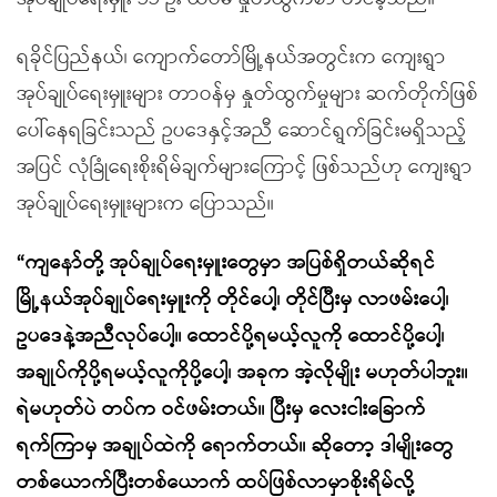
ရခိုင်ပြည်နယ်၊ ကျောက်တော်မြို့နယ်အတွင်းက ကျေးရွာ
အုပ်ချုပ်ရေးမှူးများ တာဝန်မှ နှုတ်ထွက်မှုများ ဆက်တိုက်ဖြစ်
ပေါ်နေရခြင်းသည် ဥပဒေနှင့်အညီ ဆောင်ရွက်ခြင်းမရှိသည့်
အပြင် လုံခြုံရေးစိုးရိမ်ချက်များကြောင့် ဖြစ်သည်ဟု ကျေးရွာ
အုပ်ချုပ်ရေးမှူးများက ပြောသည်။
“ကျနော်တို့ အုပ်ချုပ်ရေးမှူးတွေမှာ အပြစ်ရှိတယ်ဆိုရင်
မြို့နယ်အုပ်ချုပ်ရေးမှူးကို တိုင်ပေါ့၊ တိုင်ပြီးမှ လာဖမ်းပေါ့၊
ဥပဒေနဲ့အညီလုပ်ပေါ့။ ထောင်ပို့ရမယ့်လူကို ထောင်ပို့ပေါ့၊
အချုပ်ကိုပို့ရမယ့်လူကိုပို့ပေါ့၊ အခုက အဲ့လိုမျိုး မဟုတ်ပါဘူး။
ရဲမဟုတ်ပဲ တပ်က ဝင်ဖမ်းတယ်။ ပြီးမှ လေးငါးခြောက်
ရက်ကြာမှ အချုပ်ထဲကို ရောက်တယ်။ ဆိုတော့ ဒါမျိုးတွေ
တစ်ယောက်ပြီးတစ်ယောက် ထပ်ဖြစ်လာမှာစိုးရိမ်လို့