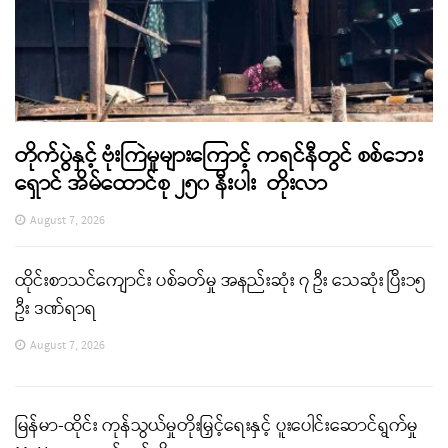
တိုက်ပွဲနှင့် ဗုံးကြဲမှုများကြောင့် ကရင်နီတွင် စစ်ဘေး
ရှောင် အိမ်ထောင်စု ၂၅၀ နီးပါး တိုးလာ
August 7, 2026
ထိုင်းစာသင်ကျောင်း ပစ်ခတ်မှု အနည်းဆုံး ၇ ဦး သေဆုံး ပြီး၁၅
ဦး ဒဏ်ရာရ
August 7, 2026
မြန်မာ-ထိုင်း ကုန်သွယ်မှုတိုးမြှင့်ရေးနှင့် ပူးပေါင်းဆောင်ရွက်မှု