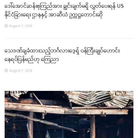
ဒေါ်အောင်ဆန်းစုကြည်အား ချွင်းချက်မရှိ လွှတ်ပေးရန် US
နိုင်ငံခြားရေး ဌာနနှင့် အာဆီယံ ဥက္ကဋ္ဌတောင်းဆို
August 7, 2026
သေဒဏ်ချခံထားသည့်ဘင်္ဂလားဒေ့ရှ် ဝန်ကြီးချုပ်ဟောင်း
နေရပ်ပြန်မည်ဟု ကြေညာ
August 7, 2026