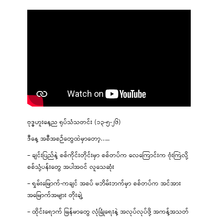
ဗုဒ္ဓဟူးနေ့ည ရုပ်သံသတင်း (၁၃-၅-၂၆)
ဒီနေ့ အစီအစဉ်တွေထဲမှာတော့…..
– ချင်းပြည်နဲ့ စစ်ကိုင်းတိုင်းမှာ စစ်တပ်က လေကြောင်းက ဗုံးကြဲလို့
စစ်သုံ့ပန်းတွေ အပါအဝင် လူသေဆုံး
– ရှမ်းမြောက်-ကချင် အစပ် မဘိမ်းဘက်မှာ စစ်တပ်က အင်အား
အမြောက်အများ တိုးချဲ့
– ထိုင်းရောက် မြန်မာတွေ လုံခြုံရေးနဲ့ အလုပ်လုပ်ဖို့ အကန့်အသတ်