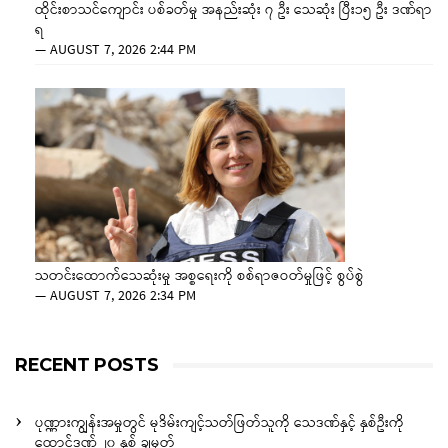
ထိုင်းစာသင်ကျောင်း ပစ်ခတ်မှု အနည်းဆုံး ၇ ဦး သေဆုံး ပြီး၁၅ ဦး ဒဏ်ရာ
ရ
—
AUGUST 7, 2026 2:44 PM
သတင်းထောက်သေဆုံးမှု အစ္စရေးကို စစ်ရာဇဝတ်မှုဖြင့် စွပ်စွဲ
—
AUGUST 7, 2026 2:34 PM
RECENT POSTS
ပုဏ္ဏားကျွန်းအမှုတွင် မုဒိမ်းကျင့်သတ်ဖြတ်သူကို သေဒဏ်နှင့် နှစ်ဦးကို
ထောင်ဒဏ် ၂၀ နှစ် ချမှတ်