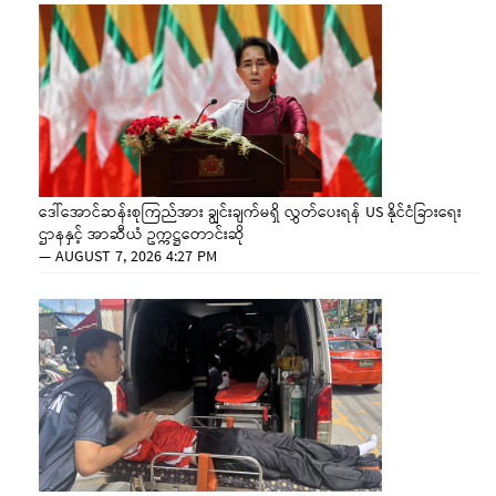
ဒေါ်အောင်ဆန်းစုကြည်အား ချွင်းချက်မရှိ လွှတ်ပေးရန် US နိုင်ငံခြားရေး
ဌာနနှင့် အာဆီယံ ဥက္ကဋ္ဌတောင်းဆို
—
AUGUST 7, 2026 4:27 PM