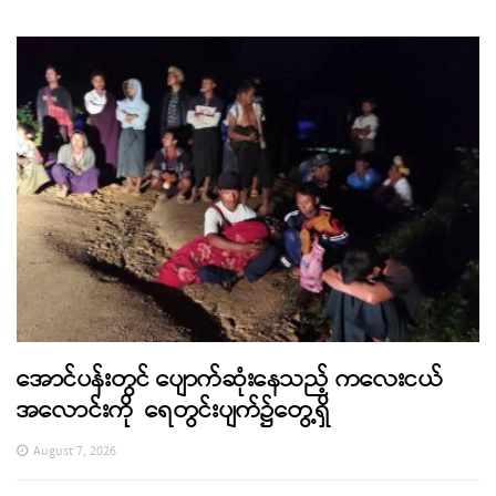
အောင်ပန်းတွင် ပျောက်ဆုံးနေသည့် ကလေးငယ်
အလောင်းကို ရေတွင်းပျက်၌တွေ့ရှိ
August 7, 2026