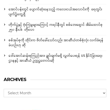
အောင်ပန်းတွင် ပျောက်ဆုံးနေသည့် ကလေးငယ်အလောင်းကို ရေတွင်း
ပျက်၌တွေ့ရှိ
တိုက်ပွဲနှင့် ဗုံးကြဲမှုများကြောင့် ကရင်နီတွင် စစ်ဘေးရှောင် အိမ်ထောင်စု
၂၅၀ နီးပါး တိုးလာ
စစ်အုပ်စုကို ထိုင်းက ဖိတ်ခေါ်သော်လည်း အာဆီယံတစ်စုံလုံး လက်ခံရန်
ခဲယဉ်းဟု ဆို
ဒေါ်အောင်ဆန်းစုကြည်အား ချွင်းချက်မရှိ လွှတ်ပေးရန် US နိုင်ငံခြားရေး
ဌာနနှင့် အာဆီယံ ဥက္ကဋ္ဌတောင်းဆို
ARCHIVES