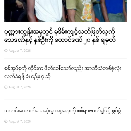
ပုဏ္ဏားကျွန်းအမှုတွင် မုဒိမ်းကျင့်သတ်ဖြတ်သူကို
သေဒဏ်နှင့် နှစ်ဦးကို ထောင်ဒဏ် ၂၀ နှစ် ချမှတ်
August 7, 2026
စစ်အုပ်စုကို ထိုင်းက ဖိတ်ခေါ်သော်လည်း အာဆီယံတစ်စုံလုံး
လက်ခံရန် ခဲယဉ်းဟု ဆို
August 7, 2026
သတင်းထောက်သေဆုံးမှု အစ္စရေးကို စစ်ရာဇဝတ်မှုဖြင့် စွပ်စွဲ
August 7, 2026