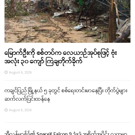
မြောက်ဦးကို စစ်တပ်က လေယာဉ်အုပ်စုဖြင့် ဗုံး
အလုံး ၃၀ ကျော် ကြဲချတိုက်ခိုက်
August 6, 2026
ကချင်ပြည် မြို့နယ် ၅ ခုတွင် စစ်ရေးတင်းမာနေပြီး တိုက်ပွဲများ
ဆက်လက်ပြင်းထန်နေ
August 6, 2026
အီလွန်မာ့စ်ခ်၏ SpaceX Falcon 9 ဒုံးပျံ အစိတ်အပိုင်း လကမ္ဘာ