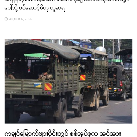
ပေါ်သို့ ဝင်ဆောင့်မိဟု ယူဆရ
August 6, 2026
ကချင်မြောက်ဖျားပိုင်းတွင် စစ်အုပ်စုက အင်အား