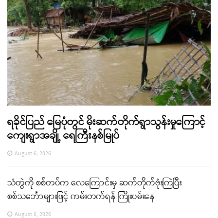
ရခိုင်ပြည် မြေပုံတွင် မိုးဆက်တိုက်ရွာသွန်းမှုကြောင့်
ကျေးရွာအချို့ ရေကြီးနစ်မြုပ်
August 6, 2026
သံတွဲကို စစ်တပ်က လေကြောင်းမှ ဆက်တိုက်ဗုံးကြဲပြီး
စစ်သင်္ဘောများဖြင့် ကမ်းတက်ရန် ကြိုးပမ်းနေ
August 6, 2026