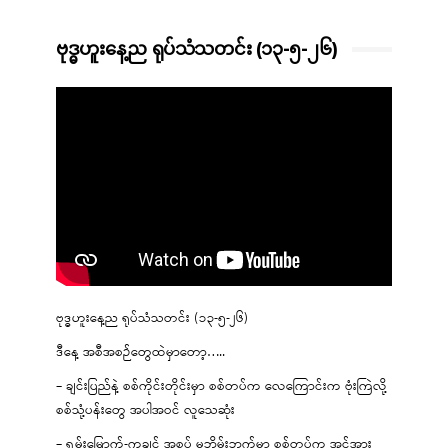
ဗုဒ္ဓဟူးနေ့ည ရုပ်သံသတင်း (၁၃-၅-၂၆)
ဗုဒ္ဓဟူးနေ့ည ရုပ်သံသတင်း (၁၃-၅-၂၆)
ဒီနေ့ အစီအစဉ်တွေထဲမှာတော့…..
– ချင်းပြည်နဲ့ စစ်ကိုင်းတိုင်းမှာ စစ်တပ်က လေကြောင်းက ဗုံးကြဲလို့
စစ်သုံ့ပန်းတွေ အပါအဝင် လူသေဆုံး
– ရှမ်းမြောက်-ကချင် အစပ် မဘိမ်းဘက်မှာ စစ်တပ်က အင်အား