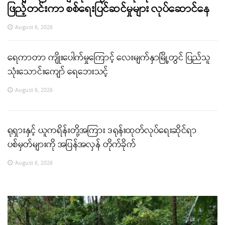
ဖြည့်တင်းကာ စစ်ရေးပြင်ဆင်မှုများ လုပ်ဆောင်နေ
August 6, 2026
ရေကာတာ ကျိုးပေါက်မှုကြောင့် လေးမျက်နှာမြို့တွင် ပြည်သူ
သုံးသောင်းကျော် ရေဘေးသင့်
August 6, 2026
ရုရှားနှင့် ယူကရိန်းတို့အကြား ဒရုန်းထုတ်လုပ်ရေးဆိုင်ရာ
ပစ်မှတ်များကို အပြန်အလှန် တိုက်ခိုက်
August 6, 2026