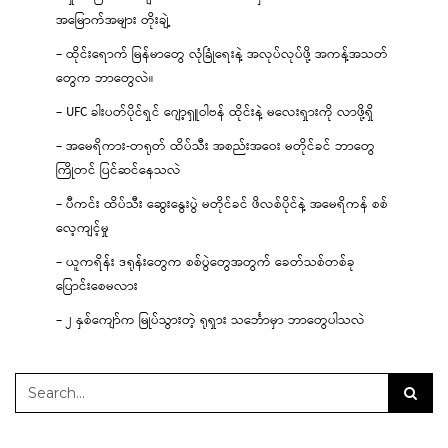
အမြောက်အများ တိုးချဲ့
– ထိုင်းရောက် မြန်မာတွေ လုံခြုံရေးနဲ့ အလုပ်လုပ်ဖို့ အကန့်အသတ်
တွေက ဘာတွေလဲ။
– UFC ခါးပတ်ပိုင်ရှင် ဂျော့ရှူဝါဗန် ထိုင်းနဲ့ မလေးရှားကို လာဖို့ရှိ
– အမေရိကား-တရုတ် ထိပ်သီး အစည်းအဝေး မတိုင်ခင် ဘာတွေ
ကြိုတင် ပြင်ဆင်နေသလဲ
– ပီကင်း ထိပ်သီး ဆွေးနွေးပွဲ မတိုင်ခင် ဖိလစ်ပိုင်နဲ့ အမေရိကန် စစ်
လေ့ကျင့်မှု
– ယူကရိန်း ဒရုန်းတွေက စစ်ပွဲတွေအတွက် ခေတ်သစ်တစ်ခု
ပြောင်းစေမလား
– ၂ နှစ်ကျော်က မြုပ်သွားတဲ့ ရုရှား သင်္ဘောမှာ ဘာတွေပါသလဲ