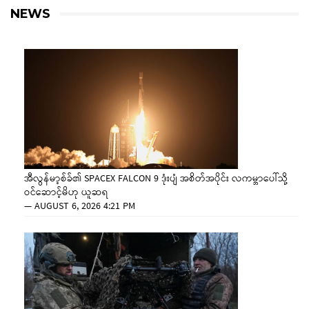
NEWS
အီလွန်မာ့စ်ခ်၏ SPACEX FALCON 9 ဒုံးပျံ အစိတ်အပိုင်း လကမ္ဘာပေါ်သို့
ဝင်ဆောင့်မိဟု ယူဆရ
—
AUGUST 6, 2026 4:21 PM