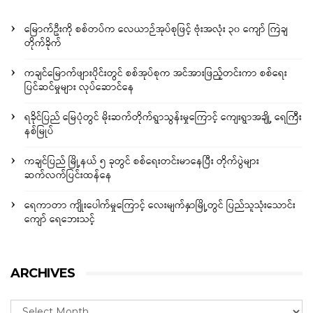
မြောက်ဦးကို စစ်တပ်က လေယာဉ်အုပ်စုဖြင့် ဗုံးအလုံး ၃၀ ကျော် ကြဲချ
တိုက်ခိုက်
ကချင်မြောက်ဖျားပိုင်းတွင် စစ်အုပ်စုက အင်အားဖြည့်တင်းကာ စစ်ရေး
ပြင်ဆင်မှုများ လုပ်ဆောင်နေ
ရခိုင်ပြည် မြေပုံတွင် မိုးဆက်တိုက်ရွာသွန်းမှုကြောင့် ကျေးရွာအချို့ ရေကြီး
နစ်မြုပ်
ကချင်ပြည် မြို့နယ် ၅ ခုတွင် စစ်ရေးတင်းမာနေပြီး တိုက်ပွဲများ
ဆက်လက်ပြင်းထန်နေ
ရေကာတာ ကျိုးပေါက်မှုကြောင့် လေးမျက်နှာမြို့တွင် ပြည်သူသုံးသောင်း
ကျော် ရေဘေးသင့်
ARCHIVES