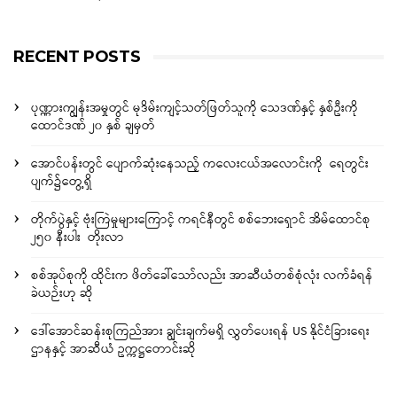
RECENT POSTS
ပုဏ္ဏားကျွန်းအမှုတွင် မုဒိမ်းကျင့်သတ်ဖြတ်သူကို သေဒဏ်နှင့် နှစ်ဦးကို
ထောင်ဒဏ် ၂၀ နှစ် ချမှတ်
အောင်ပန်းတွင် ပျောက်ဆုံးနေသည့် ကလေးငယ်အလောင်းကို ရေတွင်း
ပျက်၌တွေ့ရှိ
တိုက်ပွဲနှင့် ဗုံးကြဲမှုများကြောင့် ကရင်နီတွင် စစ်ဘေးရှောင် အိမ်ထောင်စု
၂၅၀ နီးပါး တိုးလာ
စစ်အုပ်စုကို ထိုင်းက ဖိတ်ခေါ်သော်လည်း အာဆီယံတစ်စုံလုံး လက်ခံရန်
ခဲယဉ်းဟု ဆို
ဒေါ်အောင်ဆန်းစုကြည်အား ချွင်းချက်မရှိ လွှတ်ပေးရန် US နိုင်ငံခြားရေး
ဌာနနှင့် အာဆီယံ ဥက္ကဋ္ဌတောင်းဆို