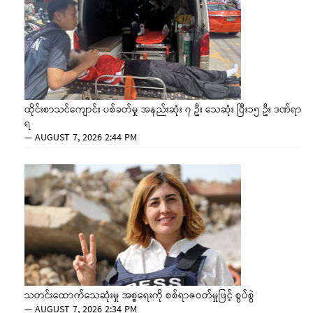
ထိုင်းစာသင်ကျောင်း ပစ်ခတ်မှု အနည်းဆုံး ၇ ဦး သေဆုံး ပြီး၁၅ ဦး ဒဏ်ရာ
ရ
—
AUGUST 7, 2026 2:44 PM
သတင်းထောက်သေဆုံးမှု အစ္စရေးကို စစ်ရာဇဝတ်မှုဖြင့် စွပ်စွဲ
—
AUGUST 7, 2026 2:34 PM