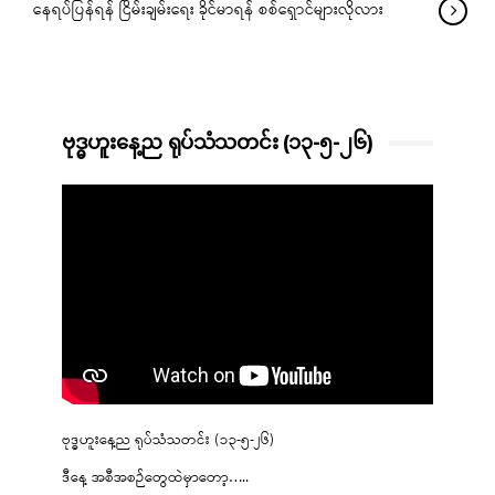
နေရပ်ပြန်ရန် ငြိမ်းချမ်းရေး ခိုင်မာရန် စစ်ရှောင်များလိုလား
ဗုဒ္ဓဟူးနေ့ည ရုပ်သံသတင်း (၁၃-၅-၂၆)
ဗုဒ္ဓဟူးနေ့ည ရုပ်သံသတင်း (၁၃-၅-၂၆)
ဒီနေ့ အစီအစဉ်တွေထဲမှာတော့…..