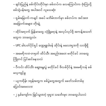
– ချင်းပြည်နဲ့ စစ်ကိုင်းတိုင်းမှာ စစ်တပ်က လေကြောင်းက ဗုံးကြဲလို့
စစ်သုံ့ပန်းတွေ အပါအဝင် လူသေဆုံး
– ရှမ်းမြောက်-ကချင် အစပ် မဘိမ်းဘက်မှာ စစ်တပ်က အင်အား
အမြောက်အများ တိုးချဲ့
– ထိုင်းရောက် မြန်မာတွေ လုံခြုံရေးနဲ့ အလုပ်လုပ်ဖို့ အကန့်အသတ်
တွေက ဘာတွေလဲ။
– UFC ခါးပတ်ပိုင်ရှင် ဂျော့ရှူဝါဗန် ထိုင်းနဲ့ မလေးရှားကို လာဖို့ရှိ
– အမေရိကား-တရုတ် ထိပ်သီး အစည်းအဝေး မတိုင်ခင် ဘာတွေ
ကြိုတင် ပြင်ဆင်နေသလဲ
– ပီကင်း ထိပ်သီး ဆွေးနွေးပွဲ မတိုင်ခင် ဖိလစ်ပိုင်နဲ့ အမေရိကန် စစ်
လေ့ကျင့်မှု
– ယူကရိန်း ဒရုန်းတွေက စစ်ပွဲတွေအတွက် ခေတ်သစ်တစ်ခု
ပြောင်းစေမလား
– ၂ နှစ်ကျော်က မြုပ်သွားတဲ့ ရုရှား သင်္ဘောမှာ ဘာတွေပါသလဲ