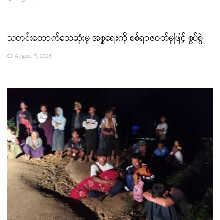
သတင်းထောက်သေဆုံးမှု အစ္စရေးကို စစ်ရာဇဝတ်မှုဖြင့် စွပ်စွဲ
August 7, 2026