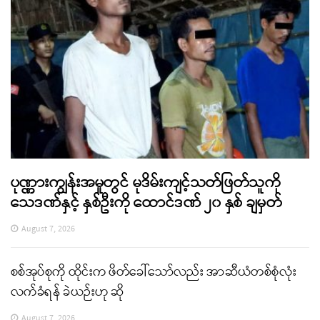
ပုဏ္ဏားကျွန်းအမှုတွင် မုဒိမ်းကျင့်သတ်ဖြတ်သူကို
သေဒဏ်နှင့် နှစ်ဦးကို ထောင်ဒဏ် ၂၀ နှစ် ချမှတ်
August 7, 2026
စစ်အုပ်စုကို ထိုင်းက ဖိတ်ခေါ်သော်လည်း အာဆီယံတစ်စုံလုံး
လက်ခံရန် ခဲယဉ်းဟု ဆို
August 7, 2026