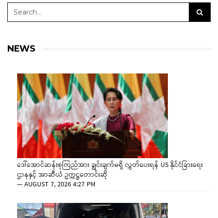
NEWS
ဒေါ်အောင်ဆန်းစုကြည်အား ချွင်းချက်မရှိ လွှတ်ပေးရန် US နိုင်ငံခြားရေး
ဌာနနှင့် အာဆီယံ ဥက္ကဋ္ဌတောင်းဆို
—
AUGUST 7, 2026 4:27 PM