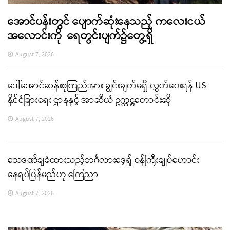
အောင်ပန်းတွင် ပျောက်ဆုံးနေသည့် ကလေးငယ်
အလောင်းကို ရေတွင်းပျက်၌တွေ့ရှိ
August 7, 2026
ဒေါ်အောင်ဆန်းစုကြည်အား ချွင်းချက်မရှိ လွှတ်ပေးရန် US
နိုင်ငံခြားရေး ဌာနနှင့် အာဆီယံ ဥက္ကဋ္ဌတောင်းဆို
August 7, 2026
သေဒဏ်ချခံထားသည့်ဘင်္ဂလားဒေ့ရှ် ဝန်ကြီးချုပ်ဟောင်း
နေရပ်ပြန်မည်ဟု ကြေညာ
August 7, 2026