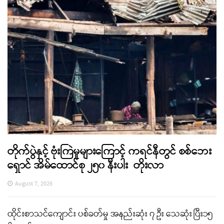
တိုက်ပွဲနှင့် ဗုံးကြဲမှုများကြောင့် ကရင်နီတွင် စစ်ဘေး
ရှောင် အိမ်ထောင်စု ၂၅၀ နီးပါး တိုးလာ
August 7, 2026
ထိုင်းစာသင်ကျောင်း ပစ်ခတ်မှု အနည်းဆုံး ၇ ဦး သေဆုံး ပြီး၁၅